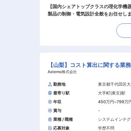
【国内シェアトップクラスの理化学機器
製品の制御・電気設計全般をお任せし
ことができるポジションです。 ご入社
ローし、早期にご活躍いただけるようサポートしています。 ■業務詳細： ・電気CADを用い
御ソフト設計 ・温度・液量などのPID制
社は毎年10機種前後の新製品を市場投
長期的に利用される「標準品」であり、
水製造装置（理化学分析・精密洗浄など
【山梨】コスト算出に関する業務
■組織： 特注製品は別部門で対応して
のうち制御開発課のメンバーは5名です
Astemo株式会社
すが、多くの方が業界未経験からの転
勤務地
東京都千代田区大
クアップします。 ■当社の魅力： 理化学機器・試験研究設備・分析計測機器・産業試験検査機器のメーカーとして、また、研究開発全般及び
最寄り駅
大手町(東京)駅
ものづくり・生産技術に必要な高度先
的に参入しており、2024年度には過
年収
450万円
~
799万
入しており、WLBを整えることもでき
賞与
-
業種 / 職種
システムインテグ
応募対象
学歴不問