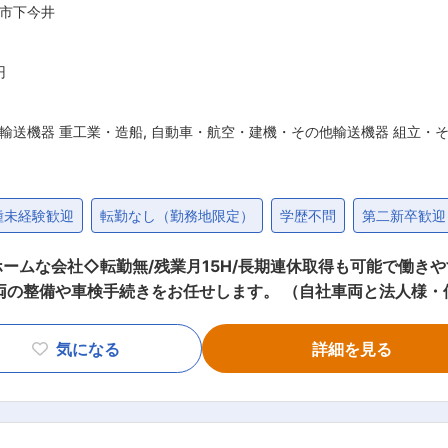
市下今井
ル運搬設置マニピュレータ「ジラフ」など、さまざまな用途に
少という社会課題に対し、重量物の搬送・運搬負荷を軽減する
 また、全社員が協力し合い、一つのチームとして仕事を進めて
円
署や同僚と協力しながら効率よく業務を進めていくことが可能な環境です。
輸送機器 重工業・造船
,
自動車・航空・建機・その他輸送機器 組立・
種未経験歓迎
転勤なし（勤務地限定）
学歴不問
第二新卒歓迎
ムな会社◇転勤無/残業月15H/長期連休取得も可能で働きやす
両の整備や車検手続きをお任せします。 （自社車両と法人様・
ン車 ・乗用車 ◎大型車の整備対応もしやすいよう、ピットがあります！ 重労
ります。 ■働く職場環境 20代・40代・70代の男性社員3名が整備士
気になる
詳細を見る
在籍しており、アットホームな職場環境です。 お話が好きな
ければと思います。 資格をお持ちの方は早速車検手続きなどを中心にお
、合計120分の休憩時間を設け、メリハリをつけながら業務を進