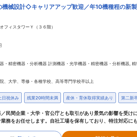
の機械設計◇キャリアアップ歓迎／年10機種程の新製
業本部人事、他工場人事総務、関係会社人事等、人事部門内のジ
合弁会社として設
と「パワーエレクトロニクス技術」の融合と、これまで培って
オフィスタワーＹ（３６階）
事業を展開。幅広い事業領域と世界トップ級シェアをいくつも保
0.4年、ノー残業Day有、平均有休取得日数20日以上など、
実。女性活躍推進企業として、経済産業省と東京証券取引所が
円
器・精密機器・分析機器 計測機器・光学機器・精密機器・分析機器
,
精
院、大学、専修・各種学校、高等専門学校卒以上
土日祝休み
残業20時間未満
産休・育休取得実績あり
第二新
／民間企業・大学・官公庁とも取引があり景気の影響を受けに
計業務をお任せします。自社工場を保有しており、特注対応にも
部門」もしくは「特注品の個別設計部門」いずれかに配属予定
品などを用いた筐体や構