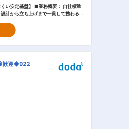
くい安定基盤】 ■業務概要： 自社標準
、設計から立ち上げまで一貫して携わる
て上司、教育者、メンターの3名でフォ
・調整・検証業務 ■製品： 当
担当いただく製品群は下記で、研究現場で
水槽（温度管理を要する試験用途） ・純
 ・乾燥機（試料処理や素材評価に使用）
歓迎◆922
開発第二部には15名が在籍しており、そ
化学機器の設計経験者はもちろん歓迎しま
のための資格取得などは会社全体でバッ
ます。国内だけでなく海外市場にも積極
休暇を付与する形で月1回の週休3日を導