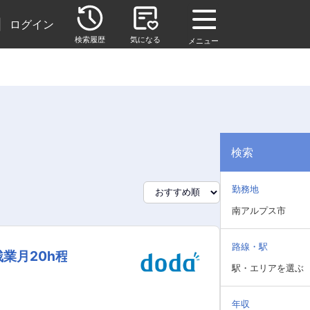
|
ログイン
検索履歴
気になる
メニュー
検索
勤務地
南アルプス市
路線・駅
業月20h程
駅・エリアを選ぶ
年収