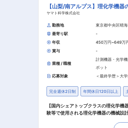
【山梨/南アルプス】理化学機器
けると考えています。 本社人事、事
シャリストとしてキャリア形成が可能です。 ■同社の特徴・魅力： ・創業100年超え、古河電工と独・シーメンス社との
ヤマト科学株式会社
立。コア技術である「パワー半導体」
勤務地
東京都中央区晴海
制御技術、IoTを組み合わせ、4つの
最寄り駅
-
・年間休日120日以上、平均勤続年数2
制度・在宅勤務制度など福利厚生も充
年収
450万円
~
649万
賞与
-
計測機器・光学機
業種 / 職種
ボット
応募対象
＜最終学歴＞大学
完全週休2日制
年間休日120日以上
【国内シェアトップクラスの理化学機器
験等で使用される理化学機器の機械設
や適性を考慮し、「標準品の開発設計
を組み、製品開発に取り組んでいただきます。 ■業務詳細： ・3DCADを用いた装置・機構設計 ・板金、樹脂、成型