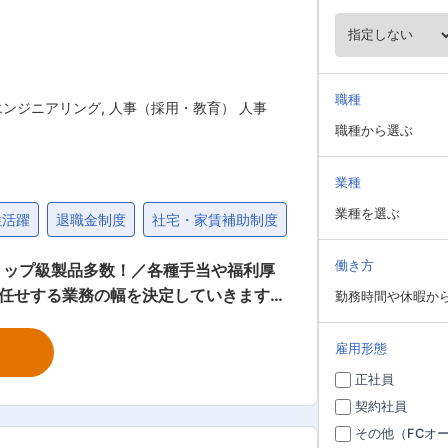
職種
エンジニアリング
,
人事（採用・教育） 人事
職種から選ぶ
業種
業種を選ぶ
性活躍
退職金制度
社宅・家賃補助制度
固定給25万円以上
働き方
トップ級製品多数！／各種手当や福利厚
勤務時間や休暇か
画、労使協議会の運営、議事録作成 ・労
雇用形態
・新卒／中途採用業務（人財獲得戦略の企
正社員
、昇格試験運営 【福利厚生・総務】 ・
契約社員
生施設（食堂等）の管理 ・社内イベント
その他（FCオ