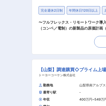
完全週休2日制
年間休日120日以上
〜フルフレックス・リモートワーク導入／家族手当・
（コンベ／電制）の新製品の原価計画（
まとめ他 ・関連会社間の見積案件原価算出／売価案立案
レーキ製品の新製品の原価検討、End Gateまでの収支管理
ミ製品の見積り業務を通じて、コスト
す。 ◎自分の立案したコストや収支計
ト算出業務を通じて関連部門の設計、
自己成長ができるのが魅力です。 ■当社の強み： ・年間売上2.1兆円以上、EV車用のモーター・インバーター部品で世界シェアトップクラス
【山梨】調達購買◇プライム上場
を誇ります。 ・世界に先駆けて自動運
の特徴： ・当社は完成車メーカーをお客
トーヨーコーケン株式会社
の範囲：会社の定める業務
勤務地
山梨県南アルプス
最寄り駅
-
年収
400万円
~
549万