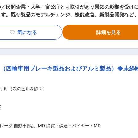
／民間企業・大学・官公庁とも取引があり景気の影響を受けに
ます。既存製品のモデルチェンジ、機能改善、新製品開発など
後はご経験の有無にかかわらず、入社後はメンター制度によっ
た制御回路設計 ・PLCやタッチパネルを用いた制
気になる
詳細を見る
御の適用・パラメータ調整 ・製造現場との連携による装置立ち上げ支援
入しており、業界No.1の開発力・製品力を目指しています。
使い勝手・信頼性を磨き続ける設計が求められます。 ・恒温
に使用） ・コロニーカウンター（微生物培養物の計測機器）
（四輪車用ブレーキ製品およびアルミ製品）◆未経験
おり、本ポジションは標準製品の新規開発・改良が中心です。 
。20代から50代まで幅広い年齢層で構成されています。 理
職にて活躍しています。業務に必要な資格取得、スキルアップ
手町（次のビルを除く）
端機器を取り扱う商社として、積極的な事業展開を行っており
去最高売上を更新し業績も好調です。また、年間休日に加え特別
円
ます。
レータ 自動車部品
,
MD 購買・調達・バイヤー・MD