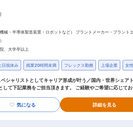
円
機械・半導体製造装置・ロボットなど） プラントメーカー・プラント
）
院、大学卒以上
土日祝休み
残業20時間未満
フレックス勤務
上場企業
女
スペシャリストとしてキャリア形成が叶う／国内・世界シェア
の運用 ・人事異動・配置、人事評
算管理、表彰取り纏め 【労務管理】 ・労働組合窓口、提案企
気になる
詳細を見る
怠）、労務コンプライアンス、社員相談対応 【採用教育】 
携した施策実行） ・全社階層別教育・事業所教育の企画・実行
種制度の運営（財形、持株、積立年金、社内融資等）、福利厚