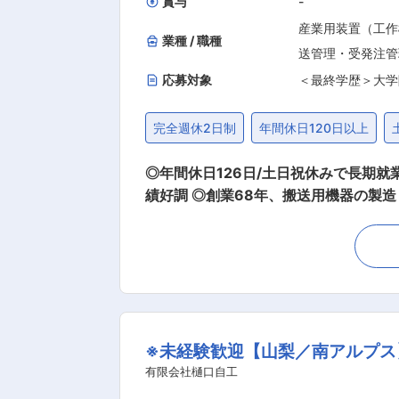
賞与
-
産業用装置（工作
業種 / 職種
送管理・受発注管
応募対象
＜最終学歴＞大学
完全週休2日制
年間休日120日以上
◎年間休日126日/土日祝休みで長期
績好調 ◎創業68年、搬送用機器の製造・販売を
プの管理職として従事していただきま
を中心とした以下調達業務に携わってい
管理 ・資材倉庫の循環棚卸と決算棚卸の実施
管理部の資材グループには現在８名（2
の方と連携して業務を進めて頂く予定です。 ■入社後の流れ 当社製品について学んでいただくため、山梨事業所に併設する
研修を実施する予定です。 その後OJ
※未経験歓迎【山梨／南アルプス
ております。 ■働き方 ・出張：お取引先の商社様などへ訪問するため稀に発生する可能性がございます ・残業：繁忙期（3月、９月）は月30
時間程度になることもございますが、それ以外は月10時間程度とな
有限会社樋口自工
用機器メーカーです。業界でもトップク