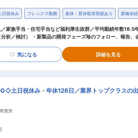
土日祝休み
フレックス勤務
産休・育休取得実績あり
業種未
住宅手当など福利厚生抜群／平均勤続年数18.5年〜 ■職務内容： ・四輪ブレー
分析／検討） ・新製品の開発フェーズ毎のフォロー、報告、会
 ・アフターパーツの原価算出／売価案立案 ■ミッション・期待される役割： 四輪ブ
、関連会社間の見積業務全般。 ■仕事の魅力： ◎四輪車用ブレーキ製品およびアル
気になる
詳細を見る
構造を把握し、あるべき姿の原価・収支計画を行い、企画・開
画が製品の将来に直結し、新規ビジネスに関わる事ができ、や
調達、生技、工場、生産管理のスタッフなどとの幅広い人脈形
G◇土日祝休み・年休126日／業界トップクラスの
転レベル3を達成した「ホンダ・レジェンド」の自動運転技術の製
様とし、様々なモビリティの部品を開発／製造／販売する「独立系T
市宮沢
円