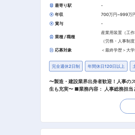
最寄り駅
-
年収
700万円
~
999万
賞与
-
産業用装置（工作
業種 / 職種
（労務・人事制度
応募対象
＜最終学歴＞大学
完全週休2日制
年間休日120日以上
〜製造・建設業界出身者歓迎！人事の
生も充実〜 ■業務内容： 人事総務担当として下記業務をご担当頂きます。 ご経験やご希望に応じてお任せする業務の幅を決定していきます。
幅広いスキルを身に着けたい方に適した環境です。 【人事管理】 ・各事業本部／事業所における人事諸制度
価取り纏め、人員計画策定、人件費予決
働環境整備等の労務管理（労働時間、勤
画・提案、求人職場・事業本部人事と連
寮・社宅制度の運営・入退去管理 ・各
の企画・実行、入社者、転入者の受入 ■入社後のキャリア： 工場／支社での人事・総務をスタートに、ご自身の専門知識を存分に発揮いただ