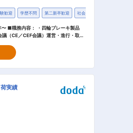
経験歓迎
学歴不問
第二新卒歓迎
社会人経験10年以上歓迎
キ製品
議（CE／CEF会議）運営・進行・取り
発・量産までの工程を深く理解できま
りがい、達成感がある仕事です。 ◎コス
成とコミュニケーション能力向上等から
出荷実績
品開発に成功しています。 ■当社
ier1サプライヤー」です。 変更