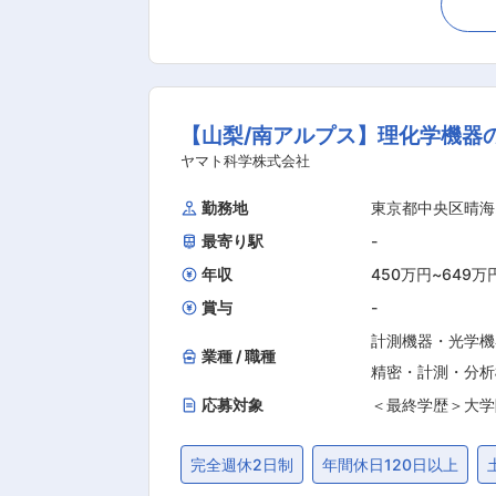
造部の設計 ・試作・評価業務、および生
当社は多くの製品を取り扱っています
や研究を支えている製品です。官公庁
食品・自動車・電機など）の研究施設に
【山梨/南アルプス】理化学機器
指すため、新製品の開発スピードをアップさせることを目標にしておりま
応）には19名が在籍し、20代から6
ヤマト科学株式会社
見を融合させながら、開発力を強化している段階です。 理化学機器の設計経験者はもちろん歓迎し
勤務地
東京都中央区晴海
にて活躍しています。業務に必要な資格取得、
最寄り駅
-
機器・試験研究設備・分析計測機器・
機器を取り扱う商社として、積極的な事
年収
450万円
~
649万
高売上を更新し業績も好調です。また、
賞与
-
す。
計測機器・光学機
業種 / 職種
精密・計測・分析
応募対象
＜最終学歴＞大学
完全週休2日制
年間休日120日以上