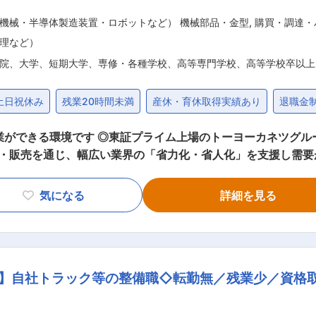
機械・半導体製造装置・ロボットなど） 機械部品・金型
,
購買・調達・
理など）
院、大学、短期大学、専修・各種学校、高等専門学校、高等学校卒以上
土日祝休み
残業20時間未満
産休・育休取得実績あり
退職金
就業ができる環境です ◎東証プライム上場のトーヨーカネツグ
通じ、幅広い業界の「省力化・省人化」を支援し需要が増加中 ■業務内容 当社
す。 ウインチやバランサ、荷場機といった、建築現場や製造工
ただきます。 ・製品、部品材料等の価格交渉、発注手配と納
気になる
詳細を見る
 ・原材料、部品、製品等の入出庫業務並びに保管業務 ・メンバーマネ
0代~40代）が所属しております。 入社後は現在マネジメン
工場にて数か月の
T等を通じて段階的に業務の幅を広げていただきます。近い将来
】自社トラック等の整備職◇転勤無／残業少／資格
っております。 ■当社の特徴 トーヨーカネツグループ、創業68年の搬送
ラスの出荷実績を誇り、建設関連の「省力化・省人化」需要の