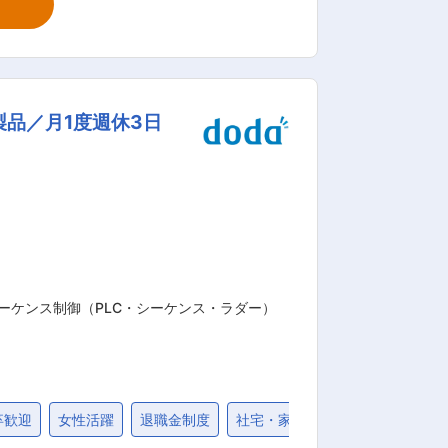
門との連携・調整業務 ■製品：
いただきます。これらは、最先端の技術
様々な業界（化学・石油・ゴム・繊維・
おり、業界No.1 の開発力・製品力を目
製品／月1度週休3日
手メンバーの増員も進んでおり、新旧の知
当社の魅力： 理化学
ものづくり・生産技術に必要な高度先端
に参入しており、2024年度には過去最
入しており、WLBを整えることもできま
ーケンス制御（PLC・シーケンス・ラダー）
卒歓迎
女性活躍
退職金制度
社宅・家賃補助制度
40代