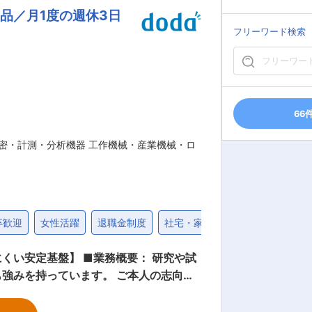
品／月1度の週休3日
ョブローテーションで、人事領域のスペ
フリーワード検索
きたエンジニアリング・サービス、最適
有！確かな技術力で人々の生活に貢献。
長く働きやすい環境。 ・寮社宅制度や時短
選定する「なでしこ銘柄」への選定や優
66
良な子育てサポート企業として「プラチナくるみん」認定等、大企業ならではの充実したサポート体制。 変更の範囲：会社の定める業務
密・計測・分析機器 工作機械・産業機械・ロ
卒歓迎
女性活躍
退職金制度
社宅・家賃補助制度
40代
くい安定基盤】 ■業務概要： 研究や試
強みを持っています。 ご本人の志向性
です。電気・ソフトウェア担当とチーム