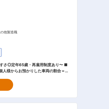
対応する幅広い製品ラインナップを展開
機器を提供することで、モノづくりの現
いく社風がございます。周囲のメンバー
 変更の範囲：会社の
その他製造職
さ◎定年65歳・再雇用制度あり〜 ■
個人様からお預かりした車両の割合＝9:
方、面倒見のいい方、素直な方と個性豊か
任せします。 ■働き方： ・
められます ・日祝休み、土曜日は月に1回