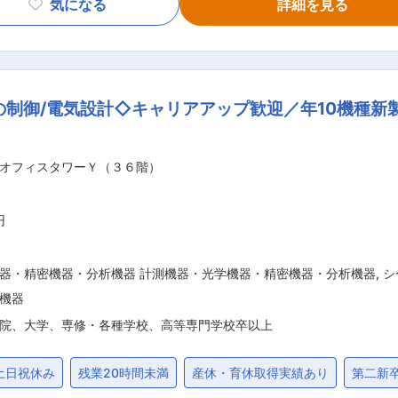
気になる
詳細を見る
産準備に向けた各種ドキュメント作成 ・製造・品質など、社内他部
が、その中でもオーブンやインキュベーターなどの開発を担当
・国立研究機関・大学と取引があり、民間の企業様においても
納入されています。 当社は毎年平均して10機種程度を発売して
の制御/電気設計◇キャリアアップ歓迎／年10機種新
す。 ■組織： 開発第二部（標準品）には13名、設計技術部（特注対
0代まで幅広い年齢層で構成されています。近年は中途採用や若
ますが、多くの方が業界未経験からの転職
オフィスタワーＹ（３６階）
スキルアップのための資格取得などは会社全体でバックアップします。 ■
産業試験検査機器のメーカーとして、また、研究開発全般及び
業展開を行っております。国内だけでなく海外市場にも積極的
円
年間休日に加え特別休暇を付与する形で月1回の週休3日を導
器・精密機器・分析機器 計測機器・光学機器・精密機器・分析機器
,
シ
機器
院、大学、専修・各種学校、高等専門学校卒以上
土日祝休み
残業20時間未満
産休・育休取得実績あり
第二新