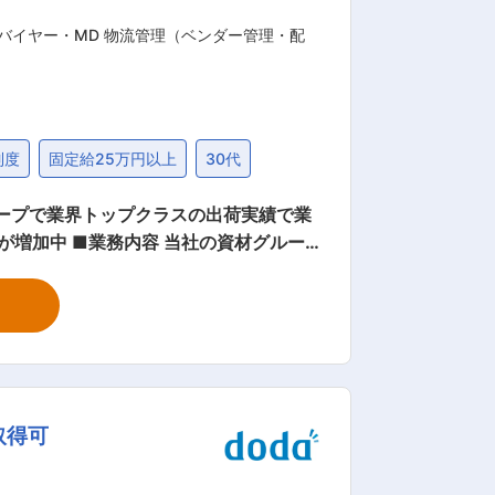
バイヤー・MD 物流管理（ベンダー管理・配
制度
固定給25万円以上
30代
ループで業界トップクラスの出荷実績で業
の資材グルー
場にて使用されている機器に関わる部品
期管理 ・製品、部品、材料の発注単価と
ジメント ■組織構成 生産
トしている同管理職ポジション（40代）
は現場の責任者としてのご活躍を期待し
取得可
高まりから業績も好調です。 ウイン