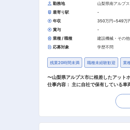
勤務地
山梨県南アルプス
チ、バランサ、荷揚機、ガラス＆パネ
最寄り駅
-
しており、少子高齢化による労働力減
場の負担軽減などに貢献しています。
年収
350万円
~
549万
が近くのデスクに常にいる環境のため、他部
賞与
-
定める業務
業種 / 職種
建設機械・その他
応募対象
学歴不問
残業20時間未満
職種未経験歓迎
業
〜山梨県アルプス市に根差したアットホー
仕事内容： 主に自社で保有している車
1） ・トラック（4t、10tの車） ・トラクタ ・トレーラ ・クレー
働ともいわれる大型車の整備も対応いただきやすいよう環境を整えてお
として活躍中！ 幅広い年代層の社員が
な社員が温かく迎えてくれます。 ■ご入社いただく方に期待すること： 無資格の方にはまず塗装や板金修理からお任せします。 ゆくゆくは整
備士2級/1級の資格取得を目指していただ
8：00〜17：00が定時、1日に3回