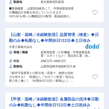
講習） ・業務習熟度により、段階的にビジネスス
勤務地
東京都新宿区新宿
の企画・開発・販売及び保守に関する業務や、技
キル研修を実施 ■キャリアパス： カスタム仕様
術者派遣業務などの事業を展開しています。 社員
の製造対応等、作業習得度により専門能力を発揮
■業務概要： 山梨県韮崎市にて、半導体製造装置
の自主性を尊重しており、スマホアプリ開発を熱
頂ける業務を担って頂けます。 専門職としてのス
の機械設計全般を担当していただきます。
望した社員が高評価なアプリ開発に成功し、社内
テップアップにより、製造技能職を目指すか、マ
3DCADを用いた機構設計や配管・配線経路の設
にスマートアプリデバイスチームが設立されると
ネジメントへの参画を目標にされるか、上司との
計に携わり、経験の薄い方は図面訂正などの補助
いった実績がございます。 ■実績： 飲料メーカ
話合いにより各位のキャリアの方向づけを行って
業務からスタートしてスキルアップしていただき
ー向け 販売管理システム、タイヤ・部品販売向
います。 ■職場の雰囲気・働き方： 中途入社者
ます。 ※経験や習熟度に応じて、補助業務からス
け 在庫管理システム、製造メーカー向け Web
が多く、新規メンバーに温厚な雰囲気で接する風
タートし、機構設計や配管・配線経路設計などよ
代理店注文システム、広告代理店向け Web営業
【山梨・韮崎／未経験歓迎】品質管理（検査）◆日
土があります。 残業月平均20時間程、年間休日
り高度な設計や開発業務へと段階的にチャレンジ
支援システム（SFA）、コールセンター向け
128日と働きやすい環境です。出張は国内年2〜3
できる環境です。 ■具体的な業務内容： ・半導
勤のみ◆転勤なし◆年間休日122日◆土日休み
Web情報管理システム、病院向け 病理診断情報
回程ございます。 変更の範囲：会社の定める業務
体製造装置の機械設計全般 ・3DCADを使用した
管理システム、ホイール・タイヤ販売店向け 在
中星工業株式会社
機構設計 ・3DCADを使用した配管や配線経路等
庫・売上管理システム、建設会社向け 工事管理
の設計 ・経験の薄い方を対象とした機械設計補助
業種 / 職種
産業用装置（工作機械・半導体製造装
システム、入館カード発行システム、クラウドフ
業務や図面訂正等 ■業務の特徴： ・半導体製造
置・ロボットなど） 受託加工業（各種
ァンディングサイト など 変更の範囲：会社の定
装置の機械設計を通じて、最先端分野のものづく
加工・表面処理）
,
品質管理（機械）
める業務
年収
350万円
~
499万円
品質保証（機械）
りに関わることができます。 ・3DCADを活用し
勤務地
山梨県韮崎市穂坂町宮久保
た機構設計や配管、配線経路設計など、幅広い設
計スキルを身につけることができます。 ・経験に
《航空宇宙業界との取引有／高度で、緻密な技術
応じて様々な設計や開発業務にチャレンジでき、
力を有する》 《転勤なし！IUターン歓迎！地元山
若手のスキルアップや経験者の技術力発揮に最適
梨で長く働く》 《年間休日122日／夜勤なし》 ＼
な環境です。 ■当社について： 当社は、コンピ
未経験の方でも安心／ 未経験からの入社実績あり
ュータシステムの企画・開発・販売及び保守に関
手に職を付けたい・技術を身につけたいといった
する業務や、技術者派遣業務などの事業を展開し
理由で入社しています。 入社後に研修やOJTを通
ています。 社員の自主性を尊重しており、スマホ
じて基礎から学べる環境が整っています。 ■業務
アプリ開発を熱望した社員が高評価なアプリ開発
【甲斐・韮崎／未経験歓迎】金属部品の洗浄◆日勤
内容： ・金属加工の専門メーカーである当社に
に成功し、社内にスマートアプリデバイスチーム
て、金属加工部品の検査業務をご担当いただきま
のみ◆転勤なし◆年間休日122日◆土日祝休み
が設立されるといった実績がございます。 ■実
す。 ・ノギスやマイクロメータなどの測定機器を