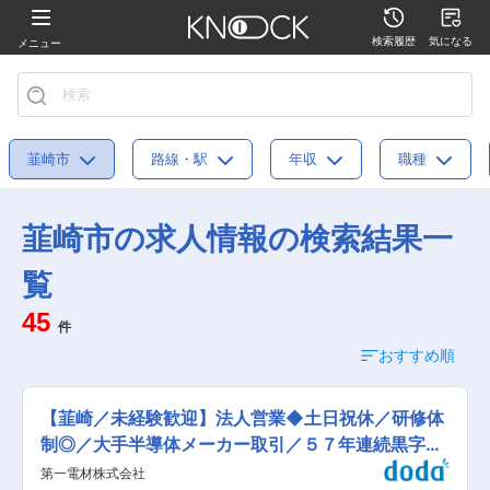
検索履歴
気になる
メニュー
韮崎市
路線・駅
年収
職種
韮崎市の求人情報の検索結果一
覧
45
件
おすすめ順
【韮崎／未経験歓迎】法人営業◆土日祝休／研修体
制◎／大手半導体メーカー取引／５７年連続黒字の
専門商社
第一電材株式会社