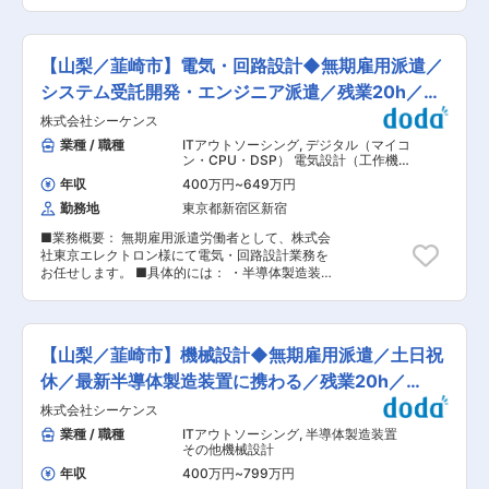
工程まで担当。(特定の機種を集中して製造) ・調
める人物像： 以下のようなご志向性やスキルをお
力が最大限に発揮されるよう努めています。 変更
整、ソフトウェアによる性能検査業務を担当。
持ちの方は特に活躍頂きやすいです。 ・課題意識
の範囲：会社の定める業務
PCで測定条件を作成し測定試料を用いて検査を
を持ち、自ら考え、行動することができる方 ・社
行う(合否判定含む)、PC立上、データインストー
外との交渉/折衝能力をお持ちの方 ■キャリアア
【山梨／韮崎市】電気・回路設計◆無期雇用派遣／
ル(設定含む) ・出荷準備：出荷書類の作成/確認。
ップ： 同社ではジョブローテーション制度を導入
出荷に必要チェック確認、注意表示の貼付け、梱
システム受託開発・エンジニア派遣／残業20h／土
しています。数年ごとに本社での管理部門や技術
包作業 ・立上作業：工具を用いて、本体とユニッ
部門へチャレンジ可能です。制度を通じて様々な
日祝休
株式会社シーケンス
ト装置間の配線作業、装置、ユニットの基本パラ
スキルを身に着けることが出来る環境です。 ■組
メータの設定 ※製造実務:管理業務=9：1を想定
業種 / 職種
ITアウトソーシング
,
デジタル（マイコ
織体系： ご入社して頂いた方には、先輩社員につ
【変更の範囲：会社の定める業務※業務の都合に
ン・CPU・DSP） 電気設計（工作機
いて少しずつ業務を習得頂き、顧客の引き継を行
よっては会社外の職務に従事するため出向又は転
械・装置・設備・制御盤など）
います。経験豊富な営業担当からのフォロー体制
年収
400万円
~
649万円
属を命じることがあります。】 ■業務のやりが
がございますので業界未経験の方もご安心下さ
勤務地
東京都新宿区新宿
い： ・社会の重要な場面で使用されている高精度
い。 ■働く環境： 残業時間は月平均10〜20時間
の X線分析装置の生産に携わって頂けます。 ・特
ほどです。また、完全週休2日制でフレックスタ
■業務概要： 無期雇用派遣労働者として、株式会
にPNPでは半導体市場向けのX線分析装置を生産
イム制も導入しておりますので、働きやすい職場
社東京エレクトロン様にて電気・回路設計業務を
しており、世界有数の半導体メーカー向けの装置
環境です。 ■当社について： 2014年7月、三井
お任せします。 ■具体的には： ・半導体製造装
の組立と検査に参加出来ます。 ・小型部品の組立
金属株式会社のダイカスト事業の会社分割により
置のエレキ設計全般 ・エレキCADを使ったケー
は無いのですが、配線手順や各種作業のノウハウ
設立されました。特に当社の強みとなる薄肉鋳造
ブル設計、回路設計 ・VHDLやマイコンのF／W
等を学びながら高性能の装置の組立と検査に参画
技術によって、現在は放熱用途のLEDヘッドラン
設計 ・開発物の組み立て、評価 ■業務の特徴：
頂き、自身の製造スキルの向上を体感する事が出
プ用ヒートシンクで業界トップクラスのシェアを
・電気回路や電子回路の簡易設計で補助の業務対
来ます。 【入社後スケジュール】 入社後約1.5か
【山梨／韮崎市】機械設計◆無期雇用派遣／土日祝
獲得しています。 変更の範囲：会社の定める業務
応も可能です。 ・電気回路のハーネス図面作成と
月の、弊社大阪工場（大阪府高槻市赤大路町14‐
図面修正など、経験に応じて電子回路設計にチャ
休／最新半導体製造装置に携わる／残業20h／
8）にて製造実習を行います。 ※スキル・家庭都
レンジいただくことも可能です。 ■勤務先につい
合等を踏まえ応相談。 ＜実習内容＞ ・作業指図
3DCAD
株式会社シーケンス
て： ＜半導体製造装置の国内売上トップクラスの
書を使用し、組立配線をOJTで指導 ・測定試料の
環境にて、最新の半導体製造装置の設計に携わる
業種 / 職種
ITアウトソーシング
,
半導体製造装置
測定検査について、パソコン(PC)で測定条件を作
ことができます＞ ・勤務先企業名：株式会社東京
その他機械設計
成する操作をOJT指導 ・安全衛生教育、X線取扱
エレクトロン ・事業内容：半導体製造装置事業
いの基礎教育、分析装置に必用な基礎知識（社内
年収
400万円
~
799万円
■当社について： 当社は、コンピュータシステム