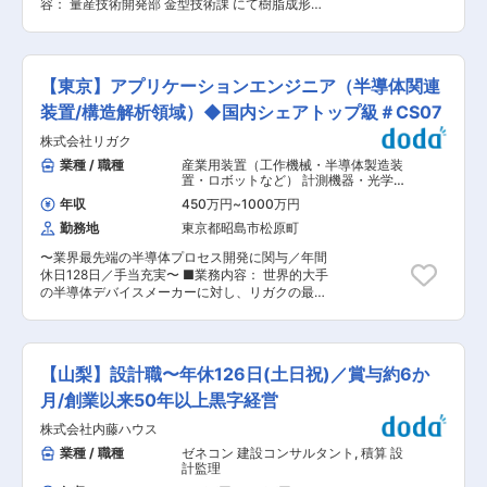
が手元に届きます！ ■当社の特徴 ・今期売上
容： 量産技術開発部 金型技術課 にて樹脂成形金
場合によっては泊まりも想定 ■新規部門立ち上げ
2,000億円着地見込み！前期989億円から大幅成
型の設計をご担当頂きます。 【具体的には】 ・
の背景と目指す姿： 株式会社SASAKI CONNECT
長を続け、直近9年間で売上約30倍◎ ・国内では
成形分野における新規金型構造、工法の開発 ・製
では、半導体製造装置の需要が拡大する中で、新
年間約200店舗ペースで出店し、香港、シンガポ
品形状に対する金型成立性検証 ・既存金型におけ
たな技術革新と市場への迅速な対応を目指して新
ール、台湾、タイ、インドネシアなど海外展開も
る問題抽出と対策立案、実行(含む海外支援) ・金
規部門を立ち上げることを決定しました。この新
【東京】アプリケーションエンジニア（半導体関連
拡大中！ ・人事、広告、SV、海外事業など30以
型サプライヤの開拓 ・成形金型手配(金型仕様の
規部門では、より高度な技術開発と顧客満足度の
上の部署があり、多彩なキャリアに挑戦可能で
策定、社内外調整、金型立合い検証等) 後進の育
装置/構造解析領域）◆国内シェアトップ級＃CS07
向上を目指し、次世代の製造装置の設計・開発に
す。 変更の範囲：会社の定める業務
成 【業務の面白み】 ・自社で製品を開発してい
取り組んでいきます。 ■会社の魅力： 技術力と
株式会社リガク
るので、金型技術者として開発の一端を担うこと
信頼：半導体製造装置の分野で高い技術力と顧客
が出来る ・金型製作、企画を一任され、自身の専
業種 / 職種
産業用装置（工作機械・半導体製造装
からの信頼を誇ります。特に、半導体製造の各プ
門スキルを活かす環境がある 【入社後のキャリ
置・ロボットなど） 計測機器・光学機
ロセスにおける装置の設計から製造まで一貫して
ア】 担当職を経て、金型技術チーフエンジニア
器・精密機器・分析機器
,
プロセスエン
対応できる点で他社よりも優れています。 多様な
年収
450万円
~
1000万円
ジニア（前工程） プロセスエンジニア
（管理職）、海外拠点赴任等 ■働き方： 管理職
プロジェクト：半導体装置だけでなく、航空・宇
（後工程）
勤務地
東京都昭島市松原町
クラスで年収1,000万円を超える賃金設計となっ
宙・防衛関連および電気自動車の部品製造にも携
ています。年功序列ではなく、30代半ばで管理職
わり、安定した経営基盤を持っています。 ■組織
〜業界最先端の半導体プロセス開発に関与／年間
に任用された実績も複数あります。評価制度も定
体制と教育制度： 組織構成：現在8名（50代2
休日128日／手当充実〜 ■業務内容： 世界的大手
性定量両面で実績を評価します。離職率5%程
名、40代1名、30代2名、20代2名）、うち2名が
の半導体デバイスメーカーに対し、リガクの最新
度、平均勤続年数は20年を超えます。 ■同社特
ササキ様から転籍（社長を含む） ■教育体制：入
鋭X線計測装置を用いた分析ソリューションの提
徴： ・自動車用ドアクロージャーシステム製品、
社後、1週間〜1か月程度の研修を経て取引先にて
供を担います。我々の顧客のニーズは、「高度
モジュール製品を手掛ける、東証スタンダード上
業務を開始します。OJTを通じて実務を学べる環
化・複雑化する半導体製造プロセスにおいて、ナ
場 (株) ハイレックスコーポレーションのグループ
境です。 ■キャリアステップ： 将来的には取引
ノレベルの構造や欠陥を正確に『可視化』し、歩
中核企業であり、連結売上高1010億円、従業員数
【山梨】設計職〜年休126日(土日祝)／賞与約6か
先での独立した業務遂行や、社員の育成、部門の
留まり向上や次世代開発のスピードを加速させる
3700名を誇る自動車部品メーカーです。 ・ドア
マネジメントを期待しています。 変更の範囲：会
こと」にあります。 そのため当社のアプリケーシ
月/創業以来50年以上黒字経営
ラッチ(ドアを車体に対して強固につなぎ留める機
社の定める業務
ョンエンジニアは装置操作以上に「応用技術者」
構部品)は世界トップシェアを誇ります。24年新
株式会社内藤ハウス
として、最新の業界トレンドや顧客ニーズを深く
車販売ランキングトップ20、軽自動車ランキング
理解し、物理・化学・物性・材料学的見地から技
業種 / 職種
ゼネコン 建設コンサルタント
,
積算 設
トップ20の9割以上の車種に当社社製品が導入さ
術提供することが求められます。 ■業務詳細：
計監理
れています。 ・ドア部品について半世紀以上にわ
（1）測定データ解析および技術レポートの作成