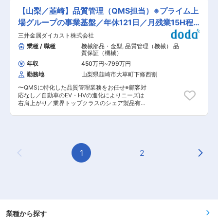
者を募集しています。 ■キャリアパス： 業務や
案件の作図メインに業務を行い、並行して各種打
研修を通じて、数年目途で担当者として当社の土
【山梨／韮崎】品質管理（QMS担当）※プライム上
合せ、現地調査、法規確認、各種申請業務、検査
木業務に係わる基礎的な経験や知識を習得し職場
含む監理等、一通りの設計業務を行っていきま
場グループの事業基盤／年休121日／月残業15H程
の中核として業務を推進できる土木技術者とな
す。 ※お客様は法人となるため土日の打ち合わせ
り、マネジメント経験を積んだ上で、ひいては組
度
三井金属ダイカスト株式会社
はございません。 ※業務を通じて建築士資格取得
織全体をリードする役割で力を発揮いただくこと
のサポートも行います。 ※使用するCADは
業種 / 職種
機械部品・金型
,
品質管理（機械） 品
を期待しています。 ■やりがい： 東京電力グル
「JW_CAD」がメインです。 ■一日の流れ
質保証（機械）
ープの土木部門では、発電所建設や地中送電工事
（例）： ・午前中：作図・施主打合せ・社内ミー
など大規模案件に携わり、調査・設計から保守運
年収
450万円
~
799万円
ティング・調査関係等 ・午後：図面作成 ・夕
用まで設備のライフサイクル全体に関与できま
勤務地
山梨県韮崎市大草町下條西割
方：案件整理やスケジュールチェック ■魅力ポイ
す。多様な技術者と切磋琢磨しながら技術力を高
ント： ・専門スキルを身に着けられる環境 弊社
め、カーボンニュートラルや防災、福島復興に貢
〜QMSに特化した品質管理業務をお任せ※顧客対
は鉄骨造に特化しており、特に軽量鉄骨構造、シ
献するやりがいある環境です。 ■組織構成 水力
応なし／自動車のEV・HVの進化によりニーズは
ステム建築については多くの知見を保有していま
発電第一線職場土木部門：約200人 年齢構成 50
右肩上がり／業界トップクラスのシェア製品有！
すが、物置からビル建築まで多種多様な用途の建
代以上：70名程度 40代：40名程度 30代：20名
／フレックスタイム制導入で柔軟な働き方を実現
物を取り扱っていることから、幅広い設計スキル
程度 20代：60名程度 10代：10名程度 変更の範
／当面転勤なし〜 ■採用背景： 2025年4月1日よ
を身に着けることができます。 ・働きやすい環境
囲：会社の定める業務
り、品質体制強化に向けて、QMS推進室を発足致
年間休日126日（土日祝休み）で休日出勤等もご
しました。IATF／ISOのご経験を活かし、QMSの
ざいません。また、昇給：年1回平均3〜
専任者としてご活躍いただける方を募集します。
5％（2023年実績）／賞与 年2回（7・12月）約
■業務概要： 東証プライム上場の三井金属鉱業グ
1
2
6カ月分（過去実績）と収入も安定しておりま
Previous Page
Next
ループであり、アルミダイカスト・粉末冶金メー
す。 ■企業について (採用HP：
カーである当社にて、下記業務をお任せします。
https://recruit.new.naitohouse.co.jp/) ・「ただ建
■具体的には： ◎社内品質ISO／IATFの推進と改
てる」のではなく顧客の課題解決ができるかどう
善 ◎品質マネジメントシステム専任者として、規
かという視座で提案をするため、価格競争はせ
定類改廃や内部監査を全社に浸透させる ◎新製品
ず、品質や課題解決力で信頼を得、安定した経営
を含む製品の品質維持向上に向けた仕組みづくり
基盤を得ています。 ・結果だけではなく顧客の課
（社内、外注、場合により客先） ≪特徴≫ ・品
題解決プロセスを評価・賞賛する社風でやりがい
質保証統括部門は社長直下型の組織であるため、
業種から探す
を得られやすい環境です。具体的には、顧客要望