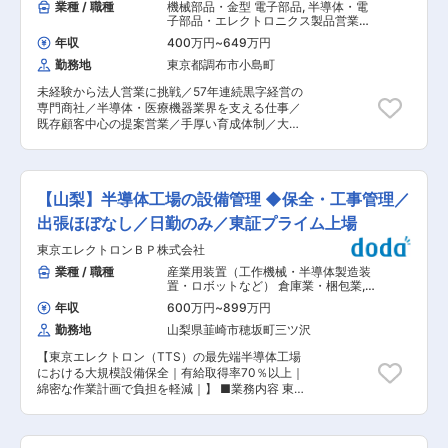
業種 / 職種
機械部品・金型 電子部品
,
半導体・電
子部品・エレクトロニクス製品営業
（国内） 自動車・建機・自動車部品営
年収
400万円
~
649万円
業（国内）
勤務地
東京都調布市小島町
未経験から法人営業に挑戦／57年連続黒字経営の
専門商社／半導体・医療機器業界を支える仕事／
既存顧客中心の提案営業／手厚い育成体制／大手
メーカー取引多数／自社工場保有の独自価値 ■業
務内容： 日本を代表する半導体製造装置メーカー
や医療機器メーカーを中心とした企業様に各企業
の装置にあわせたオーダーメイドケーブルをご提
【山梨】半導体工場の設備管理 ◆保全・工事管理／
案し、納品する提案型ソリューション営業を行っ
て頂きます。※既存中心で、新規は既存顧客から
出張ほぼなし／日勤のみ／東証プライム上場
のご紹介のため、テレアポや飛び込みは一切無し
東京エレクトロンＢＰ株式会社
■入社後： 電線・ケーブルというかなりニッチな
商材を扱う専門商社の為、仕事の流れや商品につ
業種 / 職種
産業用装置（工作機械・半導体製造装
いて、お客様の名前・住所を覚えてもらうために
置・ロボットなど） 倉庫業・梱包業
,
1年ほど物流業務を担当。その後、事務作業とし
ビルメンテナンス（商業施設・店舗・
年収
600万円
~
899万円
オフィス） 工場ファシリティ・ユーテ
て、同社販売管理システムを使用しての受発注管
ィリティ（電気・空調衛生）
勤務地
山梨県韮崎市穂坂町三ツ沢
理、納期管理を実施。半年〜1年後、営業担当に
なります。 ■組織：20名程 拠点長：40代、拠点
【東京エレクトロン（TTS）の最先端半導体工場
長代理：30代、主任2名：30代の他メンバー20
における大規模設備保全｜有給取得率70％以上｜
代 ※仲が良く風通しの良い雰囲気 ※加工工場が併
綿密な作業計画で負担を軽減｜】 ■業務内容 東
設：製造担当と営業担当の距離が近く、密なコミ
京エレクトロン テクノロジーソリューションズ
ュニケーションが可能 ■評価： プロセス評価7割
（TTS）の最先端半導体工場において、生産活動
／業績評価3割程※チームで目標数値を追い、業績
を支えるファシリティ（工場インフラ）の管理業
以外にもチームへの貢献度や業務に対する姿勢、