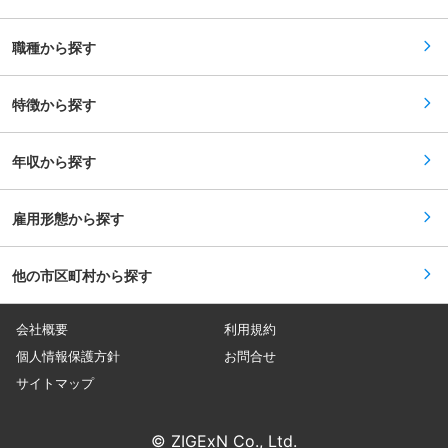
裁量権が大きく、規定類改廃し、現場に浸透させ
に対し設計矛盾があれば、要望を鵜呑みにせず他
ていく業務となります。 ・基本的に転勤はありま
の提案をすることもあります。そういった事例を
せんが、岐阜県の神岡工場に出張ベースで勤務い
社内共有し、表彰する文化があります。 ・プレハ
職種から探す
ただくことがあります。 ■キャリアパス： 基本
ブのシステム建築の強みを生かし、大規模災害時
的には、QMSの専任者として、専門性を高めてい
の応急仮設住宅の提供でこれまで4,240戸の仮設
ただきたいと考えています。評価制度（試験・目
住宅を供給するなど、被災者の方々が安心して生
標管理）は整っており、年齢・経験に応じて、昇
特徴から探す
活できる環境づくりにも取り組んでいます。 変更
給・昇格を実現いただけます。 ■配属先情報：
の範囲：会社の定める業務
品質保証統括部門（全19名）内、品質管理部（全
4名）のQMS推進室にご配属となります。現在部
年収から探す
長が兼務しているため、部長（50代）と連携しな
がら、QMSの専任者としてご活躍いただきます。
■当社について： 2014年7月、三井金属鉱業株式
会社のダイカスト事業の会社分割により設立され
雇用形態から探す
ました。特に当社の強みとなる薄肉鋳造技術と金
型設計から表面処理工程までを一貫生産できるこ
とで、現在は放熱用途のLEDヘッドランプ用ヒー
他の市区町村から探す
トシンクで業界トップクラスのシェアを獲得して
います。 変更の範囲：会社の定める業務
会社概要
利用規約
個人情報保護方針
お問合せ
サイトマップ
© ZIGExN Co., Ltd.