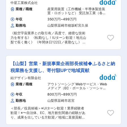
績： 飲料メーカー向け 販売管理システム、タイ
中星工業株式会社
使い、製品の寸法や品質を確認します。 ■業務の
ヤ・部品販売向け 在庫管理システム、製造メー
特長： ・未経験の方でも、入社後に研修やOJTを
業種 / 職種
産業用装置（工作機械・半導体製造装
カー向け Web代理店注文システム、広告代理店
通じて基礎から学べる環境が整っています。 ・3
置・ロボットなど） 受託加工業（各種
向け Web営業支援システム（SFA）、コールセ
次元測定機、ノギス、マイクロメータ、ダイヤル
加工・表面処理）
,
機械・金属加工 組
ンター向け Web情報管理システム、病院向け
年収
350万円
~
499万円
立・その他製造職
ゲージを用いた精密測定機器を使用しますので、
病理診断情報管理システム、ホイール・タイヤ販
勤務地
山梨県韮崎市穂坂町宮久保
専門的な知識を身につけることができます。 ■採
売店向け 在庫・売上管理システム、建設会社向
用背景： 昨今の世界的な半導体需要の高まりと不
け 工事管理システム、入館カード発行システ
《航空宇宙業界との取引有／高度で、緻密な技術
足による事業規模の拡大（生産量の増加）をして
ム、クラウドファンディングサイト など 変更の
力を有する》 《転勤なし！IUターン歓迎！地元山
おります。そのため、社内の品質保証体制の維
範囲：会社の定める業務
梨で長く働く》 《年間休日122日／夜勤なし》 ＼
持、顧客対応、そしてISO維持のために部門の強
未経験の方でも安心／ 営業出身、飲食店業界出身
化を行いたいと考えており、増員での採用となり
など、異業界・職種からの入社実績あり。手に職
ます。 ■当社の強み： ・最新鋭のマシニングセ
を付けたい・技術を身につけたいといった理由で
ンターを始め、旋盤、板金、溶接、接合、メッキ
入社しています。 入社後に研修やOJTを通じて基
加工など複合的な技術を有し、お客様の期待に応
【山梨】営業・新規事業企画部長候補◆ふるさと納
礎から学べる環境が整っています。また作業はチ
えています。 ・精密穴加工に使うドリルなどの工
ームで進めるため、分からないことはすぐに相談
税業務を支援し、寄付額UPで地域貢献
具は自社で製造できるため、お客様の個別の注文
できる安心の職場です。 ■業務内容： ・半導体
にも柔軟に対応することが可能です。0.03mmか
結デザイン有限会社
製造装置などに使われる精密金属部品を、洗浄し
らの小径穴加工などは、食品会社の均質な製品作
ていただきます。 ・具体的には、専用設備を使っ
業種 / 職種
アウトソーシング Webサービス・Web
りに役立っていますし、ミクロン単位での切削技
た洗浄作業などを行います。 ・洗浄作業では有機
メディア（EC・ポータル・ソーシャ
術は、半導体製造装置の性能向上に必要な役割を
溶剤(アルコール・シンナー等)を使用します。 ■
ル）
,
その他法人営業（新規中心） 事
担っています。 ■当社の魅力： ・社員同士の仲
年収
800万円
~
899万円
業企画・新規事業開発
配属先について： 製造部では中途入社者が多数活
が良く、役職や年齢に関わらずお互いのことを
勤務地
山梨県韮崎市若宮
躍中◎ ■当社の強み： ・最新鋭のマシニングセン
「さん」付けで呼び合うフラットな社風です。 ・
ターを始め、旋盤、板金、溶接、接合、メッキ加
会社まで5分の独身寮があります。徒歩圏内にコ
＜部長／役員候補＞※UIターン歓迎！業界経験者
工など複合的な技術を有し、お客様の期待に応え
ンビニがあり、家賃は駐車場付きで7000円で住
歓迎！※〜自治体、EC、地方創生関連の経験があ
ています。 ・精密穴加工に使うドリルなどの工具
むことができます。 ・年間休日122日、転勤も無
り、成果を出している方歓迎／地域に直接貢献／
は自社で製造できるため、お客様の個別の注文に
く山梨県で腰を据えて長く働くことが出来る環境
経営に近い経験も積める機会／ふるさと納税業務
も柔軟に対応することが可能です。0.03mmから
です。 変更の範囲：会社の定める業務
の支援／「人と地域をつなぐ」をコンセプトに地