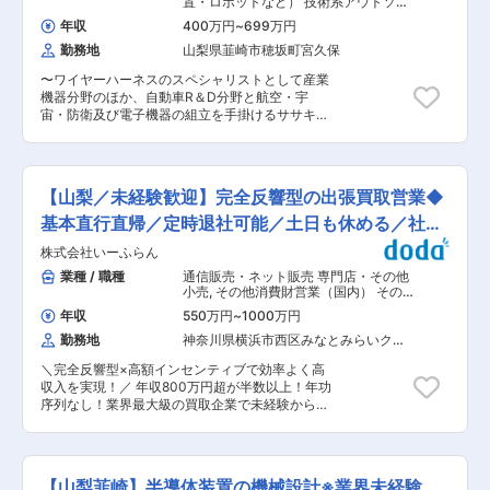
置・ロボットなど） 技術系アウトソー
ンセプト決定、試作、実証） ◇既存装置の
シング（特定技術者派遣）
,
シーケンス
年収
400万円
~
699万円
制御（PLC・シーケンス・ラダー） 電
3DCAD による機構設計、変更設計、配管設計 ◇
気設計（工作機械・装置・設備・制御
勤務地
山梨県韮崎市穂坂町宮久保
パーツ、制御機器の選定や技術的検討、製造工程
盤など）
への組立指示書の作成 ◇月に5〜10台の設計・電
〜ワイヤーハーネスのスペシャリストとして産業
気設計を担当 ◇お客様先にお伺いすることもあ
機器分野のほか、自動車R＆D分野と航空・宇
り、頻度は月に2〜3回、エリアは関東圏が中心。
宙・防衛及び電子機器の組立を手掛けるササキグ
場合によっては泊まりも想定 ■新規部門立ち上げ
ループの新規事業を担う会社／経験を活かし、新
の背景と目指す姿： 株式会社SASAKI CONNECT
規部門の立ち上げに参加〜 ■募集背景： 株式会
では、半導体製造装置の需要が拡大する中で、新
社SASAKI CONNECTでは、半導体製造装置の需
たな技術革新と市場への迅速な対応を目指して新
要が拡大する中、技術力を強化し、顧客の期待に
規部門を立ち上げることを決定しました。この新
【山梨／未経験歓迎】完全反響型の出張買取営業◆
応えるために新規部門を立ち上げることを決定し
規部門では、より高度な技術開発と顧客満足度の
ました。この新規部門で、機械設計を担当するエ
基本直行直帰／定時退社可能／土日も休める／社用
向上を目指し、次世代の製造装置の設計・開発に
ンジニアを募集します。 ■業務内容： 半導体製
取り組んでいきます。 ■会社の魅力： 技術力と
車あり
株式会社いーふらん
造装置の設計、既存製品のアップグレード業務
信頼：半導体製造装置の分野で高い技術力と顧客
（半導体製造装置の2D、3Dメカ、CAD 製図を行
業種 / 職種
通信販売・ネット販売 専門店・その他
からの信頼を誇ります。特に、半導体製造の各プ
う業務を担当） ◇半導体製造装置の研究開発（コ
小売
,
その他消費財営業（国内） その
ロセスにおける装置の設計から製造まで一貫して
ンセプト決定、試作、実証） ◇既存装置の
他個人営業
対応できる点で他社よりも優れています。 多様な
年収
550万円
~
1000万円
3DCAD による機構設計、変更設計、配管設計 ◇
プロジェクト：半導体装置だけでなく、航空・宇
勤務地
神奈川県横浜市西区みなとみらいクイ
パーツ、制御機器の選定や技術的検討、製造工程
宙・防衛関連および電気自動車の部品製造にも携
ーンズタワーＢ（１５階）
への組立指示書の作成 ◇月に5〜10台の設計・電
わり、安定した経営基盤を持っています。 ■組織
＼完全反響型×高額インセンティブで効率よく高
気設計を担当 ◇お客様先にお伺いすることもあ
体制と教育制度： 組織構成：現在8名（50代2
収入を実現！／ 年収800万円超が半数以上！年功
り、頻度は月に2〜3回、エリアは関東圏が中心。
名、40代1名、30代2名、20代2名）、うち2名が
序列なし！業界最大級の買取企業で未経験から高
場合によっては泊まりも想定 ■新規部門立ち上げ
ササキ様から転籍（社長を含む） ■教育体制：入
収入とキャリアアップを目指しませんか？ ■概要
の背景と目指す姿： 株式会社SASAKI CONNECT
社後、1週間〜1か月程度の研修を経て取引先にて
全国に1,820店舗以上を展開する高級宝飾時計商
では、半導体製造装置の需要が拡大する中で、新
業務を開始します。OJTを通じて実務を学べる環
「おたからや」は、全国に店舗数・買取価格満足
たな技術革新と市場への迅速な対応を目指して新
境です。 ■キャリアステップ： 将来的には取引
度ともに業界No.1の実績と、テレビCMやWebマ
規部門を立ち上げることを決定しました。この新
【山梨韮崎】半導体装置の機械設計※業界未経験
先での独立した業務遂行や、社員の育成、部門の