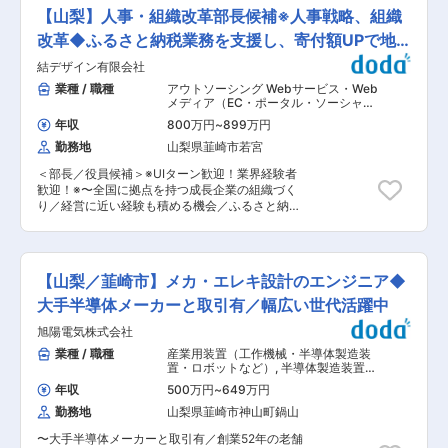
務をお任せします。 ご経験や適性に応じて設備管
努力を評価 ■魅力： ・顧客は大企優良企業。例
【山梨】人事・組織改革部長候補※人事戦略、組織
理または工事管理をご担当いただきます。将来的
えば、世界トップ15位に入るような、半導体を扱
には双方の業務を経験することも可能です。 ＜建
改革◆ふるさと納税業務を支援し、寄付額UPで地
う大手企業。独立系商社ならではの裁量を活かせ
物・設備の管理業務＞ 工場の安定稼働に欠かせな
る。 ・同社には経験豊富な上司にすぐに相談でき
域貢献
結デザイン有限会社
い設備の維持・運用を担当します。 ・日常点検
る体制があるため、一人ひとりの成長が早く、多
（設備状態の監視・管理） ・年間保守計画の策定
業種 / 職種
アウトソーシング Webサービス・Web
くの社員が若いうちからチャレンジでき活躍でき
および定期点検・整備 ・工場設備・廃水処理設備
メディア（EC・ポータル・ソーシャ
る。 ・残業や不規則勤務の削減、産休・育休、車
等の運転管理 ・対象設備：建屋、電気設備、空
ル）
,
人事（採用・教育） 人事（労
通勤可等働きやすい環境の促進。在宅勤務も週1
年収
800万円
~
899万円
務・人事制度）
調・排気設備、ガス供給設備、純水設備、廃水・
日程。 ■当社： 主な取引先は医療機器、半導体
勤務地
山梨県韮崎市若宮
廃液処理設備 など ＜工事管理業務＞ 主にクリー
製造装置、精密測定器、といった産業用電子機器
ンルーム内の開発装置に関する設備工事を担当し
を扱うメーカーです。強みとしては量産品だけで
＜部長／役員候補＞※UIターン歓迎！業界経験者
ます。 ・設備・建屋の修繕工事（保全・改修）
はなく細かなニーズに対応した特注品を提供でき
歓迎！※〜全国に拠点を持つ成長企業の組織づく
・開発装置への工場設備接続工事 ・業務範囲：仕
ることであり、商社でありながら自社工場（第一
り／経営に近い経験も積める機会／ふるさと納税
様検討→見積取得→工程計画→現場管理→検収・
電材ファクトリー株式会社）を構えて商品の加工
業務の支援／「人と地域をつなぐ」をコンセプト
請求処理 ※配属先工場により担当設備は異なりま
などもできることが特徴。創業以来、赤字決算に
に地域密着型の企業〜 ■業務内容： 部長候補と
す。 ■本求人の魅力 （1）専門性を高められる環
なったことがなく55年以上すべての決算が黒字経
して、経営戦略を人事の側面から具現化する全責
境 建物・設備の管理業務は「電気・空調・水・ガ
営。当社のような事業は世の中の状況や景気の影
任を担います。 ◇採用戦略の抜本的刷新と推進
ス」などの領域に分かれており、ご経験やご希望
【山梨／韮崎市】メカ・エレキ設計のエンジニア◆
響を受けにくくコロナ禍でも業績は安定、さらに
自治体営業やマーケティング、エンジニアなど多
を考慮のうえ担当を決定します。専門部会や資格
は伸長している状況であり、製造現場のデジタル
岐にわたる専門職種の採用を強化。媒体運用に留
大手半導体メーカーと取引有／幅広い世代活躍中
取得支援、勉強会を通じて継続的なスキルアップ
化が急速に進むため、今後も成長していく分野で
まらず、ダイレクトリクルーティングの徹底や採
が可能。最先端半導体工場のインフラを担う技術
旭陽電気株式会社
す。 変更の範囲：会社の定める業務
用ブランディング（広報）の強化により、自ら
者として専門性を磨ける環境です。 （2）幅広い
「優秀な層を惹きつける」仕組みを構築します。
業種 / 職種
産業用装置（工作機械・半導体製造装
キャリア形成が可能 設備管理・工事管理のいずれ
◇組織変革と理念の浸透（インナーブランディン
置・ロボットなど）
,
半導体製造装置
かからスタートし、ご希望や適性に応じて双方の
グ） 組織の急拡大に伴う「部署間の壁」や「意識
電気設計（工作機械・装置・設備・制
業務を経験できます。幅広い経験を身につけられ
年収
500万円
~
649万円
御盤など）
の乖離」を解消。地域創生への志を共有し、チー
ます。 ■研修体制 入社後は3か月間の座学・工場
勤務地
山梨県韮崎市神山町鍋山
ム一丸となって動ける組織文化を再定義し、現場
研修を通じて基礎知識を習得いただき、その後は
へ浸透させます。 ◇成果と成長を最大化する評価
配属部署でのOJTを通じて実務を学んでいただき
〜大手半導体メーカーと取引有／創業52年の老舗
制度の設計 制度改正などの激しい環境変化に柔軟