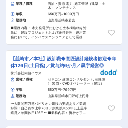
整備を担当していただきます。社内のアドバイザ
業種 / 職種
石油・資源 電力
,
施工管理（建築・土
いることから、 エンジニアが嫌がる異動はいたし
ーとして、全体の生産性向上をミッションとし、
木） メンテナンス
ません。 あくまでもエンジニアファーストを念頭
全国の支所運営をサポートするための仕組み作り
に、希望勤務地からキャリアアップに向けたアサ
年収
650万円
~
1000万円
をリードしてください。 ■具体的な業務内容：
インをしています。 ■評価制度明確 同社は評価
勤務地
山梨県韮崎市若宮
・社内インフラの整備および最適化 ・ポータルシ
制度にポイント制を導入しております。 何をした
ステムの運用保守 ※各自にノートパソコンとモニ
ら、何点、何点に達したら昇格・昇給 のようなイ
■業務内容： 水力発電所における土木構造物を対
ターが貸与されます。 ■配属部署情報： ・情報
メージで、勤務年数に関わらず、頑張りを定量で
象に、建設プロジェクトおよび維持管理・運用業
ソリューション部（5名） 管理職として、社内の
評価する制度が 整っております。 ■キャリアサ
務において、インハウスエンジニアとして業務を
アドバイザー的役割を担い、業務のシステム化や
ポーター制度 エンジニアどなたにも例外なく、キ
担当いただきます。 水力発電は、長期間にわたり
インフラ整備を進めていただきます。組織全体の
ャリアサポーターが社内で1名つきます。 キャリ
安定的な電力供給を担う重要電源であり、設備の
生産性向上を目指し、全国の支所運営を支援する
アや仕事の悩みはいつでも相談できる体制が整っ
健全性確保と計画的な更新・維持管理が不可欠で
ための体制を整えていただける方を求めていま
ています。 変更の範囲：会社の定める業務
す。 本ポジションでは、発注者側の立場から、ご
す。 ■働き方および福利厚生： ◇残業について
【韮崎市／本社】設計職◆意匠設計経験者歓迎◆年
経験・専門性を踏まえた役割に応じ、設備のライ
ふるさと納税の特性上、11月から1月は繁忙期と
フサイクル全体に関わる、計画・設計、積算、工
休126日(土日祝)／賞与約6か月／黒字経営◎
なり、残業や休日出勤が増える場合があります。
事監理、維持管理・運用に関わる業務を推進して
現在、業務効率化を進め、残業の削減に取り組ん
株式会社内藤ハウス
いただきます。 関係部署や協力会社と連携しなが
でいます。 ◇本社研修（本社勤務以外の場合） 1
ら、専門性を活かした技術検討・判断を通じて、
業種 / 職種
ゼネコン 建設コンサルタント
,
意匠設
ヶ月程度、島原本社での研修があり、その期間中
水力発電設備の安全性・信頼性向上と安定運用を
計 製図・CADオペレーター（建設）
は社宅を利用いただけます。 ◇充実した福利厚生
支える役割を担っていただきます。 【具体的な業
服装や髪色の自由、書籍購入リクエスト制度、1
年収
550万円
~
799万円
務内容】 ・水力発電所土木構造物に関する調査お
時間単位での有給取得が可能です。
勤務地
山梨県韮崎市円野町上円井
よび計画立案 ・土木構造物の設計業務 （構造
設計、工事設計を含む） ・積算および工事監理
〜大阪関西万博パビリオン建設の実績あり／業績
・設備の保守管理、運用に関する技術的検討・改
好調！自己資本比率70%／創業以来50年以上黒字
善 【主な対象構造物】 ・ダム ・水路 ・水圧管路
経営／年間休日126日〜 ■業務内容： 弊社が手掛
・サージタンク ・ゲート機器類 等 ■期待される
けるシステム建築の設計を担当いただきます。手
役割： ・土木関係業務の経験や専門性を活かし、
がけているのは、事務所、工場、倉庫、店舗、官
職場を牽引し中核として力を発揮できる土木技術
公庁施設になります。 商品規格を習得しながら実