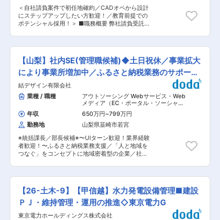
ーンズタワーＣ（１８階）
の流れ ＼知識ゼロでも大丈夫！／ 入社後1年半〜
＜自社請負案件で初任地確約／CADオペから設計
2年程度は育成期間として、OJT方式でガスの基
にステップアップしたい方歓迎！／教育前提での
礎知識や製品について学んでいただきます。作業
ポテンシャル採用！＞ ■職務概要 弊社請負受託
は基本的にペアで行い、点検基準や手順書に沿っ
案件にて、半導体製造装置（主に成膜・エッチン
て進めます。 また、業務の属人化によるミスを防
グ装置等）の機構設計を担当いただきますが、ま
ぐためのシステムやマニュアルも整備しており、
ずはCADオペレーターとして設計の基礎となる簡
未経験の方も安心して取り組めます。 《入社後1
単な設計からお任せいたします。 将来的には下記
年間の一例》 実務経験を積むことからスタート
【山梨】社内SE(管理職候補)◆土日祝休／事業拡大
のような設計業務をお任せいたします。 ■職務詳
▼ 実務と並行し国家資格『高圧ガス製造保安責
細 ・半導体製造装置の機構設計（搬送系、真空機
により事業所増加中／ふるさと納税業務のサポート
任者丙種化学（特別）』を取得 ▼ 『保安係
構、駆動機構など） ・新規装置開発における構想
員』選任資格を取得 ▼ 独り立ち ■将来のキャ
企業
結デザイン有限会社
設計・仕様検討 ・3D CADを用いた詳細設計
リアパス ＼専門性と可能性を広げられる環境／
（SolidWorks／Creo等） ・強度・熱・振動など
業種 / 職種
アウトソーシング Webサービス・Web
まずは設備管理として経験を積むことからスター
の解析および設計最適化 ・試作機の評価・検証お
メディア（EC・ポータル・ソーシャ
ト。 将来的には工場長など、ガスのプロフェッシ
よび設計フィードバック ・装置の信頼性・耐久性
ル）
,
システム開発・運用（アプリ担
ョナルを目指せます◎ また、希望や適性に応じて
年収
650万円
~
799万円
当） システム構築・運用（インフラ担
向上に向けた改善活動 ・コストダウンおよび量産
営業職や技術職など、幅広いキャリアに挑戦可能
当）
勤務地
山梨県韮崎市若宮
性を考慮した設計（VA/VE） ・製造部門・サプラ
です。 資格取得支援を通してスキルUP↑↑ 《取
イヤーとの技術連携／折衝 ・不具合発生時の原因
得例》 ■危険物取扱者 乙3類、4類 ■高圧ガス販
※統括課長／部長候補※〜UIターン歓迎！業界経験
解析および再発防止策の立案 ・次世代装置に向け
売主任者（第一種、第二種） ■高圧ガス製造保安
者歓迎！〜ふるさと納税業務支援／「人と地域を
た新技術の検討・導入 ■キャリアップできる案件
責任者（機械、化学） 実務を通して学びながら資
つなぐ」をコンセプトに地域密着型の企業／社内
数 同社は創業50年以上の長い歴史があり、お客
格取得も目指せるため、未経験からでも着実に成
のアドバイザーポジション〜 ■募集の背景： 全
様との関係性も良好に築いてきたことから、お取
長できます。 将来も役立つ“一生モノのスキル”を
国の自治体様に対してふるさと納税業務の総合サ
引企業数は約700社、案件は上流工程が96％と、
身につけられる仕事です。。 変更の範囲：会社の
ポートを提供している当社は、事業が年々拡大し
多業界での幅広い案件で仕様検討・要件定義等、
定める業務
ています。組織体制の強化とさらなる事業拡大を
大手企業の元で最先端技術を学べる為、スキルア
【26-土木-9】【甲信越】水力発電設備管理■建設
目指し、今回新たに管理職を募集いたします。地
ップに適した環境を整備しています。 ■組織構成
域貢献をミッションとする当社で、その意義を実
ＰＪ・維持管理・運用の推進◇東京電力G
リーダー：40代女性1名 メンバー：40代男性2
感しながら働ける方をお待ちしています。 ■業務
名・20代男性2名 ■トップダウン的な異動は過去
東京電力ホールディングス株式会社
内容： あなたには、業務のシステム化とインフラ
なし 同社は業界トップクラスの案件数を保有して