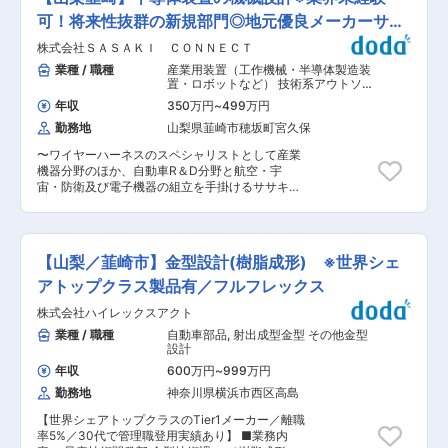
ーケティングによる抜群の集客力により、完全反
規部門では、より高度な技術開発と顧客満足度の
マネジメントを期待しています。 変更の範囲：会
響型の営業スタイルを実現しています。飛び込み
可！将来性抜群の新規部門◎地元優良メーカーササ
向上を目指し、次世代の製造装置の設計・開発に
社の定める業務
やテレアポがない分、接客に専念できるため効率
取り組んでいきます。 ■会社の魅力： 技術力と
キグループ
株式会社ＳＡＳＡＫＩ ＣＯＮＮＥＣＴ
良く成果に繋げられます◎ ■業務詳細 ・アポイン
信頼：半導体製造装置の分野で高い技術力と顧客
トは本部のコールセンター部署が専任で担ってお
業種 / 職種
産業用装置（工作機械・半導体製造装
からの信頼を誇ります。特に、半導体製造の各プ
りますので、営業の皆さんはマネージャーから振
置・ロボットなど） 技術系アウトソー
ロセスにおける装置の設計から製造まで一貫して
られる案件を待ちます。 ・買取予定の品物など、
シング（特定技術者派遣）
,
工作機械・
対応できる点で他社よりも優れています。 多様な
年収
350万円
~
499万円
産業機械・ロボット 半導体製造装置
事前情報を確認 ・お客様宅を社用車で訪問、1日
プロジェクト：半導体装置だけでなく、航空・宇
勤務地
山梨県韮崎市穂坂町宮久保
2〜3件程度 ・貴金属やブランド品、ダイヤ・宝
宙・防衛関連および電気自動車の部品製造にも携
石などをその場で査定 ・買取成約 ★お客さまは
わり、安定した経営基盤を持っています。 ■組織
〜ワイヤーハーネスのスペシャリストとして産業
「店舗へ行くのが大変」というご年配の方や「売
体制と教育制度： 組織構成：現在8名（50代2
機器分野のほか、自動車R＆D分野と航空・宇
りたい品物が多い」という方が多いです。 ※2~3
名、40代1名、30代2名、20代2名）、うち2名が
宙・防衛及び電子機器の組立を手掛けるササキグ
日の宿泊を伴う出張あり ■魅力 ◇買取実績に応
ササキ様から転籍（社長を含む） ■教育体制：入
ループの新規事業を担う会社／経験を活かし、新
じて高額インセンティブ支給 発生条件が明確なの
社後、1週間〜1か月程度の研修を経て取引先にて
規部門の立ち上げに参加〜 ■募集背景： 株式会
で日によって数十万円のインセンティブを確定さ
業務を開始します。OJTを通じて実務を学べる環
社SASAKI CONNECTでは、半導体製造装置の需
せる社員も！月締めで毎月基本給に上乗せされる
境です。 ■キャリアステップ： 将来的には取引
要が拡大する中、技術力を強化し、顧客の期待に
ので月収100万円〜200万円超を稼ぐ社員も少な
【山梨／韮崎市】金型設計(樹脂成形) ※世界シェ
先での独立した業務遂行や、社員の育成、部門の
応えるために新規部門を立ち上げることを決定し
くありません。 ◇キャリアアップ 完全実力主義
マネジメントを期待しています。 変更の範囲：会
ました。この新規部門で、機械設計を担当するエ
アトップクラス製品有／フルフレックス
のため、リーダーやマネージャーに入社数カ月で
社の定める業務
ンジニアを募集します。 ■業務内容： 半導体製
スピード昇格できます。ポジションアップに応じ
株式会社ハイレックスアクト
造装置の設計、既存製品のアップグレード業務
て年収も上がっていきます！ ◇一人一台社用車を
（半導体製造装置の2D、3Dメカ、CAD 製図を行
業種 / 職種
自動車部品
,
射出成型金型 その他金型
ご用意 社用車通勤、直行直帰OKで通勤ラクラク
う業務を担当） ◇半導体製造装置の研究開発（コ
設計
です！ご自宅近くと訪問先の駐車場代、ガソリン
ンセプト決定、試作、実証） ◇既存装置の
代は会社が負担します。すべての車が自動車保険
年収
600万円
~
999万円
3DCAD による機構設計、変更設計、配管設計 ◇
に加入していて安心です。 └直行直帰が多い中で
勤務地
神奈川県横浜市西区高島
パーツ、制御機器の選定や技術的検討、製造工程
もメンバー交流は大切にしています！ ◇査定は社
への組立指示書の作成 ◇月に5〜10台の設計・電
内の鑑定スペシャリストがサポート 画像を撮影し
【世界シェアトップクラスのTier1メーカー／離職
気設計を担当 ◇お客様先にお伺いすることもあ
て送るだけで、リアルタイムに専門家の査定結果
率5%／30代で管理職登用実績あり】 ■業務内
り、頻度は月に2〜3回、エリアは関東圏が中心。