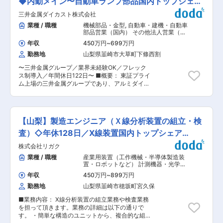
◆内勤メイン〜自動車ランプ部品国内トップシェ
6カ月分（過去実績）と収入も安定しておりま
島工場勤務時のみ 変更の範囲：会社の定める業務
る動作検証までご担当頂きます。※パターン設計
す。 ■企業について (採用HP：
ア〜
※業務の都合によっては会社外の職務に従事する
三井金属ダイカスト株式会社
は外注しています ・製品：通信系の制御機械・産
https://recruit.new.naitohouse.co.jp/) ・「ただ建
ため出向又は転属を命じることがあります。
業機器などをご担当いただきます。メインは半導
業種 / 職種
機械部品・金型
,
自動車・建機・自動車
てる」のではなく顧客の課題解決ができるかどう
体製造装置です。担当製品は状況やスキルに応じ
部品営業（国内） その他法人営業（既
かという視座で提案をするため、価格競争はせ
て決定します。 ・顧客先訪問：顧客先への技術営
存・ルートセールス中心）
ず、品質や課題解決力で信頼を得、安定した経営
年収
450万円
~
699万円
業や製品の納入などで出張が発生する可能性がご
基盤を得ています。 ・結果だけではなく顧客の課
勤務地
山梨県韮崎市大草町下條西割
ざいます。エリアは全国で、期間は１泊〜1週間
題解決プロセスを評価・賞賛する社風でやりがい
弱程度です。 ■組織構成： ・設計：16名（ソフ
を得られやすい環境です。具体的には、顧客要望
〜三井金属グループ／業界未経験OK／フレック
ト設計：5名/電気・回路設計：6名/機械設計：6
に対し設計矛盾があれば、要望を鵜呑みにせず他
ス制導入／年間休日122日〜 ■概要： 東証プライ
名） ※30代〜60代まで幅広く在籍し、中途と新
の提案をすることもあります。そういった事例を
ム上場の三井金属グループであり、アルミダイカ
卒の割合はほぼ5:5です。 ■今後のキャリアパ
社内共有し、表彰する文化があります。 ・プレハ
スト・粉末冶金メーカーである当社にて、主に自
ス： ・今後のご希望次第では、ソフトの分野など
ブのシステム建築の強みを生かし、大規模災害時
動車メーカー、自動車部品メーカー向けの営業を
他業務に挑戦していくことも可能な環境です。 ■
の応急仮設住宅の提供でこれまで4,240戸の仮設
ご担当いただきます。 ■業務詳細： ＜市場調査
働き方について： ・残業月20時間程度で働きや
住宅を供給するなど、被災者の方々が安心して生
＞ マーケティング分析／ニーズ把握 ＜対顧客業
すい環境です。 ■当社の特徴： 当社は1964年に
【山梨】製造エンジニア（Ｘ線分析装置の組立・検
活できる環境づくりにも取り組んでいます。 変更
務＞ 拡販活動／部品の仕様確認／見積作成／価格
電子部品の製造から始まり、全国の産業機器／製
の範囲：会社の定める業務
交渉／顧客の生産動向確認・調整 ＜対工場業務＞
査）◇年休128日／X線装置国内トップシェア
造装置メーカーのニーズに応えるべく、設計/製
見積依頼（仕様の展開、動向展開）／内示情報展
造・評価検査/据付までを担っています。 現在は
_MF05
株式会社リガク
開／顧客・工場の調整 ■営業スタイル： ・既存
放送通信機器の製造で培ったノウハウをもとに
顧客へのルート営業がメインとなります ・配属後
業種 / 職種
産業用装置（工作機械・半導体製造装
「半導体製造装置などの産業用機械の製造や現地
2〜3社ほど担当いただき月に数回訪問します ・
置・ロボットなど） 計測機器・光学機
据付といったフィールドサービス」「電子回路設
基本は内勤がメインとなります ・担当エリア：静
器・精密機器・分析機器
,
評価・実験
計、基板実装組立て」「無線通信機器等の製造」
年収
450万円
~
899万円
（機械） 組立・その他製造職
岡／関東圏 ※宿泊伴う出張等はほぼありません
「放送通信機器の設計製造、フィールドサービ
勤務地
山梨県韮崎市穂坂町宮久保
・ミッション 既存顧客との長期的な信頼関係を構
ス」の4本柱を事業の柱としています。 受託生産
築し、継続的な取引拡大を担っていただくこと
メーカーとしては県内で71社との取引があり、
■業務内容： X線分析装置の組立業務や検査業務
で、今後の中部の営業基盤を作って頂きます。お
様々な業界や会社規模の顧客との取引が事業基盤
を担って頂きます。業務の詳細は以下の通りで
客様先も増えてきておりますので、さらなる顧客
の安定性にも繋がっています。 社内においては小
す。 ・簡単な構造のユニットから、複合的な組立
開発も含め活躍して頂ける方を募集します。 ■求
集団化したカンパニー制度を取り入れ、個人の能