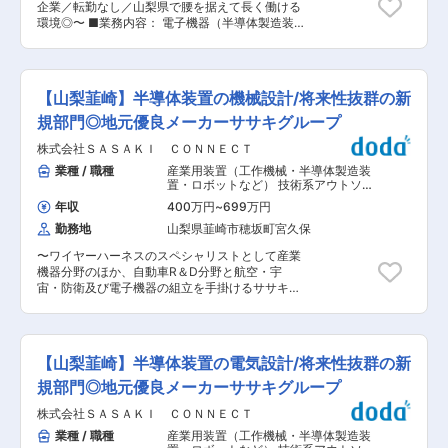
ます。エネルギー管理士、電気主任技術者、高圧
企業／転勤なし／山梨県で腰を据えて長く働ける
に対応しつつ、個人の成果と成長を正当に評価す
ガス関連資格など、業務に必要な資格の取得も会
環境◎〜 ■業務内容： 電子機器（半導体製造装置
る報酬・評価制度の再構築。社員が「挑戦するこ
社がサポートしており、社内研修や勉強会など学
等）製造設計業務の経験（メカ・エレキ設計のエ
とにメリットを感じる」仕組みを作ります。 ◇次
べる環境を整えています。 ■環境 ・個人ロッカ
ンジニア）を活かして活躍いただける方を募集し
世代リーダー育成と教育体制の確立 自治体ビジネ
ー、シャワー室（一部拠点）、食堂完備 ・半導体
ます。 ■業務詳細： ・半導体製造装置の設計 ・
ス特有の専門性と、民間企業としてのスピード感
製造装置工場のため快適な環境 変更の範囲：会社
情報通信装置の設計 ・その他、お客様に応じた電
を兼ね備えた人材を育てるための、実践的な研
【山梨韮崎】半導体装置の機械設計/将来性抜群の新
の定める業務
子機器・装置の設計 ■当社について： 当社は、
修・育成プログラムを体系化します。 ◇人事・労
お客様を支えるため、電子部品製造、EMSによる
規部門◎地元優良メーカーササキグループ
務マネジメントの高度化 データに基づいた組織分
一貫製造、社会インフラ整備による事業を展開し
析（採用コスト・定着率・エンゲージメントスコ
株式会社ＳＡＳＡＫＩ ＣＯＮＮＥＣＴ
ています。 ケーブル・ハーネスなど電子部品の接
ア等）を行い、経営陣に対して人事の側面から改
続技術を軸とした製造クオリティ（＝品質の高
業種 / 職種
産業用装置（工作機械・半導体製造装
善提案を行います。 ■当ポジションの魅力：
さ、価格、対応力、スピードなど）によって、そ
置・ロボットなど） 技術系アウトソー
◎「地方創生を人で加速させる」実感 自身が採用
れらの発展を支える存在になることがミッション
シング（特定技術者派遣）
,
工作機械・
し、仕組みを整えた組織が、全国の自治体の課題
年収
400万円
~
699万円
産業機械・ロボット 半導体製造装置
です。 『未来を変える装置を開発できても、
を解決していく。その全ての基盤を自分が創った
勤務地
山梨県韮崎市穂坂町宮久保
KYOKUYO無くして発展は実現できない』『この
という圧倒的な自負を得られます。 ◎経営直結の
装置の製造は旭陽クオリティじゃないとダメだ』
組織づくり 既にある制度を守るのではなく、経営
〜ワイヤーハーネスのスペシャリストとして産業
と言われるような、信頼あるパートナー企業を目
陣と共に「理想の会社」をゼロから描ける、裁量
機器分野のほか、自動車R＆D分野と航空・宇
指しています。 変更の範囲：会社の定める業務
の大きいフェーズです。
宙・防衛及び電子機器の組立を手掛けるササキグ
ループの新規事業を担う会社／経験を活かし、新
規部門の立ち上げに参加〜 ■募集背景： 株式会
社SASAKI CONNECTでは、半導体製造装置の需
要が拡大する中、技術力を強化し、顧客の期待に
【山梨韮崎】半導体装置の電気設計/将来性抜群の新
応えるために新規部門を立ち上げることを決定し
ました。この新規部門で、機械設計を担当するエ
規部門◎地元優良メーカーササキグループ
ンジニアを募集します。 ■業務内容： 半導体製
株式会社ＳＡＳＡＫＩ ＣＯＮＮＥＣＴ
造装置の設計、既存製品のアップグレード業務
（半導体製造装置の2D、3Dメカ、CAD 製図を行
業種 / 職種
産業用装置（工作機械・半導体製造装
う業務を担当） ◇半導体製造装置の研究開発（コ