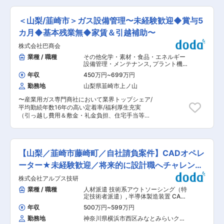
の小径穴加工などは、食品会社の均質な製品作り
域密着型の企業〜 ■業務内容： ◇自治体への提
に役立っていますし、ミクロン単位での切削技術
案 契約自治体様と連携し、寄付額を拡大させるた
は、半導体製造装置の性能向上に必要な役割を担
＜山梨/韮崎市＞ガス設備管理〜未経験歓迎◆賞与5
めの提案を行うとともに、制度改正等の外部環境
っています。 ■当社の魅力： ・社員同士の仲が
の変化に即応し、持続可能な運用体制を構築 ◇地
カ月◆基本残業無◆家賃＆引越補助〜
良く、役職や年齢に関わらずお互いのことを「さ
域資源の価値最大化 地元の特産品や観光資源を掘
ん」付けで呼び合うフラットな社風です。 ・会社
株式会社巴商会
り起こし、寄附者へ響く訴求方法（紹介文・構
まで5分の独身寮があります。徒歩圏内にコンビ
成・写真）を戦略的に企画 ◇組織運営 部門責任
業種 / 職種
その他化学・素材・食品・エネルギー
ニがあり、家賃は駐車場付きで7000円で住むこ
者として、数値管理のみならず、社員の能力向上
設備管理・メンテナンス
,
プラント機
とができます。 ・年間休日122日、転勤も無く山
やチーム全体の士気向上 ◇収益の多角化に向けた
器・設備 その他技術職（機械・電気）
梨県で腰を据えて長く働くことが出来る環境で
年収
450万円
~
699万円
新事業 ふるさと納税を入り口とした、交流人口の
す。 変更の範囲：会社の定める業務
勤務地
山梨県韮崎市上ノ山
拡大や特産品の販路拡張など、地域経済に貢献す
る新たな収益基盤を確立 ■当ポジションの魅力：
〜産業用ガス専門商社において業界トップシェア/
◎自身の提案が自治体の税収増に直結し、それが
平均勤続年数16年の高い定着率/福利厚生充実
教育や子育てといった形で地域住民に還元される
（引っ越し費用＆敷金・礼金負担、住宅手当等）/
実感を味わえます。 ◎経営陣の右腕として、会社
チーム制で業務推進！/残業20時間程度/『産業用
の将来を左右する重要な意思決定に参加できま
ガス』に関する保守・点検・分析・設備管理＊基
す。
礎から丁寧に教えます！〜 ■具体的な業務内容：
・ガス製造設備での運転・点検 ・タンクローリー
【山梨／韮崎市藤崎町／自社請負案件】CADオペレ
の受け入れ作業 ・ガスの入出庫・在庫管理 ・
月、年単位の定期修理・保守作業 ・製造されてい
ーター★未経験歓迎／将来的に設計職へチャレンジ
るガスの分析 ■1日の流れ： 日勤：ガスボンベ交
可能！
株式会社アルプス技研
換、日常点検、原料受入立会 夜勤：分析、設備運
転監視 上記を中心にできることからお任せしま
業種 / 職種
人材派遣 技術系アウトソーシング（特
す。 ■働き方： ・日勤シフト制（8:30〜17:30・
定技術者派遣）
,
半導体製造装置 CAD
土日祝休） ・3交代制（8:30〜16:45／16:30〜
オペレーター（機械）
年収
500万円
~
599万円
24:45／24:30〜8:45・土日祝含む週休2日） 仕
勤務地
神奈川県横浜市西区みなとみらいクイ
事内容に応じて、働き方が異なります。 ■入社後