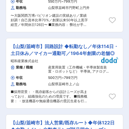
たりノウハウや技術を蓄積し、かつ完成車メーカ
年収
550万円
~
799万円
測定データに対し、形状因子等の数理モデルを用
ーに属さない独立企業であり、ほぼ全ての完成車
勤務地
山梨県韮崎市円野町上円井
いたフィッティングを行い、ナノ構造の寸法や形
メーカーとの取引があります。 ・世界で初めてパ
状を算出・評価します。 （2）技術的提案および
ワースライドドア開発に着手したパイオニアで、
〜大阪関西万博パビリオン建設の実績あり／業績
プロセスコンサルティング 物理的・数学的根拠に
パワースライドドアを始めとしたドア周辺部品の
好調！自己資本比率70%／創業以来50年以上黒字
基づき、解析結果の妥当性を顧客のエンジニアへ
システム制御製品の開発を推進しています。 ・今
経営／年間休日126日〜 ■業務内容： 弊社が手掛
提示し、製造プロセスの改善提案を行います。
後さらにEV化の流れにより異業種からの新規参入
けるシステム建築の設計を担当いただきます。手
（3）グローバル・テクニカルサポート 国内外の
が盛んになり、生産台数の増加が見込まれてお
がけているのは、事務所、工場、倉庫、店舗、官
顧客拠点における装置の立ち上げ、および最適測
り、同社製品のニーズもさらなる高まりが期待で
公庁施設になります。 商品規格を習得しながら実
定レシピの構築を支援します。 （4）次世代装置
きます。 変更の範囲：会社の定める業務
案件の作図メインに業務を行い、並行して各種打
の開発支援 現場での解析ニーズや技術的限界を論
【山梨/韮崎市】回路設計 ◆転勤なし／年休114日・
合せ、現地調査、法規確認、各種申請業務、検査
理的に整理し、社内の設計・開発部門へ新機能や
含む監理等、一通りの設計業務を行っていきま
土日休み／マイカー通勤可／1964年創業の老舗◎
アルゴリズムの改善を提言します。 ■担当製品：
す。 ※お客様は法人となるため土日の打ち合わせ
T-SAX / G-SAX：透過型および放物型小角X線散
昭和産業株式会社
はございません。 ※業務を通じて建築士資格取得
乱装置 ※上記は半導体プロセスのインライン形状
のサポートも行います。 ※使用するCADは
業種 / 職種
産業用装置（工作機械・半導体製造装
計測における最先端ソリューションです。
「JW_CAD」がメインです。 ■一日の流れ
置・ロボットなど） 半導体
,
アナログ
SAX（小角X線散乱）による計測は、対象を直接
（例）： ・午前中：作図・施主打合せ・社内ミー
（高周波・RF・通信） アナログ（その
撮影するのではなく、X線の干渉パターンから構
年収
500万円
~
799万円
他アナログ）
ティング・調査関係等 ・午後：図面作成 ・夕
造を逆演算する手法をとります。複雑な波形デー
勤務地
山梨県韮崎市上ノ山
方：案件整理やスケジュールチェック ■魅力ポイ
タを物理構造へ再構成する思考力や、散乱現象の
ント： ・専門スキルを身に着けられる環境 弊社
メカニズムを論理的に解釈・説明する能力といっ
■採用背景： ・既存顧客からの設計ニーズが高ま
は鉄骨造に特化しており、特に軽量鉄骨構造、シ
た素養が、顧客の高度な技術課題を解決するため
っており、組織強化のための増員です。 ■職務概
ステム建築については多くの知見を保有していま
の不可欠な「共通言語」となるため、リガクの装
要： ・放送機器や無線通信機器の受託生産を行う
すが、物置からビル建築まで多種多様な用途の建
置の中でも物理学・数学的知見をお持ちの方が活
当社で、回路設計を担当していただきます。 ・ま
物を取り扱っていることから、幅広い設計スキル
躍いただける領域になります。 ■働き方： ・出
ずはOrCADを用いた回路設計を担当し、ゆくゆく
を身に着けることができます。 ・働きやすい環境
張：本社である東京工場（東京都昭島市）での勤
は習熟度に応じて回路/制御両方の電気設計をお任
年間休日126日（土日祝休み）で休日出勤等もご
務が6割、残りは顧客先あるいは装置製造拠点で
せします。 ■職務詳細： ・回路設計：アナログ
ざいません。また、昇給：年1回平均3〜
【山梨/韮崎市】法人営業/既存ルート◆年休122日
ある山梨へ出張いただくような働き方になりま
の回路設計がメインとなります。 ・お客様から頂
5％（2023年実績）／賞与 年2回（7・12月）約
す。 ・在宅：１〜２日程度/週 ※業務習得後、拝
いた企画・仕様をもとに、詳細設計から実機によ