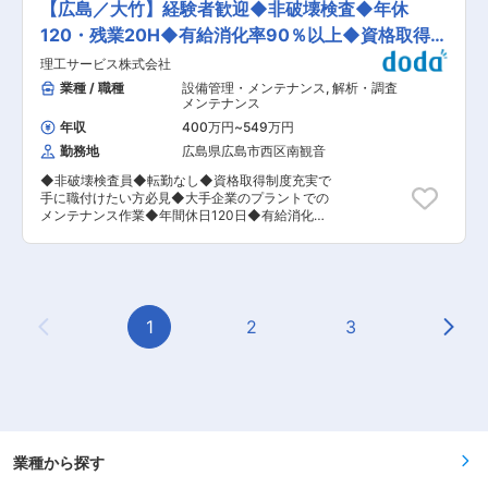
技士につき資格合格一時金あり：500,000円 ＜
【広島／大竹】経験者歓迎◆非破壊検査◆年休
特徴 ◎年休120日で繁忙期以外は土日祝休み！ ◎
案件について＞ ・種類：日常メンテナンス工事、
勤怠管理を徹底、発注側の働き方改革も含め無駄
120・残業20H◆有給消化率90％以上◆資格取得応
定修工事、新設工事、建設工事等 ・施工実績：三
な残業減少を徹底。 ◎20代で責任者経験を積むこ
井化学（株）市原工場、住友化学（株）市原工場
援◆
理工サービス株式会社
ともでき、資格取得はもちろん若いうちからスキ
など ▼企業魅力 ◎東証プライム上場の山九グルー
ルアップ、年収アップが目指せる環境 ＜案件につ
業種 / 職種
設備管理・メンテナンス
,
解析・調査
プの一員のため安定した経営基盤と信頼があり、
いて＞ ・種類：日常メンテナンス工事、定修工
メンテナンス
大手のお客様からの引き合いがございます。
事、新設工事、建設工事等 ・施工実績：三井化学
◎1953年の設立以来、化学プラントを中心に、各
年収
400万円
~
549万円
（株）市原工場、住友化学（株）市原工場など ▼
種プラントのメンテナンス工事を手がけ、高度な
勤務地
広島県広島市西区南観音
一緒に働くメンバー ・施工管理：30名（20代10
信頼性を持つ独自技術を確立しています。 変更の
名、30代5名、40代5名、50代5名、60代5名）
範囲：会社の定める業務
◆非破壊検査員◆転勤なし◆資格取得制度充実で
・若手が多く活躍中で、同世代と切磋琢磨しなが
手に職付けたい方必見◆大手企業のプラントでの
ら成長することができます。 ▼研修体制： ・一
メンテナンス作業◆年間休日120日◆有給消化率
人前になるまで、現場責任者がマンツーマンで指
90％以上◆dodaから多数ご入社実績あり◆ ■業
導致します。出張についてはある程度スキルが身
務内容： 非破壊検査をお任せいたします。 ■使
についてか らで、出張もご自身の都合を考慮
用する機材： X線や超音波、ファイバースコープ
しますので強制ではありません。 ・資格取得の費
など、医療で利用されるレントゲンやエコー、内
用負担はもちろん、各種資格サポートや手当もご
視鏡などで検査するのと同じです。最新機器も取
ざいます。 ▼スキルアップ 会社として社員の育
り入れており、ドローン等も使用します。 ■業務
1
2
3
成に力を入れており、モチベーション向上のため
Previous Page
Next
内容 担当エリア内で、チーム（6〜10名で組織
資格手当がございます。 ◇1級施工管理技士（土
し、そこからペアで作業にあたる）で点検を行い
木・建築・管）：50,000円／月 ◇その他資格：
ます。 ■検査するもの： 建物や橋、道路といっ
3,000円〜10,000円／月 ※1級施工管理技士につ
た生活に欠かせないインフラ。またプラント、工
き資格合格一時金あり：500,000円 ▼企業魅力
場設備、といった超大型の建物、船や飛行機とい
◎東証プライム上場の山九グループの一員のため
った輸送機器まで手掛けます。 一般の人が入れな
安定した経営基盤と信頼があり、大手のお客様か
いところにも行ける楽しさや、超大型のものを触
らの引き合いがございます。 ◎1953年の設立以
る楽しさなどもあります。 ■検査の種類： ・超
業種から探す
来、化学プラントを中心に、各種プラントのメン
音波探傷試験（UT）…特殊な装置を使って、検査
テナンス工事を手がけ、高度な信頼性を持つ独自