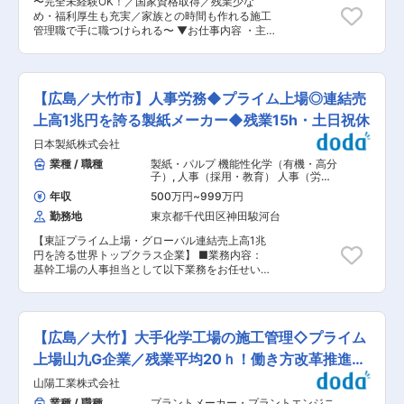
〜完全未経験OK！／国家資格取得／残業少な
業務からお任せいたします。 ・経験豊富な社員が
す。 ・また、ITコンサルティングサービスで、サ
め・福利厚生も充実／家族との時間も作れる施工
多いので、未経験の業務や専門知識などは指導い
ーバーネットワークの運用支援を手がけるほか、
管理職で手に職つけられる〜 ▼お仕事内容 ・主
たします。 ・基本的にOJTとなりますので、ご自
オフィスの配線工事、ITに関する人材派遣、シス
に大手化学プラントのメンテナンス工事、建設工
身で勉強したいお気持ちやスキルアップの意欲が
テムの運用（ウィルス対策等）及び保守業務を行
事の施工管理を行います。 ・施工計画の作成から
ある方を歓迎しております。 ■人員構成： 担当
っております。 変更の範囲：会社の定める業務
施工・工程・安全・品質・コスト管理等ご経験に
部門：10名（ほとんどが中途入社です） ■働き方
応じて役割や案件の規模を選定しお任せいたしま
について： 〇案件 ・実際の業務においては、社
【広島／大竹市】人事労務◆プライム上場◎連結売
す。 ▼ポジションの特徴 ◎年休120日で繁忙期以
内での業務・客先での業務は半々です。 ・受注案
外は土日祝休み！ ◎勤怠管理を徹底、発注側の働
上高1兆円を誇る製紙メーカー◆残業15h・土日祝休
件次第でチーム編成が変わり、基本的に大規模(半
き方改革も含め無駄な残業減少を徹底。 ◎20代で
年以上の納期か4名以上)2つ・小規模2つが並行し
日本製紙株式会社
責任者経験を積むこともでき、資格取得はもちろ
て進んでいます。 ○リモート勤務 業務習得度や
ん若いうちからスキルアップ、年収アップが目指
業種 / 職種
製紙・パルプ 機能性化学（有機・高分
案件状況にもよりますが、業務上問題がない場合
せる環境 ＜案件について＞ ・種類：日常メンテ
子）
,
人事（採用・教育） 人事（労
基本的にリモート（必要時出社）にてご就業いた
ナンス工事、定修工事、新設工事、建設工事等 ・
務・人事制度）
だいている社員もおります。 ○社内オペレーショ
年収
500万円
~
999万円
施工実績：三井化学（株）市原工場、住友化学
ン管理 1人あたりに業務が集中しないように調
勤務地
東京都千代田区神田駿河台
（株）市原工場など ▼一緒に働くメンバー ・施
整・管理しております。 ○有給取得 休みの希望
工管理：30名（20代10名、30代5名、40代5
も出しやすく、有給休暇の取得についても非常に
【東証プライム上場・グローバル連結売上高1兆
名、50代5名、60代5名） ・若手が多く活躍中
とりやすいフラットな風土があります。 ■当社の
円を誇る世界トップクラス企業】 ■業務内容：
で、同世代と切磋琢磨しながら成長することがで
特徴： コンサルティングサービス、システム開発
基幹工場の人事担当として以下業務をお任せいた
きます。 ▼研修体制： ・一人前になるまで、現
を行う当社は、受託業務として、システム及びパ
します。 1）工場の人員採用、研修 2）労働時間
場責任者がマンツーマンで指導致します。出張に
ッケージ開発をメインに行っております。また、
管理、従業員労務対応、出向者管理 3）36協定、
ついてはある程度スキルが身についてからなの
ITコンサルティングサービスで、サーバーネット
労基署届出、労働局対応、各種労務関連調査対応
で、現場に急に配属される、といったことはござ
ワークの運用支援を手がけています。 変更の範
4）労働組合との折衝、地域交流業務 ■キャリア
いません。 ・資格取得の費用負担はもちろん、各
【広島／大竹】大手化学工場の施工管理◇プライム
囲：本文参照
パス： ・将来の経営幹部候補である総合職として
種資格サポートや手当もございます。 ▼スキルア
お迎えします。キャリアの中で転居・転勤を伴う
上場山九G企業／残業平均20ｈ！働き方改革推進
ップ 会社として社員の育成に力を入れており、モ
ジョブローテーションがあります。 ・採用や研修
チベーション向上のため資格手当がございます。
中！
山陽工業株式会社
だけではなく、労務管理、行政対応、労働組合と
◇1級施工管理技士（土木・建築・管）：50,000
の協議など、人事として幅広く経験積むことがで
業種 / 職種
プラントメーカー・プラントエンジニ