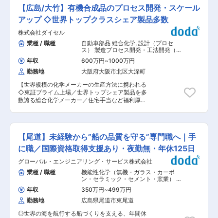
程における装置のメンテナンス及び生産設備の改
と技術を生かし、更に独自の技術まで発展させて
【広島/大竹】有機合成品のプロセス開発・スケール
造・保全業務を担当していただきます。 現状設備
土木資材関連事業、建築資材事業、配管材料事業
の保全業務を担当していただくと共に、将来に向
アップ ◇世界トップクラスシェア製品多数
と業容を拡大し、総合産業資材会社としての地位
けた更新計画の立案・実行に加え最適生産設備の
を築きました。 ◇土木資材分野では、わが国初の
株式会社ダイセル
開発設計を行うことで、生産性改善につながる業
ジオグリッド製品として盛土工法に一大変革をも
務となります。 押出成形機、射出成形機、産業用
業種 / 職種
自動車部品 総合化学
,
設計（プロセ
たらした「テンサー」をはじめ、地盤安定用ジオ
ロボット等、機械及び電気に関わる業務となりま
ス） 製造プロセス開発・工法開発（合
テキスタイル「ポリフェルト」、網状管排水材
すが、一定の知識があれば十分可能な業務です。
成・重合）
「ネトロンパイプ」などが、わが国の土木・道路
年収
600万円
~
1000万円
（建物の改変を伴う業務は含みません） ■安定し
産業の発展に貢献しています。 ◇大竹事業所で
勤務地
大阪府大阪市北区大深町
た就業環境： ◎当社は前田工繊株式会社の100％
は、ガス導管システムのポリエチレン製パイプ・
子会社※です。安定した財務基盤はもちろん、働
継手や給水給湯用のパイプ・継手、消火配管用の
【世界規模の化学メーカーの生産方法に携われる
き方改革にも積極的に取り組んでいます。 ◎また
パイプ・継手を開発・製造し、その耐食性、軽量
◇東証プライム上場／世界トップシェア製品を多
大手企業グループならではの充実した福利厚生も
性、加工、接合性などが高く評価されています。
数誇る総合化学メーカー／住宅手当など福利厚生
特徴の一つです。 ◎グループ全体で、社員が長期
◎】 ■業務内容： 同社は、天然素材を原料とした
的に働き活躍出来る環境創りに努めています。 ■
化学製品や自動車部品などで世界トップシェアを
当社 及び 当社大竹事業所で製造を行っている製
誇る、100年以上続く総合化学メーカーです。大
品について： ◇1964年の設立以来、大手化学メ
竹工場で進めている品質改善や増産案件のラボ実
ーカーで培った材料と技術を生かし、更に独自の
【尾道】未経験から”船の品質を守る”専門職へ｜手
験やベンチ・パイロット実験をベースとした生産
技術まで発展させて土木資材関連事業、建築資材
技術開発検討とその技術を実機プラントに導入す
に職／国際資格取得支援あり・夜勤無・年休125日
事業、配管材料事業と業容を拡大し、総合産業資
るスケールアップ検討をお任せ予定です。具体的
材会社としての地位を築きました。 ◇土木資材分
グローバル・エンジニアリング・サービス株式会社
には有機合成化学や化学工学の知識、現場の設備
野では、わが国初のジオグリッド製品として盛土
の知識を活かした以下のような業務を実施頂きま
業種 / 職種
機能性化学（無機・ガラス・カーボ
工法に一大変革をもたらした「テンサー」をはじ
す。 ＜具体的には…＞ ・有機合成品の製造プロセ
ン・セラミック・セメント・窯業） 機
め、地盤安定用ジオテキスタイル「ポリフェル
スの設計や製造設備の設計 ・有機合成品の実験企
能性化学（有機・高分子）
,
評価・実験
ト」、網状管排水材「ネトロンパイプ」などが、
年収
350万円
~
499万円
（機械） 組立・その他製造職
画や解析 ・有機合成品の製造プロセスの改善や実
わが国の土木・道路産業の発展に貢献していま
勤務地
広島県尾道市東尾道
機製造に向けた工業化検討 ■業務の魅力： ・現
す。 ◇大竹事業所では、ガス導管システムのポリ
業のコストダウンや増産はメリットが金額として
エチレン製パイプ・継手や給水給湯用のパイプ・
◎世界の海を航行する船づくりを支える、年間休
すぐに得られるので達成感がある業務です。新規