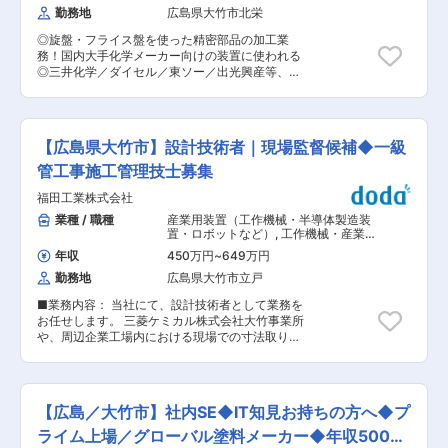
やすい環境です。 子ども同伴勤務制度や半日・時
勤務地
広島県大竹市北栄
ただける環境です。 ■環境 （1）研修体制…外部
間有給に加え、住宅手当（最大3万円/月）、住宅
コンサルが行う研修、ダイセル社員と共にダイセ
取得補助、資格手当、財形・年金制度、出産祝金
◎旋盤・フライス盤を使った精密部品の加工業
ルが企画する研修、自己啓発支援など、様々な教
など福利厚生も充実しています。 ■当社について
務！国内大手化学メーカー向けの装置に使われる
育制度があります。 （2）職場環境…配属先によ
◎年間受注・着工棟数トップクラス！年間引き渡
◎三井化学／ダイセル／東ソー／出光興産等、国
り異なりますが、多くの勤務先でダイセル社員と
し棟数1万棟突破！東証プライム上場・大手ハウ
内有数の大手企業とお取引 ◎年休124日・土日祝
共に働くことになります。一部ではフリーアドレ
スメーカー ◎「日本の家は高すぎる」という想い
休・日勤／残業月10h平均／社宅（単身用・世帯
ス制を導入しているので、荷主と密に連携を取り
から、建材の直取引・施工管理の効率化により高
用）あり ■業務概要 当社は石油化学工場や各種
業務をします。本社系部門では、フレックスタイ
品質・適正価格の家づくりを実現 ◎注文住宅を中
プラント向けの機械装置メンテナンスと製作で高
ム制、オフィスカジュアルを導入しています。 ■
【広島県大竹市】設計技術者｜現場監督候補◆一級
心に、戸建分譲・リフォーム・集合住宅・マンシ
い評価を受けており、本社工場にて旋盤やフライ
年収例 ・35歳 主任クラス 年収709万円 月収42.5
ョン・保険・インテリアなど幅広く事業展開 変更
ス盤を使用した機械加工および製作業務を担当し
管工事施工管理技士募集
万円(配偶者扶養 子供2人) ・40歳 課長クラス 年
の範囲：会社の定める業務
ていただきます。主に国内大手化学メーカーをは
収873万円 月収53.5万円(配偶者扶養 子供2人) ・
福田工業株式会社
じめとした優良企業向けの精密部品や装置の製作
50歳 部長クラス 年収1,103万円 月収62.5万円(配
が中心です。 ■業務詳細 ・機械図面をもとに、
業種 / 職種
産業用装置（工作機械・半導体製造装
偶者扶養 子供2人) ※22歳で新卒入社した際のモデ
旋盤やフライス盤を操作して各種部品の加工を行
置・ロボットなど）
,
工作機械・産業機
ル年収になります。 ■当社の特徴 連結売上4,600
います ・加工素材のセット、寸法確認、仕上げ・
械・ロボット 設計（機械）
億円を超える「ダイセル」100％出資の物流会社
年収
450万円
~
649万円
組立まで一連の業務を担います ・製品の品質や納
です。創業70年を超える、安定企業です。危険物
勤務地
広島県大竹市立戸
期に配慮し、工程管理や現場内での改善提案も行
輸送・危険物保管のノウハウに長けており、危険
います ・必要に応じて現場作業や顧客先への製品
物専用タンクローリーだけで65台以上の保有台数
■業務内容： 当社にて、設計技術者として業務を
納入業務も担当いただく場合があります ・業務に
を誇ります。 人事評価制度は目標管理制度
お任せします。 三菱ケミカル株式会社大竹事業所
は安全管理や日々の機械メンテナンスも含まれま
（MBO）を導入し、上長と目標を設定、達成度を
や、周辺企業工場内における現場での寸法取りな
す ■扱うサービス 当社は石油化学工場用の特殊
確認し、自身の成長を促します。年間休日122
どをして主に設計を行います。 未経験の方も、丁
装置・部品の受託製作を中心に、トータルメンテ
日、有給消化率約7割、育児／介護／私傷病休暇
寧に指導・教育しますので、安心してご応募くだ
ナンス事業も展開。三井化学（株）、（株）ダイ
制度など環境が整っています。 変更の範囲：会社
さい。 ■業務詳細： プラント機器の配管、大型
セル、東ソー（株）、出光興産（株）等、国内有
の定める業務
機械設計など、寸法をとって設計します。 （回転
数の大手企業との取引実績があります。 ■組織構
【広島／大竹市】社内SE◆IT知見お持ちの方へ◆プ
機器・計装機器・安全弁装置等の設備補修など）
成 現場は経験豊富な技術者を中心に構成されてお
変更の範囲：会社の定める業務
ライム上場／グローバル塗料メーカー◆年収500
り、若手から中堅まで幅広いメンバーが活躍。分