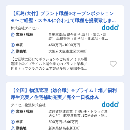
について： ・工事内容：土木工事全般（のり面、
下水道、道路、橋梁、修繕工事など）を幅広くご
担当いただきます。 ・担当エリア：大竹市、岩国
【広島/大竹】プラント職種※オープンポジション
市の案件がほとんどです。まれに広島市の案件が
発生することがございます。 ・移動手段：社用車
※〜ご経歴・スキルに合わせて職種を提案致しま
を利用いたします。状況に応じて直行直帰なども
す〜
株式会社ダイセル
可能です。 ・出張・夜勤等：県外への出張はほと
んどなく、あっても数年に1回程度です。また夜
業種 / 職種
自動車部品 総合化学
,
設計（電気・計
間工事もほとんどなく、発生しても年に数回程度
装） 品質管理（化学品・化成品・化学
です。 ・担当案件：工事規模によって異なります
原料など）
年収
450万円
~
1000万円
が、1件〜数件程度をご担当いただく予定です。
勤務地
大阪府大阪市北区大深町
工期は数時間の案件もあれば1年以上案件もござ
います。 ■組織構成： 土木施工管理は5名（男性
【ご経験に応じてポジションをご紹介／ミドル層
30代〜70代）が所属しております。 ■当社につ
活躍中◎／プライム上場企業でのプラント業務／
いて： 土木工事や建設工事等の総合建設業として
世界トップクラスのシェア製品多数／離職率低／
大竹市を中心に事業を行っています。当社は「安
福利厚生充実】 株式会社ダイセルの中核工場であ
速信廉」を社是とし、社長を筆頭に若手、ベテラ
る大竹工場にてプラント関連業務、品質業務をお
ンが共同して事業に取り組んでいます。
任せ致します。 ■業務内容： 下記業務からいず
れかをお任せ致します。 ・化学プラントの
【全国】物流管理（総合職）※プライム上場／福利
DCS/PLCの設計および計画メンテナンス ・化学
プラントに関わるプラント機械設備の設計、プラ
厚生充実／住宅補助充実／完全土日祝休み
ント建設対応 ・有機合成品の製造プロセスの設計
ダイセル物流株式会社
や製造設備設計 ・品質保証機能として直接顧客と
交渉しながら、顧客からの品質に関わる要望事
業種 / 職種
道路貨物運送業（宅配便・トラック運
項、品質監査要請を実現 ・半導体後工程やディス
送など） 航空運輸業
,
SCM企画・物流
プレイ用途向けに、脂環式エポキシを中心とした
企画・需要予測 倉庫管理・在庫管理
年収
500万円
~
649万円
配合サンプルの調整 ・製造現場の安全・安定操
勤務地
新潟県妙高市新工町
業、品質向上、納期遵守、コスト競争力強化を目