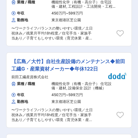
業種 / 職種
機能性化学（有機・高分子） 住宅設
備・建材
,
工程設計・工法開発・工程改
善・IE（樹脂成形） 製造プロセス開
年収
450万円
~
599万円
発・工法開発（加工成型）（樹脂）
勤務地
東京都港区芝公園
〜ワークライフバランスの整いやすい環境／土日
祝休み／残業月平均18h程度／住宅手当・家族手
当あり／子育てもしやすい環境（育児休業・産後
パパ育休制度等）／大手企業グループならではの
充実した福利厚生〜 ■業務内容： ・製品設計 ・
プロセス設計 ・顧客対応 ■業務詳細： ポリエチ
レン製のガス導管システム製品、および給水給湯
【広島／大竹】自社生産設備のメンテナンス◆前田
配管システム製品（いずれもパイプ・継手）にお
ける製品設計、プロセス設計を含めた生産技術開
工繊G・産業資材メーカー◆年休122日
発業務を担当していただきます。 既存製品の品質
前田工繊産資株式会社
改良やコストダウン、顧客サービス（各種データ
解析、講習会指導・施工指導、顧客からの問い合
業種 / 職種
機能性化学（有機・高分子） 住宅設
わせサポート等）等の業務をいただく場合もござ
備・建材
,
設備保全 設計（機械）
います。 お客様や委託先等、各種関係者と接する
年収
450万円
~
599万円
機会も多い職場です。 ■安定した就業環境： ◎当
勤務地
東京都港区芝公園
社は前田工繊株式会社の100％子会社※です。安
定した財務基盤はもちろん、働き方改革にも積極
〜ワークライフバランスの整いやすい環境／土日
的に取り組んでいます。 ◎また大手企業グループ
祝休み／残業月平均18h程度／住宅手当・家族手
ならではの充実した福利厚生も特徴の一つです。
当あり／子育てもしやすい環境（育児休業・産後
◎グループ全体で、社員が長期的に働き活躍出来
パパ育休制度等）／大手企業グループならではの
る環境創りに努めています。 ■当社 及び 当社大
充実した福利厚生〜 ■業務内容： ガス導管シス
竹事業所で製造を行っている製品について：
テム向けのポリエチレン製パイプ・継手の製造工
◇1964年の設立以来、前田工繊グループの材料