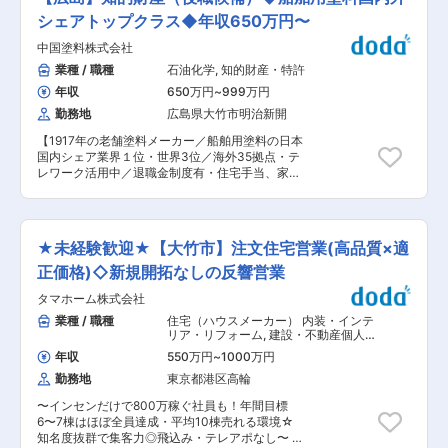
流管理及び物流企画を担当します。 ■業務詳細
も充実。U・Iターン支援もあり、長期的に安定し
・入荷、保管、梱包、出荷、配送にいたるまでの
シェアトップクラス◆年収650万円〜
て就業できます。 ■業務の魅力・成長環境 1mm
プロセス一連の管理・指示 ・所内で働くスタッ
単位の精密設計や短納期・低コスト施工を強みと
中国塗料株式会社
フ、ドライバーの人員管理 ・荷主に対して、物流
し、地元大手企業との長期取引により安定した経
改善・コスト削減のための企画・提案 ・荷主（主
業種 / 職種
石油化学
,
知的財産・特許
営基盤を確立しています。多様な案件に携わるこ
にダイセルグループ）、協力会社との交渉 ※幹部
とで、幅広い建築ノウハウの習得が可能です。入
年収
650万円
~
999万円
候補としての採用になります。 そのため、将来は
社後はレクチャーやOJT、段階的な技術習得支援
物流センターや営業所の部門長として、部門運営
勤務地
広島県大竹市明治新開
を通じて成長を支援。資格取得支援や研修制度も
など裁量を持ちながら働くことが出来ます。 ■入
整っており、経験の浅い方でも安心してスキルア
【1917年の老舗塗料メーカー／船舶用塗料の日本
社後の研修について 第二新卒採用のため、新入社
ップできます。 ■キャリアパス・企業の特徴 施
国内シェア業界１位・世界3位／海外35拠点・テ
員研修として ・ダイセル社員と共にダイセルのモ
工管理技士資格を活かし、将来的には現場所長や
レワーク活用中／退職金制度有・住宅手当、家族
ノづくり研修 ・ダイセル物流内での研修 あわせ
管理職へのキャリアアップも可能です。60年以上
手当有／年間休日125日】 ■業務内容： ・国内／
て約1年受講いただきます。 その他、外部コンサ
続く地域密着企業として、合理化・効率化を追求
海外の出願権利化、研究開発と連携し、明細書作
ルが行う研修、ダイセルが主催する研修など、
した高品質施工と幅広い事業領域を強みに、安定
成、中間処理、権利化までを行う。 ・事業／開発
様々な研修があります。 未経験から物流管理の基
成長を続けています。 変更の範囲：会社の定める
戦略に基づく知財戦略の策定 ・特許調査（IPラン
礎を体系的に学べる環境が整っております！ ■働
★未経験歓迎★【大竹市】注文住宅営業(高品質×適
業務
ドスケープ含む）、パテントクリアランス、交
き方 ※配属先により異なりますが、多くの勤務先
渉、知財係争対応、知財関連契約 ■組織構成：
正価格)◇新規開拓なしの反響営業
ではダイセル社員と共に働くことになります。 本
・部長1人（50代）、40代（1人）、30代（4
社系部門： ・フレックスタイム制 ・オフィスカ
タマホーム株式会社
人）（計6人：男性3人、女性3人） ■採用背景：
ジュアルを導入 ・土日祝休み(年間休日：122日)
知財面から事業を支援、強化するため、組織とし
業種 / 職種
住宅（ハウスメーカー） 内装・インテ
・残業時間も20時間程度 ・借り上げ社宅制度あ
て知財力の更なる向上とリソースの充実を図りた
リア・リフォーム
,
建設・不動産個人営
り（家賃の8割を会社負担） └全国転勤が発生す
いと考えています。 ■就業環境： ・土日祝休み
業 販売・接客・売り場担当
る中でも安心して頂くことができ、ライフワーク
年収
550万円
~
1000万円
年間休日125日とON/OFFメリハリをつけて働く
バランスを保ち働くことが可能です◎ ■年収例 ・
勤務地
東京都港区高輪
ことが出来る環境です。 ・原則出勤となります
35歳 主任クラス 年収709万円 月収42.5万円(配偶
が、在宅勤務、時差出勤制度導入に向けて準備中
者扶養 子供2人) ・40歳 課長クラス 年収873万円
〜インセンだけで800万稼ぐ社員も！年間目標
です。 ・昇給も毎年行われており、給与も着実に
月収53.5万円(配偶者扶養 子供2人) ・50歳 部長ク
6〜7棟はほぼ全員達成・平均10棟売れる環境☆
上げていくことが可能な環境です。 ■当社の魅
ラス 年収1,103万円 月収62.5万円(配偶者扶養 子
知名度抜群で集客力◎飛込み・テレアポなし〜 ■
力： 1917年創業の老舗塗料メーカーであり、船