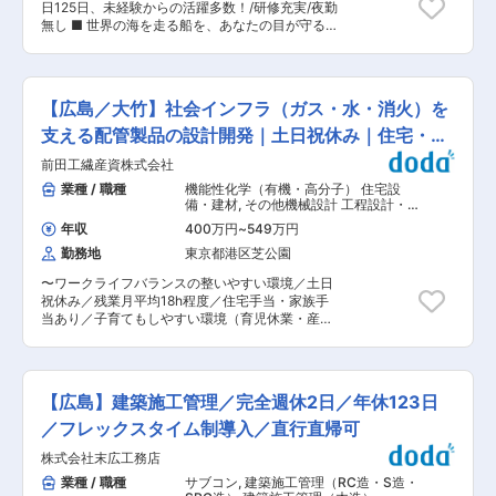
継手、消火配管用のパイプ・継手を開発・製造
日125日、未経験からの活躍多数！/研修充実/夜勤
開発品の工業化は自分のアイディアをプロセスや
し、その耐食性、軽量性、加工、接合性などが高
無し ■ 世界の海を走る船を、あなたの目が守る
設計に盛り込むことができ、やりがいのある業務
く評価されています。 変更の範囲：会社の定める
私たちの仕事は、船舶用塗料が正しく塗られてい
です。 ・実機のプラント、ものづくりまで一貫し
業務
るかを検査すること。塗装作業そのものは行いま
て携わる事が可能です。研究テーマも多く、あら
せん。塗る前と塗った後をチェックする、いわ
ゆる事業に携わる事が可能です。新製法での生産
ば”船を守る最後の砦”です。 あなたが検査した船
確立がミッションです。 ■大竹工場について：
【広島／大竹】社会インフラ（ガス・水・消火）を
は、この先10年、20年と世界中の海を安全に走
・山と海に囲まれた自然豊かな大竹工場は、東京
り続けます。目の前の一隻が、やがて世界へ出て
支える配管製品の設計開発｜土日祝休み｜住宅・家
ドーム約10個分の広さを誇る大規模な工場です。
いく——そのスケールの大きさこそ、この仕事の
主要工場として日々同社の主力製品である有機化
族手当
前田工繊産資株式会社
醍醐味です。 ■業務詳細 ・塗装前検査：サビが
学品やたばこ用フィルターを製造しています。 ■
ないか、ほこりや油が残っていないか、塗料がき
業種 / 職種
機能性化学（有機・高分子） 住宅設
家賃補助制度について： 通勤可能な範囲に住居が
れいに塗れる状態になっているかを確認します ・
備・建材
,
その他機械設計 工程設計・
ない方については、家賃補助のサポートがありま
塗装後検査：塗料の厚みが基準通りか、塗りムラ
工法開発・工程改善・IE（樹脂成形）
す。家賃補助については、家賃の会社負担最大
年収
400万円
~
549万円
やはがれがないかを確認します。 ・関係者対応：
75,000円／月（※適用条件あり）転居費用の初期
勤務地
東京都港区芝公園
造船所の塗装担当者との打ち合わせ、お客様への
費用補助も一部ございます。 ■同社の特徴：
進捗・状況報告 ・作業環境：ブロック単位での検
・酢酸セルロース、キラルカラム・キラル充填剤
〜ワークライフバランスの整いやすい環境／土日
査が中心。完成済み区画の狭所やタラップの昇降
世界1位、自動車エアバック用インフレータ世界2
祝休み／残業月平均18h程度／住宅手当・家族手
を伴う検査もあります。 ■1日の業務イメージ 〜
位とトップクラスのシェアを誇ります。国際的競
当あり／子育てもしやすい環境（育児休業・産後
8:00 現場到着（直行可） 午前：前日塗装ブロッ
争力のある製品によって社会を下支えしていま
パパ育休制度等）／大手企業グループならではの
クの膜厚測定・不具合確認 午後：当日塗装予定ブ
す。 ・同社は社員一人ひとりが技と心を磨き、会
充実した福利厚生〜 派手ではない。けれど、なく
ロックの下地状態最終チェック ※船はプラモデル
社という場を活用して自己実現を叶えて欲しいと
てはならない。 私たちが手がけるのは、ガス・
のようにブロック単位で製作・塗装し、それを接
いう思いがあります。その為、自らのキャリアを
水・消火といった人々の暮らしと安全を支える配
合して一隻の形になります。狭所やタラップ昇降
【広島】建築施工管理／完全週休2日／年休123日
見直したり考える機会を提供しております。キャ
管製品です。 設計だけで終わらず、「どう作る
を伴う検査もありますが、重労働ではなく「移動
リアチャレンジ、ジョブローテーション、自己申
か」「どう使われるか」まで関われる。 そんな地
／フレックスタイム制導入／直行直帰可
の多い仕事」というイメージです。 ■この仕事の
告制度など、同社で多様なキャリアを描く事が可
に足のついた技術者として、長く成長できる環境
魅力 ＜未経験でも大丈夫。半年〜1年で”一人
能です。
株式会社末広工務店
があります。 ■業務概要 ポリエチレン製のガス
前”に＞ 入社後は先輩に同行し、安全指導や膜厚
導管システム製品、および給水給湯配管システム
業種 / 職種
サブコン
,
建築施工管理（RC造・S造・
測定など基本からスタート。これまでも異業種か
製品（パイプ・継手）の製品設計・プロセス設計