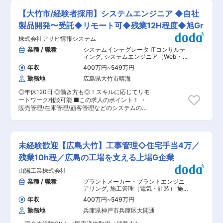
境です。 ・副業可、家賃補助、持株会など福利厚
思いがあります。その為、自らのキャリアを見直
っていただきます。 ・中四国を中心に西エリアの
生も充実しており、従業員の働き方を第一に考え
【大竹市/経験者採用】システムエンジニア ◆自社
したり考える機会を提供しております。例えばキ
お客様へ訪問したり、展示会やセミナーなどのイ
ております。 ■家賃補助制度について： 通勤可
ャリアチャレンジ、ジョブローテーション、自己
ベントに参加いただき、ヒアリング・提案をメイ
製品開発〜受託◆リモート可◆残業12H程度◆旭Gr
能な範囲に住居がない方については、家賃補助の
申告制度など、当社で多様なキャリアを描く事が
ンに行っていただきます。 〇強み ・同社ではSE
サポートがあります。家賃補助については、家賃
可能です。
株式会社アサヒ情報システム
による受託開発も行っておりますので、お客様の
の会社負担最大75,000円／月（※適用条件あり）
ご要望に対して「NO」は基本的にございませ
業種 / 職種
システムインテグレータ ITコンサルテ
転居費用の初期費用補助も一部ございます。 ■同
ん。 ・営業職としてお客様のニーズを引き出し、
ィング
,
システムエンジニア（Web・
社の特徴： ・同社はセルロース化学、有機合成化
いただいたご要望を実現可能な形に調整しながら
オープン系・パッケージ開発） パッケ
学、高分子化学、化学工学をコア技術に化学の枠
年収
400万円
~
549万円
ージ導入・システム導入
同社在籍のSEへパスするなど社内での連携も大切
を超えてさまざまな分野でグローバルに事業を展
勤務地
広島県大竹市晴海
になります。 〇IT系の知識 ・システムやPCなど
開する総合化学メーカーです。酢酸セルロース、
に関する知識は、入社後先輩社員やエンジニアか
キラルカラム・キラル充填剤世界1位、自動車エ
◎年休120日 ◎働き方も◎！スキルに応じてリモ
らレクチャーを受けます。 ・現段階で知らないこ
アバック用インフレータ世界2位とトップクラス
ートワーク相談可能 ■この求人のポイント！ ・
とがあっても業務にチャレンジしていただくこと
のシェアを誇ります。国際的競争力のある製品に
販売管理/在庫管理/顧客管理などのシステムのパ
が可能です。 ■組織構成 営業には4名が在籍して
よって社会を下支えしています。 ・同社は社員一
ッケージを販売しております。 ・ほかにもシステ
おります。（50代1名、40代2名、30代1名） 全
人ひとりが技と心を磨き、会社という場を活用し
ムの開発〜導入支援まで一貫して対応できる会社
員が中途で入社しており、営業未経験からも活躍
て自己実現を叶えて欲しいという思いがありま
のため、商材や企業として安定的な企業です。 ■
されています。 ■やりがい ・業務に取り組む中
す。その為、自らのキャリアを見直したり考える
業務内容： ・お客様へヒアリングを行い、システ
で現在注目されているIT分野の知識が身につくだ
未経験歓迎【広島大竹】工事管理◇住宅手当4万／
機会を提供しております。例えばキャリアチャレ
ムの要件定義〜設計〜プログラミングまでご経験
けでなく、無形商材の提案営業としてお客様への
ンジ、ジョブローテーション、自己申告制度な
に応じて幅広くご担当いただきます。 ・営業が受
残業10h程／広島の工場を支える上場G企業
対応力や提案力といったスキルを身に着けていく
ど、当社で多様なキャリアを描く事が可能です。
注した案件について、開発に向けお客様との打合
ことができます。 ・実際にお客様から「売り上げ
山陽工業株式会社
せのもと要件定義を行います。 ・案件のプロジェ
や生産効率が上がった」という声をいただき感謝
クト規模としては1〜2年単位のものが多く、2〜5
業種 / 職種
プラントメーカー・プラントエンジニ
されるときには一層のやりがいを感じます。 ■同
名程度のチームとしての業務がメインになりま
アリング
,
施工管理（電気・計装） 施
社の特徴 ・グループ企業や化学メーカーの分析業
す。 ・製造管理や販売管理、データ管理系システ
工管理（機械）
務向けのシステムなど特殊なシステムを得意とし
年収
400万円
~
549万円
ムの受託開発が多いですが、自社ソフトの開発な
ております。 ・コンサルティングサービス、シス
勤務地
兵庫県神戸市兵庫区大開通
ども行っております。 ■ご入社後の流れ： ・こ
テム開発を行う当社は、受託業務として、システ
れまでのご経験を判断し、プログラミングなどの
ム及びパッケージ開発をメインに行っておりま