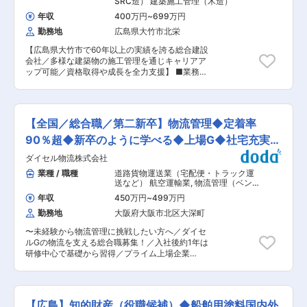
SRC造） 建築施工管理（木造）
らの転職者が多数活躍しており、半年〜1年で独
を中心とした生産技術開発業務をお任せします。
り立ちしています。いきなり一人で任されること
年収
400万円
~
699万円
■業務詳細： ・製品設計（形状・構造の検討、図
はないので安心してください。 ＜“手に職”が、一
勤務地
広島県大竹市北栄
面作成） ・プロセス設計（製造方法・条件の検
生モノの財産になる＞ FROSIO(船舶塗装検査の国
討） ・既存製品の品質改良・コストダウン検討
際資格)や有機溶剤作業主任者など、専門資格の取
【広島県大竹市で60年以上の実績を誇る総合建設
・各種データ解析、技術資料作成 ・顧客対応（技
得を会社が全面サポート。一度身につければ、ど
会社／多様な建築物の施工管理を通じキャリアア
術的な問い合わせ対応など） ※お客様や委託先な
こでも通用する市場価値の高いスキルになりま
ップ可能／資格取得や成長を全力支援】 ■業務概
ど関係者と接する機会が多く、「技術を分かりや
す。未経験からでも、確かな専門職としてキャリ
要・担当領域 当社は広島県大竹市に本社を構え、
すく伝える力」も自然と身につきます。 【この仕
アを築けます。 ■働く ・つなぎ、ヘルメット、
60年以上にわたり地域密着で建築施工を手がけて
事の魅力】 1) 社会インフラを支える“誇れる技術”
安全靴、必要に応じて防塵マスクを着用（会社支
きました。マンション・ビル・商業施設・戸建住
ガス・水・消火という、生活と安全に欠かせない
給） ・同じエリアでの造船所担当は変わります
宅など多様な建築現場における施工管理をご担当
領域。 品質や安全性の改善が、そのまま社会の安
【全国／総合職／第二新卒】物流管理◆定着率
が、転居を伴う転勤は欠員などがない限り、ほと
いただきます。住宅・公共施設・工場・倉庫など
心につながります。 2) 設計だけで終わらないか
んどありません。 ・平日はほぼ定時退社、試用期
幅広い建築物を対象に、設計から施工、アフター
90％超◆新卒のように学べる◆上場G◆社宅充実◆
ら、技術が強くなる 机上の設計ではなく、製造工
間中は残業はありません。 変更の範囲：会社の定
サービスまで一貫対応している点が特徴です。経
程（プロセス）まで含めて考える仕事。 「なぜそ
土日祝休
める業務
ダイセル物流株式会社
験やスキルに応じて最適な現場へ配属し、段階的
の品質になるのか」「どうすれば安定するのか」
に業務習得とキャリア形成が可能です。 ■業務詳
業種 / 職種
道路貨物運送業（宅配便・トラック運
まで踏み込めます。 3) 働く環境 ・土日祝休み、
細 主な業務内容は、施主や関係者との打ち合わ
送など） 航空運輸業
,
物流管理（ベン
残業月平均18h程度 ・住宅手当・家族手当あり ・
せ、要望ヒアリング、建築工事の計画立案、工程
ダー管理・配送管理・受発注管理な
育児休業・産後パパ育休制度等、子育てもしやす
年収
450万円
~
499万円
ど） 倉庫管理・在庫管理
管理や進捗確認、協力会社・職人の手配やマネジ
い環境 ・大手企業グループならではの福利厚生
勤務地
大阪府大阪市北区大深町
メント、資材や工事の発注業務、安全・品質・工
■安定した就業環境： ◎当社は前田工繊株式会社
程・原価管理、完成後のアフターフォローや追加
の100％子会社 安定した財務基盤はもちろん、働
〜未経験から物流管理に挑戦したい方へ／ダイセ
工事対応など、建築現場を円滑に進行させるため
き方改革にも積極的に取り組んでいます。 ◎また
ルGの物流を支える総合職募集！／入社後約1年は
の幅広い管理業務を担います。 ■組織体制・働く
大手企業グループならではの充実した福利厚生も
研修中心で基礎から習得／プライム上場企業
環境 20名規模の組織で、ベテランから若手まで
特徴の一つです。 ◎グループ全体で、社員が長期
100％出資子会社で安定基盤が整っております〜
幅広く在籍。現場ごとにチームを編成し、協力会
的に働き活躍出来る環境創りに努めています。 変
■業務概要 東証プライム上場企業のダイセルグル
社と連携しながら業務を推進しています。完全週
更の範囲：会社の定める業務
ープの物流を支える当社にて、総合職としてご入
休2日制・年間休日120日と働きやすい環境に加
社頂き、物流センターもしくは営業所にて以下物
え、通勤手当・退職金・再雇用制度など福利厚生
【広島】知的財産（役職候補）◆船舶用塗料国内外