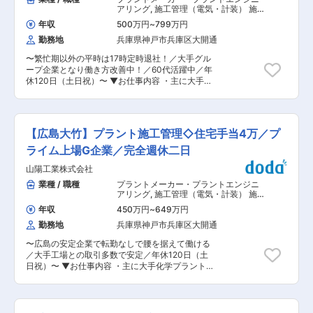
円／月 ◇その他資格：3,000円〜10,000円／月
きます。 ・経営と現場双方に近い立場で組織づく
アリング
,
施工管理（電気・計装） 施
※1級施工管理技士につき資格合格一時金あり：
りに携わりながら、将来的にはグループ全体を支
工管理（機械）
500,000円 ▼企業魅力 ◎東証プライム上場の山
年収
500万円
~
799万円
える人材としてキャリアアップを目指せます。 ■
九グループの一員のため安定した経営基盤と信頼
勤務地
兵庫県神戸市兵庫区大開通
当社について： 洋紙の製造・開発を主力事業とし
があり、大手のお客様からの引き合いがございま
ていますが、成長分野であるパッケージ事業、家
す。 ◎1953年の設立以来、化学プラントを中心
〜繁忙期以外の平時は17時定時退社！／大手グル
庭紙・ヘルスケア事業、ケミカル事業、エネルギ
に、各種プラントのメンテナンス工事を手がけ、
ープ企業となり働き方改善中！／60代活躍中／年
ー事業にも注力しています。木材の可能性を紙以
高度な信頼性を持つ独自技術を確立しています。
休120日（土日祝）〜 ▼お仕事内容 ・主に大手化
外の幅広い分野へ広げるとともに、森林経営も含
変更の範囲：会社の定める業務
学プラントのメンテナンス工事、建設工事の施工
めたバリューチェーン全体を通じて木材を余すこ
管理を行います。 ・施工計画の作成から施工・工
となく活用する「総合バイオマス企業」として、
程・安全・品質・コスト管理等ご経験に応じて役
持続可能な産業の実現を目指しています。 ■事業
割や案件の規模を選定しお任せいたします。 ■働
の安定性・成長性： ・国内トップクラスの製紙メ
【広島大竹】プラント施工管理◇住宅手当4万／プ
き方： ・繁忙期は４か月程、残業50ｈ程がメン
ーカー ・自社で森林資源を保有・活用する独自の
バークラスの平均です。 ・それ以外は基本定時17
ライム上場G企業／完全週休二日
バリューチェーン ・紙事業だけでなく、パッケー
時退社なので平均すると20h以内ですし、土日祝
ジ・家庭紙・ヘルスケア・ケミカル・エネルギー
山陽工業株式会社
休みです。 ■働き方改革推進中！ ・山九のグル
事業へ事業拡大 ・環境対応型企業としてESG・脱
ープ企業となってから、元々無駄な残業はしない
業種 / 職種
プラントメーカー・プラントエンジニ
炭素経営を推進 ・将来的には売上高1.3兆円規模
社風だったところに、勤怠管理を徹底の施策と、
アリング
,
施工管理（電気・計装） 施
を目指す成長戦略を掲げる 変更の範囲：会社の定
発注側からも残業を少なく、工期を延長したりす
工管理（機械）
める業務
年収
450万円
~
649万円
ることで残業が抑制されております。 ■一緒に働
勤務地
兵庫県神戸市兵庫区大開通
くメンバー ・施工管理：30名（20代10名、30代
5名、40代5名、50代5名、60代5名） ・若手が
〜広島の安定企業で転勤なしで腰を据えて働ける
多く活躍中で、同世代と切磋琢磨しながら成長す
／大手工場との取引多数で安定／年休120日（土
ることができます。 ▼スキルアップ 会社として
日祝）〜 ▼お仕事内容 ・主に大手化学プラント
社員の育成に力を入れており、モチベーション向
のメンテナンス工事、建設工事の施工管理を行い
上のため資格手当がございます。 ◇1級施工管理
ます。 ・施工計画の作成から施工・工程・安全・
技士（土木・建築・管）：50,000円／月 ◇その
品質・コスト管理等ご経験に応じて役割や案件の
他資格：3,000円〜10,000円／月 ※1級施工管理
規模を選定しお任せいたします。 ▼ポジションの