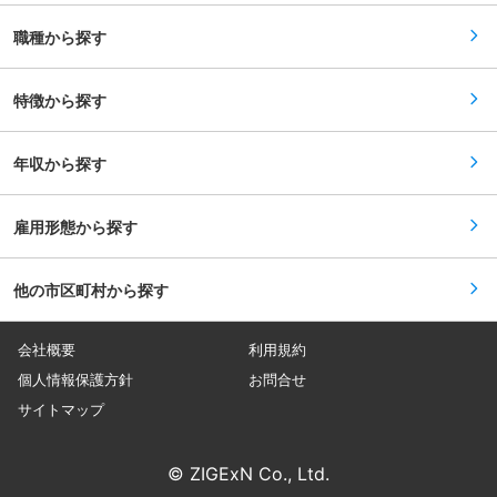
したい対象物に超音波を当て、画面を見ながら反
技術を確立しています。 変更の範囲：会社の定め
応の変化を確認します。 ・浸透探傷試験（PT）
る業務
職種から探す
…対象物にある傷に液体をたらし、染みこみ具合
で傷の大きさを測定します。 ほか、目視検査・打
音検査など… ■資格取得について： 専門資格が必
要な仕事もあります。入社後は、資格取得や専門
特徴から探す
知識を身に着け手に職をつけて働くことができま
す。資格取得に向けての講座やテキスト貸出、合
格時の受検費用支給などで資格取得を応援します
年収から探す
♪ ■出張について： 1回にあたり2週間〜2カ月程
度の担当エリア外への出張機会があり、1日あた
り3,000円(休日も支給あり)の出張手当が支給さ
れます。休日には観光に行く社員もいます♪※エリ
雇用形態から探す
ア外出張頻度は年2回程度、年半分以上は担当エ
リアでの勤務です。 ■働き方について： プライ
ベート充実できる環境です♪2025年4月より年間
他の市区町村から探す
休日は113日から120日に変更しました。また、
弊社有給消化率は90％程度で、有給を次年度に繰
り越す方はあまりいません。 変更の範囲：会社の
定める業務
会社概要
利用規約
個人情報保護方針
お問合せ
サイトマップ
© ZIGExN Co., Ltd.