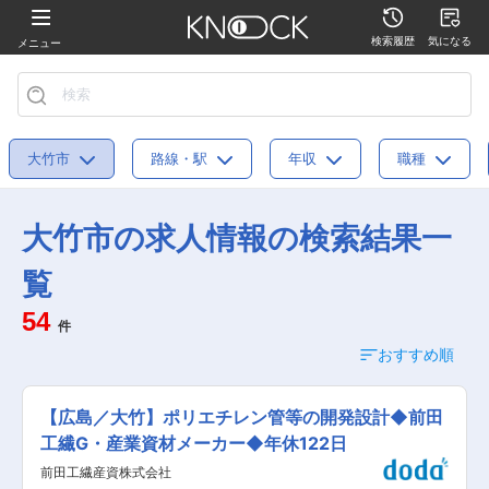
検索履歴
気になる
メニュー
大竹市
路線・駅
年収
職種
大竹市の求人情報の検索結果一
覧
54
件
おすすめ順
【広島／大竹】ポリエチレン管等の開発設計◆前田
工繊G・産業資材メーカー◆年休122日
前田工繊産資株式会社