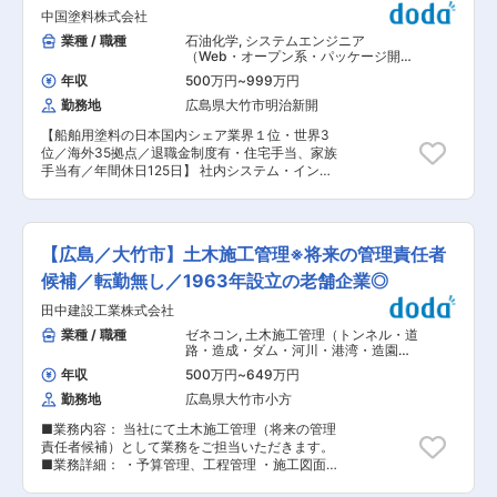
からないことは先輩社員が丁寧に指導します。 ■
万〜
中国塗料株式会社
業務の魅力 大手企業の生産を支えるやりがいと、
業種 / 職種
石油化学
,
システムエンジニア
確かな技術を身につけられる環境です。新しい加
（Web・オープン系・パッケージ開
工技術や設備に携わる機会もあります。 ■教育体
発） システム開発・運用（アプリ担
制 新入社員向けに本社技術研修センターで2週間
年収
500万円
~
999万円
当）
以上の研修カリキュラムを用意し、未経験者も着
勤務地
広島県大竹市明治新開
実にスキルアップできる体制です。 ■就業環境
年間休日124日・土日祝休み、マイカー通勤可、
【船舶用塗料の日本国内シェア業界１位・世界3
育児や介護休業も取得実績あり。社宅利用可能
位／海外35拠点／退職金制度有・住宅手当、家族
で、UIJターンも歓迎します。 ■想定されるキャ
手当有／年間休日125日】 社内システム・インフ
リアパス 業務経験を積み、将来的には現場責任者
ラの保守・運用、社内のハード／ソフトウェアの
や顧客対応担当、専門技術者など多様なキャリア
管理等基本的な社内システムの運用をお任せいた
アップが可能です。 ■企業の特徴/魅力 「技術の
します。ほぼ内製はしておらず、上流工程および
サカネ」として高い評価を受け、永年勤続者表彰
日常の運用保守がメインになります。 ■業務詳
【広島／大竹市】土木施工管理※将来の管理責任者
など福利厚生も充実しています。安定した取引先
細：インフラシステム担当チーム ・
と研修体制で、長期的なキャリア形成が可能な企
Microsoft365の設定、運用・保守 ・AIエージェ
候補／転勤無し／1963年設立の老舗企業◎
業です。 変更の範囲：無
ントの導入 ・サーバー、NW構築、運用・保守 ・
田中建設工業株式会社
情報セキュリティ領域における導入、運用・保守
・情報機器端末のセットアップ、保守・運用 ・ド
業種 / 職種
ゼネコン
,
土木施工管理（トンネル・道
メインやソフトウェアライセンスなどの資産管理
路・造成・ダム・河川・港湾・造園な
変更の範囲：会社の定める業務
ど） 土木施工管理（上下水道）
年収
500万円
~
649万円
勤務地
広島県大竹市小方
■業務内容： 当社にて土木施工管理（将来の管理
責任者候補）として業務をご担当いただきます。
■業務詳細： ・予算管理、工程管理 ・施工図面
作成 ・安全管理、協力業者との折衝ほか ■案件