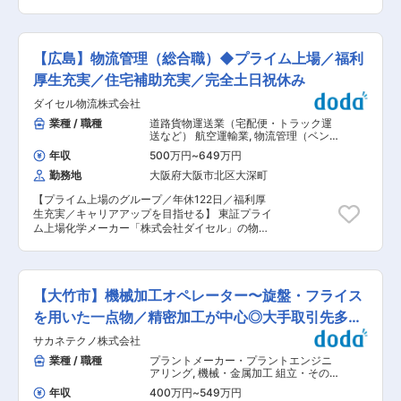
供2人) ※22歳で新卒入社した際のモデル年収にな
業務概要 モデルハウスへ来場したお客様へ、理想
舶用塗料の日本国内シェア業界１位となっていま
ります。 変更の範囲：会社の定める業務
の住まいをご提案します。 広告・CMによる高い
す。船舶業界は国内は縮小傾向ではあるものの、
認知度があり、問合せ・来店が多い為、飛込みや
船自体がなくなることはなく、世界中で3位のシ
テレアポはありません。 ■業務詳細 ・ヒアリン
ェアを取っている企業であり、世界35か所に拠点
【広島】物流管理（総合職）◆プライム上場／福利
グ・プラン作成 予算や家族構成、理想の暮らしを
をもち、中国・韓国をはじめヨーロッパ圏でも安
伺い、専用ソフトで間取り・外観・内観のイメー
厚生充実／住宅補助充実／完全土日祝休み
定して受注しています 変更の範囲：会社の定める
ジを作成します。 ・提案 モニターを使い住宅設
業務
ダイセル物流株式会社
備や間取りイメージを分かりやすくご説明しま
す。 ・その他業務 現地・役所調査、住宅ローン
業種 / 職種
道路貨物運送業（宅配便・トラック運
の相談、契約手続き、着工〜引渡しまでのフォロ
送など） 航空運輸業
,
物流管理（ベン
ーを担当します。 ■商材の強み 業界平均の約半
ダー管理・配送管理・受発注管理な
年収
500万円
~
649万円
ど） 倉庫管理・在庫管理
額で提供できる“高品質×適正価格”が強みで、一
勤務地
大阪府大阪市北区大深町
般的に4〜6ヶ月かかる工期も約75日で完成しま
す。短工期により、賃貸の延長や仮住まいの費用
【プライム上場のグループ／年休122日／福利厚
負担を抑えられる点も評価されています。 ■教育
生充実／キャリアアップを目指せる】 東証プライ
体制 上司・先輩に相談しやすい風土で、OJTを中
ム上場化学メーカー「株式会社ダイセル」の物流
心に、1か月でデビューできる育成体制が整って
部門を担う当社の物流センターもしくは営業所に
います。 プラン作成はシステム化されており、未
て物流管理及び物流企画を担当いただきます。
経験でもスムーズに提案可能です。 ■給与・キャ
【変更の範囲：会社の定める業務】 （1）入荷、
リアパス 営業の平均年収は932万、歩合だけで年
保管、梱包、出荷、配送にいたるまでのプロセス
800万以上稼ぐ社員もいます。 年間目標は6〜7棟
【大竹市】機械加工オペレーター〜旋盤・フライス
一連の管理・指示 （2）所内で働くスタッフ、ド
で、ほぼ全員達成しており、平均契約数は約10棟
ライバーの人員管理 （3）荷主に対して、物流改
を用いた一点物／精密加工が中心◎大手取引先多数
と成果を上げやすい環境です。 契約・着工・上
善・コスト削減のための提案・構築 （4）荷主
棟・引渡しごとにインセンティブが翌月支給さ
で安定
サカネテクノ株式会社
（主にダイセルグループ）、協力会社との交渉 ※
れ、案件が進むほど収入も積み上がる仕組みで
将来は、物流センターや営業所の部門長として部
業種 / 職種
プラントメーカー・プラントエンジニ
す。 入社3年で主任、4年で係長、9年で支店長に
門運営を行っていただきます。 ■充実の住宅補助
アリング
,
機械・金属加工 組立・その
昇進するなど、スピード昇進も可能です。 ■働き
・借り上げ社宅に8割企業様負担で住むことが可
他製造職
方・福利厚生 残業月20〜30h、年休120日と働き
年収
400万円
~
549万円
能です。 ・全国転勤が発生する中でも安心してい