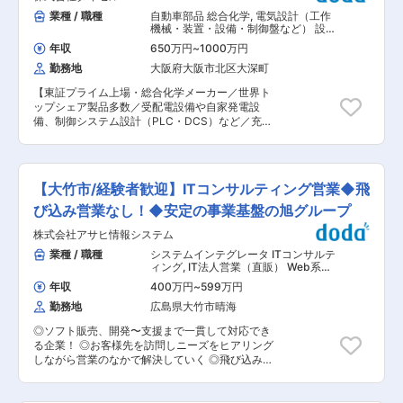
50歳 部長クラス 年収1,103万円 月収62.5万円(配
プラント機械設備の老朽化更新の計画、実行 ・既
業種 / 職種
自動車部品 総合化学
,
電気設計（工作
偶者扶養 子供2人) ※22歳で新卒入社した際のモデ
存プラントの改造、更新、撤去 ・機器、配管設備
機械・装置・設備・制御盤など） 設計
ル年収になります。 ■当社の特徴 連結売上4,600
の性能、仕様、構造設計や選定 ・工事依頼仕様
（電気・計装）
億円を超える「ダイセル」100％出資の物流会社
年収
650万円
~
1000万円
書、製作依頼仕様書、施工要領書の作成 ・見積書
です。創業70年を超える、安定企業です。危険物
勤務地
大阪府大阪市北区大深町
の内容評価、金額査定 ・工事計画立案と実行（工
輸送・危険物保管のノウハウに長けており、危険
事の安全、品質、コスト、工程管理） ・工事の施
物専用タンクローリーだけで65台以上の保有台数
【東証プライム上場・総合化学メーカー／世界ト
工管理、検収、試運転 ■組織構成： 経験者採用
を誇ります。 人事評価制度は目標管理制度
ップシェア製品多数／受配電設備や自家発電設
メンバーも活躍しており、中途入社でも勤務しや
（MBO）を導入し、上長と目標を設定、達成度を
備、制御システム設計（PLC・DCS）など／充実
すい雰囲気の職場です。工場の生産を支えるやり
確認し、自身の成長を促します。年間休日122
した福利厚生】 ■職務内容： 同社は、天然素材
がいのある仕事です。 ■働き方/福利厚生： ・年
日、有給消化率約7割、育児／介護／私傷病休暇
を原料とした化学製品や自動車部品などで世界ト
間休日123日、有休取得率65％とメリハリを付け
制度など環境が整っています。 変更の範囲：会社
ップシェアを誇る、100年以上続く総合化学メー
ながら働くことができる環境です。 ・副業可、家
の定める業務
カーです。大竹工場にて、自社化学プラントに関
賃補助、持株会など福利厚生も充実しており、従
【大竹市/経験者歓迎】ITコンサルティング営業◆飛
わる電気・計装設備のエンジニアリング及びその
業員の働き方を第一に考えております。 ■家賃補
保守運用、制御システムのエンジニアリング、保
び込み営業なし！◆安定の事業基盤の旭グループ
助制度について： 通勤可能な範囲に住居がない方
守管理をお任せします。 ＜具体的には…＞ ・受配
については、家賃補助のサポートがあります。家
株式会社アサヒ情報システム
電設備設計、自家発電設備設計 ・電気計装工事設
賃補助については、家賃の会社負担最大75,000
計/管理/検収、試運転 ・制御システム（ＤＣＳ、
業種 / 職種
システムインテグレータ ITコンサルテ
円／月（※適用条件あり）転居費用の初期費用補
ＰＬＣ）設計 ・プロセス制御ロジック/インター
ィング
,
IT法人営業（直販） Web系ソ
助も一部ございます。 ■同社の特徴： ・同社は
ロック設計 ・自動化設計、操作監視機能設計、機
リューション営業
セルロース化学、有機合成化学、高分子化学、化
年収
400万円
~
599万円
能検査 ・工事に関する仕様書の作成、見積依頼書
学工学をコア技術に化学の枠を超えてさまざまな
勤務地
広島県大竹市晴海
の作成、見積書の内容評価、金額査定業務 ・工事
分野でグローバルに事業を展開する総合化学メー
に関する安全、品質、納期、コストの管理業務 ■
カーです。酢酸セルロース、キラルカラム・キラ
◎ソフト販売、開発〜支援まで一貫して対応でき
組織構成： 経験者採用メンバーも活躍しており、
ル充填剤世界1位、自動車エアバック用インフレ
る企業！ ◎お客様先を訪問しニーズをヒアリング
中途入社でも勤務しやすい雰囲気の職場です。工
ータ世界2位とトップクラスのシェアを誇りま
しながら営業のなかで解決していく ◎飛び込み営
場の生産を支えるやりがいのある仕事です。 ■働
す。国際的競争力のある製品によって社会を下支
業なし！既存顧客のもとへルート営業として行っ
き方/福利厚生： ・年間休日123日、有休取得率
えしています。 ・同社は社員一人ひとりが会社と
てもらいます！ ■業務内容： 〇基本の仕事 ・
65％とメリハリを付けながら働くことができる環
いう場を活用して自己実現を叶えて欲しいという
PC、ITシステムに関するお客様への提案営業を行