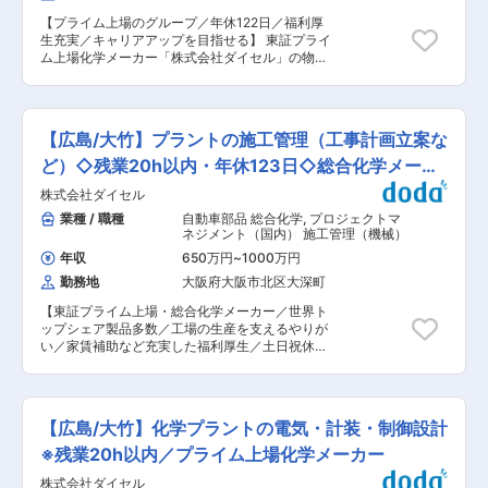
的とした技術的改善の推進 ■働き方/福利厚生：
【プライム上場のグループ／年休122日／福利厚
・年間休日123日、有休取得率65％とメリハリを
生充実／キャリアアップを目指せる】 東証プライ
付けながら働くことができる環境です。 ・副業
ム上場化学メーカー「株式会社ダイセル」の物流
可、福利厚生も充実しており、従業員の働き方を
部門を担う当社の物流センターもしくは営業所に
第一に考えております。 ■住宅補助制度について
て物流管理及び物流企画を担当いただきます。
通勤可能な範囲に住居がない方については、住宅
【変更の範囲：会社の定める業務】 （1）入荷、
補助のサポートがあります。住宅補助について
保管、梱包、出荷、配送にいたるまでのプロセス
は、家賃の会社負担最大75,000円／月（※適用条
【広島/大竹】プラントの施工管理（工事計画立案な
一連の管理・指示 （2）所内で働くスタッフ、ド
件あり）転居費用の初期費用補助も一部ございま
ライバーの人員管理 （3）荷主に対して、物流改
ど）◇残業20h以内・年休123日◇総合化学メーカ
す。 ■特徴： ・同社はセルロース製品、有機合
善・コスト削減のための提案・構築 （4）荷主
成品、合成樹脂、火工品等様々な素材を供給して
ー
株式会社ダイセル
（主にダイセルグループ）、協力会社との交渉 ※
いる総合化学メーカーです。ペットボトル、食品
将来は、物流センターや営業所の部門長として部
業種 / 職種
自動車部品 総合化学
,
プロジェクトマ
トレー、医薬品、電子機器（スマートフォン）、
門運営を行っていただきます。 ■充実の住宅補助
ネジメント（国内） 施工管理（機械）
自動車部品など、身の回りのあらゆるものに同社
・借り上げ社宅に8割企業様負担で住むことが可
の製品が活用されています。また酢酸セルロー
年収
650万円
~
1000万円
能です。 ・全国転勤が発生する中でも安心してい
ス、キラルカラム・キラル充填剤世界1位、自動
勤務地
大阪府大阪市北区大深町
ただける環境です。 ■環境 （1）研修体制…外部
車エアバック用インフレータ世界2位とトップク
コンサルが行う研修、ダイセル社員と共にダイセ
ラスのシェアを誇ります。 ・ダイセル式生産方
【東証プライム上場・総合化学メーカー／世界ト
ルが企画する研修、自己啓発支援など、様々な教
式：経済省が名づける画期的生産方式 数々の大
ップシェア製品多数／工場の生産を支えるやりが
育制度があります。 （2）職場環境…配属先によ
手企業も弊社の生産方式を活用しております。 複
い／家賃補助など充実した福利厚生／土日祝休】
り異なりますが、多くの勤務先でダイセル社員と
数工場の全体最適化を実現する「バーチャルファ
■職務内容： 同社は、天然素材を原料とした化学
共に働くことになります。一部ではフリーアドレ
クトリー」の仕組みを実現 膨大な業務のプラン
製品や自動車部品などで世界トップシェアを誇
ス制を導入しているので、荷主と密に連携を取り
ト業務の中で、「基盤整備・標準化・システム
る、100年以上続く総合化学メーカーです。大竹
業務をします。本社系部門では、フレックスタイ
化」によりムダの徹底排除、オペレータの作業負
工場にて、化学プラントの機器、配管設備のエン
ム制、オフィスカジュアルを導入しています。 ■
【広島/大竹】化学プラントの電気・計装・制御設計
担を1/10、生産性を３倍に実現
ジニアリング及び保守業務（静機：塔、槽、熱交
年収例 ・35歳 主任クラス 年収709万円 月収42.5
換器他 動機：ポンプ、圧縮機他 その他：配
※残業20h以内／プライム上場化学メーカー
万円(配偶者扶養 子供2人) ・40歳 課長クラス 年
管、架台等）をお任せします。 ＜具体的には…＞
収873万円 月収53.5万円(配偶者扶養 子供2人) ・
株式会社ダイセル
・プラント機械設備の設計、プラント建設対応 ・