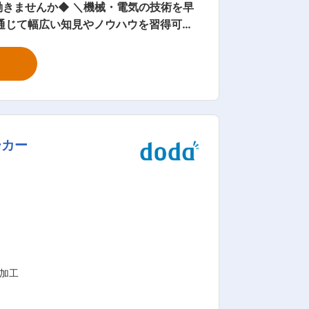
きませんか◆ ＼機械・電気の技術を早
通じて幅広い知見やノウハウを習得可能
整えています。 ■業務内容： コンクリ
 この仕事は弊社の納めた設備がトラブ
くはお客様へ部品・設備の交 換等のご
です。時には汚れる環境での仕事もあり
考課は複数人で公平に実施し、昇給や賞
は先輩社員に付いて、仕事のやり方を教
ーカー
身につけば、お客様の要望に応じて自ら
業界では国内最大手であり、競合も少ない
会社の定める業
属加工