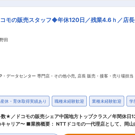
ップ企業です。売上げシェアは70％を誇り、国内だけでなく、
料へ転換する設備を開発し、全国各地から注目されており、今後
コモの販売スタッフ◆年休120日／残業4.6ｈ／店
を理由に『若者応援宣言企業』に認定されております。また、
体系となっています。そのため、会社全体で離職率2~3％と非常に
野田
SP・データセンター 専門店・その他小売
,
店長 販売・接客・売り場担当
産休・育休取得実績あり
職種未経験歓迎
業種未経験歓迎
学
数★／ドコモの販売シェア中国地方トップクラス／年間休日1
7店舗のドコモショップを運営して
ています！ ■業務内容： ・スマートフォンの各種案内 ・機種