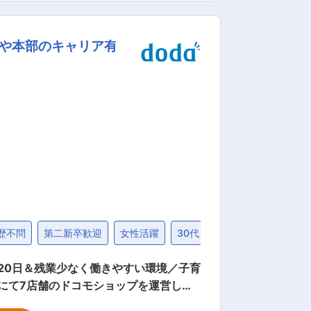
海外への販売も積極的に行っておりま
更なる事業成長が見込めます。 ◎厚生
長や本部のキャリア有
有給は取得しやすく、年間平均12日。
働きやすい環境です。 変更の範
歴不問
第二新卒歓迎
女性活躍
30代
20日＆残業少なく働きやすい環境／子育
変更やプラン変更 ・デジタルコンテン