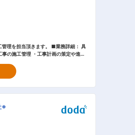
きます。 ■業務詳細： 具
 前向きに取り
と、外部講習への参加機会の提供など、
描き、各人が毎日何をなすべきかを考え、
社※
的に行い、技術面での成長のみならず、