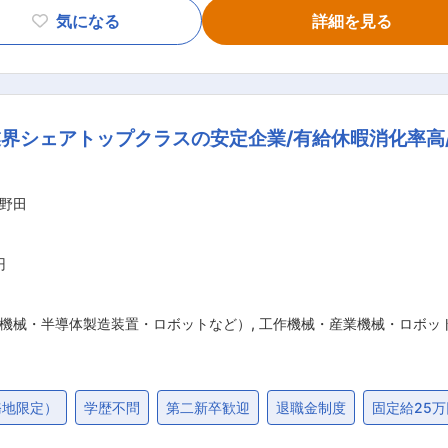
いてドコモが用意している資料や
気になる
詳細を見る
知識を学び、配属後は現場でのOJTがスタートします。配属後
フが付いてマンツーマンで指導するため、安心してスタートする
覚えていきます。 ■組織構成： 配属先は20〜30代のメンバーが活躍して
ンバーも多く、入社3〜4年の店長昇格が無理なく目指せる環
界シェアトップクラスの安定企業/有給休暇消化率高
 ■1日の流れ： 8：30出社し、身だしなみを整えて全員で店内の
。接客や空き時間にディスプレイの変更、顧客への商品入荷連絡等
、明日の準備などを行い、退社します。 ※コロナ禍以降、来
野田
長、23歳、月収25万円、入社5年） その後本部やエリア統括
げチームなど本部への異動実績も数多くあります。また、より
円
の統括や事業部責任者を目指すことも可能です。 変更の範囲：会社の定める業務
機械・半導体製造装置・ロボットなど）
,
工作機械・産業機械・ロボッ
務地限定）
学歴不問
第二新卒歓迎
退職金制度
固定給25