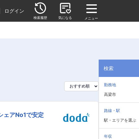
|
ログイン
検索履歴
気になる
メニュー
検索
勤務地
高梁市
路線・駅
ェアNo1で安定
駅・エリアを選ぶ
年収