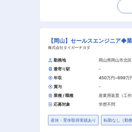
ツのご提案 ・操作案内 ・電話応対、事務処理など ■入社後の流れ 入社後は、モバイルの基礎商品知識につ
教材を利用して覚えていきます。 基礎
をお任せします。 指導専任のスタッ
の隣で、少し慣れてきたら先輩社員のフォローを受けつつ、接客を
います。20代で店長として活躍するメ
【岡山】セールスエンジニア◆業
フ、保育士など様々な経歴の方が未経験でご入社され、活躍されています。
清掃を開始。 9：00店舗をオープン
株式会社タイガーチヨダ
空いたスタッフから閉店業務、実績報告
勤務地
岡山県岡山市北区
な残業は基本的にはございません。 ■キャリアパス： まずは副店長、店長を目指すことが可能です。※年収例：478万円（店長、26歳、月収
最寄り駅
-
34万円、入社6年）、350万円（副店
企画職、法人営業職、新規事業立ち上
年収
450万円
~
699万
賞与
-
業種 / 職種
産業用装置（工作
応募対象
学歴不問
産休・育休取得実績あり
転勤なし（勤