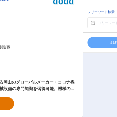
フリーワード検索
43
製造職
る岡山のグローバルメーカー・コロナ禍
機械設備の専門知識を習得可能。機械の組
置・搬送装置（コンベアー・ハンドリン
ダーメイド製品を製作しているため、案