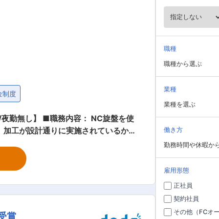
職種
職種から選ぶ
業種
金制度
業種を選ぶ
： NC旋盤を使
、加工が設計通りに実施されているかの
働き方
ラミングを実施頂き、加工機械がプログ
勤務時間や休暇か
じながら働くことができます。アットホ
雇用形態
出張無し
正社員
契約社員
その他（FCオ
受賞