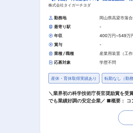
株式会社タイガーチヨダ
勤務地
岡山県高梁市落合
最寄り駅
-
年収
400万円
~
549万
賞与
-
業種 / 職種
産業用装置（工作
応募対象
学歴不問
産休・育休取得実績あり
転勤なし（勤
＼業界初の科学技術庁長官奨励賞を受
でも業績好調の安定企業／ ■概要： 
立に関連するその他一連の業務。 自
グ装置）・ミキサーなどの組み立てを
件ごとに製品が異なります。 ■入社後について： 入社後、基本的にはマンツーマンでの指導となります。わからない事があればいつでも聞け
る環境が整っておりますので、未経験の方でも安心してご入社ください。 