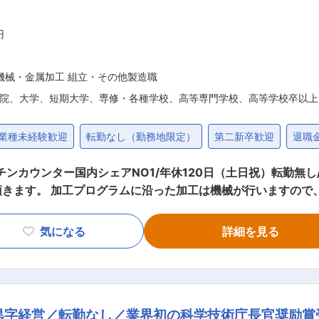
円
機械・金属加工 組立・その他製造職
院、大学、短期大学、専修・各種学校、高等専門学校、高等学校卒以上
業種未経験歓迎
転勤なし（勤務地限定）
第二新卒歓迎
退職
ター国内シェアNO1/年休120日（土日祝）転勤無し/夜勤無し】 ■職務内容
頂きます。 加工プログラムに沿った加工は機械が行いますので
ます。また加工プログラムに加工指示などの打ち込みやプログ
したキッチンカウンターのシェアが
気になる
詳細を見る
のグループ会社であり、業界のパイオニアとしてやりがいを感
協力しながら、成果を出すことができる点が魅力です。 ＼働き方も充実／ ＊転勤
黒字経営／転勤なし／業界初の科学技術庁長官奨励賞
き、将来的には現場責任者として活躍することを期待しています 変更の範囲：会社の定める業務