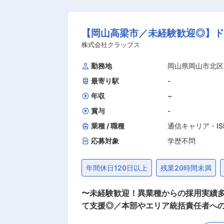
最大手であり、競合も少ないニッチト
す。また、使用済み紙おむつを補助燃
【岡山高梁市／未経験歓迎◎】ド
労働省から労務管理が徹底されている事
人事考課により頑張った人が報われる給与
株式会社クラップス
囲：会社の定める業務
勤務地
岡山県岡山市北区
最寄り駅
-
年収
~
賞与
-
業種 / 職種
通信キャリア・I
応募対象
学歴不問
年間休日120日以上
残業20時間未満
〜未経験歓迎！異業種からの採用実績多
て支援◎／本部やエリア統括責任者へのキャリア〜 ■業務概要： NTTドコモの一代理店として、岡山にて
いる同社にて、販売スタッフの募集をし