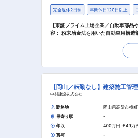
完全週休2日制
年間休日120日以上
【東証プライム上場企業／自動車部品や
容： 粉末冶金法を用いた自動車用構造
術開発、改善をお任せします。 〇具体
工設備、ツールレイアウトなどを提案
ども対応いただきます。仕入先加工の
も対応いただきます。 ■配属先（住友電工焼結合金株式会社）について 入社後は住友電工焼結合金株式会社（焼結部品の専門メーカー／勤務
地：岡山県）に住友電気工業より在籍出向となります。
有給休暇などがあるため、年間平均有休
【岡山／転勤なし】建築施工管理
とができます。 ・カフェテリアプラン
育児休業取得率97%、子育てしながら働く
中村建設株式会社
徴、魅力： ・福利厚生、待遇（平均年
勤務地
岡山県高梁市横町
ルメーカーで世界を相手に長期間安心
最寄り駅
-
家に大きな影響を及ぼしていている「M
識し、その育成に積極投資を行ってき
年収
400万円
~
549万
バル」。売上の60％以上を海外が締め
賞与
-