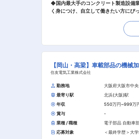
◆国内最大手のコンクリート製造設備
く身につけ、自立して働きたい方にぴっ
です。 ・夜間対応は基本的になく、有
ート製品製造設備、環境・リサイクル
ル等で止まることがないように目利き
案内も担っていただきます。 主にお
ますが、その分出張の手当てがしっか
与に反映されますので、しっかり稼ぎ
【岡山・高梁】車載部品の機械加
わりながらスキルを身に付け、プロフ
計画を立て、一人で出張が可能となりま
住友電気工業株式会社
ニッチトップ企業です。売上げシェアは70％を
勤務地
大阪府大阪市中央
務
最寄り駅
北浜(大阪)駅
年収
550万円
~
999万
賞与
-
業種 / 職種
電子部品 自動車
応募対象
＜最終学歴＞大学