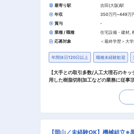
最寄り駅
吉田(大阪)駅
年収
350万円
~
449万
賞与
-
業種 / 職種
住宅設備・建材
,
応募対象
＜最終学歴＞大学
年間休日120日以上
職種未経験歓迎
【大手との取引多数/人工大理石のキッチンカウン
用した樹脂切削加工などの業務に従事
確認業務や切削、加工業務に従事頂き
ラム通りに作業を実施できるように対応頂きます。 ■当社の魅力、やりがい： 当社は、人工大理石を使用
業界トップクラスの吉本産業株式会社
ームな雰囲気で日々業務に励んでおり、会社全体で
＊夜勤無し ＊年休120日（土日祝） ■組織について： 今回の募集対象部署は、3つの工場があるうちの「第一工場」となり、現在13名が所属
しています。 ■入社後： OJTによって実務スキルを身に着けていただきます。 ■キャリアパス： 働きながらスキルアップを図ることがで
【岡山／未経験OK】機械組立※