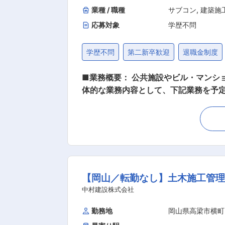
す。 変更の範囲：会社の定める業務
業種 / 職種
サブコン
,
建築施
応募対象
学歴不問
学歴不問
第二新卒歓迎
退職金制度
■業務概要： 公共施設やビル・マンション
体的な業務内容として、下記業務を予定しています。 ・高梁市や岡山県、周辺近県を対象とした建築工
管理、安全、品質、原価管理 ・各種申請、報告業務 ・アフターメ
を考慮しながら、当面の業務内容を決定していきます。 ■募集背景：毎年、着実な売上成長を遂げ
県内はもとより、兵庫県、山陰、四国、広島など広範囲になってきました
です。真面目でコツコツと仕事に取り組むことが
組む方のバックアップ制度ももちろん
技術者としての成長のみならず、社員一
【岡山／転勤なし】土木施工管理
行動するように後押ししています。 歴史ある企業ですが、近年では社内プロジェクト会議を設立して社内改革の実施や、コンプライアンス研
修、ISOコンサルタント・安全衛生コ
中村建設株式会社
勤務地
岡山県高梁市横町