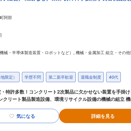
町阿部
円
機械・半導体製造装置・ロボットなど）
,
機械・金属加工 組立・その他
務地限定）
学歴不問
第二新卒歓迎
退職金制度
40代
賞・特許多数！コンクリート2次製品に欠かせない装置を手掛け
コンクリート製品製造設備、環境リサイクル設備の機械の組立 
社で製造している、コンクリート製品製造マシン・リサイクル装
します。設計から出荷までのすべての工程を自社で行い、オー
気になる
詳細を見る
■当社のおススメポイント： ◎コンクリート製造設備業界では国内