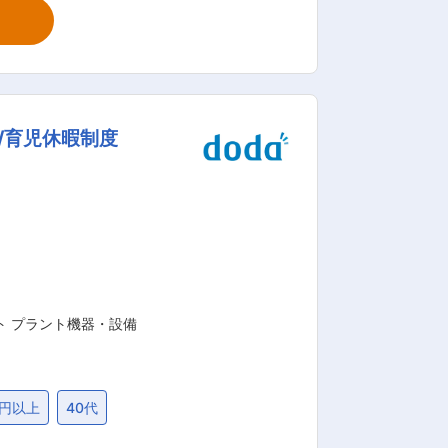
は来店する顧客に対し、上記記載の業務
ことができます。慣れるまでは先輩社員
境と言えます。郵便局配達員、介護スタッ
/育児休暇制度
を行います。 18：00に閉店するので
店予約で来客数を管理しているため大幅
責任者へのキャリアとして、管理本部職、
現場に近い所で活躍したい方には、店舗
ト プラント機器・設備
万円以上
40代