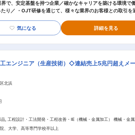
業界で、安定基盤を持つ企業／確かなキャリアを築ける環境で働
たり／ ・OJT研修を通じて、様々な業界のお客様との取引を
休も取得しやすい環境です。頑張った分だけ報われる職場環境を
設備、自動化・省力化装置の機械のメンテナンスを担当します。
気になる
詳細を見る
と保守が重要になります。そのため仕事に慣れてきたら、ゆくゆ
客様の工場に出向いての仕事となるため、広い知識と体力が必要
り出ます。さらに頑 張った人が報わるよう工夫しており、人事
たい方にお勧めです。 広い知識が必要と書きましたが、入社後
工エンジニア（生産技術）◇連結売上5兆円超えメ
ェッショナルを目指すことができる環境です。 ある程度知識が
す。 ■当社のおススメポイント： ◎コンクリート製造設備
誇り、国内だけでなく、海外への販売も積極的に行っています。 変更の範囲：
区北浜
円
部品
,
工程設計・工法開発・工程改善・IE（機械・金属加工） 機械・金
院、大学、高等専門学校卒以上