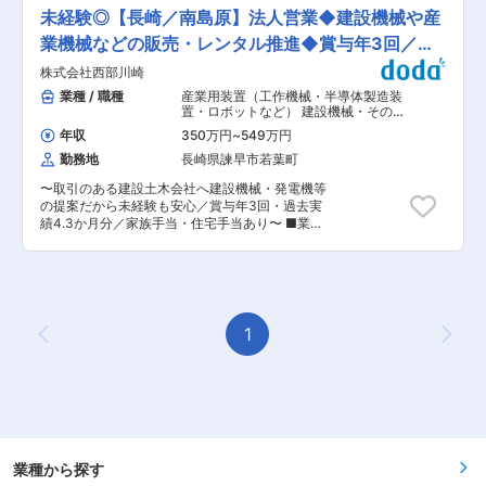
ます◎ ・ノルマが一切ないため、プレッシャーを
っており、プライベートとの両立も図ることが可
未経験◎【長崎／南島原】法人営業◆建設機械や産
感じることなく業務に取り組めます！ ・既存顧客
能です。 ■入社後の流れについて 入社後は工具
への対応が中心で、新規営業の割合は少なく、安
業機械などの販売・レンタル推進◆賞与年3回／転
の使い方に始まり、先輩社員のOJTにて業務を習
定した働き方が可能です◎ ・6か月〜1年間は先輩
得していただきます。業界未経験の方でも一から
勤無
株式会社西部川崎
社員との同行があり、じっくりと業務を学べる環
業務を覚えて習熟していくことができます。 ■当
境です。 ■職務内容： 損害保険や生命保険のサ
業種 / 職種
産業用装置（工作機械・半導体製造装
社に関して： ・トヨクニグループ（グループ売上
ポート業務を担当していただきます。具体的に
置・ロボットなど） 建設機械・その他
約90億円）の中核企業の一つ！グループ全体で九
は、以下のような流れで業務を進めます。 <入社
輸送機器
,
装置・工作機械・産業機械営
州に18拠点、社員は約200名！ ・コベルコ建機の
年収
350万円
~
549万円
業（国内） 自動車・建機・自動車部品
後すぐにお任せする業務>： ・保険業務に必要な
代理店として高実績を誇り、その他大手建機メー
営業（国内）
勤務地
長崎県諫早市若葉町
資格の取得を会社がサポートします。 ・既存のお
カーの取扱いもあり、ニーズに的確に対応してい
客様の自動車保険の更新手続きや新規自動車保険
ます！ 変更の範囲：会社の定める業務
〜取引のある建設土木会社へ建設機械・発電機等
の手続きを行います。これにより、基本的な保険
の提案だから未経験も安心／賞与年3回・過去実
業務の流れを学びます。 <慣れてきたら順次お任
績4.3か月分／家族手当・住宅手当あり〜 ■業務
せする業務>： ・自動車の事故対応を担当しま
内容： コベルコ建機の代理店として、建設機械の
す。事故が発生した際の対応方法やお客様へのサ
新規販売と修理メンテナンスにおいて九州地域で
ポートを行います。 ・他の種類の保険へと業務を
高いシェアをもつ当社にて、建設機械や産業機械
展開していきます。 入社直後は、10〜15名の既
などの営業をご担当いただきます。 ■業務詳細：
存顧客を担当していただきます。新規営業の割合
◆建設機械全般（油圧ショベル、ホイルローダー
は少なく、既存顧客：新規顧客＝8：2の比率で安
等）産業機械全般（発電機、溶接機等）の販売、
1
定した営業活動を行います。 ■組織構成： 現
Previous Page
Next
レンタル推進 ◆ルート営業（3ヶ月のサービス研
在、当社の保険業務チームは3人で構成されてお
修後、先輩社員と同行して既存先である建設土木
り、年齢層は40〜70歳です。少人数のチームの
会社様を主要に訪問。新規開拓もあり） ◆見積も
ため、アットホームな雰囲気で働けます◎ ■研修
り作成、その他付随する業務全般 ■業務環境：
体制： 当社の代表が直接研修を担当し、オンザジ
・現在20歳〜40歳が活躍中で働きやすい環境で
ョブトレーニングを通じて実践的なスキルを習得
す。 ・営業未経験の方も応募していただけます。
していただきます。研修期間は3か月を予定して
一から指導・教育いたします。研修制度も有り、
おり、丁寧に指導しますので安心して業務をスタ
基本からバックアップします。 ・在職中は社用車
業種から探す
ートできます。 ◎当ポジションの強み <専門性の
（普通車）を貸与します。（業務、通勤、業務外