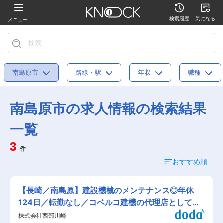
検索履歴
気になる
メニュー
南島原市
路線・駅
年収
職種
南島原市の求人情報の検索結果
一覧
3
件
おすすめ順
【長崎／南島原】建設機械のメンテナンス◎年休
124日／転勤なし／コベルコ建機の代理店として高
実績〜
株式会社西部川崎