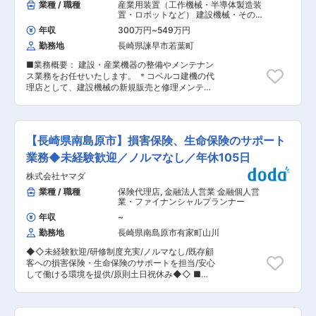
業種 / 職種
産業用装置（工作機械・半導体製造装
置・ロボットなど） 建設機械・その他
輸送機器
,
設備保全 工作機械・産業機
年収
300万円
~
549万円
械・ロボット
勤務地
長崎県諫早市若葉町
■業務概要： 建設・産業機器の整備やメンテナン
ス業務をお任せいたします。 ＊コベルコ建機の代
理店として、建設機械の新規販売と修理メンテナ
ンスにおいて九州地域で高いシェアをもつ当社
で、 コベルコ様が得意とする油圧ショベルとクレ
ーンを中心に、他メーカーの重機も含めて幅広い
メンテナンスに携わることができる点が特徴で
【長崎県南島原市】損害保険、生命保険のサポート
す。 ■担当業務： ◇建設機械の整備・検査業務
全般（油圧ショベル、クレーン、ホイールローダ
業務◆未経験歓迎／ノルマなし／年休105日
等） └担当営業からメンテナンス箇所の詳細を引
株式会社ヤマダ
継ぎ、納期までに丁寧に整備対応を行っていただ
きます。 ◇産業機械の整備全般（発電機、溶接機
業種 / 職種
保険代理店
,
金融法人営業 金融個人営
など） ■業務魅力： ・コベルコ様製品だけでな
業・ファイナンシャルプランナー
く、様々なメーカ様の製品や年式の新しいものか
年収
~
ら古いものまで、多種多様な製品を取扱う専門的
勤務地
長崎県南島原市有家町山川
な業務です。 ・難しい反面、知識を習得していく
度に面白みを感じられるとともに、販売した機械
◆◇未経験歓迎/研修制度充実/ノルマなし/既存顧
が、たくさんの顧客のもとで活躍し、顧客に喜ん
客への損害保険・生命保険のサポートを担当/安心
でもらうことにやりがいを見つけることができま
して働ける環境を提供/原則土日祝休み◆◇ ■お
す。 ・地域の競合他社と比較して整備士（サービ
すすめPOINT ＼安定した環境で保険業務のスキ
スマン）が多い体制が顧客からも高い支持を得て
ルを身につけたい方に最適！／ ・未経験の方でも
おり、安定した基盤を有しています。 ・余裕をも
安心してスタートできる充実した研修制度があり
った納期設定がなされており、原則定時退社とな