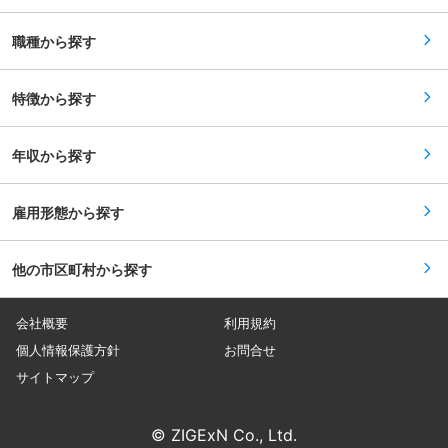
向上>：保険業務に関する幅広い知識とスキルを
でも使用可。ETC・燃料カードも準備します。）
身につけ、専門性を高めることができます
■魅力： ◆未経験でも安心して学べる環境 業務
職種から探す
経験がない方でも丁寧にいちから学んでいただく
ことができます。研修制度もあり、根本的にバッ
クアップしていく体制があります。 ◆お客様のニ
ーズにこたえる商材の豊富さ コベルコの製品だけ
特徴から探す
でなく、様々なメーカー様の製品や年式の新しい
ものから古いものまで、多種多様な製品を取り扱
うことができます。 ■当社の特徴： ・本社社屋
年収から探す
は、長崎自動車道諫早インターのすぐ傍らにあ
り、近代的でゆとりある整備工場、研修センタ
ー、オフィスを構えています。 ・九州一の資格取
得企業として、高品質の技術力の商品化を目指し
雇用形態から探す
てお客様へ安心の提供と信頼の獲得に努め、お客
様のモータープールの役割を果たすことを目指し
ています。 ■当社について： ・昭和48年6月に創
他の市区町村から探す
立し、トヨクニグループ（グループ売上約90億
円）の中核企業の一つです。グループ全体で九州
に18拠点、社員は約200名で地元密着型で安定し
た成果を上げ続けております。 ・コベルコ建機の
会社概要
利用規約
代理店として高い実績を誇り、その他大手建機メ
ーカーの取り扱いもあり、ニーズに的確に対応し
個人情報保護方針
お問合せ
ています。 変更の範囲：会社の定める業務
サイトマップ
© ZIGExN Co., Ltd.