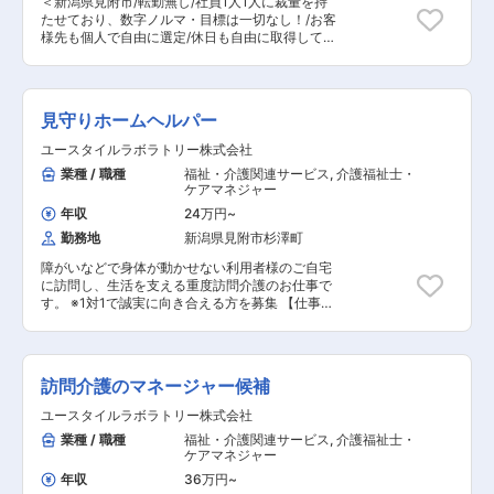
＜新潟県見附市/転勤無し/社員1人1人に裁量を持
ており、未経験の方でも、OJT指導のみならず、
自社で設計から金型製作、成形、加飾および組み
たせており、数字ノルマ・目標は一切なし！/お客
企業全体でサポートをし、モノづくりのプロとし
立てまでの一貫生産ができ、お客様の高度化・多
様先も個人で自由に選定/休日も自由に取得してお
てご活躍いただけるようバックアップを致します
様化するニーズに対応できる部品メーカーとし
り年休110〜120日の方がほとんどです＞ 数字ノ
ので、安心してご入社いただけます。 ・研修/各
て、管理面、品質面でも強化を図っております。
ルマに追われる日々が嫌・もっと自身の裁量をも
種資格取得制度： 同社は中小企業ながら新卒入社
近年は手術トレーニング用として、人体の質感・
って仕事をしたいという方を歓迎いたします。 ■
研修や年2回以上の上長との面談、資格取得費用
構造を忠実に再現した模擬臓器を開発し、医療ヘ
入社後の流れ： 入社後は、製造現場で商品や修
の全額補助など社員へのフォローが手厚いのが特
見守りホームヘルパー
ルスケア分野で高い評価を頂いております。ま
理、アパレル業界等の知識・技術習得を徹底サポ
徴です。その為、退職者はほとんどいません。 ■
た、産学官の連携によるナノ材料開発も進めてお
ートいたします。基本機種の勉強を社内で行った
ユースタイルラボラトリー株式会社
働き方 ・同社社長の思いから、就業時間内で集中
り、新領域へ挑戦し続けております。 変更の範
後、各大手機械メーカーの研修センターにて勉強
して業務に取り組んでいただき、定時に退社いた
業種 / 職種
福祉・介護関連サービス
,
介護福祉士・
囲：会社の定める業務
をして頂きます。研修終了後は、実際のアパレル
だくことを基本としており、オンオフのメリハリ
ケアマネジャー
メーカーやアパレル工場を先輩と回り、学んだ知
がはっきりとした就業環境です。 ・マイカー通勤
識と実際の現象を確認していきます。（各拠点に
年収
24万円
~
可/基本残業無し/定時17時/労働時間7.5h/有休取得
は3名ほど先輩がおります） 業界で独り立ちする
勤務地
新潟県見附市杉澤町
◎で働きやすい環境を整えています！ ■特徴・魅
までには5年ほどはかかるため、その間は先輩社
力： ・当社は1938年の創業以来、商品を1万種以
員との同行営業や顧客引継ぎをメインで行いま
障がいなどで身体が動かせない利用者様のご自宅
上、雨どいの取付金具をはじめとする金属加工製
す。 ■仕事内容 国内外問わず、産業用ミシンを
に訪問し、生活を支える重度訪問介護のお仕事で
品を現在3000種以上、世に送り出してきまし
必要とするお客様先は自身で選定して対応いただ
す。 ※1対1で誠実に向き合える方を募集 【仕事内
た。 ・商品の特許を取得している商品は200を超
きます。ファッション系のお客様もあれば、自動
容】 見守りや日常生活のお手伝いが中心ですが、
え、その功績から知財功労賞を受賞し、特許庁長
車のシートを作る会社などに営業をしているメン
利用者様の生活を支える大切なポジションです。
官表彰を受けています。 ・現在では国内トップク
バーもおります。皆さまが良く知っている有名ア
■見守り・対話：状態の変化に気を配りながらの
ラスのシェア（業界シェア4割）を誇るメーカー
パレルメーカーとの取引実績もございます。 ただ
安全管理 ■生活介助： 家事援助（洗濯、掃除、
です。自己資本比率は82％と、安定した会社基盤
訪問介護のマネージャー候補
ミシンを卸して、直すだけではこれまでの実績は
料理など） ■身体介護： 起床・就寝・入浴・食
を築いています。 変更の範囲：会社の定める業務
作れておらず、大事なのは「付加価値」をつける
事の介助など ■医療的ケア： たんの吸引、経管
ユースタイルラボラトリー株式会社
ことです。この業界では毎年のように新しい素材
栄養（胃ろう・腸ろう） など ※詳細は面談時
業種 / 職種
福祉・介護関連サービス
,
介護福祉士・
が開発され、その分加工方法も変わっていきま
にお伝えします ◎最初は先輩スタッフが必ず同行
ケアマネジャー
す。こういった変化の波には既存のミシンでは対
し、業務の流れや注意点を徹底的に指導します。
応しきれず、既存製品の改良や加工方法の改善が
未経験の方もプロとして成長できます。
年収
36万円
~