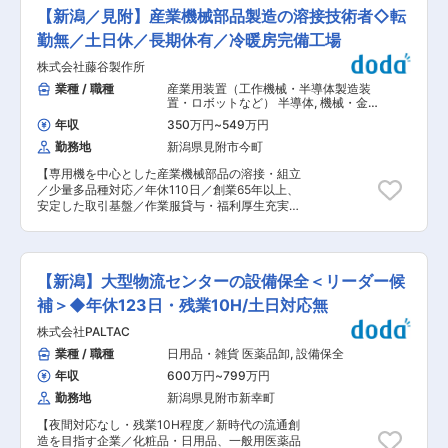
丁寧に指導しますので、安心してご応募くださ
ショナルとしてステップアップできる可能性があ
【新潟／見附】産業機械部品製造の溶接技術者◇転
い。 ☆職務概要 ■埋蔵文化財発掘調査現場や土
ります。 ■就業環境 勤務は土日休みの週休二日
木工事現場にて現場管理・運営全般や施工管理を
勤無／土日休／長期休有／冷暖房完備工場
制で、年間休日は110日です。作業服貸与や冷暖
ご担当いただきます。 配属部署は面接及び適正検
房完備の職場環境に加え、退職金制度や各種手
株式会社藤谷製作所
査の結果を踏まえた上、社内受注状況に応じての
当、産休・育休制度、健康診断、インフルエンザ
配属となります。 ■主な作業場所は見附市を中心
業種 / 職種
産業用装置（工作機械・半導体製造装
予防接種全額補助など福利厚生も整っています。
とした近隣市町村をはじめ県内各地の埋蔵文化財
置・ロボットなど） 半導体
,
機械・金
有給休暇の取得率も高く、安定した環境で働けま
発掘調査現場になります。 ☆その他 ■業務に関
属加工 組立・その他製造職
す。 ■企業の魅力 創業65年以上の歴史を持つ産
年収
350万円
~
549万円
わる資格取得に関しても積極的に取得する事を推
業機械メーカーで、上場企業を含む多様な顧客と
勤務地
新潟県見附市今町
奨している事や会社としてのバックアップもある
取引を行っています。受注生産のオーダーメイド
事からスキルアップを目指しながら業務に取り組
機を中心に製造・修理を行っており、一品一様の
【専用機を中心とした産業機械部品の溶接・組立
めます。 変更の範囲：会社の定める業務
機械に携わることで技術を深められる点が魅力で
／少量多品種対応／年休110日／創業65年以上、
す。現在も業績拡大中であり、社員一人ひとりの
安定した取引基盤／作業服貸与・福利厚生充実】
スキルアップや自己研鑽を積極的に評価・支援し
■業務内容 産業機械・専用機部品の製造におい
ています。 変更の範囲：会社の定める業務
て、図面をもとに溶接により部品作成を担ってい
ただきます。当社は小型から大型まで幅広い製品
を扱い、中でも中型〜大型機の製作を強みとして
【新潟】大型物流センターの設備保全＜リーダー候
います。360平方メートル・高さ10mの工場に
25t／5tホイストクレーン2機を備え、大型機械の
補＞◆年休123日・残業10H/土日対応無
組立が可能な環境です。 ＜具体的な業務内容＞
株式会社PALTAC
・機械図面の読解、仕様確認 ・専用機部品の溶接
および組立 ・寸法、精度チェックと仕上げ ・安
業種 / 職種
日用品・雑貨 医薬品卸
,
設備保全
全および品質管理 ・設備や車両の運転、報告書作
年収
600万円
~
799万円
成 ■組織環境 従業員35名の規模で、現場主体の
落ち着いた職場です。少数精鋭ならではの距離の
勤務地
新潟県見附市新幸町
近さがあり、互いに連携しながら業務を進めてい
【夜間対応なし・残業10H程度／新時代の流通創
ます。「従業員が一生を賭して悔いのない職場に
造を目指す企業／化粧品・日用品、一般用医薬品
する」という考えのもと、安心して長く働ける風