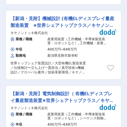
日、充実した福利厚生、安定した経営基盤のも
企業等に登録される「新潟県ハッピー・パートナ
しれません、ぜひ興味のある方は一緒に働きませ
と、長期的なキャリア形成を実現できる環境が整
ー制度」に登録しています】 ■職務内容： 新車
んか。 変更の範囲：会社の定める業務
っています。 変更の範囲：会社の定める業務
販売2拠点、中古車販売1拠点を運営している当社
にて、体制強化のための整備点検担当者を募集し
【新潟・見附】機械設計 (有機ELディスプレイ量産
ます。現在、整備点検の部門は22名在籍していま
すが、増員により更に休暇を取得しやすい環境整
製造装置 ※世界シェアトップクラス／キヤノン
備を図ります。 ■職務詳細： 見附南店・新組
Ｇ）
キヤノントッキ株式会社
店・U-Select五泉にて、指定自動車整備工場の車
検業務と一般的な修理業務をお任せします。 ＜主
業種 / 職種
産業用装置（工作機械・半導体製造装
な業務内容＞ いずれの業務も担当者として行って
置・ロボットなど）
,
工作機械・産業機
いただきます。 ■車検、定期点検 ■修理、オプシ
械・ロボット 設備立ち上げ・設計（機
年収
400万円
~
649万円
械設計）
ョンパーツの取付、ボディーコーティング ■お客
勤務地
新潟県見附市新幸町
さまへの作業内容説明 ■上記に付随する業務 ※自
家用車の整備がメインであるため、トラックなど
世界トップシェア装置設計／大型有機EL製造装置
の特殊車両の整備はありません。 ■組織構成：
／仕様検討〜立ち上げ一貫担当／真空技術×機械
各店には20代から60代まで幅広い年代の方がい
設計／グローバル案件／技術革新環境／キヤノン
ます。 ■会社・求人の魅力： ・長年地域のお客
グループ基盤／専門性深化・多様なキャリアパス
さまに信頼されている企業であり、来店客への提
スマートフォンやテレビに広く採用される有機EL
案営業がメインです。 ・ノルマはありませんが、
ディスプレイ。その量産製造装置で世界トップシ
毎月販売台数に応じた手当等があり、自身の頑張
ェアを誇る当社で、機械設計エンジニアを募集し
りはインセンティブとして還元されます。 ・人事
【新潟・見附】電気制御設計（ 有機ELディスプレ
ます。仕様検討から現地立ち上げまで一貫して携
評価制度 アクション計画を初期に作成し、それに
わり、グローバルな顧客と技術革新を推進できる
イ量産製造装置※世界シェアトップクラス／キヤノ
基づいて期末において自己評価・他己評価を行う
ポジションです。 ■採用背景 次世代スマートフ
ので適正に評価されます。 ・クスミでは、さまざ
ンG）
キヤノントッキ株式会社
ォンや大型ディスプレイの需要増に伴い、当社装
まな支援制度が導入されています。 企業奨学金支
置への引き合いが急増。長期的な生産体制強化の
業種 / 職種
産業用装置（工作機械・半導体製造装
援制度／資格取得支援制度（サービス職）／ホン
ため、複数名の増員を行います。 ■業務内容 本
置・ロボットなど）
,
シーケンス制御
ダ学園 企業推薦制度 ・福利厚生、研修制度が充
社設計部にて、有機ELディスプレイ製造装置の仕
（PLC・シーケンス・ラダー） 電気設
実しており、成長をしながら安心して働ける職場
年収
400万円
~
649万円
計（工作機械・装置・設備・制御盤な
様検討、構想設計、機構設計、製図を担当しま