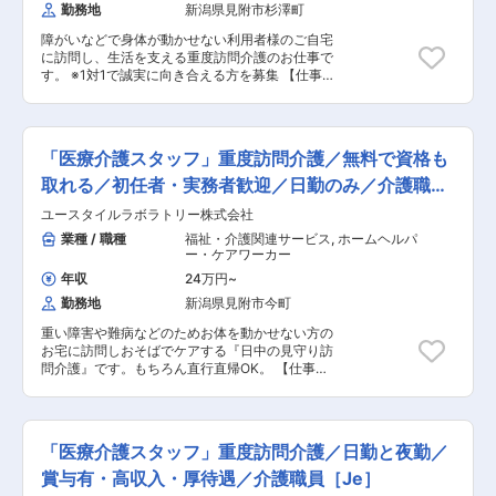
必須です。そういったニーズに対してアパレルメ
勤務地
新潟県見附市杉澤町
ーカーや製造工場のお客様と一緒に「どうしたら
この素材で製品が作れるのか」を考えていただく
障がいなどで身体が動かせない利用者様のご自宅
のが同社のセールスエンジニアとなります。 ■担
に訪問し、生活を支える重度訪問介護のお仕事で
当顧客数・エリア 一切制限はありません。どの地
す。 ※1対1で誠実に向き合える方を募集 【仕事内
域・どの国・どんな業界のお客様を担当しても良
容】 ※日勤と夜勤月12回程度 ◎マネージャー業務
いです。しかしながら、入社後はまず先輩社員と
一緒にお仕事をするスタッフさんのシフト管理や
の同行から始まりますので、入社後いきなり顧客
教育など働きやすい環境を整えるお仕事を主にお
開拓を任せることはありませんのでご安心くださ
願いします。 質問や相談などを気軽に受けられる
「医療介護スタッフ」重度訪問介護／無料で資格も
い。 ■就業環境について： ・自主性を重んじる
頼られる社員さんとして活躍してください！ ■サ
ため、社員全員が自ら行動計画を立てて勤務して
ービス提供管理 ■介護スタッフのフォロー・指
取れる／初任者・実務者歓迎／日勤のみ／介護職員
います。自由に休暇を取得できるため、実態とし
導・育成・ケア ■ご家族との連絡 ■担当者会議へ
［Jd］
ては平均110〜120日の休みとなっています。 ・
ユースタイルラボラトリー株式会社
の出席 ■スタッフのシフト作成 ■ご利用者様ごと
社員全員にiPad端末の支給をしており、社内シス
のチーム管理 ■他事業所・行政相手の打合せ ■事
業種 / 職種
福祉・介護関連サービス
,
ホームヘルパ
テムはクラウドで繋がっているため、各営業所の
業部の運営、売上管理 ■営業戦略の企画と実行 ■
ー・ケアワーカー
作業を遠隔対応することができます。 変更の範
非常勤スタッフの採用 ◎ケアスタッフ業務 障がい
年収
24万円
~
囲：会社の定める業務
者の方、高齢者の方、一人ひとりに必要なケアを
勤務地
新潟県見附市今町
行っていく、専門的な介護職です。 研修を通し
て、需要が非常に高い「医療的ケア」ができるプ
重い障害や難病などのためお体を動かせない方の
ロフェッショナルな介護士としても成長できま
お宅に訪問しおそばでケアする『日中の見守り訪
す。 人の役に立つ仕事をしていきたい方、お待ち
問介護』です。もちろん直行直帰OK。 【仕事内
しております！ ■見守り・対話：状態の変化に気
容】 ご高齢やさまざまな障がいによりおひとりで
を配りながらの安全管理 ■生活介助： 家事援助
は生活できない方のご自宅へ伺い、生命と生活を
（洗濯、掃除、料理など） ■身体介護： 起床・
支える、障害福祉をメインとした訪問介護ケアの
就寝・入浴・食事の介助など ■医療的ケア： た
お仕事です。 ・見守り ・日常生活のお手伝い ・
んの吸引、経管栄養（胃ろう・腸ろう） など
「医療介護スタッフ」重度訪問介護／日勤と夜勤／
食事介助 ・介護記録の記入 など ※詳細は面談
※詳細は面談時にお伝えします ◎最初は先輩スタ
時にお伝えします ◎働いている人のほとんどが無
賞与有・高収入・厚待遇／介護職員［Je］
ッフが必ず同行し、業務の流れや注意点を徹底的
資格・未経験からスタート！！研修や仕事を覚え