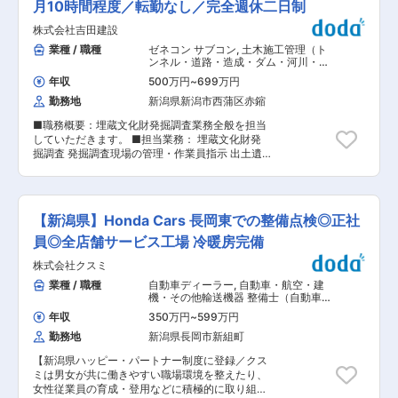
ったテクノロジーの流れもあり、当社の成長は今
体的に活躍いただけるポジションです。 ■職務概
月10時間程度／転勤なし／完全週休二日制
の一貫生産ができ、お客様の高度化・多様化する
後も見込まれています。 変更の範囲：会社の定め
要： 見附事業所の人事担当として、給与計算・社
ニーズに対応できる部品メーカーとして、管理
る業務
株式会社吉田建設
会保険業務を中心に、人事制度運用や教育・研修
面、品質面でも強化を図っております。 ◇近年は
企画など幅広い業務に携わっていただきます。単
業種 / 職種
ゼネコン サブコン
,
土木施工管理（ト
手術トレーニング用として、人体の質感・構造を
なる事務処理ではなく、従業員からの問い合わせ
ンネル・道路・造成・ダム・河川・港
忠実に再現した模擬臓器を開発し、医療ヘルスケ
対応や各部門との調整を通じて、事業運営を支え
湾・造園など） 土壌・地質・地盤調査
ア分野で高い評価を頂いております。また、ナノ
年収
500万円
~
699万円
る人事の中核メンバーとしてご活躍いただきま
材料開発も進めており新領域へ挑戦し続けており
勤務地
新潟県新潟市西蒲区赤鏥
す。 ■業務詳細： ・給与計算および社会保険関
ます。 変更の範囲：会社の定める業務
連業務の運用・管理全般 ・勤怠管理や労務関連の
■職務概要：埋蔵文化財発掘調査業務全般を担当
相談対応、各種問い合わせ対応 ・人事制度の運用
していただきます。 ■担当業務： 埋蔵文化財発
および改善提案、関連業務の推進 ・研修や教育施
掘調査 発掘調査現場の管理・作業員指示 出土遺
策の企画立案、運営サポート業務 ・各部門管理職
物整理業務 調査報告書の執筆となります ■業務
との連携による人事課題への対応と調整 ■組織構
内容詳細： 遺跡の発掘調査についての調査業務の
成： 見附事業所の人事組織は約15名、平均年齢は
管理を担当頂きます。調査業務がスムーズに進む
40歳前後です 。経験豊富なメンバーが在籍して
ように作業員への作業指示を出して頂いたり、調
おり、協力しながら業務を進める風通しの良い環
【新潟県】Honda Cars 長岡東での整備点検◎正社
査業務全般の管理・運営をお任せしていきます。
境です。 ■本ポジションの魅力： 入社後は給与
また、出土した遺物の整理や調査報告書執筆など
員◎全店舗サービス工場 冷暖房完備
計算・社会保険業務の主担当として早期から裁量
の業務にも従事頂くなど、遺跡発掘の調査現場〜
を持って活躍できます。 従業員対応や労務管理、
株式会社クスミ
報告書作成まで対応頂く幅広い業務となりま
制度運用まで幅広く経験できるため、人事として
す。 ■就業環境：施
業種 / 職種
自動車ディーラー
,
自動車・航空・建
の専門性をさらに高められる環境です。 また、世
工エリアは新潟市、新発田市、見附市、燕市、長
機・その他輸送機器 整備士（自動車・
界最先端のものづくりを支える事業会社人事とし
岡市、三条市、小千谷市、五泉市、県内各地で行
建機・航空機など）
て、現場に近い立場で貢献実感を得られます。 ■
年収
350万円
~
599万円
われる発掘調査現場となります。 ■仕事の魅力：
当社の魅力： 当社は東証プライム上場キヤノング
勤務地
新潟県長岡市新組町
当社は全国的にも珍しい埋蔵文化財のは発掘調査
ループの一員として、世界トップクラスシェアを
を行う建設会社です。日本の貴重な財産を未来へ
誇る有機ELディスプレイ製造装置メーカーです。
【新潟県ハッピー・パートナー制度に登録／クス
とつなげるために、埋蔵文化財の調査と保存や文
世界初の量産化技術を実現するなど高い技術力を
ミは男女が共に働きやすい職場環境を整えたり、
化財の保護活動にも積極的に関わっています、文
持ち、成長市場を牽引しています。年間休日123
女性従業員の育成・登用などに積極的に取り組む
化財調査の仕事で新たな新事実が発見できるかも