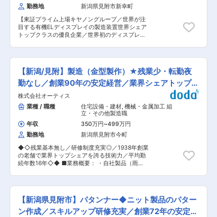
になっています。 ・日替わりのお弁当を300円で
ど）
勤務地
新潟県見附市新幸町
す。顧客との仕様打ち合わせから始まり、設計、
購入可能、「みつけ健幸の湯 ほっとぴあ」「秋
試作、現地での立ち上げまで一貫して関わりま
葉温泉 花水」の回数券を格安で購入可能。 大
【東証プライム上場キヤノングループ／世界が注
す。装置は60m〜130m規模の大型設備で、工程
人回数券：1枚 200円 岩盤回数券：1枚 100
目する有機ELディスプレイの製造装置世界シェア
ごとに分割設計を行い、現地で組立を実施。プロ
円 ・男女が共に働きやすい職場環境を整えたり、
トップクラスの優良企業／世界初のディスプレイ
ジェクトは機械設計約20名、制御設計約10名の
女性従業員の育成・登用などに積極的に取り組む
量産化を実現】 ■募集背景： 米アップルの次世
チーム体制で進行します。担当業務に応じて国内
企業等に登録される「新潟県ハッピー・パートナ
代iPhoneへの搭載や、中国のスマートフォンでの
外出張（平塚、韓国、中国）が発生します。OJT
ー制度」に登録しています。育児休業が取得しや
採用などを受け、各パネルメーカーが急ピッチで
を通じて業務を習得でき、経験を活かしながら高
すい環境です。 ・年間カレンダーで月1〜2回の日
積極投資に動き出しました。パネルメーカーのト
度な真空技術応用装置の開発に挑戦できます。 ■
【新潟/見附】製造（金型製作）★残業少・転勤夜
曜日休みを設定。（繁忙期を除く）そのため、日
ップが直接交渉に来るほど、同社の装置への引き
業務の魅力 世界トップシェアを誇る装置の設計に
曜日と月曜日との連休設定が可能です。 変更の範
合いも非常に高まっています。そのような事業環
勤なし／創業90年の安定経営／業界シェアトップク
携わり、仕様検討から立ち上げまで一貫して担当
囲：会社の定める業務
境を鑑みて、市場の需要に対応する生産体制をよ
できるため、技術者としての裁量と達成感を得ら
ラス
株式会社オーティス
り強固に整えるべく、今回複数名の募集を実施し
れます。顧客との直接折衝や海外対応もあり、グ
ています。 ■業務内容： 有機ELディスプレイお
業種 / 職種
住宅設備・建材
,
機械・金属加工 組
ローバルな視点でキャリアを築けます。 ■働く環
よび太陽電池製造装置の電気制御設計業務をお任
立・その他製造職
境 年間休日123日、育休取得率は女性100％・男
せいたします。同社は、有機ELディスプレイ製造
性67％。社員食堂や保養所など福利厚生も充実
年収
350万円
~
499万円
装置や薄膜太陽電池製造装置を中心に、真空中で
し、長期的な就業を支える制度が整っています。
勤務地
新潟県見附市今町
基板に薄膜を形成し、更に封止まで全自動で連続
■働き方 ・リモートワーク相談可 ・時短勤務制
した処理を可能にする、真空技術応用装置等を製
度あり ・海外出張でグローバルな経験を積める
◆◇残業基本無し／研修制度充実◎／1938年創業
造販売しています。当社では従来、「特機」と言
■キャリアパス 設計の専門性を高めるだけでな
の老舗で業界トップシェアを誇る技術力／平均勤
われる特注品の設計製造が中心でしたが、近年、
く、商品企画やプロジェクトマネジメントなど多
続年数16年◇◆ ■業務概要： ・自社製品（雨
同社製品の普及が拡がり量産対応を行っていま
様なキャリアに挑戦可能。キヤノングループの安
樋、ステンレス製たて樋及び金属屋根材）の金型
す。長年培った特殊機械の開発・設計実績を活か
定基盤を活かし、長期的な成長を目指せます。 ■
製作を担当して頂きます。 ・材料〜製品が出来上
し、量産装置から実験装置まで、様々な用途での
企業魅力 キヤノントッキは、世界で初めて有機
がるまで一貫生産を行い、様々な経験を積むこと
装置製造を行います。 ※装置は60メートル〜130
EL製造装置を開発し、現在では業界標準を確立。
が可能です。 ■業務詳細 ・プレス加工・単発プ
メートルにもなる大型装置が中心です。 ■福利厚
【新潟県見附市】パタンナー◆ニット製品のパター
キヤノングループの一員として、真空技術を核に
レス・溶融亜鉛メッキ・脱脂、カラー・リベット
生： 当社は、社員が働きやすい職場環境とプライ
有機エレクトロニクス全領域への展開を進め、持
・溶接、梱包・検査・物流 ※同社ではジョブロー
ン作成／スキルアップ研修充実／創業72年の安定成
ベートの充実に向けた様々な制度をご用意してい
続可能な成長を追求しています。