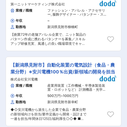
テーション制度がございますので、工場内の業務
ます。例えば、年間休日は123日・年次有給休暇
長企業
第一ニットマーケティング株式会社
を幅広く対応できる人材育成を進めております。
（積立最大40日）、保養所やカフェテリアプラ
■組織構成： 正社員：20名程度／平均年齢：41
業種 / 職種
ファッション・アパレル・アクセサリ
ン、通信教育制度などがあります。 ■当社の魅
歳 パート・嘱託：20名程度／平均年齢：52歳 派
ー
,
服飾デザイナー・パタンナー・スタ
力： 当社は、誰もが知る、売上高（連結）3兆
遣社員等：35名程度が活躍しており、 若手〜ベ
イリスト その他ファッション（アパレ
9519億円・379社の連結子会社をもつ東証プライ
年収
~
ル・アクセサリー・テキスタイル）
テランまで幅広い年代の社員が活躍しておりま
ム上場のキヤノンのグループ会社の一員です。 当
勤務地
新潟県見附市柳橋町
す。 ■教育制度： ・未経験でも安心の教育体
社は1967年創業の従業員数689名の有機ELディス
制： 同社の風土として、教育、指導に力を入れて
プレイ・薄型太陽電池製造装置、真空関連装置メ
【創業72年の老舗アパレル企業で、ニット製品の
おり、未経験の方でも、OJT指導のみならず、企
ーカーとして世界で活躍しています。また、ディ
パターン作成に携わるパタンナーを募集／スキル
業全体でサポートをし、モノづくりのプロとして
スプレイ量産化を実現するなど高い技術力で社会
アップ研修充実、風通しの良い職場環境でキャリ
ご活躍いただけるようバックアップを致しますの
に貢献しています。 次世代のi-Phoneから有機EL
アアップのチャンス】 ニット事業部にてパタンナ
で、安心してご入社いただけます。 ・研修/各種
ディスプレイが搭載されるなど現在有機EL市場が
ー業務をお任せします。経験者歓迎！ニットの知
資格取得制度： 同社は中小企業ながら新卒入社研
急拡大している中で、市場からは有機ELディスプ
識やスキルを存分に活かせます。 ■主な業務内
修や年2回以上の上長との面談、資格取得費用の
レイ製造装置の大手メーカーであり、20年以上前
容： ・専用CADを使用したニット製品のパター
全額補助など社員へのフォローが手厚いのが特徴
【新潟県見附市】自動化装置の電気設計（食品・農
から技術開発に取り組んできた同社へのニーズも
ン作成 ・パターン修正・調整作業 ・サンプル作
です。その為、退職者はほとんどいません。 ■働
非常に高まっています。世界最先端の技術に関わ
成の進行管理 ・工場への生産指示 ・取引先アパ
業分野）※安川電機100％出資/新領域の開発を担当
き方 ・マイカー通勤可／基本残業無し／定時17時
ることができる企業です。
レルブランドとの打ち合わせ ■入社後について：
／労働時間7.5h／有休取得◎ ・お昼ごはんは社員
株式会社安川電機
まずは工場の概要や安全面のルールについて説明
食堂をご利用いただけます！ ■特徴・魅力： ・
を受けていただき、各部署での作業の流れを見学
業種 / 職種
産業用装置（工作機械・半導体製造装
当社は1938年の創業以来、商品を1万種以上、雨
していただきます。その後、配属先の先輩スタッ
置・ロボットなど） 計測機器・光学機
どいの取付金具をはじめとする金属加工製品を現
フのもとで研修を行い、実際の機械操作や生産工
器・精密機器・分析機器
,
シーケンス制
在3000種以上、世に送り出してきました。 ・商
年収
500万円
~
1000万円
御（PLC・シーケンス・ラダー） 電気
程の流れを学んでいただきます。 ■組織体制：
品の特許を取得している商品は200を超え、その
設計（工作機械・装置・設備・制御盤
勤務地
新潟県見附市新幸町
繊維事業部は30名、ニット事業部は110名（パタ
功績から知財功労賞を受賞し、特許庁長官表彰を
など）
ンナー6名、編立プログラマー8名、編立オペレー
受けています。 ・現在では国内トップクラスのシ
◆◇安川電機から派生した企業で食品・農業分野
ター、縫製オペレーター、仕上げ検査）。全員女
ェア（業界シェア4割）を誇るメーカーです。自
の新領域向けを担当/要件定義から開発・設計まで
性のパタンナー組織です。 ■企業の特徴／魅力：
己資本比率は82％と、安定した会社基盤を築いて
一連を担当/年間休日125日/福利厚生◎◇◆ ■業
創業72年の老舗アパレル企業で、2025年2月に大
います。 変更の範囲：会社の定める業務
務内容：当社で雇用後、出向先の株式会社FAMS
手アパレル企業アイア株式会社の関連子会社とな