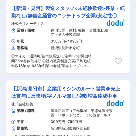
ている方もいます。 ■当社について： 当社は、
るニーズに対応できる部品メーカーとして、管理
(2D/3D-CAD)がメインとなります。 ■主な職務
1959年（昭和34年）に工業用ゴム製品の加工メ
【新潟・見附】製造スタッフ<未経験歓迎>残業・転
面、品質面でも強化を図っております。 変更の範
内容： ・お客様のニーズに合わせた設備設計・製
ーカーとして発足しました。以来、時計用防水パ
囲：会社の定める業務
作を行っていただきます。 ・構想設計・機械設計
勤なし/無借金経営のニッチトップ企業/安定性〇
ッキンの製造を手掛け、1970年には世界最初の導
（2D／3D-CAD、ソフトは「キャティア」）が
電シリコーンゴムの加工技術の開発に着手しまし
株式会社オーティス
主業務 ・医療、電気、自動車、民生、食品、鉄
た。これは時代の変遷とともに、電卓、リモコ
工、研究開発機関 等々、あらゆる業界に向けた
業種 / 職種
住宅設備・建材
,
機械・金属加工 組
ン、電子楽器、コードレス電話など、幅広い業界
カスタマイズの自動化・省力化設備を設計しても
立・その他製造職
で用いられています。特に当社の代表的製品に育
らいます。 ■組織体制：生産設備の機械設計は4
ちましたモバイル関連キーシート、中でも携帯電
年収
350万円
~
499万円
名、40〜50代が多数在籍しています。電気・制
話用途では当社独自のハイブリッド化した技術が
勤務地
新潟県見附市今町
御設計担当者とペアを組んで業務を行います。 ■
顕著に取り入れられ、グローバル化した市場にお
このお仕事の魅力： ◎勤務していただく新潟工場
いてひときわ高い評価を頂いております。 自社で
◎マイカー通勤可/基本残業無し/定時17時/労働時
は、6年前から「メカトロニクス事業」に注力！
設計から金型製作、成形、加飾および組み立てま
間7.5h/有休取得◎ ◎社内教育制度充実/平均勤続
◎製造ラインの自動化システムを開発し、生産性
での一貫生産ができ、お客様の高度化・多様化す
年数16年 ◎1938年創業の老舗/業界トップシェア
の向上と人手不足に悩む製造業者様の発展に貢献
るニーズに対応できる部品メーカーとして、管理
を誇る技術力 ■業務概要： 自社製品（雨樋、ス
する事業 ■働き方：自己都合による早出遅出の制
面、品質面でも強化を図っております。近年は手
テンレス製たて樋及び金属屋根材）の製造を担当
度あり。前日までにご希望提出可能で、通常勤務
術トレーニング用として、人体の質感・構造を忠
して頂きます。 ■業務詳細 ・プレス加工・単発
より1時間の前後が可能です。 ■当社について：
実に再現した模擬臓器を開発し、医療ヘルスケア
プレス・溶融亜鉛メッキ・脱脂、カラーリベッ
当社は、1959年（昭和34年）に工業用ゴム製品
【新潟/見附市】産業用ミシンのルート営業◆売上
分野で高い評価を頂いております。また、産学官
ト・溶接 ・梱包、検査・物流 ※同社ではジョブロ
の加工メーカーとして発足しました。以来、時計
の連携によるナノ材料開発も進めており、新領域
ーテーション制度がございますので、この業務だ
は賞与に反映/数字ノルマ無し/増収増益達成中◆
用防水パッキンの製造を手掛け、1970年には世界
へ挑戦し続けております。 変更の範囲：会社の定
けでスペシャリストになるのではなく、工場内の
最初の導電シリコーンゴムの加工技術の開発に着
める業務
株式会社新菱
業務を幅広く対応できる人材育成を進めておりま
手しました。これは時代の変遷とともに、電卓、
す。 ■組織構成： 正社員：20名程度／平均年
業種 / 職種
産業用装置（工作機械・半導体製造装
リモコン、電子楽器、コードレス電話など、幅広
齢：41歳 パート・嘱託：20名程度／平均年齢：
置・ロボットなど）
,
その他セールスエ
い業界で用いられています。特に当社の代表的製
52歳 派遣社員等：35名程度が活躍しており、 若
ンジニア・アプリケーションエンジニ
品に育ちましたモバイル関連キーシート、中でも
年収
300万円
~
799万円
ア・FAE 工作機械・産業機械・ロボッ
手〜ベテランまで幅広い年代の社員が活躍してお
携帯電話用途では当社独自のハイブリッド化した
ト
勤務地
新潟県新潟市東区卸新町
ります。 ■教育制度： ・未経験でも安心の教育
技術が顕著に取り入れられ、グローバル化した市
体制： 同社の風土として、教育、指導に力を入れ
場においてひときわ高い評価を頂いております。