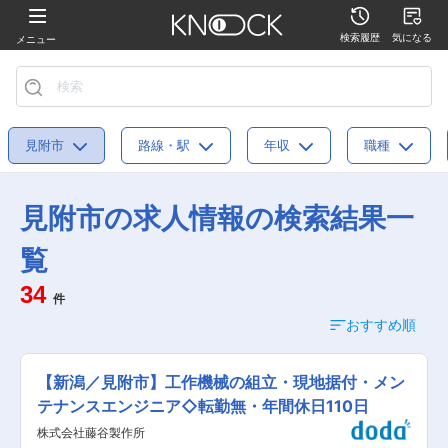
検索履歴
気になる
メニュー
見附市
路線・駅
年収
職種
見附市の求人情報の検索結果一
覧
34
件
おすすめ順
【新潟／見附市】工作機械の組立・現地据付・メン
テナンスエンジニア◇転勤無・年間休日110日
株式会社藤谷製作所