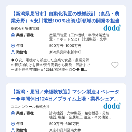
での自動機開発を担当頂きます。 FAMSでは「種
り、業績はさらに安定。島精機研修などスキルア
をまいたら自動でサラダができあがる」という新
ップのチャンスが豊富で、幅広い年代が活躍する
しいコンセプトの植物工場を開発しており、 植物
アットホームな雰囲気が魅力です。糸の加工から
【新潟県見附市】自動化装置の機械設計（食品・農
工場システム「アグリネ」の関連装置の開発、設
製品化まで一貫して社内で行い、高品質なニット
計業務、顧客対応（システム提案、見積り等）な
業分野）※安川電機100％出資/新領域の開発を担当
製品を世に送り出しています。 ■中途入社者の入
どを担当頂きます。 具体的には下記の業務内容で
社の決め手： 前職でニットやアパレル業界に携わ
株式会社安川電機
す。 ・コンセプト立案 ・構想設計 ・商品化基本
っていた方は、「服が好き」「もう一度ものづく
設計 ・詳細設計 ‐機械分野…開発(CAE、試作等)、
業種 / 職種
産業用装置（工作機械・半導体製造装
りの現場で働きたい」という思いから入社される
構造設計、部品等詳細設計 ‐電気分野・制御…シ
置・ロボットなど） 計測機器・光学機
方が多いです。 また、製造工程を一貫して社内で
ステム構成設計、制御盤等電気詳細設計、制御ソ
器・精密機器・分析機器
,
精密・計測・
行っている点や、幅広い世代の方が意見を出し合
年収
500万円
~
1000万円
分析機器 工作機械・産業機械・ロボッ
フト詳細設計 ・強度・耐久の信頼性開発／
える風通しの良い職場環境を評価して入社を決め
ト
勤務地
新潟県見附市新幸町
設計 ・解析・評価 ・量産立上げ など ※出向先
られる方も多いです。 ■現スタッフが感じる当社
情報：株式会社FAMS（新潟県見附市新幸町2-
の魅力： ・自分の手がけた製品が、実際のブラン
◆◇安川電機から派生した企業で食品・農業分野
4）Food & Agri Mechatro Solution.の頭文字絵を
ド製品として世に出るやりがい ・自分の手がけた
の新領域向けを担当/要件定義から開発・設計まで
取ってFAMS（ファムス）と名付けれられていま
製品がSNSに掲載されると嬉しい ・熟練者の技術
一連を担当/年間休日125日/福利厚生◎◇◆ ■業
す ■株式会社FAMS特徴：2018年に安川電機グル
を間近で学べる環境 ・温かい雰囲気で、優しい人
務内容：当社で雇用後、出向先の株式会社FAMS
ープビジョンのメカトロニクス応用領域を拡大す
柄のスタッフが多い職場
での自動機開発を担当頂きます。 FAMSでは「種
る新規事業の位置づけで、事業開拓、展開するエ
をまいたら自動でサラダができあがる」という新
ンジニアリング会社としての設立されました。 自
しいコンセプトの植物工場を開発しており、 植物
然環境による影響を受けない農産物の安定供給に
【新潟・見附／未経験歓迎】マシン製造オペレータ
工場システム「アグリネ」の関連装置の開発、設
対する需要の高まりや食品加工の生産現場での人
計業務、顧客対応（システム提案、見積り等）な
ー◆年間休日124日／プライム上場・業界シェアト
手不足などを背景として、農産物生産における
どを担当頂きます。 具体的には下記の業務内容で
「農」の工業化から食品加工における「食」の自
ップ級
ユニオンツール株式会社
す。 ・コンセプト立案 ・構想設計 ・商品化基本
動化まで、食品市場におけるソリューション開発
設計 ・詳細設計 ‐機械分野…開発(CAE、試作等)、
業種 / 職種
計測機器・光学機器・精密機器・分析
に取り組んでいます。 また既に次世代に向け、機
構造設計、部品等詳細設計 ‐電気分野・制御…シ
機器
,
機械・金属加工 組立・その他製
械技術はもちろん、電気・制御・情報技術などに
ステム構成設計、制御盤等電気詳細設計、制御ソ
造職
関する技術革新・新規ビジネスの創出にも取り組
年収
500万円
~
699万円
フト詳細設計 ・強度・耐久の信頼性開発／
んでいきます。 〔ビジネス例〕モニタリングシス
勤務地
東京都品川区南大井
設計 ・解析・評価 ・量産立上げ など ※出向先