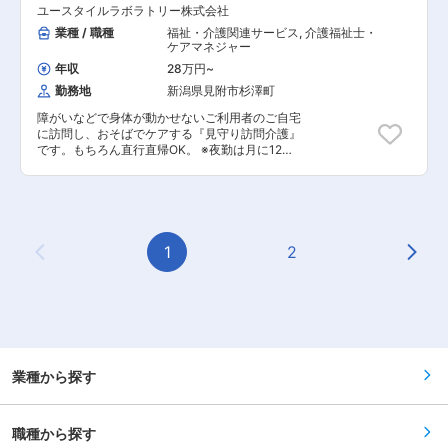
に指導します。未経験の方もプロとして成長でき
ユースタイルラボラトリー株式会社
るまでは先輩スタッフが同行するので安心！
ます。
■━━━ 1日のスケジュール例 ━━━□ ◇9:00～／
業種 / 職種
福祉・介護関連サービス
,
介護福祉士・
サービス開始 ・ベットから車いすへの移乗 ・お
ケアマネジャー
食事介助 ・外出援助など ◇13:00～／サービス
年収
28万円
~
記録、終了 ＜休憩・次の利用者宅へ移動＞
勤務地
新潟県見附市杉澤町
◇14:00～／利用者宅到着・サービス開始
◇18:00～／サービス記録、終了 ・直行直帰OK ※
障がいなどで身体が動かせないご利用者のご自宅
担当する件数や、ご利用者様によって時間・サー
に訪問し、おそばでケアする『見守り訪問介護』
ビスは異なります。 ※介護保険サービスを提供す
です。もちろん直行直帰OK。 ※夜勤は月に12
る事業所の場合は家事代行などのお仕事が含まれ
回。 【仕事内容】 見守りがメインの訪問介護の
るケースもあります ＊＊ ここがオススメ！！
お仕事です。寝返りをうたせて上げたり、日常生
＊＊ ＜続けやすい職場3種の神器／無料で取れる
活のお手伝いなどもございます。 ・生活介助：
公的資格＞ 【POINT1：無料で取れる公的資格】
家事援助（洗濯、掃除、料理） ・身体介護： 起
無料で「重度訪問介護従業者養成研修統合課程」
床・就寝・入浴・食事の介助 ・外出時の同行支援
を取得できるから、無資格、未経験の方でもOK
・介護記録の記入 など ※詳細は面談時にお伝
1
2
また、当社研修で「介護職員実務者研修」の取得
Previous Page
Next
えします 介護スタッフのフォローなどサービス提
も可能！持っていない資格を取得して給与も
供責任者としての業務もございます。 ◎働いてい
UP。 【POINT2：続けやすい職場3種の神器】 厚
る人のほとんどが無資格・未経験からスター
待遇：賞与年2回はもちろん有給休暇や完全週休
ト！！研修や仕事を覚えるまでは先輩スタッフが
二日制といった待遇も充実しています！ 職場環
同行するので安心！ ■━━━ 1日のスケジュール
境：たくさんの人を一度にケアする施設とは違
例 ━━━□ 【日勤】 ◇9:00～／サービス開始 ・
い、お一人に寄り添いゆったりとしたオシゴト。
ベットから車いすへの移乗 ・お食事介助 ・外出
また、関わるのはご利用者さんがメインなので人
援助など ◇13:00～／サービス記録、終了 ＜休
業種から探す
間関係で悩むこともありません。 給与：「今は良
憩・次の利用者宅へ移動＞ ◇14:00～／利用者宅
いけど将来を考えたら今の給与だと難しいよな
到着・サービス開始 ◇18:00～／サービス記録、
～」なんて思っていませんか？資格の取得などで
終了 ・直行直帰OK 【夜勤】 ◇22:00～／サービ
給与UPのチャンス多数。最短半年で給与UPした
職種から探す
ス開始 ・就寝前後の身支度ケア(歯磨き、お
方もいます。