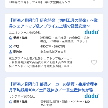
卸業界で国内トップ企業】 自社大型物流センター
土が根付いており、協力会社や地域社会からの信
の設備メンテナンス業務を担当していただきま
頼も厚い環境です。 ■キャリア これまでの溶接
す。これまで外注していたメンテナンス業務を内
経験を活かして現場の中核として活躍しつつ、将
製化する事でコスト削減、スピード感を持った対
来的にはリーダーとして工程管理や後進育成を担
応の実現を進めております。 ■業務内容： ・物
うポジションが期待されます。常に目標意識を持
【新潟／見附市】研究開発（切削工具の開発）〜業
流設備の整備、点検、修理、及び工事 ・マテハン
ち自己研鑽を重ねる文化があり、技術向上ととも
設備の異常復旧、施工管理（外注する場合） ■業
界シェアトップ級／プライム上場で経営安定〜
に自身の価値を高めながら長期的なキャリア形成
務の特徴： ・物流センターのスタッフからの要望
が可能です。 ■就業環境 土日休みの週休二日
ユニオンツール株式会社
や依頼を受けて、設備の修繕を行うこともあり、
制、年間休日110日で安定した勤務体系です。作
様々な部署の方とコミュニケーションをとりなが
業種 / 職種
計測機器・光学機器・精密機器・分析
業服貸与、冷暖房完備の工場、退職金制度や各種
ら業務を進めていきます。 ・年次、月次の保全計
機器
,
工作機械・産業機械・ロボット
手当、産休・育休制度、健康診断や予防接種補助
画に基づいてメンテナンスを行っております。予
評価・実験（機械）
など福利厚生が充実しています。有給取得率も高
年収
450万円
~
599万円
防保全と日々の点検を細かく行っている為、時間
く、安心して働き続けられる環境です。 ■企業の
勤務地
東京都品川区南大井
外の対応等に追われることはほとんどありませ
魅力 創業65年以上の実績を持ち、上場企業を含
ん。小売店等への商品をスケジュール通りに納入
む幅広い顧客と安定取引を継続しています。見附
東証プライム上場／世界シェアトップ級メーカー
するためにも、日々の点検やメンテナンスで、ラ
市という立地の良さに加え、受注生産による一品
／自社開発設備で高品質追求／切削工具の研究開
インの稼働を止めないようにすることがミッショ
一様の機械製造で高い技術を提供。環境変化に対
発／エンドミル技術革新／海外拠点展開／OJT充
ンとなります。 ■このポジションの魅力 ・ワー
応しながら価値創造を続け、社員一人ひとりが志
実で成長支援／安定経営基盤／国際品質認証取得
クライフバランスが充実 一部のメンテナンスは外
高く成長できる企業です。 変更の範囲：会社の定
■業務概要： 当社で製造しているエンドミルとい
注しており、修繕やメンテナンススケジュールも
める業務
う切削工具の開発部門にて以下のいずれかの業務
調整をしていくことができるため、年間休日123
を担当します。 ・エンドミル工具の開発 ・エン
日、夜勤無し、月平均残業10時間程度とワークラ
【新潟／見附市】部品メーカーの購買・生産管理◆
ドミル工具の技術営業 ・エンドミル工具の評価の
イフバランスを大事にして働いていただけます。
ためのマシニングセンタオペレーター ■業務詳
月平均残業10h／土日祝休み／一貫生産体制が強み
自社の物流センター設備の対応を行うため、発注
細： ・エンドミル工具の開発…工具の設計、シミ
者からのタイトな納期等が無く、自身の仕事に集
◎
サンアロー株式会社
ュレーション解析、試作評価等、予め定められた
中していただける環境です。 ※早番と遅番の交代
テーマに対して開発を行います。 ・エンドミル工
業種 / 職種
電子部品
,
購買・調達・バイヤー・MD
での就業になる場合がございます（8時45分〜17
具の技術営業…営業部門と同行しお客様の要望の
生産管理
時／11時〜20時）。 ・転勤についても、現時点