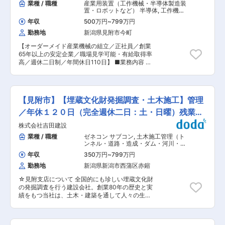
業種 / 職種
産業用装置（工作機械・半導体製造装
置・ロボットなど） 半導体
,
工作機
械・産業機械・ロボット プラント機
年収
500万円
~
799万円
器・設備
勤務地
新潟県見附市今町
【オーダーメイド産業機械の組立／正社員／創業
65年以上の安定企業／職場見学可能・有給取得率
高／週休二日制／年間休日110日】 ■業務内容 オ
ーダーメイドの産業用専用機・工作機械の組立か
ら据付、メンテナンスまでを一貫して担当いただ
きます。工場内での組立だけでなく、完成後の現
地設置やトラブル対応にも関わることで、機械の
【見附市】【埋蔵文化財発掘調査・土木施工】管理
構造理解を深めながらモノづくりの最前線でスキ
ルを発揮できるポジションです。 ＜具体的な業務
／年休１２０日（完全週休二日：土・日曜）残業１
内容＞ ・設計図をもとにした産業機械の組立作業
０Ｈ程度
株式会社吉田建設
（部品の組付け、配線、動作調整） ・完成機械の
検収業務（仕様通りかの確認および必要に応じた
業種 / 職種
ゼネコン サブコン
,
土木施工管理（ト
修正） ・お客様先での機械設置・据付作業 ・納
ンネル・道路・造成・ダム・河川・港
品後の故障・トラブル発生時の修理・メンテナン
湾・造園など） 土壌・地質・地盤調査
年収
350万円
~
799万円
ス対応 ・業務で必要な車両の運転（AT限定可）
勤務地
新潟県新潟市西蒲区赤鏥
・安全管理および作業効率向上に向けた改善提案
■組織環境 就業場所には38名が在籍しておりま
☆見附支店について 全国的にも珍しい埋蔵文化財
す。部門をまたいで連携しながら仕事を進める風
の発掘調査を行う建設会社。創業80年の歴史と実
土があります。 ■キャリア 入社後は現場での
績をもつ当社は、土木・建築を通して人々の生活
OJTを通じて業務を習得し、オーダーメイド機の
基盤を支えています。また、埋蔵文化財発掘調査
組立・据付・メンテナンスのスキルを高めていき
によって、日本の貴重な財産を未来へとつなげま
ます。経験を積んだ後は、設計や生産管理、顧客
す。 ■埋蔵文化財発掘調査未経験の方でも歓迎。
対応のリーダー職など、モノづくりのプロフェッ