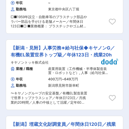
ヒヤリング、技術的フォロー、社外向けセミナー
で実績はなく、古くなった物流センターを建て直
年収
~
の講師なども担当します。 ・エンドミル工具の評
しする際に転居を伴わない異動が発生する可能性
勤務地
東京都中央区八丁堀
価のためのマシニングセンタオペレーター…開発
がある程度ですので、長く腰をすえて働くことが
過程における工具の評価を担当し、評価の結果を
可能です。 ■当社の特徴： ◇売り上げが1兆円を
□■1959年設立・自動車等のプラスチック部品や
資料にまとめること等を行います。 ■業務のやり
超える、日用品・化粧品・一般用医薬品の卸業会
ラバー部品を手がける老舗メーカー／年間休日
がい： 新しい工具を自らの手で生み出し、それが
社(業界NO.1のシェア！) ◇ほとんどの大手企業と
123日■□ ■業務概要： プラスチックやゴム材料
評価されたり、売上げに直接繋がるところ お客様
取引があり、年間に35億個を小売店に流している
を用いた家庭用製品、自動車、医療機器など幅広
の加工の役に立つことで、感謝の言葉を頂けると
インフラに近い企業 変更の範囲：会社の定める業
い分野の部品開発や量産をおこなっています。多
ころ 開発業務をサポートすることで、メンバーに
務
様な製品の材料調達および生産管理業務をお任せ
感謝されるところ ■組織構成： 配属予定の
します。 ■業務の特徴： ・製品の開発業務がス
EM（エンドミル）工具開発課には現在26名の社
【新潟・見附】人事労務※給与社保◆キヤノンG／
ムーズに進むよう技術スタッフと連携を図りなが
員が在籍しています。 工具開発１３名（うちＭＣ
ら業務を進めていきます。 ・大手企業との取引も
有機EL装置世界トップ級／年休123日・残業20h
オペレーター２名）、技術営業１１名（うちＭＣ
多くあり、手掛けた製品が市場に出た時には大き
オペレーター１名）、 今回は欠員に伴う増員を行
キヤノントッキ株式会社
なやりがいを感じることができます。 ■業務詳
います。 業務は丁寧なOJTを実施するため実地業
細： ＜購買業務＞ 外注開拓・管理、発注・仕入
業種 / 職種
産業用装置（工作機械・半導体製造装
務の経験が浅い方もご安心ください。 ■就業環境
関連業務 他 ＜生産管理業務＞ 生産計画および
置・ロボットなど）
,
人事（給与社保）
の魅力： 年間124日 、月平均残業時間は20時間
出荷計画作成および進捗管理、見積作成、出荷対
人事（労務・人事制度）
程度、有給休暇の平均消化日数は16.8日と、働き
年収
400万円
~
649万円
応 他 ■製品例： 日常生活で使うものから最先
やすい環境が整っております。過去3年間の新卒
勤務地
新潟県見附市新幸町
端の新素材開発まで、幅広い事業に取り組んでい
入社社員の離職率はほぼゼロとなっており、平均
ます。 ・自動車の内装部分のボタンやラバーコン
勤続年数は18.6年と落ち着いて長く働いていける
〜キヤノングループの安定基盤／有機EL製造装置
タクトスイッチ等の車載部品 ・携帯電話のキーシ
環境です。 ■当社について： 設立から3年後に
で世界トップクラスシェア／年休日123日／月残
ートなどの電子機器部品 ・時計のバンドやベゼル
PCBドリルの開発に着手し、ほとんどの生産設備
業約20時間／人事の中核として活躍／定年60
部品 ・医療現場における手術用トレーニングモデ
を自社で開発できるようになり、生産の効率化や
歳、65歳までの再雇用制度あり〜 ■採用背景：
ル 等 ■組織体制： 当社では製品化するまでチ
コストダウンを実現しております。 1990年代以
見附事業所における人事体制強化のための募集で
ーム制で業務を行っており、当部署単独ではなく
降、急速にパソコン・携帯電話・そしてスマート
す。今後も事業成長が続く中で、給与計算や社会
生産技術部門や設計部門スタッフと一緒に業務に
フォンが普及していくに従い、当社の工具の需要
保険業務を中心に人事基盤を支えていただける方
取り組んでいます。 ■当社の特徴： ◇自社で設
【新潟】埋蔵文化財調査員／年間休日120日／残業
も求められてきました。更に直近ではAIやDXとい
を求めています。これまでの人事経験を活かし主
計から金型製作、成形、加飾および組み立てまで