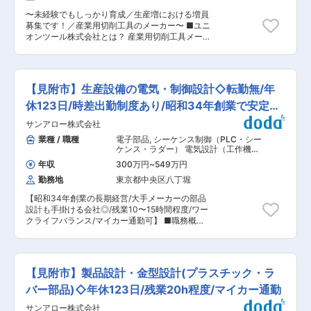
テム：IoTを駆使した遠隔監視プラットフォー
情報：株式会社FAMS（新潟県見附市新幸町2-
ム / アグリビジネス：野菜の優良苗だけを選
〜未経験でもしっかり育成／生産増における増員
4）Food & Agri Mechatro Solution.の頭文字絵を
別・育成し、植物工場の生産性を向上させる自動
募集です！／産業用切削工具のメーカー〜 ■ユニ
取ってFAMS（ファムス）と名付けれられていま
化システム など 変更の範囲：会社の定める業務
オンツール株式会社とは？ 産業用切削工具メーカ
す ■株式会社FAMS特徴：2018年に安川電機グル
ーであり、パソコンやスマートフォンなどの電子
ープビジョンのメカトロニクス応用領域を拡大す
基板に穴をあける 「PCBドリル」で世界トップシ
る新規事業の位置づけで、事業開拓、展開するエ
ェアを誇ります。髪の毛よりも細い直径0.05mm
ンジニアリング会社としての設立されました。 自
のドリルを量産する 高い技術力を持ち、日本のエ
然環境による影響を受けない農産物の安定供給に
【見附市】生産設備の電気・制御設計◇転勤無/年
レクトロニクス産業を支える「縁の下の力持ち」
対する需要の高まりや食品加工の生産現場での人
の企業です。 ■業務内容 切削工具の製造工場で
休123日/時差出勤制度あり/昭和34年創業で安定性
手不足などを背景として、農産物生産における
研削業務を担当いただきます。 ・生産設備の機械
「農」の工業化から食品加工における「食」の自
◎
サンアロー株式会社
操作 ・研削砥石の自動成形機の機械操作 ・設備
動化まで、食品市場におけるソリューション開発
点検及びメンテナンス業務 等 ※配属先は適性を考
業種 / 職種
電子部品
,
シーケンス制御（PLC・シー
に取り組んでいます。 また既に次世代に向け、機
慮し会社側で決定します。 ※未経験の方も丁寧に
ケンス・ラダー） 電気設計（工作機
械技術はもちろん、電気・制御・情報技術などに
指導いたします。安心してご応募下さい。 ■その
械・装置・設備・制御盤など）
関する技術革新・新規ビジネスの創出にも取り組
年収
300万円
~
549万円
他 ・有給消化率：80％超 ・中途入社割合：80％
んでいきます。 〔ビジネス例〕モニタリングシス
勤務地
東京都中央区八丁堀
超 ・平均勤続年数：約19年 ■当社について 当社
テム：IoTを駆使した遠隔監視プラットフォー
は製造業の基盤を支える精密工具メーカーとし
ム / アグリビジネス：野菜の優良苗だけを選
【昭和34年創業の長期経営/大手メーカーの部品
て、国内外のものづくりを支え続けている企業で
別・育成し、植物工場の生産性を向上させる自動
設計も手掛ける会社◎/残業10〜15時間程度/ワー
す。 ◎世界で求められる精密加工技術 切削工具や
化システム など 変更の範囲：会社の定める業務
クライフバランス/マイカー通勤可】 ■職務概
エンドミルなどの製品を通じて、製造業を支える
要： 自社生産設備およびお取引のある製造業者様
重要な役割を担っています。 国内だけでなく海外
のニーズに合わせて製造ラインを自動化させるた
にも拠点を持ち、グローバルに製品を提供してい
めの設備の設計・製作(電気盤のプログラミン
ます。 ◎長年の実績と安定基盤 1960年設立の老
グ)。構想設計や電気・制御設計がメインとなりま
舗メーカーとして、60年以上にわたり技術と実績
【見附市】製品設計・金型設計(プラスチック・ラ
す。 多様化するモノ造りの変革に対し、より良い
を積み重ねてきました。 安定した経営基盤のも
提案で多くの製造業者様の製造ラインを自動化に
バー部品)◇年休123日/残業20h程度/マイカー通勤
と、長期的に働ける環境が整っています。 変更の
導くことがミッションです。 ■主な職務内容：
範囲：会社の定める業務
サンアロー株式会社
・お客様のニーズに合わせた設備の設計・製作を