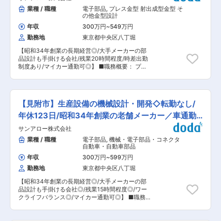
行っていただきます ・構想設計、電気、制御設計
業種 / 職種
電子部品
,
プレス金型 射出成型金型 そ
が主業務です ・医療、電気、自動車、民生、食
の他金型設計
品、鉄工、研究開発機関 等々、あらゆる業界に
年収
300万円
~
549万円
向けたカスタマイズの自動化・省力化設備を設計
勤務地
東京都中央区八丁堀
してもらいます ■組織体制： 電気制御設計は4
名、40〜50代が多数在籍しています。機械設計
【昭和34年創業の長期経営◎/大手メーカーの部
担当者とペアを組んで業務を行います。 ■このお
品設計も手掛ける会社/残業20時間程度/時差出勤
仕事の魅力： ◎勤務していただく新潟工場は、6
制度あり/マイカー通勤可◎】 ■職務概要： プラ
年前から「メカトロニクス事業」に注力！ ◎製造
スチック部品やラバー製品など、大手製造業を中
ラインの自動化システムを開発し、生産性の向上
心とした顧客から受注した製品の設計・金型設計
と人手不足に悩む製造業者様の発展に貢献する事
をお願いします。 ■主な職務内容： ・プラスチ
業 ■働き方： 自己都合による早出遅出の制度あ
ック部品、ラバー部品の製品設計、金型設計 ・お
り。前日までにご希望提出可能で、通常勤務より
【見附市】生産設備の機械設計・開発◇転勤なし/
客様への製品提案や製品開発 ・CADソフトは
1時間の前後が可能です。 新潟市内から通勤して
「キャティア」（3D)を使用 ■組織体制：製品・
年休123日/昭和34年創業の老舗メーカー／車通勤
いる方もいます。 ■当社について：当社は、
金型設計6名で、40〜50代が多数在籍していま
1959年（昭和34年）に工業用ゴム製品の加工メ
◎
サンアロー株式会社
す。ひとつの案件に対し、各部担当者とチームを
ーカーとして発足しました。以来、時計用防水パ
組んで業務を行います。 ■このお仕事の魅力： ◎
業種 / 職種
電子部品
,
機械・電子部品・コネクタ
ッキンの製造を手掛け、1970年には世界最初の導
設計業務だけでなく、試作トライの立ち合いや製
自動車・自動車部品
電シリコーンゴムの加工技術の開発に着手しまし
品開発にも携わりながらモノづくりを進めるた
た。これは時代の変遷とともに、電卓、リモコ
年収
300万円
~
599万円
め、製品が市場へ出た時の達成感は大きなものが
ン、電子楽器、コードレス電話など、幅広い業界
勤務地
東京都中央区八丁堀
あります。 ◎お客様から依頼された製品（部品）
で用いられています。特に当社の代表的製品に育
の具現化だけでなく、お客様への技術・製品提案
ちましたモバイル関連キーシート、中でも携帯電
【昭和34年創業の長期経営◎/大手メーカーの部
で採用された製品（部品）も多くあります。 ◎大
話用途では当社独自のハイブリッド化した技術が
品設計も手掛ける会社◎/残業15時間程度◎/ワー
手メーカーの部品設計を手掛けることも多くあり
顕著に取り入れられ、グローバル化した市場にお
クライフバランス◎/マイカー通勤可◎】 ■職務概
ます ■働き方： 自己都合による早出遅出の制度
いてひときわ高い評価を頂いております。 自社で
要： 自社生産設備およびお取引のある製造業者様
あり。前日までにご希望提出可能で、通常勤務よ
設計から金型製作、成形、加飾および組み立てま
のニーズに合わせて製造ラインを自動化させるた
り1時間の前後が可能です。 新潟市内から通勤し
での一貫生産ができ、お客様の高度化・多様化す
めの機械装置の設計・製造。構想設計や機械設計