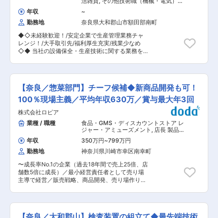
活雑貨
,
その他技術職（機械・電気）
高待遇です。 ・チーフ昇格までの平均期間は10
連絡／5S活動推進 ※入社直後は組み立てを学んで
生産管理
カ月〜1年。最短だと2カ月〜3カ月でチーフにな
年収
~
いただき、その後に生産技術／工程をご担当いた
った方もいらっしゃいます。 ・さらにその先に
勤務地
奈良県大和郡山市額田部南町
だきます。リードタイムの短縮やレイアウト設計
は、部長や本部長、グループ会社の役員などキャ
などもお任せいたします。出張はございません。
リアアップの道も広がっています。28歳で本部
◆◇未経験歓迎！/安定企業で生産管理業務チャ
■組織構成：部長、グループ長、メンバー（4
長、34歳で役員になった実例もあります。 ■社
レンジ！/大手取引先/福利厚生充実/残業少なめ
名）で構成されております。OJTで業務を覚えて
員インタビュー 「面白い経験ができそう」と思っ
◇◆ 当社の設備保全・生産技術に関する業務を
いただきます。 ■特徴／魅力： ・独自の画像認
たのが入社のきっかけです。やってみたかった商
お任せします。未経験者歓迎、大手取引先もある
識技術を搭載した産業用ロボット（プリント基板
品開発を入社3年目で任せてもらい、試行錯誤し
安定基盤の他、福利厚生充実しています。 ■職務
の品質検査装置）の設計開発から製造、販売まで
ながら開発した商品が売り場に並ぶのを見たとき
詳細： ・生産計画に基づく伝票・指示書作成 ・
を手掛けています。「ものを見て不良を判断す
はとてもうれしかったです。 変更の範囲：会社の
製造工程の進捗管理 ・製造現場との連携・調整
る」、すなわち人間の目と脳にあたる機能をテク
【奈良／惣菜部門】チーフ候補◆新商品開発も可！
定める業務
・外注先・協力会社との納期調整 ・原材料・部材
ノロジーで実現し、他分野への応用可能性を追求
の発注および在庫管理 ※デスクワーク：製造現場
100％現場主義／平均年収630万／賞与最大年3回
します。そして、日本発の先端技術で、グローバ
＝6：4 ■ゆくゆくお任せする業務： ・生産実績
ルトップブランドを実現します。 ・パソコンや携
株式会社ロピア
データの集計・分析 ・生産スケジュールの作成・
帯電話等の家電のみならず、自動車、航空機、ロ
管理 ・品質・納期に関する社内外との調整業務
業種 / 職種
食品・GMS・ディスカウントストア レ
ケットと幅広く使われているプリント基板の外観
・外部取引先・協力会社の定期監査対応 ・業務改
ジャー・アミューズメント
,
店長 製品
検査装置メーカーで、わずか創業8年で世界シェ
善・生産性向上のための改善活動推進 ■サポート
開発（食品メニュー開発・中食・外
アトップクラスに成長した優良企業です。X線、
年収
350万円
~
799万円
食）
体制： 入社後はOJTで生産管理業務を学んでいた
3D、2Dと3種類の外観検査装置を有していま
勤務地
神奈川県川崎市幸区南幸町
だきます。わからないことには先輩社員が付きっ
す。 ■今後の展望： 当社は1994年の創業以来、
切りでレクチャーしますので、未経験でも安心し
変化し続ける市場ニーズに対応し、日本国内はも
〜成長率No.1の企業（過去18年間で売上25倍、店
て働けます。また、工業高校出身でない方も多く
とより世界中のお客様から信頼される最先端の検
舗数5倍に成長）／最小経営責任者として売り場
入社しており、丁寧な指導を受けながら働ける環
査システムを構築し続けています。今日、自動運
主導で経営／販売戦略、商品開発、売り場作りま
境です。 ■組織体制： 3名（30代2名・40代1
転、航空宇宙、医療、5G などの高度なテクノロ
で担当〜 ■業務内容 関西のいずれかの店舗に
名） 当社の生産管理部では、経験豊富な先輩社員
ジーの進化と発展に伴い、そのインフラやアプリ
て、惣菜事業部のチーフまたはチーフ候補をお任
が多数在籍しており、新しく入社する方々をしっ
ケーションを実現する製品の品質がますます重要
せいたします。チーフ候補として入社した場合
かりとサポートします。チームワークを大切にし
になっています。SAKIの自動検査システムは、高
も、最短2〜3ヶ月、平均10〜12ヶ月でチーフへ
ており、困ったことがあればすぐに相談できる雰
【奈良／大和郡山】検査装置の組立て◆最先端技術
精度な検査技術で製造プロセスへ重要なフィード