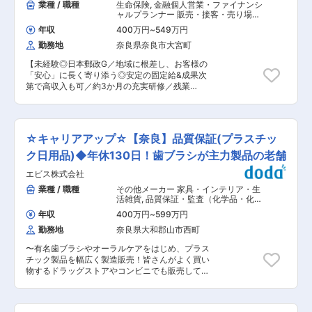
業種 / 職種
生命保険
,
金融個人営業・ファイナンシ
ャルプランナー 販売・接客・売り場担
当
年収
400万円
~
549万円
勤務地
奈良県奈良市大宮町
【未経験◎日本郵政G／地域に根差し、お客様の
「安心」に長く寄り添う◎安定の固定給&成果次
第で高収入も可／約3か月の充実研修／残業
9.4h・育休復帰98％】 ★未経験でも長期的にご
活躍！ （1）約3か月の集合研修で同期とスター
ト★子育てなどで参加が難しい方はリモートプロ
グラムあり └配属後も班体制で、教育トレーナー
☆キャリアアップ☆【奈良】品質保証(プラスチッ
や先輩が日常的にフォロー （2）営業・保険未経
験で入社した社員が多数活躍中 └販売接客、事
ク日用品)◆年休130日！歯ブラシが主力製品の老舗
務、技術職、介護職など未経験スタートの社員が
エビス株式会社
多く定着・活躍中 （3）日本郵政Gならではの安
心できる評価制度 └フルコミッション（完全歩合
業種 / 職種
その他メーカー 家具・インテリア・生
制）ではなく、安定した基本給制度。加えて成果
活雑貨
,
品質保証・監査（化学品・化成
に応じた報酬 └ノルマはなく上長と相談しながら
品・化学原料など） 品質保証・監査
年収
400万円
~
599万円
（加工成型品）（樹脂・金属・鉄鋼・
目標設定。売上だけでなく、お客様対応の質やア
ガラスなど）
勤務地
奈良県大和郡山市西町
フターフォローなども含めて総合的に評価 ■業務
概要： 担当エリア内のお客さまへアフターフォロ
〜有名歯ブラシやオーラルケアをはじめ、プラス
ーや保険商品のご提案をお任せいたします。 教
チック製品を幅広く製造販売！皆さんがよく買い
育、結婚、出産、老後など日々の暮らしの中で生
物するドラッグストアやコンビニでも販売してい
じるお悩みに対し、郵便局と一体となった地域密
る社会貢献性◎〜 〜「130年の伝統。その重責を
着のサービスを活かしながら、一人ひとりに寄り
担い、次代を創る一手を打て。」老舗ブランドの
添ったご案内・ご相談対応を行います。 例）1日
未来を守り作る品質保証ポジションをお任せ！〜
の流れ： 8:30始業／9:00訪問準備〜訪問※契約内