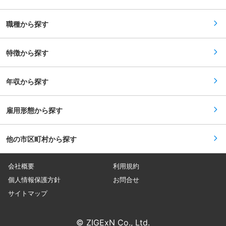
す。その後、交替勤務に移っていただきOJTで教
育をさせていただきます。 ■職場環境について：
・新工場では、きれいな環境はもちろん、自動化
職種から探す
された装置や集中管理ができる環境など業務効率
の向上を図る仕組みが整えられております。 ■配
属部門構成： ・押出成形担当 マネージャー1名、
メンバー7名 若手社員も多く、コミュニケーショ
特徴から探す
ンが活発な明るい職場です。ダイキングループと
して、品質や安全も重視しており、ISOに基づく
施策実行や5S活動など積極的に行っています。
年収から探す
■やりがい： ・モノづくりの職人として成長がで
きます。また、成果を出せば評価される人事制度
であり、昇給もその分期待できます。 ■会社概
要： 当社は、1956年（昭和31年）に三フッ化樹
雇用形態から探す
脂による金属加工を行うために設立され、その
後、フッ素樹脂の成形加工、その加工品を用いた
半導体洗浄装置の製造と、業容を拡大して参りま
他の市区町村から探す
した。また私たちは、フッ素化学事業において世
界第2位を誇るダイキン工業のグループ会社とし
てその躍進の一翼を担っております。 変更の範
囲：会社の定める業務
会社概要
利用規約
個人情報保護方針
お問合せ
サイトマップ
© ZIGExN Co., Ltd.