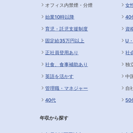
オフィス内禁煙・分煙
女
始業10時以降
4
育児・託児支援制度
資
固定給35万円以上
U
正社員登用あり
社
社食、食事補助あり
独
英語を活かす
中
管理職・マネジャー
自
40代
5
年収から探す