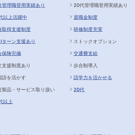
性管理職登用実績あり
20代管理職登用実績あり
0代以上活躍中
退職金制度
格取得支援制度
研修制度充実
・Iターン支援あり
ストックオプション
会保険完備
交通費支給
立支援制度あり
歩合制導入
国語を活かす
語学力を活かせる
社製品・サービス取り扱い
20代
0代以上