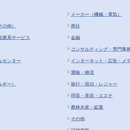
メーカー（機械・電気）
その他）
商社
医療系サービス
金融
コンサルティング・専門事
ルセンター
インターネット・広告・メ
運輸・物流
ルギー）
旅行・宿泊・レジャー
理容・美容・エステ
農林水産・鉱業
その他