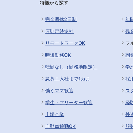
特徴から探す
完全週休2日制
年
原則定時退社
残
リモートワークOK
フ
時短勤務OK
副
転勤なし（勤務地限定）
学
急募！入社まで1カ月
採
働くママ歓迎
ス
学生・フリーター歓迎
経
上場企業
外
自動車通勤OK
服