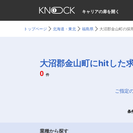
キャリアの扉を開く
トップページ
北海道・東北
福島県
大沼郡金山町の採
大沼郡金山町にhitした
0
件
ご指定
条
業種から探す