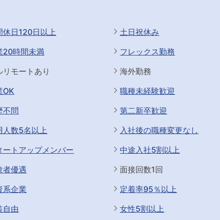
間休日120日以上
土日祝休み
業20時間未満
フレックス勤務
ルリモートあり
海外勤務
業OK
職種未経験歓迎
歴不問
第二新卒歓迎
用人数5名以上
入社後の職種変更なし
タートアップメンバー
中途入社5割以上
験者優遇
面接回数1回
資系企業
定着率95％以上
装自由
女性5割以上