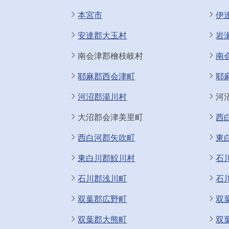
本宮市
伊
安達郡大玉村
岩
南会津郡檜枝岐村
南
耶麻郡西会津町
耶
河沼郡湯川村
河
大沼郡会津美里町
西
西白河郡矢吹町
東
東白川郡鮫川村
石
石川郡浅川町
石
双葉郡広野町
双
双葉郡大熊町
双