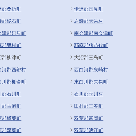
達郡桑折町
伊達郡国見町
瀬郡鏡石町
岩瀬郡天栄村
会津郡只見町
南会津郡南会津町
麻郡磐梯町
耶麻郡猪苗代町
沼郡柳津町
大沼郡三島町
白河郡西郷村
西白河郡泉崎村
白川郡棚倉町
東白川郡矢祭町
川郡石川町
石川郡玉川村
川郡古殿町
田村郡三春町
葉郡楢葉町
双葉郡富岡町
葉郡双葉町
双葉郡浪江町