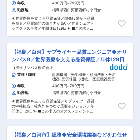
ます。 ・動物が好き、酪農に興味がある、そんな
管理・品質保証（GQP・QMS）
退勤しており、ワークライフバランスも実現。 ◎
年収
400万円
~
799万円
方はぜひ当社へご応募ください！ ■組織構成につ
工場内は24時間365日22度に保たれており、快適
勤務地
福島県西白河郡西郷村小田倉
いて（配属先など）： ・従業員数： 17名（アル
な環境での勤務が可能です。 ◎未経験者でも活躍
バイト季節要員含む）正社員16名 AP4〜5名 ・
できる環境が整っており、個人の頑張りを評価す
≪世界医療を支える品質保証／開発段階から品質
男女構成：女性6人 ・平均年齢、年齢層：20代4
る会社の考えから給与や福利厚生に満足度が高い
を創る／品質部門の発言力が高い／世界シェアト
人、30代3人、40代6人、50代2人、60代1人 ■
です。生産目標をクリアしたら報奨金を支給。福
ップクラス事業／年間休日129日≫ ■この求人の
当社について： 当社は2000年に農家4戸で設立
利厚生にも力を入れ、社員が必要とするものには
オススメポイント： ・世界シェアトップクラスを
した協業型農業法人です。現在は、乳牛総頭数約
出費を惜しみません。 ◎当社製品は工場の自動化
誇る内視鏡事業に携わり、品質保証を通じて世界
750頭を飼育しています。 牛の糞尿を堆肥化し販
が進む製造業で存在感を発揮しており、今後も更
中の医療現場に貢献できる ・新製品開発の構想設
売するなど、持続可能で自然にやさしい営農が実
なる需要が見込まれています。 変更の範囲：会社
計段階から品質保証として参画し、品質を上流か
践できるよう心がけています。 ■先輩スタッフの
【福島／白河】サプライヤー品質エンジニア◆オリ
の定める業務
ら作り込める ・品質部門の意見や提案が尊重さ
声： ・牧場の雰囲気がとてもよいです。スタッフ
れ、改善活動や設計レビューに主体的に関われる
ンパスG／世界医療を支える品質保証／年休129日
の方もとても親切で、温かい雰囲気が感じられま
内視鏡システムにおける画像処理装置や光源装置
した。自然に囲まれた中で、働くことができる点
白河オリンパス株式会社
などの開発・製造を行う当社にて、医療機器の設
も魅力です。 ・一番のやりがいは、仔牛たちの成
計品質保証業務をお任せいたします。 ■職務内
業種 / 職種
計測機器・光学機器・精密機器・分析
長を見守ることができること。毎日少しずつ成長
容： ・製造工程における品質保証業務 ・新製品
機器
,
品質保証（機械） 医療機器品質
していく姿に感動する時もあります。餌をあげた
開発プロジェクトでの品質保証活動 ・設計レビュ
管理・品質保証（GQP・QMS）
ときに嬉しそうに食べる姿を見ると嬉しいです。
年収
400万円
~
799万円
ーおよび品質影響評価 ・品質データ分析と改善活
牧場での仕事は、自然の中で動物たちとふれあい
勤務地
福島県西白河郡西郷村小田倉
動の推進 ・不適合品管理およびCAPA実施 配属先
ながら過ごす時間に癒されます。
は品質保証部の設計品質保証グループです。量産
≪世界医療を支える品質保証／サプライヤー品質
設計を担う新製品開発案件に品質保証として参画
の中核担当／社内外をつなぐ重要ポジション／年
し、検査基準や製品標準書の策定、リスク評価、
間休日129日≫ ■この求人のオススメポイント：
品質改善活動まで幅広く担当します。1案件を1〜
・世界トップクラスの内視鏡事業を品質面から支
2年かけて推進するため、短期的な対応ではな
え、世界中の医療現場へ貢献できる ・サプライヤ
く、製品品質を根本から高める達成感を得られる
ーと開発・製造部門をつなぐ立場として品質向上
環境です。 ■品質保証の経験をより価値あるキャ
を主導できる ・年間休日129日に加えリモートワ
リアへ： 品質データ分析や不適合対応だけでな
【福島／白河市】総務◆安全環境業務などをお任せ
ークも利用可能で長期的に働きやすい 内視鏡シス
く、設計レビューや開発品質保証にも携わりま