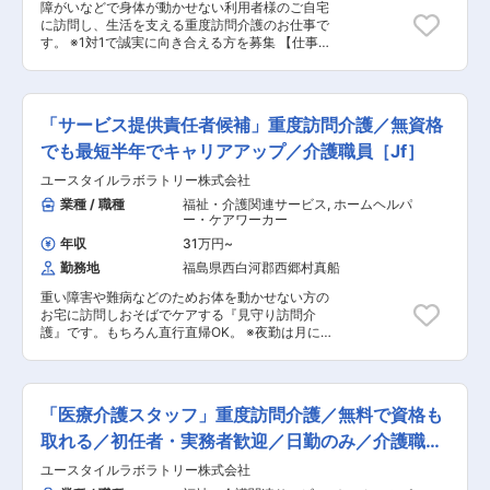
で悩むこともありません。 給与：「今は良いけど
浴・食事の介助など ■医療的ケア： たんの吸
障がいなどで身体が動かせない利用者様のご自宅
将来を考えたら今の給与だと難しいよな～」なん
引、経管栄養（胃ろう・腸ろう） など ※詳細
に訪問し、生活を支える重度訪問介護のお仕事で
て思っていませんか？資格の取得などで給与UP
は面談時にお伝えします ◎最初は先輩スタッフが
す。 ※1対1で誠実に向き合える方を募集 【仕事内
のチャンス多数。最短半年で給与UPした方もい
必ず同行し、業務の流れや注意点を徹底的に指導
容】 見守りや日常生活のお手伝いが中心ですが、
ます。 【POINT2：2025年に介護需要がUP！！
します。未経験の方もプロとして成長できます。
利用者様の生活を支える大切なポジションです。
学び・働くなら今！！】 2025年に団塊の世代が
※日勤と夜勤月12回程度 ■見守り・対話：状態の
75歳を迎え、全人口の18.1%が後期高齢者になる
変化に気を配りながらの安全管理 ■生活介助：
「サービス提供責任者候補」重度訪問介護／無資格
とされています。（65歳以上は全人口の30.3％
家事援助（洗濯、掃除、料理など） ■身体介護：
予想） 介護サービスのニーズが高まる一方で、深
起床・就寝・入浴・食事の介助など ■医療的ケ
でも最短半年でキャリアアップ／介護職員［Jf］
刻な介護人材不足に陥ると予測されています。 だ
ア： たんの吸引、経管栄養（胃ろう・腸ろう）
からこそ！！！介護を学び、働くなら今です！
ユースタイルラボラトリー株式会社
など ※詳細は面談時にお伝えします ◎最初は先
【POINT3：無料で取れる公的資格】 無料で「重
輩スタッフが必ず同行し、業務の流れや注意点を
業種 / 職種
福祉・介護関連サービス
,
ホームヘルパ
度訪問介護従業者養成研修統合課程」を取得でき
徹底的に指導します。未経験の方もプロとして成
ー・ケアワーカー
るから、無資格、未経験の方でもOK また、当社
長できます。
年収
31万円
~
研修で「介護職員実務者研修」の取得も可能！持
っていない資格を取得して給与もUP。
勤務地
福島県西白河郡西郷村真船
重い障害や難病などのためお体を動かせない方の
お宅に訪問しおそばでケアする『見守り訪問介
護』です。もちろん直行直帰OK。 ※夜勤は月に
12回。 【仕事内容】 ALSなどの難病の方や、さ
まざまな障がいによりおひとりでは生活できない
方のご自宅へ伺い、生命と生活を支える、障害福
祉をメインとした訪問介護ケアのお仕事です。 ◎
「医療介護スタッフ」重度訪問介護／無料で資格も
ケアスタッフ業務 障がい者の方、高齢者の方、一
人ひとりに必要なケアを行っていく、専門的な介
取れる／初任者・実務者歓迎／日勤のみ／介護職員
護職です。 研修を通して、需要が非常に高い「医
［Jd］
ユースタイルラボラトリー株式会社
療的ケア」ができるプロフェッショナルな介護士
としても成長できます。 人の役に立つ仕事をして