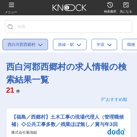
検索履歴
気になる
メニュー
西白河郡西郷村
路線・駅
年収
職種
西白河郡西郷村の求人情報の検
索結果一覧
21
件
おすすめ順
【福島／西郷村】土木工事の現場代理人（管理職候
補）◇公共工事多数／残業ほぼ無し／賞与年3回
株式会社菊池組