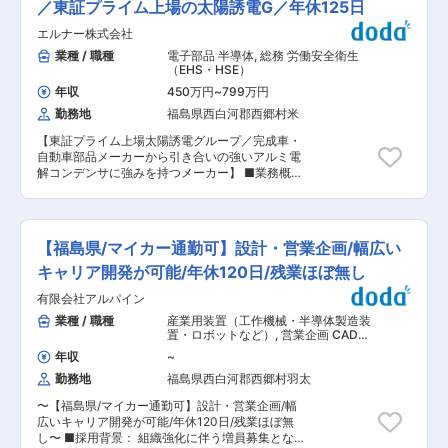
テムにおける画像処理装置や光源装置などの開
／東証プライム上場の太陽誘電G／年休125日
す。検査や管理だけではなく、製品開発の意思決
発・製造を行う当社にて、サプライヤー品質エン
定にも関与できるため、品質保証としての市場価
エルナー株式会社
ジニア業務をお任せいたします。 ■職務内容：
値を高めたい方に最適な環境です。 ■品質の声が
・サプライヤー製品および部品の品質認証業務 ・
業種 / 職種
電子部品 半導体
,
総務 労働安全衛生
製品づくりを動かす風土： 品質保証部門は社内で
サプライヤー監査の計画立案および実施 ・品質問
（EHS・HSE）
存在感が高く、現場の意見や改善提案を発信しや
題の原因分析および是正対応推進 ・重要部品に関
すい環境です。品質視点を活かして製品や工程の
年収
450万円
~
799万円
する品質保証活動 ・品質契約の締結および維持管
改善に踏み込みたい方にとって、大きなやりがい
勤務地
福島県西白河郡西郷村米
理 主なミッションは、サプライヤーと社内関係部
を実感できます。 ■当社について： 当社はオリ
署をつなぐ橋渡し役として品質向上を実現するこ
ンパスグループの中核生産拠点として、内視鏡診
【東証プライム上場太陽誘電グループ／完成車・
とです。担当サプライヤーは約10社を想定してお
断を支える画像処理装置や光源装置の開発・製
自動車部品メーカーから引き合いの強いアルミ電
り、品質問題の原因分析や是正活動、監査や改善
造、修理サービスを担っています。世界の消化器
解コンデンサに強みを持つメーカー】 ■業務概
活動にも携わります。社内外との折衝機会が多
用内視鏡市場で高いシェアを持つ事業基盤のも
要： ・施設管理 └インフラ整備、設備メンテナン
く、品質保証の知識に加え調整力や課題解決力も
と、最先端医療機器の品質を支える役割を担って
ス、安全環境管理 等 ・人事 └採用活動、教育
活かせます。また海外サプライヤーとの取引もあ
います。高齢化や低侵襲医療ニーズの拡大により
(人事、労務)、評価体制の管理、規定改訂、 人
り、ご経験や語学力に応じてメール対応や会議、
今後も成長が期待される分野であり、開発から製
事戦略企画、社内制度企画・運用 等 ・総務 └勤
監査対応などをお任せする場合があります。海外
【福島県/マイカー通勤可】設計・営業企画/幅広い
造、サービスまでを一貫して担う強みがありま
怠管理、社保、給与関連業務、労務対応、健康管
出張は必要時のみのため、グローバルな業務に携
す。高い技術力と品質文化のもと、世界の医療を
理 等 ・経理 └支払い等月次処理、会計、決算、
キャリア開発が可能/年休120日/残業ほぼ無し
わりながら働きやすい環境です。 ■品質改善を主
支える品質保証のプロフェッショナルとしてキャ
予算管理 等 ・システム管理 └ＰＣ、サーバー、
導するやりがいあるポジション： 品質問題への対
リアを築くことができます。 変更の範囲：会社の
有限会社アルパイン
システム管理 等 ■当社について： 当社は、東
応だけでなく、サプライヤー監査や改善活動を通
定める業務
証プライム上場企業、電子部品メーカー『太陽誘
業種 / 職種
産業用装置（工作機械・半導体製造装
じて品質向上を推進します。自らの提案や働きか
電』のグループ会社です。2014年に太陽誘電株
置・ロボットなど）
,
営業企画 CADオ
けによって製品品質の向上を実現できるため、大
式会社と資本業務提携を結び、2019年より太陽誘
ペレーター（機械）
きな達成感を得ることができます。 ■品質保証経
年収
~
電株式会社の完全子会社としてアルミニウム電解
験をさらに広げられる環境： 業界経験は問いませ
勤務地
福島県西白河郡西郷村羽太
コンデンサおよび電気二重層コンデンサを開発、
ん。品質保証や品質管理、設計、生産技術の経験
製造、販売しています。 グループ全体で２万人
を活かしながら、サプライヤーマネジメントや監
〜【福島県/マイカー通勤可】設計・営業企画/幅
超、単独でも２千人超の従業員を有し、世界の未
査業務など新たな専門性を身につけることが可能
広いキャリア開発が可能/年休120日/残業ほぼ無
来を担う電子部品を開発・製造しています。 主力
です。 ■当社について： 当社はオリンパスグル
し〜 ■採用背景： 組織強化に伴う増員募集とな
製品である『ハイブリッドアルミ電解コンデン