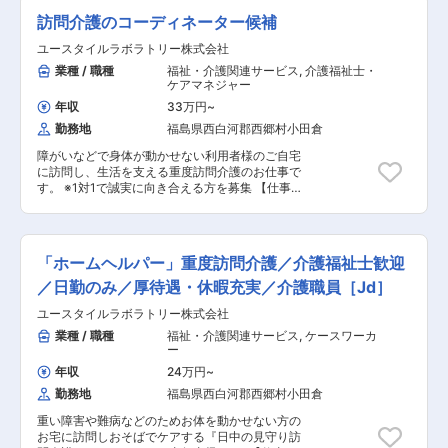
実しています！ 職場環境：たくさんの人を一度に
二日制といった待遇も充実しています！ 職場環
未来がある業種＞ 【POINT1：続けやすい職場3
願いします。 質問や相談などを気軽に受けられる
ケアする施設とは違い、お一人に寄り添いゆった
訪問介護のコーディネーター候補
境：たくさんの人を一度にケアする施設とは違
種の神器】 厚待遇：賞与年2回はもちろん有給休
頼られる社員さんとして活躍してください！ ■サ
りとしたオシゴト。また、関わるのはご利用者さ
い、お一人に寄り添いゆったりとしたオシゴト。
暇や完全週休二日制といった待遇も充実していま
ービス提供管理 ■介護スタッフのフォロー・指
んがメインなので人間関係で悩むこともありませ
ユースタイルラボラトリー株式会社
また、関わるのはご利用者さんがメインなので人
す！ 職場環境：たくさんの人を一度にケアする施
導・育成・ケア ■ご家族との連絡 ■担当者会議へ
ん。 給与：「今は良いけど将来を考えたら今の給
業種 / 職種
福祉・介護関連サービス
,
介護福祉士・
間関係で悩むこともありません。 給与：「今は良
設とは違い、お一人に寄り添いゆったりとしたオ
の出席 ■スタッフのシフト作成 ■ご利用者様ごと
与だと難しいよな～」なんて思っていませんか？
ケアマネジャー
いけど将来を考えたら今の給与だと難しいよな
シゴト。また、関わるのはご利用者さんがメイン
のチーム管理 ■他事業所・行政相手の打合せ ■事
資格の取得などで給与UPのチャンス多数。最短
～」なんて思っていませんか？資格の取得などで
なので人間関係で悩むこともありません。 給与：
業部の運営、売上管理 ■営業戦略の企画と実行 ■
年収
33万円
~
半年で給与UPした方もいます。
給与UPのチャンス多数。最短半年で給与UPした
「今は良いけど将来を考えたら今の給与だと難し
非常勤スタッフの採用 ◎ケアスタッフ業務 障がい
勤務地
福島県西白河郡西郷村小田倉
方もいます。
いよな～」なんて思っていませんか？資格の取得
者の方、高齢者の方、一人ひとりに必要なケアを
などで給与UPのチャンス多数。最短半年で給与
行っていく、専門的な介護職です。 研修を通し
障がいなどで身体が動かせない利用者様のご自宅
UPした方もいます。 【POINT2：2025年に介護
て、需要が非常に高い「医療的ケア」ができるプ
に訪問し、生活を支える重度訪問介護のお仕事で
需要がUP！！学び・働くなら今！！】 2025年に
ロフェッショナルな介護士としても成長できま
す。 ※1対1で誠実に向き合える方を募集 【仕事内
団塊の世代が75歳を迎え、全人口の18.1%が後期
す。 人の役に立つ仕事をしていきたい方、お待ち
容】 見守りや日常生活のお手伝いが中心ですが、
高齢者になるとされています。（65歳以上は全人
しております！ ■見守り・対話：状態の変化に気
利用者様の生活を支える大切なお仕事です。 ※日
口の30.3％予想） 介護サービスのニーズが高ま
を配りながらの安全管理 ■生活介助： 家事援助
勤と夜勤月12回程度 ◎コーディネーター業務 一
る一方で、深刻な介護人材不足に陥ると予測され
（洗濯、掃除、料理など） ■身体介護： 起床・
緒にお仕事をするスタッフさんのシフト管理や教
「ホームヘルパー」重度訪問介護／介護福祉士歓迎
ています。 だからこそ！！！介護を学び、働くな
就寝・入浴・食事の介助など ■医療的ケア： た
育など働きやすい環境を整えるお仕事を主にお願
ら今です！
んの吸引、経管栄養（胃ろう・腸ろう） など
いします。 質問や相談などを気軽に受けられる頼
／日勤のみ／厚待遇・休暇充実／介護職員［Jd］
※詳細は面談時にお伝えします ◎最初は先輩スタ
られる社員さんとして活躍してください！ ■介護
ユースタイルラボラトリー株式会社
ッフが必ず同行し、業務の流れや注意点を徹底的
スタッフのフォロー・指導・育成・ケア ■ご家族
に指導します。未経験の方もプロとして成長でき
との連絡 ■担当者会議への出席 ■サービス提供管
業種 / 職種
福祉・介護関連サービス
,
ケースワーカ
ます。
理 ■スタッフのシフト作成 ■ご利用者様ごとのチ
ー
ーム管理 ■非常勤スタッフの採用 など ◎ケア業
年収
24万円
~
務 ■見守り・対話：状態の変化に気を配りながら
勤務地
福島県西白河郡西郷村小田倉
の安全管理 ■生活介助： 家事援助（洗濯、掃
除、料理など） ■身体介護： 起床・就寝・入
重い障害や難病などのためお体を動かせない方の
浴・食事の介助など ■医療的ケア： たんの吸
お宅に訪問しおそばでケアする『日中の見守り訪
引、経管栄養（胃ろう・腸ろう） など ※詳細