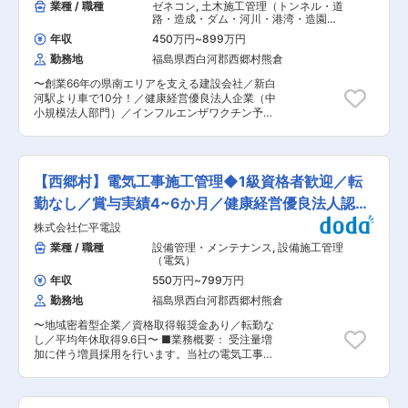
業種 / 職種
ゼネコン
,
土木施工管理（トンネル・道
路・造成・ダム・河川・港湾・造園な
ど） 土木施工管理（上下水道）
年収
450万円
~
899万円
勤務地
福島県西白河郡西郷村熊倉
〜創業66年の県南エリアを支える建設会社／新白
河駅より車で10分！／健康経営優良法人企業（中
小規模法人部門）／インフルエンザワクチン予防
接種補助やがん保険加入補助など健康に関する福
利厚生充実◎／U・Iターン歓迎〜 ■業務内容： 福
島県西郷村にて公共工事を中心とした土木工事等
を行う当社にて、公共工事及び民間の現場施工管
【西郷村】電気工事施工管理◆1級資格者歓迎／転
理を行っていただきます。 ▼具体的には下記業務
をお任せします： ・土木工事での施工管理（原
勤なし／賞与実績4~6か月／健康経営優良法人認定
価、工程、品質、安全） ・発注者や協力会社等と
◆
株式会社仁平電設
の打ち合わせ、書類作成 ・パソコンでの書類作
成・整理 ・CADによる図面作成及び修正（要相
業種 / 職種
設備管理・メンテナンス
,
設備施工管理
談） ※今後ICT化にも力を入れていく予定ですの
（電気）
で、ドローンを使った測量や3次元解析などの業
年収
550万円
~
799万円
務にも携わっていただけます。 ■働き方： ・創
勤務地
福島県西白河郡西郷村熊倉
業66周年と地元での知名度が高く、発注元は県や
西郷村といった公共工事が多く、安定した受注を
〜地域密着型企業／資格取得報奨金あり／転勤な
いただいております。 ・ご対応エリアは9割以上
し／平均年休取得9.6日〜 ■業務概要： 受注量増
が西郷村となり、その他も白河市など近隣のみで
加に伴う増員採用を行います。当社の電気工事施
県外の対応ございませんので、基本的に出張発生
工の現場監督として活躍いただける方を募集しま
しません。 ・残業は実態としてほとんど発生して
す。 ■業務詳細： ・工程表作成、進捗管理、資
おりません。 ■就業環境： ・当社は健康経営優
材機材の手配、人員配置 ・安全管理、原価管理、
良法人（中小規模法人部門）やふくしま健康経営