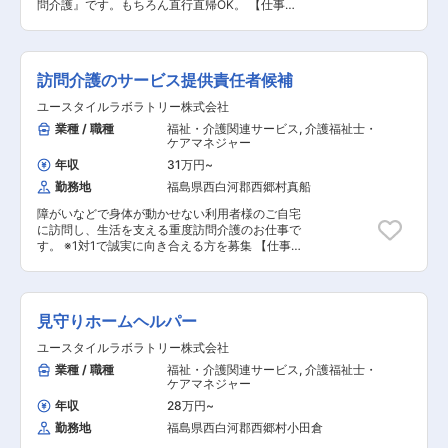
問介護』です。もちろん直行直帰OK。 【仕事内
は面談時にお伝えします ◎最初は先輩スタッフが
容】 ALSなどの難病の方や、さまざまな障がいに
必ず同行し、業務の流れや注意点を徹底的に指導
よりおひとりでは生活できない方のご自宅へ伺
します。未経験の方もプロとして成長できます。
い、生命と生活を支える、障害福祉をメインとし
た訪問介護ケアのお仕事です。 ・生活介助： 家
訪問介護のサービス提供責任者候補
事援助 ・身体介護： 入浴・食事の介助 ・外出時
の同行支援 ・介護記録の記入 ・医療的ケア： た
ユースタイルラボラトリー株式会社
んの吸引、経管栄養 など ※詳細は面談時にお
業種 / 職種
福祉・介護関連サービス
,
介護福祉士・
伝えします ◎働いている人のほとんどが無資格・
ケアマネジャー
未経験からスタート！！研修や仕事を覚えるまで
は先輩スタッフが同行するので安心！ ■━━━ 1
年収
31万円
~
日のスケジュール例 ━━━□ ◇9:00～／サービス
勤務地
福島県西白河郡西郷村真船
開始 ・ベットから車いすへの移乗 ・お食事介助
・外出援助など ◇13:00～／サービス記録、終
障がいなどで身体が動かせない利用者様のご自宅
了 ＜休憩・次の利用者宅へ移動＞ ◇14:00～／利
に訪問し、生活を支える重度訪問介護のお仕事で
用者宅到着・サービス開始 ◇18:00～／サービス
す。 ※1対1で誠実に向き合える方を募集 【仕事内
記録、終了 ・直行直帰OK ※担当する件数や、ご
容】 見守りや日常生活のお手伝いが中心ですが、
利用者様によって時間・サービスは異なります。
利用者様の生活を支える大切なお仕事です。 ※日
※介護保険サービスを提供する事業所の場合は家
勤と夜勤月12回程度 ◎サービス提供責任者業務
事代行などのお仕事が含まれるケースもあります
一緒にお仕事をするスタッフさんのシフト管理や
見守りホームヘルパー
＊＊ ここがオススメ！！ ＊＊ ＜無料で資格取
教育など働きやすい環境を整えるお仕事を主にお
得・続けやすい職場3種の神器／未来がある業種
願いします。 質問や相談などを気軽に受けられる
ユースタイルラボラトリー株式会社
＞ 【POINT1：続けやすい職場3種の神器】 厚待
頼られる社員さんとして活躍してください！ ■介
業種 / 職種
福祉・介護関連サービス
,
介護福祉士・
遇：賞与年2回はもちろん有給休暇や完全週休二
護スタッフのフォロー・指導・育成・ケア ■ご家
ケアマネジャー
日制といった待遇も充実しています！ 職場環境：
族との連絡 ■担当者会議への出席 など ◎ケア業
たくさんの人を一度にケアする施設とは違い、お
務 ■見守り・対話：状態の変化に気を配りながら
年収
28万円
~
一人に寄り添いゆったりとしたオシゴト。また、
の安全管理 ■生活介助： 家事援助（洗濯、掃
勤務地
福島県西白河郡西郷村小田倉
関わるのはご利用者さんがメインなので人間関係
除、料理など） ■身体介護： 起床・就寝・入