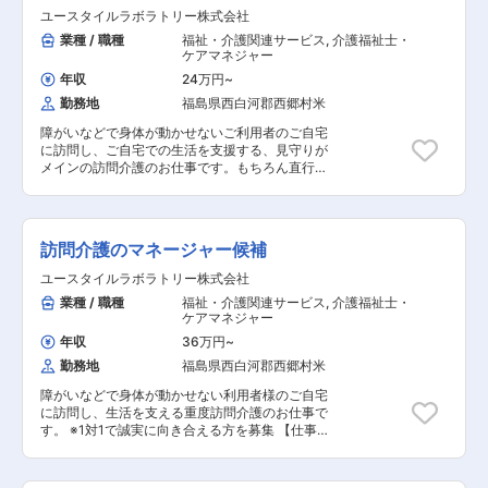
時の同行支援 ・医療的ケア： たんの吸引、経管
・営業戦略の企画と実行 ・非常勤スタッフの採
ユースタイルラボラトリー株式会社
栄養（胃ろう・腸ろう） ・介護記録の記入 など
用 など ※詳細は面談時にお伝えします ◎働い
※詳細は面談時にお伝えします ◎働いている人
業種 / 職種
福祉・介護関連サービス
,
介護福祉士・
ている人のほとんどが無資格・未経験からスター
のほとんどが無資格・未経験からスタート！！研
ケアマネジャー
ト！！研修や仕事を覚えるまでは先輩スタッフが
修や仕事を覚えるまでは先輩スタッフが同行する
同行するので安心！ ■━━━ 1日のスケジュール
年収
24万円
~
ので安心！ ■━━━ 1日のスケジュール例 ━━━□
例 ━━━□ 【日勤】 ◇9:00～／サービス開始 ・
勤務地
福島県西白河郡西郷村米
【日勤】 ◇9:00～／サービス開始 ・ベットから
ベットから車いすへの移乗 ・お食事介助 ・外出
車いすへの移乗 ・お食事介助 ・外出援助など
援助など ◇13:00～／サービス記録、終了 ＜休
障がいなどで身体が動かせないご利用者のご自宅
◇13:00～／サービス記録、終了 ＜休憩・次の利
憩・次の利用者宅へ移動＞ ◇14:00～／利用者宅
に訪問し、ご自宅での生活を支援する、見守りが
用者宅へ移動＞ ◇14:00～／利用者宅到着・サー
到着・サービス開始 ◇18:00～／サービス記録、
メインの訪問介護のお仕事です。もちろん直行直
ビス開始 ◇18:00～／サービス記録、終了 ・直行
終了 ・直行直帰OK 【夜勤】 ◇22:00～／サービ
帰OK。 【仕事内容】 見守りがメインの訪問介護
直帰OK 【夜勤】 ◇22:00～／サービス開始
ス開始 ・就寝前後の身支度ケア(歯磨き、お
のお仕事です。寝返りをうたせて上げたり、日常
・就寝前後の身支度ケア(歯磨き、お着換え 等) ・
着換え 等) ・就寝中の体位交換、痰吸引など
生活のお手伝いなどもございます。 ・見守り ・
就寝中の体位交換、痰吸引など ◇23:00～／ご利
◇23:00～／ご利用者様就寝 ・定時の体位交換
日常生活のお手伝い ・食事介助 ・介護記録の記
用者様就寝 ・定時の体位交換 ・見守り ・痰吸引
訪問介護のマネージャー候補
・見守り ・痰吸引など ◇7:00～／ご利用者様起
入 など ※詳細は面談時にお伝えします ◎働い
など ◇7:00～／ご利用者様起床 ◇8:00～／サー
床 ◇8:00～／サービス記録、終了 ・直行直帰OK
ている人のほとんどが無資格・未経験からスター
ユースタイルラボラトリー株式会社
ビス記録、終了 ・直行直帰OK ※担当する件数
※担当する件数や、ご利用者様によって時間・サ
ト！！研修や仕事を覚えるまでは先輩スタッフが
や、ご利用者様によって時間・サービスは異なり
業種 / 職種
福祉・介護関連サービス
,
介護福祉士・
ービスは異なります。 ＊＊ ここがオスス
同行するので安心！ ■━━━ 1日のスケジュール
ます。 ＊＊ ここがオススメ！！ ＊＊
ケアマネジャー
メ！！ ＊＊ 【POINT1：生涯使える介護資格を
例 ━━━□ ◇9:00～／サービス開始 ・ベットか
【POINT1：好待遇・キャリアアップ】 賞与年2
無料で取得とキャリアパス】 無料で「重度訪問介
ら車いすへの移乗 ・お食事介助 ・外出援助な
年収
36万円
~
回はもちろん有給休暇や完全週休二日制といった
護従業者養成研修統合課程」や「実務者研修」の
ど ◇13:00～／サービス記録、終了 ＜休憩・次
勤務地
福島県西白河郡西郷村米
待遇は充実！ 入社後早くて半年でキャリアアッ
取得が可能です。 資格取得で医療的ケアができる
の利用者宅へ移動＞ ◇14:00～／利用者宅到着・
プ、あなたの能力とやる気次第で スタッフ → サ
ワンランク上の介護士さんに！！ あなたの能力と
サービス開始 ◇18:00～／サービス記録、終了 ・
障がいなどで身体が動かせない利用者様のご自宅
ービスリーダー → サービス提供責任者 → コーデ
やる気次第で スタッフ → サービスリーダー → サ
直行直帰OK ※担当する件数や、ご利用者様によっ
に訪問し、生活を支える重度訪問介護のお仕事で
ィネーター → マネージャーになることも可能、
ービス提供責任者 → コーディネーター → マネー
て時間・サービスは異なります。 ※介護保険サー
す。 ※1対1で誠実に向き合える方を募集 【仕事内
上を目指しやすい会社です♪ 【POINT2：続けや
ジャーになることも可能、上を目指しやすい会社
ビスを提供する事業所の場合は家事代行などのお
容】 ※日勤と夜勤月12回程度 ◎マネージャー業務
すい職場3種の神器】 厚待遇：賞与年2回はもち
です♪ 【POINT2：続けやすい職場3種の神器】 厚
仕事が含まれるケースもあります ＊＊ ここがオ
一緒にお仕事をするスタッフさんのシフト管理や
ろん有給休暇や完全週休二日制といった待遇も充
待遇：賞与年2回はもちろん有給休暇や完全週休
ススメ！！ ＊＊ ＜続けやすい職場3種の神器／
教育など働きやすい環境を整えるお仕事を主にお