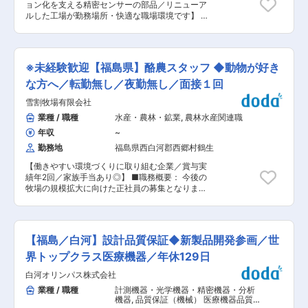
ョン化を支える精密センサーの部品／リニューア
はほぼなく、お休みもしっかり年間休日120日ご
ルした工場が勤務場所・快適な職場環境です】 ■
ざいます。 ■組織構成： 4名 ■当社について：
金属部品加工事業を行い、精密位置決めセンサー
福島県西白河郡を拠点に、ロボット芝刈機・薪ス
で世界トップクラスのクライアント筆頭協力会社
トーブの正規販売店として、設計・設置施工・メ
として、精度の高い部品を多く製造している当
ンテナンスまで幅広く手掛けています。 変更の範
社。この度、新たに金属加工オペレーターを募集
囲：会社の定める業務
※未経験歓迎【福島県】酪農スタッフ ◆動物が好き
します。 ■業務内容： ・NC旋盤、マシニングセ
ンタを用いた金属部品の加工 ・機械および仕上げ
な方へ／転勤無し／夜勤無し／面接１回
加工 ・加工品の検査、洗浄 ・完成品の組立 ・機
雪割牧場有限会社
械のメンテナンス（切粉掃除、油補充等） ・その
他、上記に付随する業務全般 ■業務のポイント：
業種 / 職種
水産・農林・鉱業
,
農林水産関連職
・量産品だけでなく、オーダーメイドの部品製造
年収
~
も行うため、やりがいを感じながら高い技術を身
につけることが可能です。 ・製品不良が圧倒的に
勤務地
福島県西白河郡西郷村鶴生
少ない当社製品の検査スキルは、お客さまからも
【働きやすい環境づくりに取り組む企業／賞与実
高い評価を得ています。 ・高品質の製品を常時製
績年2回／家族手当あり◎】 ■職務概要： 今後の
造できる体制が確立されています。 ■組織構成：
牧場の規模拡大に向けた正社員の募集となりま
20〜60代のメンバー13名が製造や検査業務に携
す。搾乳・給餌・哺乳・トラクターやローダーで
わっています。若手中堅のチャレンジをベテラン
の作業など、酪農に関する業務全般を担当してい
がバックアップする体制が整っており、技術を高
ただきます。 ※作業に慣れるまでは先輩スタッフ
め合う関係でありながら相談しやすい環境です。
がしっかり指導します。 ■職務詳細： 牛乳やチ
中途入社の方が多く在籍し、社員定着率が高いこ
【福島／白河】設計品質保証◆新製品開発参画／世
ーズなどの乳製品の原料となる生乳の生産業務を
とが特徴です。 ■魅力ポイント： ◎入社後は先輩
お任せします。日々自然の中で動物たちと触れあ
界トップクラス医療機器／年休129日
社員が完成品組立や機械の操作方法等を丁寧にお
いながら時間を過ごせます。 ・搾乳及び牛舎の清
伝えします。工作機械は所定のプログラミングが
白河オリンパス株式会社
掃、管理 ・子牛の哺育 ・トラクター・ローダー
決められており専門知識は不要です。習得状況に
での作業 ・飼料給与 など ■業務の特長： ・1頭1
業種 / 職種
計測機器・光学機器・精密機器・分析
応じて加工品の検査等の職務開発に取り組んでい
頭の家畜に愛情を持って丁寧に接する必要があり
機器
,
品質保証（機械） 医療機器品質
ただきます。 ◎残業は基本ゼロ。17:05には全員