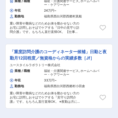
業種 / 職種
福祉・介護関連サービス
,
ホームヘルパ
いきたい方、お待ちしております！ ・見守り ・
ー・ケアワーカー
生活介助： 家事援助（洗濯、掃除、料理） ・身
年収
24万円
~
体介護： 起床・就寝・入浴・食事の介助 ・外出
勤務地
福島県西白河郡西郷村真船
時の同行支援 ・医療的ケア： たんの吸引、経管
栄養（胃ろう・腸ろう） ・介護記録の記入 など
重い障害や難病などのためお体を動かせない方の
◎サービス提供責任者業務 一緒にお仕事をするス
お宅に訪問しおそばでケアする『日中の見守り訪
タッフさんのシフト管理や教育など働きやすい環
問介護』です。もちろん直行直帰OK。 【仕事内
境を整えるお仕事を主にお願いします。 質問や相
容】 ご高齢やさまざまな障がいによりおひとりで
談などを気軽に受けられる頼られる社員さんとし
は生活できない方のご自宅へ伺い、生命と生活を
て活躍してください！ ・介護スタッフのフォロ
支える、障害福祉をメインとした訪問介護ケアの
ー・指導・育成・ケア ・ご家族との連絡 ・担当
お仕事です。 ・見守り ・日常生活のお手伝い ・
者会議への出席 など ※詳細は面談時にお伝え
「重度訪問介護のコーディネーター候補」日勤と夜
食事介助 ・介護記録の記入 など ※詳細は面談
します ◎働いている人のほとんどが無資格・未経
時にお伝えします ◎働いている人のほとんどが無
勤月12回程度／無資格からの実績多数［Jf］
験からスタート！！研修や仕事を覚えるまでは先
資格・未経験からスタート！！研修や仕事を覚え
輩スタッフが同行するので安心！ ■━━━ 1日の
ユースタイルラボラトリー株式会社
るまでは先輩スタッフが同行するので安心！
スケジュール例 ━━━□ 【日勤】 ◇9:00～／サ
■━━━ 1日のスケジュール例 ━━━□ ◇9:00～／
業種 / 職種
福祉・介護関連サービス
,
ホームヘルパ
ービス開始 ・ベットから車いすへの移乗 ・お食
サービス開始 ・ベットから車いすへの移乗 ・お
ー・ケアワーカー
事介助 ・外出援助など ◇13:00～／サービス記
食事介助 ・外出援助など ◇13:00～／サービス
録、終了 ＜休憩・次の利用者宅へ移動＞ ◇14:00
年収
33万円
~
記録、終了 ＜休憩・次の利用者宅へ移動＞
～／利用者宅到着・サービス開始 ◇18:00～／サ
勤務地
福島県西白河郡西郷村小田倉
◇14:00～／利用者宅到着・サービス開始
ービス記録、終了 ・直行直帰OK 【夜勤】
◇18:00～／サービス記録、終了 ・直行直帰OK ※
◇22:00～／サービス開始 ・就寝前後の身支
重い障害や難病などのためお体を動かせない方の
担当する件数や、ご利用者様によって時間・サー
度ケア(歯磨き、お着換え 等) ・就寝中の体位交
お宅に訪問しおそばでケアする『見守り訪問介
ビスは異なります。 ※介護保険サービスを提供す
換、痰吸引など ◇23:00～／ご利用者様就寝 ・
護』です。もちろん直行直帰OK。 ※夜勤は月に
る事業所の場合は家事代行などのお仕事が含まれ
定時の体位交換 ・見守り ・痰吸引など ◇7:00～
12回。 【仕事内容】 ALSなどの難病の方や、さ
るケースもあります ＊＊ ここがオススメ！！
／ご利用者様起床 ◇8:00～／サービス記録、終
まざまな障がいによりおひとりでは生活できない
＊＊ ＜続けやすい職場3種の神器／無料で取れる
了 ・直行直帰OK ※担当する件数や、ご利用者様
方のご自宅へ伺い、生命と生活を支える、障害福
公的資格＞ 【POINT1：無料で取れる公的資格】
によって時間・サービスは異なります。 ＊＊ こ