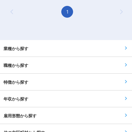
祉をメインとした訪問介護ケアのお仕事です。 ◎
無料で「重度訪問介護従業者養成研修統合課程」
こがオススメ！！ ＊＊ 【POINT1：続けやすい
ケアスタッフ業務 障がい者の方、高齢者の方、一
を取得できるから、無資格、未経験の方でもOK
職場3種の神器】 厚待遇：賞与年2回はもちろん
人ひとりに必要なケアを行っていく、専門的な介
1
また、当社研修で「介護職員実務者研修」の取得
有給休暇や完全週休二日制といった待遇も充実し
Previous Page
Next
護職です。 研修を通して、需要が非常に高い「医
も可能！持っていない資格を取得して給与も
ています！ 職場環境：たくさんの人を一度にケア
療的ケア」ができるプロフェッショナルな介護士
UP。 【POINT2：続けやすい職場3種の神器】 厚
する施設とは違い、お一人に寄り添いゆったりと
としても成長できます。 人の役に立つ仕事をして
待遇：賞与年2回はもちろん有給休暇や完全週休
したオシゴト。また、関わるのはご利用者さんが
いきたい方、お待ちしております！ ・見守り ・
二日制といった待遇も充実しています！ 職場環
メインなので人間関係で悩むこともありません。
生活介助： 家事援助（洗濯、掃除、料理） ・身
境：たくさんの人を一度にケアする施設とは違
給与：「今は良いけど将来を考えたら今の給与だ
体介護： 起床・就寝・入浴・食事の介助 ・外出
い、お一人に寄り添いゆったりとしたオシゴト。
と難しいよな～」なんて思っていませんか？資格
時の同行支援 ・医療的ケア： たんの吸引、経管
また、関わるのはご利用者さんがメインなので人
の取得などで給与UPのチャンス多数。最短半年
栄養（胃ろう・腸ろう） ・介護記録の記入 など
業種から探す
間関係で悩むこともありません。 給与：「今は良
で給与UPした方もいます。 【POINT2：資格無料
◎サービス提供責任者・コーディネーター業務 一
いけど将来を考えたら今の給与だと難しいよな
取得とキャリアパス】 無料で「重度訪問介護従業
緒にお仕事をするスタッフさんのシフト管理や教
～」なんて思っていませんか？資格の取得などで
者養成研修統合課程」や「実務者研修」の取得が
育など働きやすい環境を整えるお仕事を主にお願
給与UPのチャンス多数。最短半年で給与UPした
職種から探す
可能です。 資格を取得すれば スタッフ → サービ
いします。 質問や相談などを気軽に受けられる頼
方もいます。
スリーダー → サービス提供責任者 → コーディネ
られる社員さんとして活躍してください！ ・介護
ーター → マネージャーになることも可能、上を
スタッフのフォロー・指導・育成・ケア ・ご家族
目指しやすい会社です♪
との連絡 ・担当者会議への出席 ・サービス提供
特徴から探す
管理 ・スタッフのシフト作成 ・ご利用者様ごと
のチーム管理 ・非常勤スタッフの採用 など ※
詳細は面談時にお伝えします ◎働いている人のほ
年収から探す
とんどが無資格・未経験からスタート！！研修や
仕事を覚えるまでは先輩スタッフが同行するので
安心！ ■━━━ 1日のスケジュール例 ━━━□ 【日
勤】 ◇9:00～／サービス開始 ・ベットから車い
雇用形態から探す
すへの移乗 ・お食事介助 ・外出援助など
◇13:00～／サービス記録、終了 ＜休憩・次の利
用者宅へ移動＞ ◇14:00～／利用者宅到着・サー