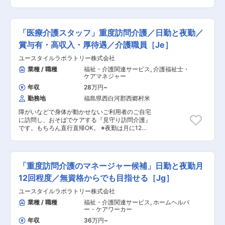
ープの中核生産拠点として、内視鏡診断を支える
ります。自動芝刈機販売の事業開始から今年で10
サ』は、自動車・産業機器市場で重視される、耐
画像処理装置や光源装置の開発・製造、修理サー
年を迎え、商品単体ではなく、周囲機器・ソフト
震、耐温、耐久性、耐高低温といった特性に優
ビスを担っています。世界トップクラスの内視鏡
ウェア・人との連携によって価値を生み出す仕組
れ、厳しい環境下でも高品質、高性能を維持でき
事業を支える技術力と品質力を強みに成長を続け
みを作り、「人や地域に喜ばれる会社」の深化と
るコンデンサです。 当社事業は日本のみならず世
「医療介護スタッフ」重度訪問介護／日勤と夜勤／
ています。開発から製造、サービスまでを担う事
「茨城・栃木への拠点拡大」を目指します。省エ
界中の人々の安心で充実した生活・未来を創る技
業基盤のもと、世界の医療を支える品質のプロフ
ネルギーや省人化が図れる自動芝刈機は官公庁や
賞与有・高収入・厚待遇／介護職員［Je］
術として、またサステナブルの面でも高い需要と
ェッショナルとして長期的なキャリアを築ける環
大企業での導入が増加しており、製品の普及や供
信頼を得ており、今後ますます進化、発展するこ
ユースタイルラボラトリー株式会社
境です。 変更の範囲：会社の定める業務
給を通して持続可能な社会の実現に貢献するとと
とで拡く深く社会に貢献し、働く従業員の幸福を
ともに、ユーザー満足度の最大化を目指す当社姿
業種 / 職種
福祉・介護関連サービス
,
介護福祉士・
実現していきます。
勢に共感いただける方をお待ちしています。 ■業
ケアマネジャー
務内容： ・社内業務の管理：営業および技術部門
年収
28万円
~
の状況を把握し、調整や日報集計等の営業支援を
勤務地
福島県西白河郡西郷村米
行います。 ・案件差配：電話、メール、来店者か
らの情報をもとに対応事項と担当者を振り分けま
障がいなどで身体が動かせないご利用者のご自宅
す。 ・図面設計：JW_CADを用いて当社の主力商
に訪問し、おそばでケアする『見守り訪問介護』
品である自動芝刈機関連の図面設計を行います。
です。もちろん直行直帰OK。 ※夜勤は月に12
敷地平面図、境界設定、走行パターンの設定を行
回。 【仕事内容】 見守りがメインの訪問介護の
い、効率的な運用を計画します。 ・プロモーショ
お仕事です。寝返りをうたせて上げたり、日常生
ン戦略の立案、実行（HP・SNS運用、SEO対策
活のお手伝いなどもございます。 ・生活介助：
等）：PV数向上、売上増加を目的に各種媒体の運
家事援助（洗濯、掃除、料理） ・身体介護： 起
用等を主体となっていただきます。 ・マーケティ
「重度訪問介護のマネージャー候補」日勤と夜勤月
床・就寝・入浴・食事の介助 ・外出時の同行支援
ング戦略の立案、実行：新たなビジネスモデルの
・介護記録の記入 など ※詳細は面談時にお伝
12回程度／無資格からでも目指せる［Jg］
構築に向けて需要喚起の支援をお任せします。主
えします 介護スタッフのフォローなどサービス提
に営業部門と連携をしてロボット芝刈機の販売ス
ユースタイルラボラトリー株式会社
供責任者としての業務もございます。 ◎働いてい
キームを考案いただきます。 ・システム開発・運
る人のほとんどが無資格・未経験からスター
業種 / 職種
福祉・介護関連サービス
,
ホームヘルパ
用：クラウドの顧客管理システム導入検討を経営
ト！！研修や仕事を覚えるまでは先輩スタッフが
ー・ケアワーカー
者と共に進めていただきます。仕様決定から運用
同行するので安心！ ■━━━ 1日のスケジュール
まで社内システム構築にイチから携わることが可
年収
36万円
~
例 ━━━□ 【日勤】 ◇9:00～／サービス開始 ・