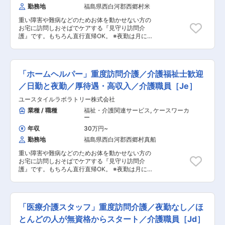
能です。 ■入社後： まずはCADの実務経験を活
勤務地
福島県西白河郡西郷村米
ベットから車いすへの移乗 ・お食事介助 ・外出
かして当社が行う図面設計を理解いただきます。
援助など ◇13:00～／サービス記録、終了 ＜休
その後は経営者、営業部門、技術部門と連携し、
重い障害や難病などのためお体を動かせない方の
憩・次の利用者宅へ移動＞ ◇14:00～／利用者宅
課題解決に取り組んでいただきます。 ■組織構
お宅に訪問しおそばでケアする『見守り訪問介
到着・サービス開始 ◇18:00～／サービス記録、
成： 配属先は3名の組織となります。 ■魅力： ・
護』です。もちろん直行直帰OK。 ※夜勤は月に
終了 ・直行直帰OK 【夜勤】 ◇22:00～／サービ
設計を入口にマーケティングなど幅広いキャリア
12回。 【仕事内容】 ALSなどの難病の方や、さ
ス開始 ・就寝前後の身支度ケア(歯磨き、お
開発が可能です。 ・新たな事業フェーズの基盤を
まざまな障がいによりおひとりでは生活できない
着換え 等) ・就寝中の体位交換、痰吸引など
担う、やりがいと裁量のあるポジションです。
方のご自宅へ伺い、生命と生活を支える、障害福
◇23:00～／ご利用者様就寝 ・定時の体位交換
祉をメインとした訪問介護ケアのお仕事です。 ◎
・見守り ・痰吸引など ◇7:00～／ご利用者様起
「ホームヘルパー」重度訪問介護／介護福祉士歓迎
ケアスタッフ業務 障がい者の方、高齢者の方、一
床 ◇8:00～／サービス記録、終了 ・直行直帰OK
人ひとりに必要なケアを行っていく、専門的な介
／日勤と夜勤／厚待遇・高収入／介護職員［Je］
※担当する件数や、ご利用者様によって時間・サ
護職です。 研修を通して、需要が非常に高い「医
ービスは異なります。 ＊＊ ここがオスス
ユースタイルラボラトリー株式会社
療的ケア」ができるプロフェッショナルな介護士
メ！！ ＊＊ 【POINT1：続けやすい職場3種の
としても成長できます。 人の役に立つ仕事をして
業種 / 職種
福祉・介護関連サービス
,
ケースワーカ
神器】 厚待遇：賞与年2回はもちろん有給休暇や
いきたい方、お待ちしております！ ・見守り ・
ー
完全週休二日制といった待遇も充実しています！
生活介助： 家事援助（洗濯、掃除、料理） ・身
職場環境：たくさんの人を一度にケアする施設と
年収
30万円
~
体介護： 起床・就寝・入浴・食事の介助 ・外出
は違い、お一人に寄り添いゆったりとしたオシゴ
勤務地
福島県西白河郡西郷村真船
時の同行支援 ・医療的ケア： たんの吸引、経管
ト。また、関わるのはご利用者さんがメインなの
栄養（胃ろう・腸ろう） ・介護記録の記入 など
で人間関係で悩むこともありません。 給与：「今
重い障害や難病などのためお体を動かせない方の
◎マネージャー業務 一緒にお仕事をするスタッフ
は良いけど将来を考えたら今の給与だと難しいよ
お宅に訪問しおそばでケアする『見守り訪問介
さんのシフト管理や教育など働きやすい環境を整
な～」なんて思っていませんか？資格の取得など
護』です。もちろん直行直帰OK。 ※夜勤は月に
えるお仕事を主にお願いします。 質問や相談など
で給与UPのチャンス多数。最短半年で給与UPし
12回。 【仕事内容】 ALSなどの難病の方や、さ
を気軽に受けられる頼られる社員さんとして活躍
た方もいます。 【POINT2：無料で取れる公的資
まざまな障がいによりおひとりでは生活できない
してください！ ・サービス提供管理 ・介護スタ
格】 無料で「重度訪問介護従業者養成研修統合課
方のご自宅へ伺い、生命と生活を支える、障害福
ッフのフォロー・指導・育成・ケア ・ご家族との
程」を取得できるから、無資格、未経験の方でも
祉をメインとした訪問介護ケアのお仕事です。 ・
連絡 ・担当者会議への出席 ・スタッフのシフト
「医療介護スタッフ」重度訪問介護／夜勤なし／ほ
OK また、当社研修で「介護職員実務者研修」の
生活介助： 家事援助（洗濯、掃除、料理） ・身
作成 ・ご利用者様ごとのチーム管理 ・他事業
取得も可能！持っていない資格を取得して給与も
体介護： 起床・就寝・入浴・食事の介助 ・外出
とんどの人が無資格からスタート／介護職員［Jd］
所・行政相手の打合せ ・事業部の運営、売上管理
UP。