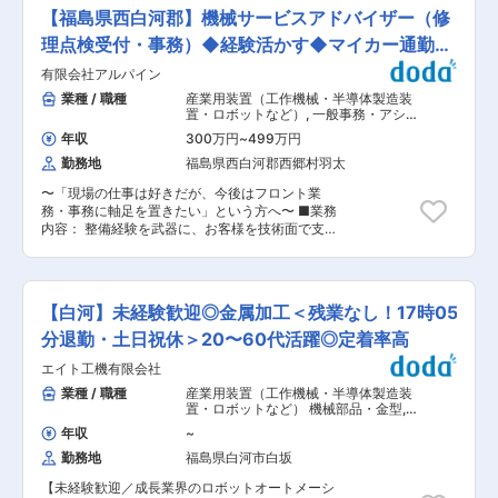
品質管理 ・お客様・協力会社との打ち合わせ ・
優良事業所に認定されており、健康増進に関する
【福島県西白河郡】機械サービスアドバイザー（修
見積書、各種図面（施工図・完成図）の作成 ・官
福利厚生が充実しております。 ・資格支援も充実
公庁に提出する書類の作成 【対応エリア】福島県
理点検受付・事務）◆経験活かす◆マイカー通勤可
しており、取得のための費用は会社が全額負担し
南エリア全般・その他県外 【出張・夜間対応】出
ております。資格講習予備校などの授業料も会社
／転勤無
有限会社アルパイン
張は年に数回程度とあまり多くなく、夜間対応は
負担としており、今後資格取得を考えている人も
ありません。 ■求める役割： 案件の進捗状況を
業種 / 職種
産業用装置（工作機械・半導体製造装
安心して資格取得が可能です。 ・設備としては、
確認し、関係者とのコミュニケーションを通じて
置・ロボットなど）
,
一般事務・アシス
重機保有数が多く、20台以上のバックホウ、ブル
プロジェクトを円滑に進めていただくことを期待
タント 機械・電子部品
ドーザー等を保有しております。 ■当社につい
年収
300万円
~
499万円
しています。 ■組織構成：工事部 ・部長2名
て： 当社はは昭和35年の創業以来、福島県県南
勤務地
福島県西白河郡西郷村羽太
（40〜50代） ・メンバー15名（20〜40代） ■
エリアを中心に建設業を営んでおります。おかげ
入社後の流れ： 先輩社員のサポートのもと施工管
様で創業66年を迎えます。私たちの仕事は、人々
〜「現場の仕事は好きだが、今後はフロント業
理業務を担当いただき、業務の流れや雰囲気を学
が生活していくために欠かせない「衣・食・住」
務・事務に軸足を置きたい」という方へ〜 ■業務
んでいただきます。丁寧に指導を行いますので、
の「住」に関わる仕事です。地域の住宅・社会資
内容： 整備経験を武器に、お客様を技術面で支え
経験を積みながら成長することが可能です。ま
本整備・維持管理・災害復旧などを通し、地域の
る「サービスアドバイザー」を募集します。 来店
た、建築施工管理の資格取得をサポートしてお
守り手として、これからも地域未来創造を担い、
されたお客様への、修理・点検受付、お困りごと
り、取得後は報奨金を支給しています。 ■当社の
豊かな社会づくりに貢献してまいります。 変更の
のヒアリングをメインに担当いただきます。専門
ポイント： ・公共施設を中心とした電気設備工
範囲：会社の定める業務
知識を活かしてお客様をサポートします。付随業
事、太陽光発電設備設置等、多岐に渡る建築物の
【白河】未経験歓迎◎金属加工＜残業なし！17時05
務としてCADによる図面作成や、簡単なHPの更
現場監督の業務をお任せします。 ・技術力の高い
新などの事務作業もお任せします。 ■業務詳細：
分退勤・土日祝休＞20〜60代活躍◎定着率高
メンバーとともに経験を積むことができます。 ・
◆修理・点検受付 来店されたお客様の要望をヒア
転勤はありません。 ・工事部の管理職を目指すこ
エイト工機有限会社
リングし、技術的なアドバイスや工期の案内を行
とができます。 ・中小規模法人部門において、
います。 ◆CAD業務 専用ソフトを用いた図面作
業種 / 職種
産業用装置（工作機械・半導体製造装
「健康経営優良法人2025」を取得しています。
成します。（操作は入社後に習得可能です。） ◆
置・ロボットなど） 機械部品・金型
,
・平均年休取得9.6日 変更の範囲：無
店舗業務 伝票処理や電話対応、HPの簡易的なお
機械・金属加工 組立・その他製造職
年収
~
知らせ更新など。 ■魅力： ・ログハウス風の素
勤務地
福島県白河市白坂
敵なオフィスは、暖炉があり冬もあたたかいで
す。冷暖房完備の店舗内での仕事が中心のため、
【未経験歓迎／成長業界のロボットオートメーシ
体力的な不安なく専門性を発揮できます。 ・残業