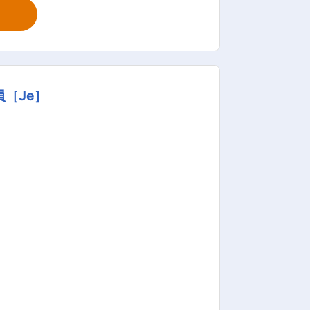
記入 など ※詳細は面談時にお伝えしま
3:00～／ご利用者
［Je］
会社です♪ 【POINT2：続
用者さんがメインなので人間関係で悩む