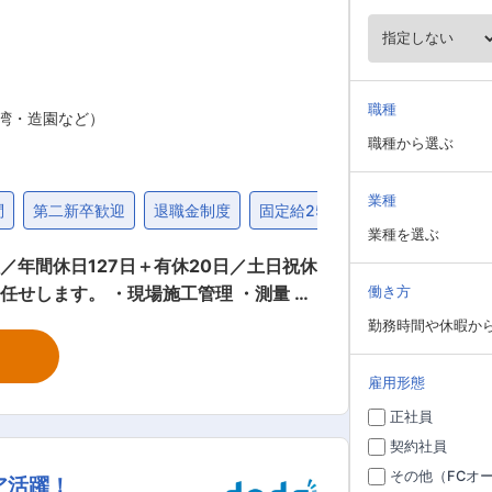
職種
湾・造園など）
職種から選ぶ
業種
問
第二新卒歓迎
退職金制度
固定給25万円以上
業種を選ぶ
年間休日127日＋有休20日／土日祝休
働き方
勤務時間や休暇か
 ※できる限りご自宅からの距離を考慮
雇用形態
正社員
ています。 ■当社の魅力：
契約社員
した。 その技術力と実績が認められ、受注
その他（FCオ
ア活躍！