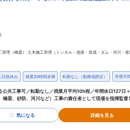
し、休暇取得しやすい環境を整えています。 官公庁案件が9割
康経営優良法人の認定など、仕事と家庭・趣味の両立を支えるた
円
工管理（橋梁） 土木施工管理（トンネル・道路・造成・ダム・河川・港
土日祝休み
残業20時間未満
転勤なし（勤務地限定）
学歴不
る公共工事可／転勤なし／残業月平均10h程／年間休日127日
、中堅またはベテランとして
工期＞9か月〜1年程度が多いです。 ＜案件数＞一人当たり1案件
気になる
詳細を見る
あり） ＜エリア＞本社から30分程度、遠くても1時間程度で
す。 ■組織構成： 本社（下郷町）施工管理職は、20代4名（2025