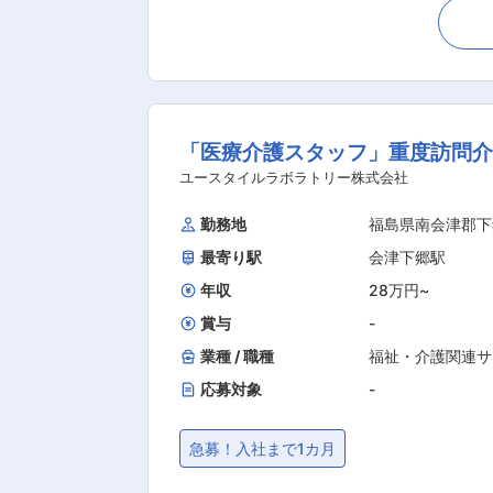
介助 ・外出時の同行支援 ・医療的ケ
す ◎働いている人のほとんどが無資格・未経験からスタート！！研修や仕事を覚えるまでは先輩スタッフが同行するので安心！ ■━━━ 1日の
スケジュール例 ━━━□ 【日勤】 ◇9:00～／サービス開始 ・ベットから車いすへの移乗 ・お食事介助 ・外出援助など ◇13:00～／サービ
ス記録、終了 ＜休憩・次の利用者宅へ移動＞ ◇14:00～／利用者宅到着・サービス開始 ◇18:00～／サービス記録、終了 ・直行直帰OK 【夜
勤】 ◇22:00～／サービス開始 ・就寝前後
「医療介護スタッフ」重度訪問介
様就寝 ・定時の体位交換 ・見守り ・痰吸引など ◇7:00～／ご利用者様起床 ◇8:00～／サービス記録、終了 ・
や、ご利用者様によって時間・サービスは異なります。 ＊＊ 
ユースタイルラボラトリー株式会社
はもちろん有給休暇や完全週休二日制といった待遇は充実！ 入社後早くて半年でキャリアア
勤務地
福島県南会津郡下
サービスリーダー → サービス提供責任者 →
最寄り駅
会津下郷駅
けやすい職場3種の神器】 厚待遇：賞与年2回はもちろん有給休暇や完全週休二日制といった待遇も充実しています！ 職場環境：たくさんの人
を一度にケアする施設とは違い、お一
年収
28万円
~
こともありません。 給与：「今は良いけど将来を考えたら今の給与だと難しいよな～」なんて思っていませんか？資格の取得などで給与UPの
賞与
-
チャンス多数。最短半年で給与UPした
業種 / 職種
福祉・介護関連サ
応募対象
-
急募！入社まで1カ月