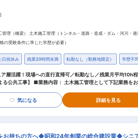
円
工管理（橋梁） 土木施工管理（トンネル・道路・造成・ダム・河川・港
格の受験条件に準じた学歴が必要）
土日祝休み
残業20時間未満
転勤なし（勤務地限定）
学歴不
ア層活躍！現場への直行直帰可／転勤なし／残業月平均10h程／
せします。 ・現場施工管理 ・測量 ・
度、遠くても1時間程度で行ける範囲（出張工事はありません）
気になる
詳細を見る
30代前半3
の福利厚生面も充実。介護休業
キャリアアップシステム（CCUS）に登録し、技能者の処遇改善に努め
創業以来、70年以上に渡り安全と品質を重視し地域を支えてきま
をお持ちの方へ◆昭和24年創業の総合建設業◆シニ
休み、月平均残業時間10時間。入社と同時に実質有