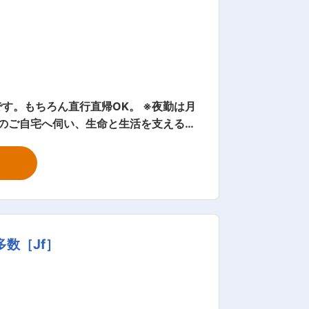
可能、上を目指しやすい会社です♪ 【P
わるのはご利用者さんがメインなので人
す。もちろん直行直帰OK。 ※夜勤は月
ナルな介護士としても成長できます。 人
 など ◎サービス提供責
主にお願いします。 質問や相談などを気
数［Jf］