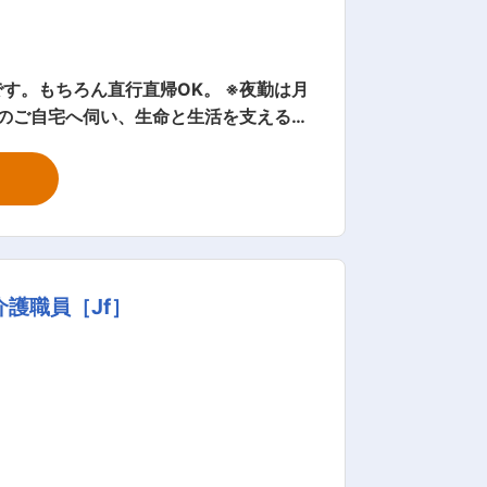
す。もちろん直行直帰OK。 ※夜勤は月
ナルな介護士としても成長できます。 人
 など ◎マネージャー業
願いします。 質問や相談などを気軽に受
護職員［Jf］
の打合せ ・事業部の運営、売上管理 ・