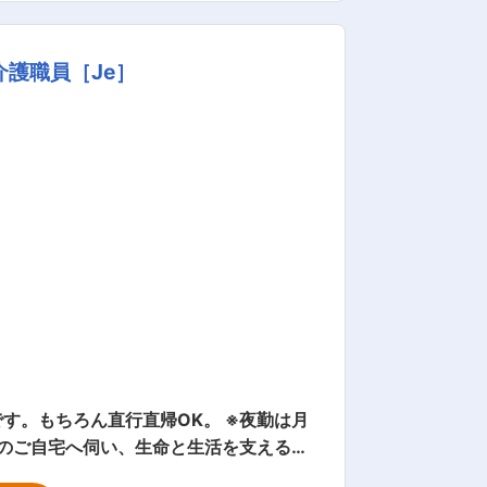
ム（CCUS）に登録し、技能者の処遇
護職員［Je］
平
境を整えています。 官公庁案件が9割の
ど、仕事と家庭・趣味の両立を支えるた
月の給料に上乗せして資格手当を支給し
す。もちろん直行直帰OK。 ※夜勤は月