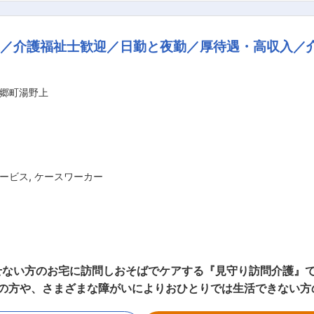
代10名が活躍しています。 ■魅力： ◎通勤手当、資格手当、家族手当、作業着支
度、育児休業制度も導入済です。 ◎建設キャリアアップシステ
／介護福祉士歓迎／日勤と夜勤／厚待遇・高収入／介
公庁からの発注による公共工事が占めています。 2）働きやすい環境 土日祝日休み、月
有給休暇を20日付与（取得平均16日）し、休暇取得しやすい環
郷町湯野上
おります。 働く女性応援中小企業や健康経営優良法人の認定な
ます。 会社の指定
取得するための費用は原則として会社が負担。合格者には、毎
ービス
,
ケースワーカー
ない方のお宅に訪問しおそばでケアする『見守り訪問介護』で
身体介護： 起床・就寝・入浴・食事の