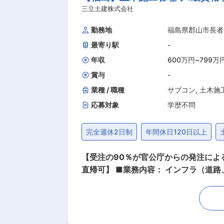
給休暇を20日付与（取得平均16日）
三立土建株式会社
ります。 働く女性応援中小企業や健
勤務地
福島県郡山市長者
す。 3）働きながらキャリアアップ 従業員のスキルアップに積極的に取り組んでいます。 会社の指定する資格（土木施工管理技士など）を取
最寄り駅
-
年収
600万円
~
799万
賞与
-
業種 / 職種
サブコン
,
土木施
応募対象
学歴不問
完全週休2日制
年間休日120日以上
【受注の90％が官公庁からの発注によ
直帰可】 ■業務内容： インフラ（道路、橋梁、砂防、河川など）工事の責任者として現場を指揮監督し工事全体を管理します。 ・現場施工管
理 ・測量 ・役所書類作成 ・その他付帯する業務 1級土木施工管理技士の資格と公共工事の施工管理経験を活かし
現場はもちろん、社内後進の育成・指導なども含めてお願いいたします。 ＜
が基本です。（稀にヘルプで入る可能性
できる限りご自宅からの距離を考慮し、アサインする案件を決めておりま