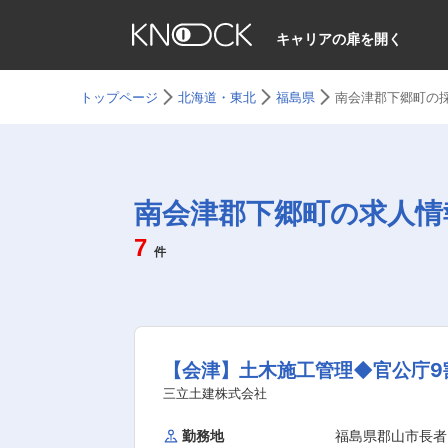
キャリアの扉を開く
トップページ
北海道・東北
福島県
南会津郡下郷町の
南会津郡下郷町の求人情
7
件
【会津】土木施工管理◆官公庁9
三立土建株式会社
勤務地
福島県郡山市長者