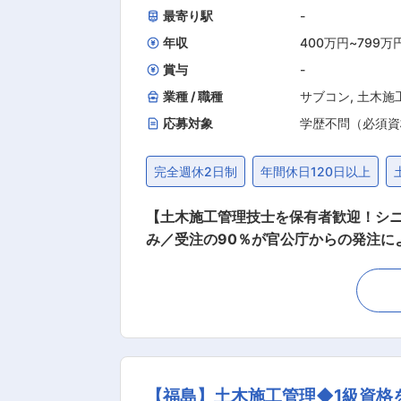
最寄り駅
-
年収
400万円
~
799万
賞与
-
業種 / 職種
サブコン
,
土木施
応募対象
学歴不問（必須資
完全週休2日制
年間休日120日以上
【土木施工管理技士を保有者歓迎！シニ
み／受注の90％が官公庁からの発注による公共工事】 ■業務内容： 土木施工管理として下記業務をお任
役所書類作成 ・その他付帯する業務 ＜工期＞9か月〜1年程度が多いです。 ＜案件数＞一人当たり1案件が基本です。（稀にヘルプで入る可能
性あり） ＜エリア＞本社から30分程
し、アサインする案件を決めております。 ■組織構成： 本社（下郷町）施工管理職は、20代4名（2025年入社の新卒1名含む）、
名、40代3名、50代以上8名が活躍しています。 ■魅力： ◎通勤手当、資格手当、家族手当、作業着支給など
制度、育児休業制度も導入済です。 ◎建設
1）企業としての安定性 1949年の
【福島】土木施工管理◆1級資格
の90％を官公庁からの発注による公共工事が占めています。 2）働きやすい環境 土日祝日