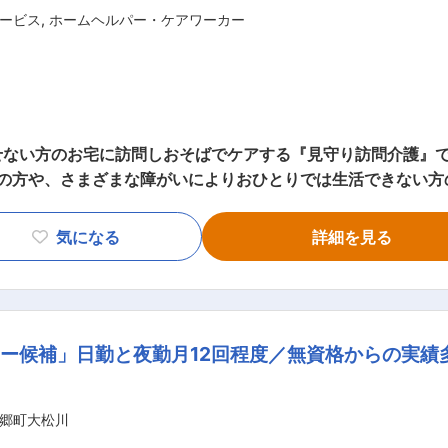
ービス
,
ホームヘルパー・ケアワーカー
とやる気次第で ス
ス提供責任者 → コーディネーター → マネージャーになることも
は違い、お一人に寄り添いゆったりとしたオシゴト。また、関
ない方のお宅に訪問しおそばでケアする『見守り訪問介護』で
で給与UPした方もいます。
方、一人ひとりに必要なケアを行ってい
て、需要が非常に高い「医療的ケア」ができるプロフェッショ
気になる
詳細を見る
濯、掃除、料理） ・身体介護： 起床・就寝・
療的ケア： たんの吸引、経管栄養（胃ろう・腸ろう） ・介護記録の記入
さんのシフト管理や教育など働きやすい環境を整えるお仕事を
・育成・ケア ・ご家族との連絡 ・担当者会議へ
ー候補」日勤と夜勤月12回程度／無資格からの実績多
仕事を覚えるまでは先輩
郷町大松川
就寝中の