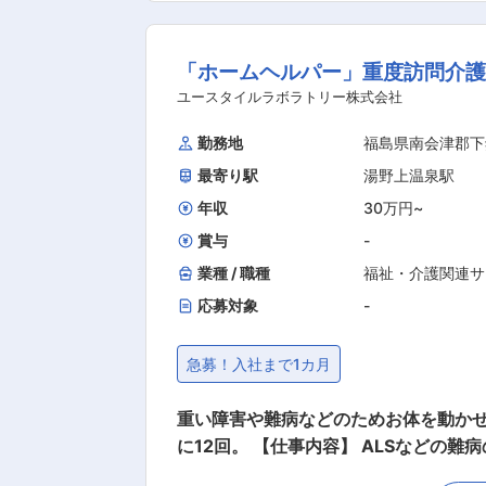
年入社の新卒1名含む）、30代前半3名、40代2名、50〜70
給などの福利厚生面も充実。介護休業制
「ホームヘルパー」重度訪問介護
改善に努めています。 ■当社の魅力： 1）企業としての安定性 1949年の創業以来、70年以上に渡り安全と品質を重視し地域を支えてきまし
た。 その技術力と実績が認められ、受注の90％を官
ユースタイルラボラトリー株式会社
均残業時間10時間。入社と同時に実質
勤務地
福島県南会津郡下
ため、土日祝休みの工期で進められて
最寄り駅
湯野上温泉駅
めの働きやすい職場づくりを進めています。 3）働きながらキャリアアップ 従業員のスキルアップに積極的に取り組んでい
する資格（土木施工管理技士など）を
年収
30万円
~
ます。 変更の範囲：無
賞与
-
業種 / 職種
福祉・介護関連サ
応募対象
-
急募！入社まで1カ月
重い障害や難病などのためお体を動かせ
に12回。 【仕事内容】 ALSなどの難病の方や、さまざまな障がいによりおひとりでは生活できない方のご自宅へ伺い、生命と生活を支える、
障害福祉をメインとした訪問介護ケアのお仕事です。 ・生活介助： 家事援助（洗濯、掃除、料理） ・