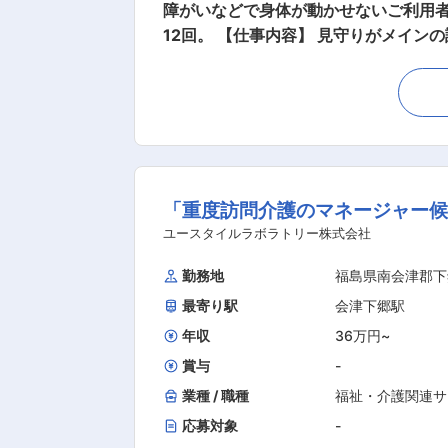
障がいなどで身体が動かせないご利用者
12回。 【仕事内容】 見守りがメインの訪問介護のお仕事です。寝返りをうたせて上げたり、日常生活のお手伝いなどもございます。 ・生活介
助： 家事援助（洗濯、掃除、料理） 
談時にお伝えします 介護スタッフのフォローなどサービス提供責任者としての業務もございます。 ◎働いている人のほとんどが無資格・未経
験からスタート！！研修や仕事を覚えるまでは先輩スタッフが同行するの
／サービス開始 ・ベットから車いすへの移乗 ・お食事介助 ・外出援助
＞ ◇14:00～／利用者宅到着・サービス開始 ◇18:00～／サービス記録、終了 ・直行直帰OK 【夜勤】 ◇22:00～／サービス開始 ・就寝
前後の身支度ケア(歯磨き、お着換え 等) ・就寝中の体位交換、痰吸引など 
「重度訪問介護のマネージャー候
など ◇7:00～／ご利用者様起床 ◇8:00～／サービス記録、終了 ・直行直帰OK ※担当する件数や、ご利用者様によって時間・サービスは異
なります。 ＊＊ ここがオススメ！！ ＊＊ 【POINT1：続けやすい職場3種の神器】 厚待遇：賞与年2回はもちろん有
ユースタイルラボラトリー株式会社
制といった待遇も充実しています！ 職場環境：たくさんの人を一度にケアする施設とは違い、お一人に寄り添いゆったりとしたオシゴト。ま
勤務地
福島県南会津郡下
た、関わるのはご利用者さんがメインなので人間関係で悩むこともあ
最寄り駅
会津下郷駅
な～」なんて思っていませんか？資格の取得などで
的資格】 無料で「重度訪問介護従業者養成研修統合課程」を取得できるから、無資格、未経験の方でもOK また、当社研修で「介護職員実務
年収
36万円
~
者研修」の取得も可能！持っていない資
賞与
-
業種 / 職種
福祉・介護関連サ
応募対象
-