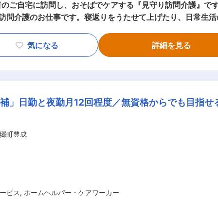
のご自宅に訪問し、おそばでケアする『見守り訪問介護』です
・身体介護： 起床・就寝・入浴・食事の介助 ・外出時の同行支
気になる
詳細を見る
で安心！ ■━━━ 1日のスケジュール例 ━━━□ 【日勤】 ◇9:00～
など ◇13:00～／サービス記録、終了 ＜休憩・次の利用者宅へ移動
◇23:00～／ご利用者様就寝 ・定時の体位交換 ・見守り ・痰吸引
補」日勤と夜勤月12回程度／無資格からでも目指せる
給休暇や完全週休二日
郷町豊成
りません。 給与：「今は良いけど将来を考えたら今の給与だと難しいよ
給与UPのチャンス多数。最短半年で給与UPした方もいます。 【POINT2：
格を取得して給与もUP。
ービス
,
ホームヘルパー・ケアワーカー