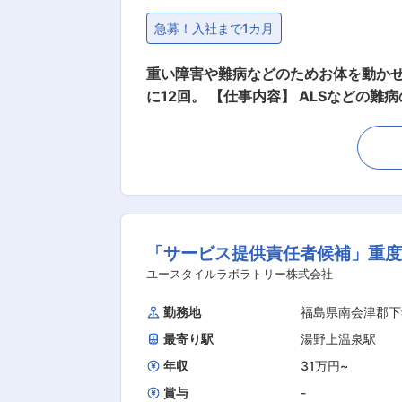
急募！入社まで1カ月
重い障害や難病などのためお体を動かせ
に12回。 【仕事内容】 ALSなどの難病の方や、さまざまな障がいによりおひとりでは生活できない方のご自宅へ伺い、生命と生活を支える、
障害福祉をメインとした訪問介護ケアのお仕事です。 ◎ケアスタッフ業務 障がい者の方、高齢者の
く、専門的な介護職です。 研修を通し
の役に立つ仕事をしていきたい方、お待ちしております！ ・見守り ・生活介助： 家事援助（洗
入浴・食事の介助 ・外出時の同行支援 ・医
務 一緒にお仕事をするスタッフさんの
けられる頼られる社員さんとして活躍してください！ ・サービス提供管理 ・介護スタッフのフォロー
「サービス提供責任者候補」重度
・担当者会議への出席 ・スタッフのシ
営業戦略の企画と実行 ・非常勤スタッフの採用 など ※詳細
ユースタイルラボラトリー株式会社
ート！！研修や仕事を覚えるまでは先輩スタッフが同行するので安心！ ■━━━ 
勤務地
福島県南会津郡下
開始 ・ベットから車いすへの移乗 ・お食事介助 ・外出援助など ◇13:00～／サー
最寄り駅
湯野上温泉駅
～／利用者宅到着・サービス開始 ◇18:00～／サービス記録、終了
度ケア(歯磨き、お着換え 等) ・就寝中の体位交換、痰吸引など ◇23:00～／ご利用者様
年収
31万円
~
0～／ご利用者様起床 ◇8:00～／サービス記録、終了 ・直行直帰OK ※担
賞与
-