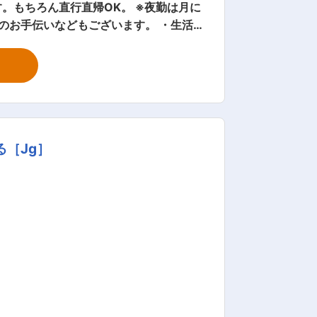
。もちろん直行直帰OK。 ※夜勤は月に
援 ・介護記録の記入 など ※詳細は面
［Jg］
無料で取れる公