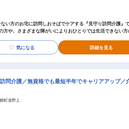
ない方のお宅に訪問しおそばでケアする『見守り訪問介護』で
方、一人ひとりに必要なケアを行ってい
て、需要が非常に高い「医療的ケア」ができるプロフェッショ
気になる
詳細を見る
濯、掃除、料理） ・身体介護： 起床・就寝・
療的ケア： たんの吸引、経管栄養（胃ろう・腸ろう） ・介護記録の記入
シフト管理や教育など働きやすい環境を整えるお仕事を主にお
・指導・育成・ケア ・ご家族との連絡
訪問介護／無資格でも最短半年でキャリアアップ／介
フト作成 ・ご利用者様ごとのチーム管理 ・他事業所・行政相手
は面談時にお伝えします ◎働いている人のほとんどが無資格・未経験からスタ
1日のスケジュール例 ━━━□ 【日勤】 ◇9:00～／サービス
郷町湯野上
ビス記録、終了 ＜休憩・次の利用者宅へ移動＞ ◇14:00
 ・直行直帰OK 【夜勤】 ◇22:00～／サービス開始 ・就寝前後の身支
就寝 ・定時の体位交換 ・見守り ・痰吸引など ◇7:0
当する件数や、ご利用者様によって時間・サービスは異なります。