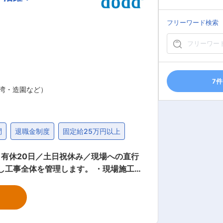
のため、土日祝休みの工期で進められてお
めの働きやすい職場づくりを進めていま
フリーワード検索
得するための費用は原則として会社が負担。合格者には、毎月の給料に上乗せして資格手当を支給します。 変更の範囲：無
7件
湾・造園など）
問
退職金制度
固定給25万円以上
＋有休20日／土日祝休み／現場への直行
行ける範囲（出張工事はありません） ※