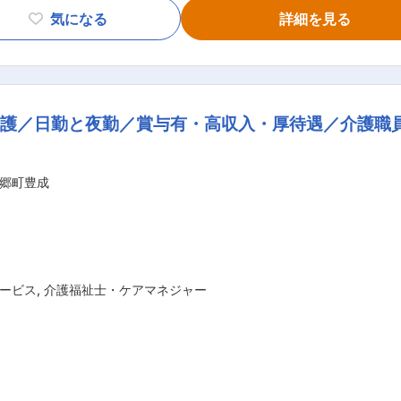
ア： たんの吸引、経管栄養（胃ろう・腸ろう） ・介護記録の
気になる
詳細を見る
の身支度ケア(歯磨き、お着換え 等) ・就寝中の体位交換、痰吸引など ◇2
護／日勤と夜勤／賞与有・高収入・厚待遇／介護職員
直行直帰OK ※担当する件数
ここがオススメ！！ ＊＊ 【POINT1：好待遇・キャリアアップ】 賞与年2回
ップ、あなたの能力とやる気次第で スタッフ →
郷町豊成
 コーディネーター → マネージャーになることも可能、上を目指しやすい
人に寄り添いゆったりとしたオシゴト。また、関わるのはご利
方もいます。
ービス
,
介護福祉士・ケアマネジャー