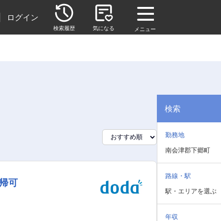
|
ログイン
検索履歴
気になる
メニュー
検索
勤務地
南会津郡下郷町
路線・駅
直帰可
駅・エリアを選ぶ
年収