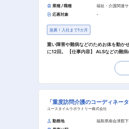
＊＊ ここがオススメ！！ ＊＊ 【POINT1：生涯使える介護資格を無料で取得とキャリアパス】 無料で「重度訪問介護従業者養成研修統合
業種 / 職種
福祉・介護関連サ
課程」や「実務者研修」の取得が可能です。 資格取得で医療的ケアができるワンランク上の介護士さんに！！ あなたの能力
応募対象
-
タッフ → サービスリーダー → サービ
OINT2：続けやすい職場3種の神器】 厚待遇：賞与年2回はもちろん有給休暇や完全週休二日制といった待遇も充実しています！ 職場環境：
急募！入社まで1カ月
たくさんの人を一度にケアする施設と
間関係で悩むこともありません。 給与：「今は良いけど将来を考えたら今の給与だと難しいよな～」なんて思っていませんか？資格の取得な
重い障害や難病などのためお体を動かせ
どで給与UPのチャンス多数。最短半年
に12回。 【仕事内容】 ALSなどの難病の方や、さまざまな障がいによりおひとりでは生活できない方のご自宅へ伺い、生命と生活を支える、
障害福祉をメインとした訪問介護ケアのお仕事です。 ◎ケアスタッフ業務 障がい者の方、高齢者の
く、専門的な介護職です。 研修を通し
の役に立つ仕事をしていきたい方、お待ちしております！ ・見守り ・生活介助： 家事援助（洗
入浴・食事の介助 ・外出時の同行支援 ・医
任者業務 一緒にお仕事をするスタッフ
軽に受けられる頼られる社員さんとして活躍してください！ ・介護スタッフのフォロー・指導
「重度訪問介護のコーディネータ
の出席 など ※詳細は面談時にお伝えします ◎働いている人のほとんどが無資格・未経験からスタート！！研修や
スタッフが同行するので安心！ ■━━━ 1日のスケジュール例 ━━━□ 【日勤】 ◇9:00～／サービス開始 ・ベットから車いすへの移乗 ・お食
ユースタイルラボラトリー株式会社
事介助 ・外出援助など ◇13:00～／サービス記録、終了 ＜休憩・次の利用者宅へ移動＞ ◇14:00～／利用者宅到着・サービス開始 ◇18:0
勤務地
福島県南会津郡下
0～／サービス記録、終了 ・直行直帰OK 【夜勤】 ◇22:00～／サービス開始 ・就寝前後の身支度ケア(歯磨き、お着換え 等) ・