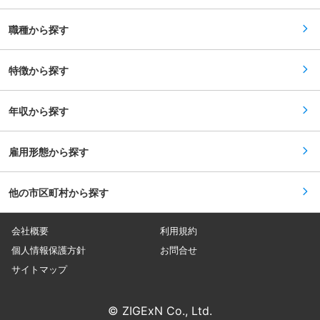
ちカーネギー産業の社名は、アメリカの作家で教
師にしてビジネス界に大きな影響を与えた「デー
職種から探す
ル・カーネギー」に由来しま す。経営理念
は、”健康・貢献・和”の３つの『豊かさ追及』。
当社に関わるすべての人が、心身ともに健康で、
物心ともに豊かな 生活を築き上げられるよう掲げ
特徴から探す
ています。 昭和51年の創業以来、事業においては
土木資材の販売や法面保護工事、交通安全施設工
事、コンクリート補修工事、一般土木工事などの
年収から探す
公共事業を中心に展開しております。さらに近年
は、新しいビジネスとして建築部門にも挑戦。公
共建築物や商業建物、マンションなども手がけ、
確かな実績を積み重ねています。 変更の範囲：無
雇用形態から探す
他の市区町村から探す
会社概要
利用規約
個人情報保護方針
お問合せ
サイトマップ
© ZIGExN Co., Ltd.