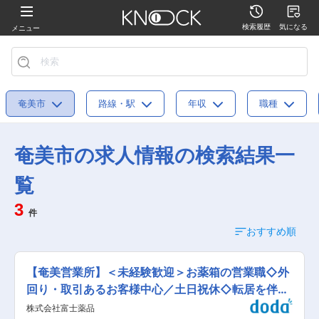
検索履歴
気になる
メニュー
奄美市
路線・駅
年収
職種
奄美市の求人情報の検索結果一
覧
3
件
おすすめ順
【奄美営業所】＜未経験歓迎＞お薬箱の営業職◇外
回り・取引あるお客様中心／土日祝休◇転居を伴う
転勤無
株式会社富士薬品