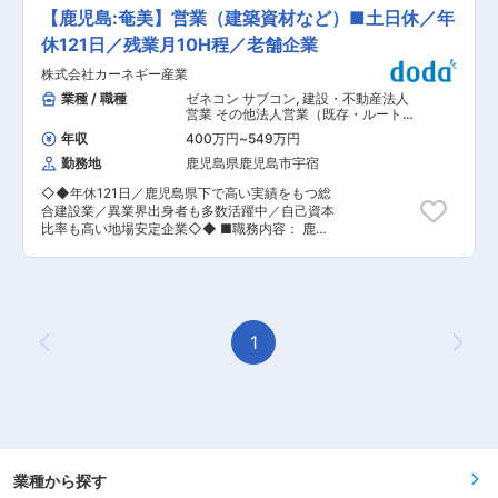
車）を使用した寝具類の配送や、奄美工場内での
きたら独り立ち。既存のお客様をメインに訪問し
【鹿児島:奄美】営業（建築資材など）■土日休／年
洗濯を行って頂きます。 ■業務詳細 主な業務
ます。 ★困ったら先輩社員に相談しやすい雰囲気
は、社有車（バン）を運転して病院や福祉施設へ
休121日／残業月10H程／老舗企業
です！ ＜専門資格を取得できる＞ ・入社後は、
シーツや布団などの寝具類を集配する業務になり
医薬品販売の専門知識を身につけるために、登録
株式会社カーネギー産業
ます。また龍郷町にある奄美工場にて寝具類やパ
販売者資格を取得していただきます。（取得率
ジャマ等の洗濯を行って頂きます。 ■扱うサービ
業種 / 職種
ゼネコン サブコン
,
建設・不動産法人
90％以上） ・資格取得にあたっては、無料で支
ス 医療・福祉施設向け寝具等のレンタルサービス
営業 その他法人営業（既存・ルートセ
援を行いますのでご安心ください。 ・資格取得後
を提供し、急な要望にも柔軟に対応しています。
ールス中心）
は、資格手当として給与にも反映されます。 ■働
年収
400万円
~
549万円
■組織構成 現場は約12名体制（パート含む）で、
き方： ・基本土日祝休み／年3回の大型連休あり
勤務地
鹿児島県鹿児島市宇宿
チームワークを重視した業務運営を行っていま
・残業20h以内 ・スケジュールに合わせて直行直
す。 ■業務の魅力 清潔で安全な現場環境の維持
帰可 ・転居を伴う転勤はありません ■やりが
◇◆年休121日／鹿児島県下で高い実績をもつ総
を通じ、地域医療や福祉に間接的に貢献できる社
い： ・最近、健康のことで困っていることがない
合建設業／異業界出身者も多数活躍中／自己資本
会的意義の高い仕事です。 ■教育体制 入社後は
かなど、親身にお話を聞くことで、お客様と信頼
比率も高い地場安定企業◇◆ ■職務内容： 鹿児
先輩社員によるOJTにより、未経験の方でも安心
関係を築き、お客様の健康管理に貢献することが
島県や市町村(官公庁)および土木建築関係の会社
して業務を習得できます。 ■就業環境 年間休日
できます。 ・「この薬すごく効き目があって良か
への土木建築資材の提案営業を担当します。 ▼詳
110日、週休2日制（土・日曜日）、育児・介護休
ったよ。」「こないだのリンゴ酢美味しかった！
細： ・お客様先へ定期的に訪問し、新商品や新工
業実績があり、残業は月平均10時間程度と働きや
ちょうどまた買おうと思ってたの。来てくれてあ
法の提案などを行い受注を獲得します。 ・提案商
すい環境です。 ■企業の特徴/魅力 昭和38年創業
りがとう。」など、「ありがとう」という言葉が
材：環境資材や土木資材、道路資材、災害・防災
の安定企業で、独自開発のマットレスや時代のニ
一番のやりがいです。 変更の範囲：会社の定める
資材、循環型資材、上・下水道配管資材、景観資
1
ーズに即した事業展開を行い、安定した経営基盤
業務
Previous Page
Next
材、農業水利施設資材など。 ・担当エリア：：主
を築いています。 変更の範囲：会社の定める業務
に奄美大島（社用車使用あり） ■一日の流れ：
8:00朝礼/8:10事務作業/10:00外回り・営業活
動/12:00休憩/13:00外回り/15:00帰社、事務作
業/17:30退社 ■当社の特徴： 建設資材販売・建
設工事を主に行う会社で、中でも法面保護工事な
ど特殊部門においては、鹿児島県下でトップクラ
スの実績を誇っております。現在は一般土木、建
業種から探す
築工事にも注力しています。 ■事業内容： 私た