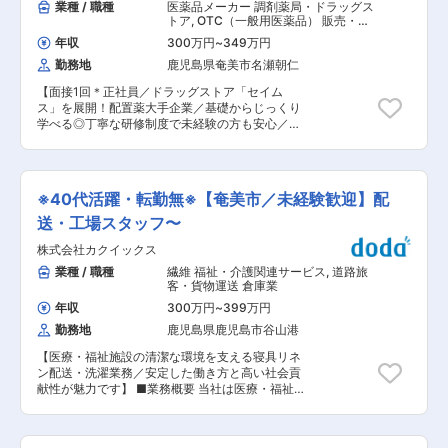
業種 / 職種
医薬品メーカー 調剤薬局・ドラッグス
トア
,
OTC（一般用医薬品） 販売・接
客・売り場担当
年収
300万円
~
349万円
勤務地
鹿児島県奄美市名瀬朝仁
【面接1回＊正社員／ドラッグストア「セイム
ス」を展開！配置薬大手企業／基礎からじっくり
学べる◎丁寧な研修制度で未経験の方も安心／残
業20h＊直行直帰可】 ■職務内容： 担当エリアの
お客様（個人宅や企業）へ訪問し、配置薬（お薬
箱）や健康食品の提案をお任せします。 ※既に、
取引のあるお客様先を訪問するスタイルです。 ＜
※40代活躍・転勤無※【奄美市／未経験歓迎】配
仕事の流れ＞ 配置薬や健康食品、サプリメントの
使用頻度に合わせて、1〜6ヵ月に1回程度のペー
送・工場スタッフ〜
スでお客様宅を訪問 ※社用車（軽自動車）に乗っ
株式会社カクイックス
て、1日あたり16〜18軒程のお客様宅へ訪問をし
ます。 ・配置薬や健康食品の期限管理 ・使った
業種 / 職種
繊維 福祉・介護関連サービス
,
道路旅
分の配置薬を補充 ・使用したお薬代金の集金 ・
客・貨物運送 倉庫業
健康相談、新商品・サービスのご提案 など ※一
年収
300万円
~
399万円
部、新たに配置薬を置いていただくお客様への訪
勤務地
鹿児島県鹿児島市谷山港
問があります。 └配置薬は無料でおけるので、お
客様も抵抗なく置いてくれる製品です。 ■未経験
【医療・福祉施設の清潔な環境を支える寝具リネ
の方も安心！充実した研修制度： ・入社直後〜2
ン配送・洗濯業務／安定した働き方と高い社会貢
週間 ： OJT形式で、薬の種類や成分など基礎知
献性が魅力です】 ■業務概要 当社は医療・福祉
識を身につけます。 ・入社2週間〜1カ月 ： 先輩
施設向けに寝具などのリネンレンタルを提供し、
社員に同行し、仕事の流れを学びます。「会話の
地域の医療・福祉現場での衛生的な環境づくりを
コツ」や「商品のご案内方法」といった実践的な
支えています。本ポジションでは、バン（社有
スキルを習得します。 ・入社1カ月以降 ： 慣れて