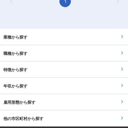
1
を受けるまでの予備校の講習代、受験費用は全額
Previous Page
Next
ます。 ■業務内容： アナログ・高周波回路設
負担。 変更の範囲：会社の定める業務
計、開発、製造（衛星搭載用RF系コンポーネント
に関する各種設計・解析・評価） 【変更の範囲：
会社の定める業務】 ■勤務先： 株式会社マイク
ロラボ 福岡県宗像市日の里5-5-6 2F 変更の範
囲：本文参照
業種から探す
職種から探す
特徴から探す
年収から探す
雇用形態から探す
他の市区町村から探す