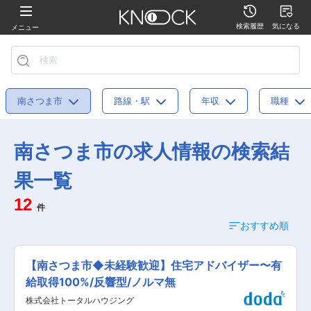
検索履歴
気になる
メニュー
南さつま市
路線・駅
年収
職種
南さつま市の求人情報の検索結
果一覧
12
件
おすすめ順
【南さつま市◆未経験歓迎】住宅アドバイザー〜有
給取得100%/反響型/ノルマ無
株式会社トータルハウジング