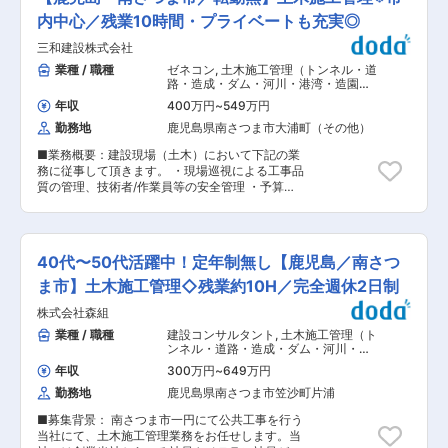
で、安心して業務に取り組んでいただけます。 ▼
メインになるため、当社では”人柄採用”を重視し
詳細： ・生産計画の立案 ・生産ラインの稼働状
内中心／残業10時間・プライベートも充実◎
ております。 社内では活発にコミュニケーション
況の監視 ・品質管理の確保 ・労働安全衛生の管
を取っており、働きやすい環境を実現していま
三和建設株式会社
理 ・従業員の指導や教育 等 ■当社について：
す。 ＜前職の経歴は様々な方が活躍！＞ ・メン
・当社は、1963年鹿児島県南さつま市に設立した
業種 / 職種
ゼネコン
,
土木施工管理（トンネル・道
バーの9割以上は異業種からの転職ですので、こ
歴史と実績を持つ、精肉加工メーカーです。グル
路・造成・ダム・河川・港湾・造園な
の業務をやってみたいという方には安心の環境で
ープで養豚から加工、出荷まで行い県内にある有
ど） 土木施工管理（上下水道）
す！ ・入社後のフォロー体制充実！ 事業案内、
年収
400万円
~
549万円
名食肉メーカーへ販売します。 ・当社の食肉製造
支店見学、OJTと座学実務ともに研修は充実して
勤務地
鹿児島県南さつま市大浦町（その他）
工場は、最先端と畜設備を備えた加世田食肉セン
おります。 先輩社員と数か月は一緒に行動してい
ターで徹底した衛生管理のもとに処理された枝肉
ただき学んでいただきます。 独り立ちする時期
■業務概要：建設現場（土木）において下記の業
を原料に、国際規格TQCSI／HACCPシステムを
は、習得レベルに応じて決めていきますので、ご
務に従事して頂きます。 ・現場巡視による工事品
導入し、消費者ニーズに合った製品づくりをすす
安心ください。 ＜商品に強み！LPガスで南九州
質の管理、技術者/作業員等の安全管理 ・予算管
めています。 変更の範囲：会社の定める業務
No1の顧客数＞ 創業以来一貫して24時間365日何
理(必要経費の計算、実費の把握) ・工程管理(工事
かあれば対応できる体制を整えており、 ガスボン
が効率的に進むように段取る) ・下請け工事業者
ベの交換等も自社の社員が運んでいることも安心
の手配 ・資材置き場の確保/工事用電源の確保
につながり、広く支持を受けています 変更の範
・工事開始時の近隣への挨拶 ■組織構成： 現場
40代〜50代活躍中！定年制無し【鹿児島／南さつ
囲：会社の定める業務
作業員も含む施工管理に関わる方々15名(40代2
名/50代4名/60代8名/70代1名） ■業務内容補
ま市】土木施工管理◇残業約10H／完全週休2日制
足： ・施工対象…道路、河川、橋梁、上下水道 ・
株式会社森組
受注金額…1件あたりの工事受注額は1000万〜
7000万が主な受注金額です。 ・工期…1件あたり
業種 / 職種
建設コンサルタント
,
土木施工管理（ト
の工期は4ヶ月〜10ヶ月が主です ・年間担当件
ンネル・道路・造成・ダム・河川・港
数…受注の状況により２件〜3件の工事にご対応
湾・造園など）
年収
300万円
~
649万円
いただく予定です ・担当エリア…南薩摩市内の工
勤務地
鹿児島県南さつま市笠沙町片浦
事がほとんどです。 ・出張…薩摩市内の案件のた
め、日帰りでの工事がほとんどです。 ＊現場は南
■募集背景： 南さつま市一円にて公共工事を行う
さつま市内全域です。（社用車使用／ＭＴ車） ＊
当社にて、土木施工管理業務をお任せします。当
パソコンで文字入力ができる方 エクセル等のソフ