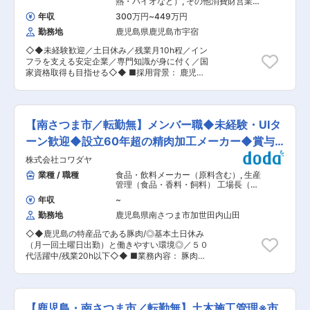
熱・バイオなど）
,
その他消費財営業
割以上は異業種からの転職ですので、手に職を付
（国内） 道路旅客・貨物運送
年収
300万円
~
449万円
けたい方には安心の環境です！ ・入社後のフォロ
勤務地
鹿児島県鹿児島市宇宿
ー体制充実！ 事業案内、支店見学、OJTと座学実
務ともに研修は充実しております。 先輩社員と数
◇◆未経験歓迎／土日休み／残業月10h程／イン
か月は一緒に行動していただき学んでいただきま
フラを支える安定企業／専門知識が身に付く／国
す。 独り立ちする時期は、習得レベルに応じて決
家資格取得も目指せる◇◆ ■採用背景： 鹿児島
めていきますので、ご安心ください。 ＜商品に強
県を支えるインフラとして、同社は必要不可欠な
み！LPガスで南九州No1の顧客数＞ 創業以来一貫
存在です。お客様のインフラを支えるきめ細かい
して24時間365日何かあれば対応できる体制を整
対応を継続するために、各支店で1〜2名の募集を
えており、 ガスボンベの交換等も自社の社員が運
行っています。 ■担当業務 同社LPガスをお使い
んでいることも安心につながり、広く支持を受け
【南さつま市／転勤無】メンバー職◆未経験・UIタ
のお客様宅を訪問、ガス配送・交換業務をメイン
ています。 電気とセットで安く契約できるため、
で行って頂きます。 ▼具体的には： ・プロパン
ーン歓迎◆設立60年超の精肉加工メーカー◆賞与
契約数も増やすことができています。 ■組織構成
ガスの配送、交換業務 ・ガスメーター検針、集金
■ 各営業所で、営業担当、配送担当、技術担当が
年3回
株式会社コワダヤ
業務 ・定期調査 ・ガス器具販売 など ▼補足内
それぞれおりますので、お客様へのフォロー体制
容： ・1日 約30〜40件のお客様を周ります。
業種 / 職種
食品・飲料メーカー（原料含む）
,
生産
が整った組織で仕事を行うことができます。 変更
ガス交換はそのうち20件程です。 ・ガスは一本
管理（食品・香料・飼料） 工場長（食
の範囲：会社の定める業務
80キロほどありますが、基本転がしながら対応。
品・香料・飼料）
年収
~
力はそこまで必要ありません。 ・会社としてお客
勤務地
鹿児島県南さつま市加世田内山田
様と定期的な接点を持つ部門となります。配送時
に一言お客様へ声掛けをしながら、チラシをお配
◇◆鹿児島の特産品である豚肉/◎基本土日休み
りすることがございます。 ■キャリアアップにつ
（月一回土曜日出勤）と働きやすい環境◎／５０
いて 業務の習得具合や、配送と併せてのガス器具
代活躍中/残業20h以下◇◆ ■業務内容： 豚肉処
の販売数や顧客数の増加、資格の取得状況を評価
理工場でのライン作業 担当箇所の生産管理・衛生
対象とし、キャリアアップが可能な環境です。中
管理 同部署・担当エリアのメンバーとの協同を通
途入社の方であっても役職を目指すことができ、
じて効率的な製造作業の実施 ■入社後の流れ：
最短で2年半で主任まで上がった方もいらっしゃ
時間をかけて現担当から業務を引き継ぎますの
います。 ■職場の雰囲気 お客様と関わることが
【鹿児島・南さつま市／転勤無】土木施工管理※市