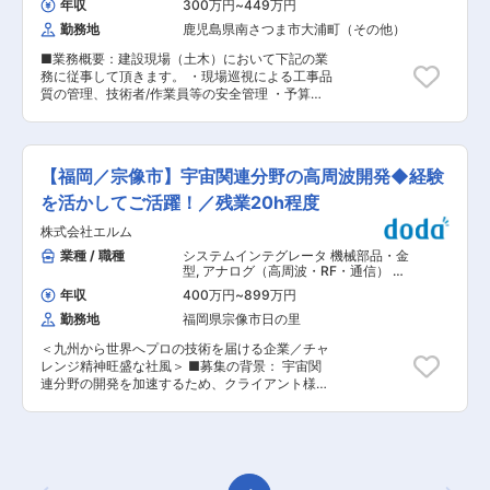
ば積極的に取得しておりますので、プライベート
年収
300万円
~
449万円
は、社員一人一人が目標をもち、公正な評価・行
とお仕事のメリハリをつけて働くことが可能で
勤務地
鹿児島県南さつま市大浦町（その他）
動と成果に見合った評価を行うことを大切にして
す。 ■特徴： 当社は創業52年の総合建設業で
おります。 そのため、コンピテンシー（プロセス
す。南さつま市一円にて公共工事を主体に土木工
■業務概要：建設現場（土木）において下記の業
評価）とMBO（数値評価）による評価制度を採用
事、とび土木工事、舗装工事、解体工事を行って
務に従事して頂きます。 ・現場巡視による工事品
しており、結果ばかりではなく過程にも目を向け
います。
質の管理、技術者/作業員等の安全管理 ・予算管
て、社員の評価を行っております。 ■働き方：
理(必要経費の計算、実費の把握) ・工程管理(工事
・週休：シフトによる週2日制です。※シフトの都
が効率的に進むように段取る) ・下請け工事業者
合により、1日休みの週が発生する可能性があり
の手配 ・資材置き場の確保/工事用電源の確保
ます。 ・転勤：当面の間なし（年に一回希望を取
・工事開始時の近隣への挨拶 ■組織構成： 現場
り、社員の方と相談をしながら決めておりま
【福岡／宗像市】宇宙関連分野の高周波開発◆経験
作業員も含む施工管理に関わる方々15名(40代2
す。） 変更の範囲：会社の定める業務
名/50代4名/60代8名/70代1名） ■業務内容補
を活かしてご活躍！／残業20h程度
足： ・施工対象…道路、河川、橋梁、上下水道 ・
株式会社エルム
受注金額…1件あたりの工事受注額は1000万〜
7000万が主な受注金額です。 ・工期…1件あたり
業種 / 職種
システムインテグレータ 機械部品・金
の工期は4ヶ月〜10ヶ月が主です ・年間担当件
型
,
アナログ（高周波・RF・通信） 評
数…受注の状況により２件〜3件の工事にご対応
価・実験（電気・電子・半導体）
年収
400万円
~
899万円
いただく予定です ・担当エリア…南薩摩市内の工
勤務地
福岡県宗像市日の里
事がほとんどです。 ・出張…薩摩市内の案件のた
め、日帰りでの工事がほとんどです。 ＊現場は南
＜九州から世界へプロの技術を届ける企業／チャ
さつま市内全域です。（社用車使用／ＭＴ車） ＊
レンジ精神旺盛な社風＞ ■募集の背景： 宇宙関
パソコンで文字入力ができる方 エクセル等のソフ
連分野の開発を加速するため、クライアント様と
トを用いますが、丁寧にレクチャーしますのでご
の共同開発なども手掛けています。福岡県宗像市
安心ください。 ■魅力： ・残業10時間程度／ほ
の子会社へ出向していただき、専門的な研究開発
ぼありません。 社長として社員のプライベートも
を行いたいと考えています。 現在、本社では多く
充実させて欲しいという思いがあり、書類作成等
のプロフェッショナルが日々研究開発を続けてい
が終わればすぐ帰るようにして頂いております。
ますが、今回は宇宙開発分野専門の人材を確保す
・資格取得は全額会社にて支給しています。 試験
ることで、プロジェクトの早期実現を目指してい