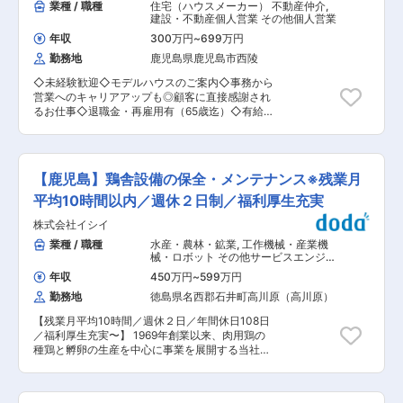
業種 / 職種
住宅（ハウスメーカー） 不動産仲介
,
建設・不動産個人営業 その他個人営業
年収
300万円
~
699万円
勤務地
鹿児島県鹿児島市西陵
◇未経験歓迎◇モデルハウスのご案内◇事務から
営業へのキャリアアップも◎顧客に直接感謝され
るお仕事◇退職金・再雇用有（65歳迄）◇有給取
得率100%／残業月19ｈ程◇県外の転勤無◇車通
勤OK ■職務内容：＼未経験から“家づくりのプ
ロ”へ／ 飛び込みなし・反響営業で安心スター
ト。 来場されたお客様に対して、理想の住まいを
【鹿児島】鶏舎設備の保全・メンテナンス※残業月
提案する営業職です。 「売る」よりも「寄り添
う」スタイルで、人生最大の買い物をサポートし
平均10時間以内／週休２日制／福利厚生充実
ます。 ▼詳細： ・モデルハウス来場者のご案内
株式会社イシイ
・家づくりのヒアリング（家族構成・予算など）
・土地や物件の提案 ・住宅プランのご提案 ・住
業種 / 職種
水産・農林・鉱業
,
工作機械・産業機
宅ローン・融資手続きサポート ・契約手続き・書
械・ロボット その他サービスエンジニ
類作成 ・引き渡しまでのフォロー ※飛び込み営業
ア
年収
450万円
~
599万円
なし／反響中心 ※イベント・広告経由の来場対応
勤務地
徳島県名西郡石井町高川原（高川原）
がメイン ■組織構成： 4名（営業2名／事務2名）
在籍しています。 ■魅力： 〇未経験でも成果が
【残業月平均10時間／週休２日／年間休日108日
出る仕組み… 来場数を重視した集客体制があり、
／福利厚生充実〜】 1969年創業以来、肉用鶏の
営業未経験でも提案機会が豊富です。 OJT・研修
種鶏と孵卵の生産を中心に事業を展開する当社に
体制も整っています。 〇ノルマなし×高収入… 個
て、設備の保守、メンテナンスをお任せします。
人に厳しいノルマはありません。 一方で成果はし
■業務詳細： ・鶏舎設備の定期メンテナンス、保
っかり評価され、年収700万円以上も可能です。
全 ・部材持ち込み、修理 等 ■入社後について 研
〇働きやすさ◎… 有給取得率100％/残業月平均19