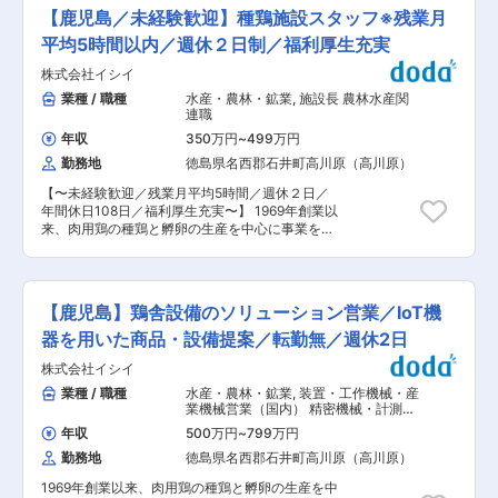
修を本社かWEBで受けていただきます。その後、
時間/飛び込み営業なし。 長く続けやすい環境で
【鹿児島／未経験歓迎】種鶏施設スタッフ※残業月
配属になり、配属先での研修やＯＪＴで業務を覚
す。 ■当社について： 鹿児島で創業30年以上。
えていただきます。先輩社員が手厚くフォローす
平均5時間以内／週休２日制／福利厚生充実
耐震性・耐火性に強い2×4工法を強みに、地域密
るので、未経験の方でも安心して入社いただけま
着で住宅事業を展開しています。 年間100棟以上
株式会社イシイ
す。 ■組織構成 69名（20代:9名、30代:5名、40
の施工実績があり、お客様満足度の高い家づくり
代:9名、50代:15名、60代:20名） 幅広い年代の
業種 / 職種
水産・農林・鉱業
,
施設長 農林水産関
が特徴です。 変更の範囲：会社の定める業務
方が活躍いただけてます！女性の方も活躍中！ ■
連職
評価制度：当社の評価制度では、社員一人一人が
年収
350万円
~
499万円
目標をもち、公正な評価・行動と成果に見合った
勤務地
徳島県名西郡石井町高川原（高川原）
評価を行うことを大切にしております。 そのた
め、コンピテンシー（プロセス評価）とMBO（数
【〜未経験歓迎／残業月平均5時間／週休２日／
値評価）による評価制度を採用しており、結果ば
年間休日108日／福利厚生充実〜】 1969年創業以
かりではなく過程にも目を向けて、社員の評価を
来、肉用鶏の種鶏と孵卵の生産を中心に事業を展
行っております。 ■働き方： ・週休：シフトに
開する当社にて、以下の業務をご担当いただきま
よる週2日制です。※シフトの都合により、1日休
す。 当社はブロイラーひな導入のパイオニアとし
みの週が発生する可能性があります。 ・転勤：当
て、ブロイラーのひな生産・飼養受託・販売も行
面の間なし（年に一回希望を取り、社員の方と相
っております。 近年、後継者不足によりブロイラ
談をしながら決めております。） 変更の範囲：会
【鹿児島】鶏舎設備のソリューション営業／IoT機
ー農場の廃業が相次いでおります。当社では、そ
社の定める業務
ういった農場を従業員を含めて買収し、鶏舎をオ
器を用いた商品・設備提案／転勤無／週休2日
ートメーション化することで従業員が重労働をす
株式会社イシイ
る必要がなくなるように取り組んでおります。 ■
業務概要：種鶏農場スタッフ ひなを生む元となる
業種 / 職種
水産・農林・鉱業
,
装置・工作機械・産
親鶏の飼養管理をお任せします。 ・種鶏の飼育：
業機械営業（国内） 精密機械・計測機
集卵作業、選別、チップ捲き（床の管理）、鶏舎
器・分析機器・光学製品営業（国内）
年収
500万円
~
799万円
の清掃 等 ・飼育データの管理 ・その他、農場内
勤務地
徳島県名西郡石井町高川原（高川原）
にて社用車を使用して運搬を行うことがありま
す。 ※種鶏とは： ブロイラー(肉用鶏)を生産する
1969年創業以来、肉用鶏の種鶏と孵卵の生産を中
ための鶏のことで、通常ブロイラーひなの親世代