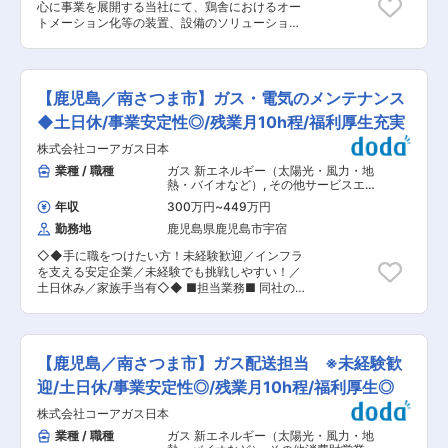
心に事業を展開する当社にて、鶏舎におけるオー
を種鶏、その親世代を原種鶏といいます。 当社の
トメーション化等の装置、設備のソリューション
種鶏場では、種鶏と原種鶏を育てています。種鶏
営業をお任せします。具体的には下記内容となり
場は、北は青森県から南は鹿児島県まで全国に展
ます。 ■業務詳細： ・既存顧客向けへの鶏舎設
開しており、異なる気候や飼養条件の中、夏場・
備導入提案、受注 ・施工部門との調整、納品 ・
冬場の管理方法について情報を共有し、より良い
市場、顧客開拓の計画 ・営業／販売部門の管理
種鶏管理に努めています。 ■入社後について 半
【鹿児島／南さつま市】ガス・電気のメンテナンス
■業務概要： 昨今の鶏舎はオートメーション化が
日程度の研修を本社かWEBで受けていただきま
進み、自動給餌や給水はもちろんのこと、AIを活
◆土日休/事業安定性◎/残業月10h程/福利厚生充実
す。その後、配属になり、配属先での研修やＯＪ
用した日々の自動体重測定まで完全自動、スマホ
Ｔで業務を覚えていただきます。先輩社員が手厚
株式会社コーアガス日本
一台あれば鶏舎を管理できる時代となりました。
くフォローするので、未経験の方でも安心して入
お客さまの手間を減らし、鶏舎に欠かせない空調
業種 / 職種
ガス 新エネルギー（太陽光・風力・地
社いただけます。 ■組織構成 69名（20代:9名、
機器や暖房機器といった、鶏にとっても人にとっ
熱・バイオなど）
,
その他サービスエン
30代:5名、40代:9名、50代:15名、60代:20名）
ても快適な環境を整えるIoT機器を用いた商品や
ジニア プラント機器・設備
幅広い年代の方が活躍いただけてます！女性の方
年収
300万円
~
449万円
設備を顧客へ提案し、課題解決や業務効率化につ
も活躍中！ ■評価制度：当社の評価制度では、社
勤務地
鹿児島県鹿児島市宇宿
なげていただきます。 営業だけにとどまらない販
員一人一人が目標をもち、公正な評価・行動と成
売部門全体の管理をお任せできるような人財を募
果に見合った評価を行うことを大切にしておりま
◇◆手に職をつけたい方！未経験歓迎／インフラ
集しています。 ■評価制度： 当社の評価制度で
す。 そのため、コンピテンシー（プロセス評価）
を支える安定企業／未経験でも挑戦しやすい！／
は、社員一人一人が目標をもち、公正な評価・行
とMBO（数値評価）による評価制度を採用してお
土日休み／家族手当有◇◆ ■担当業務■ 同社の
動と成果に見合った評価を行うことを大切にして
り、結果ばかりではなく過程にも目を向けて、社
ガスを利用頂いているお客様（個人宅／飲食店）
おります。 そのため、コンピテンシー（プロセス
員の評価を行っております。 ■働き方： ・週
に対し、ガスの定期点検、器具修理・設置、アフ
評価）とMBO（数値評価）による評価制度を採用
休：シフトによる週2日制です。※シフトの都合に
ターメンテナンス等を行って頂きます ▼詳細 ・
しており、結果ばかりではなく過程にも目を向け
より、1日休みの週が発生する可能性がありま
ガス器具修理・器具取付（ガスコンロや給湯器の
て、社員の評価を行っております。 変更の範囲：
【鹿児島／南さつま市】ガス配送担当 ※未経験歓
す。 ・転勤：当面の間なし（年に一回希望を取
修理など） ・4年に1回法令点検（ガスの圧力、
会社の定める業務
り、社員の方と相談をしながら決めておりま
漏れがないか、火が付くかといった点検） ・設備
迎/土日休/事業安定性◎/残業月10h程/福利厚生◎
す。） 変更の範囲：会社の定める業務
の定期点検 ・ガス設備の設計・施工 等 ※業務中
株式会社コーアガス日本
の移動に際し自家用車（ガソリン代別途支給）、
社用車のいずれかの使用があります。 ■魅力■ ＜
業種 / 職種
ガス 新エネルギー（太陽光・風力・地
前職の経歴は様々な方が活躍！＞ ・メンバーの9