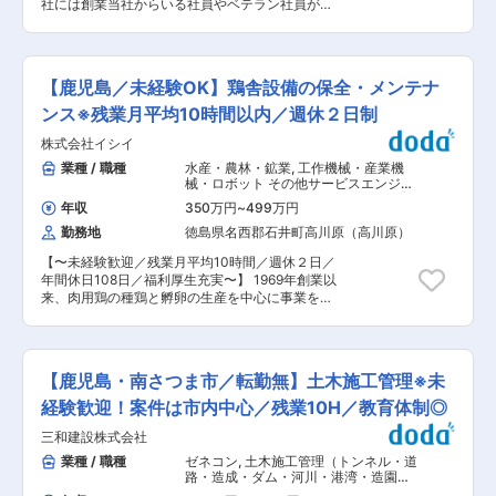
社には創業当社からいる社員やベテラン社員が多
トを用いますが、丁寧にレクチャーしますのでご
く非常に定着率のいい職場ですが、今後の人材の
安心ください。 ■魅力： ・残業10時間程度／ほ
育成のため新たな人材を募集しています。 ＜具体
ぼありません。 社長として社員のプライベートも
的な業務＞ ・建設現場での施工管理 ・施工管理
充実させて欲しいという思いがあり、書類作成等
に関する書類作成業務 〜土木施工管理業務とは〜
が終わればすぐ帰るようにして頂いております。
【鹿児島／未経験OK】鶏舎設備の保全・メンテナ
土木施工管理業務は、道路や橋などの建設現場で
・資格取得は全額会社にて支給しています。 試験
働く仕事です。工事が計画通りに進むように管理
ンス※残業月平均10時間以内／週休２日制
を受けるまでの予備校の講習代、受験費用は全額
し、安全に作業が行われるように確認します。ま
負担。 変更の範囲：会社の定める業務
株式会社イシイ
た、予算やスケジュールの管理も行います。労働
者たちとコミュニケーションを取り、問題があれ
業種 / 職種
水産・農林・鉱業
,
工作機械・産業機
ば解決します。 ＜業務特徴＞ ・対象エリアは主
械・ロボット その他サービスエンジニ
に南さつま市一円で遠方への出張は発生しませ
ア
年収
350万円
~
499万円
ん。 ・手がける案件は土木の公共工事／道路工
勤務地
徳島県名西郡石井町高川原（高川原）
事、河川港湾工事などもあります。 ・入社後は未
経験の方でも流れから理解いただけるよう、先輩
【〜未経験歓迎／残業月平均10時間／週休２日／
社員について業務をレクチャーいただくところか
年間休日108日／福利厚生充実〜】 1969年創業以
らスタートします。徐々に簡単な補助業務からお
来、肉用鶏の種鶏と孵卵の生産を中心に事業を展
任せしていきますので、ご安心ください。 ・経験
開する当社にて、設備の保守、メンテナンスをお
をお持ちの方はこれまでの経験に応じて1つずつ
任せします。 ■業務詳細： ・鶏舎設備の定期メ
案件を業務をお任せしていきます。 ■組織構成：
ンテナンス、保全 ・部材持ち込み、修理 等 ■入
現在職場には21名の社員が在籍しており、20代が
社後について 研修を本社かWEBで受けていただ
2名、その他40代を中心に60代以上の方も活躍中
【鹿児島・南さつま市／転勤無】土木施工管理※未
きます。その後、配属になり、配属先での研修や
です。住まいは南さつま市、南九州市エリアから
ＯＪＴで業務を覚えていただきます。先輩社員が
経験歓迎！案件は市内中心／残業10H／教育体制◎
の通勤者が多く、もちろん車通勤可能です。 ■魅
手厚くフォローするので、未経験の方でも安心し
力： ・2024年度からは年間を通じて「完全週休
三和建設株式会社
て入社いただけます。 ■組織構成 69名（20代:9
２日制」としています。正月やGW、お盆の長期
名、30代:5名、40代:9名、50代:15名、60代:20
業種 / 職種
ゼネコン
,
土木施工管理（トンネル・道
休暇もしっかりと確保しているため、安定して長
名） 幅広い年代の方が活躍いただけてます！女性
路・造成・ダム・河川・港湾・造園な
期的に就業いただけます◎有給取得も調整が叶え
の方も活躍中！ ■評価制度：当社の評価制度で
ど） 土木施工管理（上下水道）