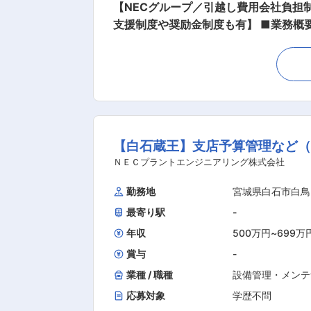
【NECグループ／引越し費用会社負担
支援制度や奨励金制度も有】 ■業務概要： 半導体生産工場における各種工場ユーティリティ設備のエンジニアリング業務を担当していただき
ます。設備の安定稼働・経費削減への貢献をミッショ
および環境施設の運転管理 ・建物・工
保守・保全 ・工場ユーテリティ設備・環境
将来性： AI関連需要に加え、環境対応
す。日本でも半導体を重要な生産基盤
ブレスの誘致を積極的に行っており、継続的な成長が期待されている
【白石蔵王】支店予算管理など（
象となる資格の取得のために必要な費
負担いたします。また、独身者用借上社宅制度
ＮＥＣプラントエンジニアリング株式会社
20年９月にNECファシリティーズ株
勤務地
宮城県白石市白鳥
体製造工場のクリーンルームやファシ
最寄り駅
-
改造・移設・撤去などのリニューアル工
に左右されない強い施設運営を実現し
年収
500万円
~
699万
の実現を目指します。 変更
賞与
-
業種 / 職種
設備管理・メンテ
応募対象
学歴不問