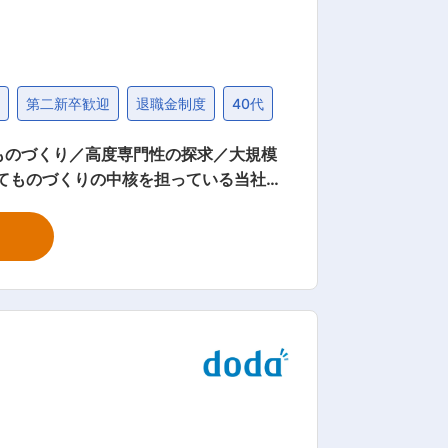
問
第二新卒歓迎
退職金制度
40代
ものづくり／高度専門性の探求／大規模
技術業務 ■組織構成 10
主に当社は防衛・航空宇宙の事業領域でレ
NECとパートナーシップをとりながら
全保障環境が激変する中、私たちの生産
体を製造することに留まらず、それぞれ
、ＮＥＣおよびＮＥＣグループが一体と
われることが私たちの仕事の魅力です。