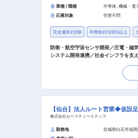
業種 / 職種
半導体
,
機械・電
応募対象
学歴不問
完全週休2日制
年間休日120日以上
防衛・航空宇宙センサ開発／圧電・磁気
システム開発連携／社会インフラを支える技術者へ ■業務内容 ＮＥＣグループの防衛事業領域においても
て、下記業務をお任せいたします。 ・圧電材
名(40〜50代の方が6名、30代以下の方が4名)在籍。 メ
Cグル—プの防衛・航空宇宙事業にお
ーダやソーナーといったセンサ機器や、
開発設計・生産するとともに納品後の
した製品は24時間365日、日本の目・耳となり、私たちの安心と
【仙台】法人ルート営業◆仮設足
スケールの大きさです。現在の防衛装
異なる製品をインテグレートし、一つ
株式会社セーフティーステップ
なった「OneNEC」として製品の開
勤務地
宮城県白石市福岡
変更の範囲：会社の定める業務