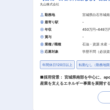
装車やEVバスなど新しいモビリティに
丸山株式会社
ため、長期的なキャリア形成が可能です。 ■当社について： 当社は宮城県白石市を拠点に、バスの板金・塗装・電装・特装車製造
勤務地
宮城県白石市城南
応する総合モビリティ企業です。東日
最寄り駅
-
な車両を手掛けています。公共交通の
の
年収
450万円
~
649万
賞与
-
業種 / 職種
石油・資源 水産
応募対象
学歴不問（必須資
年間休日120日以上
転勤なし（勤務地限
■採用背景： 宮城県南部を中心に、apo
産業を支えるエネルギー事業を展開す
た、新社長体制のもと、次世代の丸山
います。 ■業務内容 法人のお客様向け石油製品営業の中心的な担い手として、以下の業務をお任せします。単なるルート営業ではなく、地域
を代表する法人企業や官公庁への提案
車貸与 ＜法人営業（既存顧客中心のルート営業＋新規提案）＞ ・法人のお客様への石油製品（ガソリン・軽油・灯油・A重油等）の提案営業