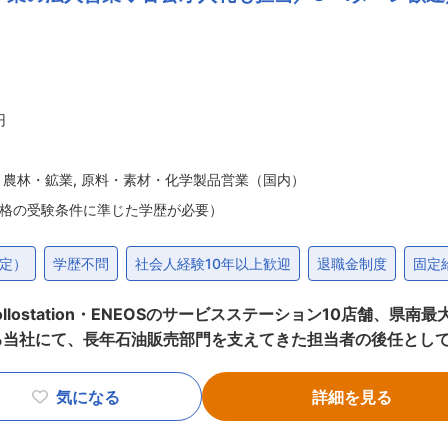
も対応しています。 公共交通や観光業界の需要に支えられ、
まで一貫対
本有数の規模を誇る工場とメーカー認定設備を強みに、移動図書
安全性を支える使命感と、環境対応車両への取り組みで今後の
風通しの良い職場環境が魅力です。 変更の範囲：会社の定める業務
円
・農林・鉱業
,
原料・素材・化学製品営業（国内）
格の受験条件に準じた学歴が必要）
定）
学歴不問
社会人経験10年以上歓迎
退職金制度
固定
llostation・ENEOSのサービスステーション10店舗、
る当社にて、長年石油販売部門を支えてきた担当者の後任とし
グループをともに創る中心メンバーとして、将来的には事業運
気になる
詳細を見る
、燃料供給体制の構築、入札対応など、地域インフラを支える