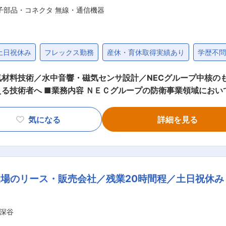
子部品・コネクタ 無線・通信機器
土日祝休み
フレックス勤務
産休・育休取得実績あり
学歴不
材料技術／水中音響・磁気センサ設計／NECグループ中核の
のづくりの中核を担っている当社に
料を使用した水中音響センサ技術業務 ・磁性材料を使用した磁気センサ
ンバーとして所属いただきます。 ■当社について： NECネットワーク・センサはNE
気になる
詳細を見る
いて、製品の開発設計・生産など重要な役割を担う会社です。
各種無線通信装置を扱っています。私たちはこのような製品を
保守メンテナンスまで行っています。近年、日本を取り巻く安
安全を守ります。 ■当社の魅力： 航空宇宙・防衛事業の魅力は何と言っても
場のリース・販売会社／残業20時間程／土日祝休み
備品は年々高性能化、ハイテク化の一途を辿っており、製品単
の大規模なシステムに構築することが求められます。そのため
発設計から、生産、整備に至るまで一貫して「ものづくり」に携
深谷