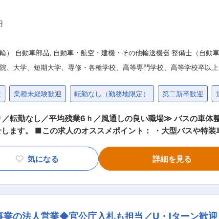
円
輪） 自動車部品
,
自動車・航空・建機・その他輸送機器 整備士（自動
院、大学、短期大学、専修・各種学校、高等専門学校、高等学校卒以上
迎
業種未経験歓迎
転勤なし（勤務地限定）
第二新卒歓迎
／転勤なし／平均残業6ｈ／風通しの良い職場≫ バスの車体
修理に携わり、構造理解と技術
業で長期キャリアを築ける ■職務内容： ・事故や経年劣化によるバス骨格の修
接・組付け ・専用治具を用いた寸法調整と強度確認 ・部品交
気になる
詳細を見る
と安全性が求められるため、チームで協力しながら進めます。
援制度を活用し、半自動溶接やアーク溶接など専門資格を取得可能です。 
事を覚えていただきます。 弊社は配置換えなどなく、その道
事業の法人営業◆官公庁入札も担当／U・Iターン歓
ーカー指定工場として信頼を得ており、特