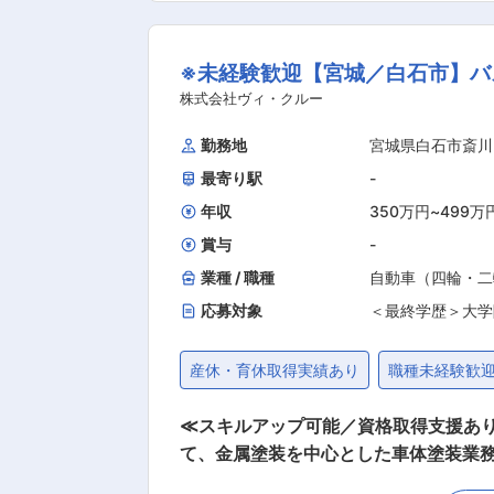
・サービスステーションでの掛売給油契
ンター（油槽所）から配送する灯油・軽油・A
※未経験歓迎【宮城／白石市】バ
応＞ ・国・県・市町村などの入札対応 ・見積書作成 ・契約・折衝業務 ＜社
に向けた調整業務 ・部長と連携した営業戦略の推進 ■ポジションの魅力・キャリアパス： ・地域インフ
株式会社ヴィ・クルー
業・製造業・農業・官公庁など、多く
勤務地
宮城県白石市斎川
産業を支えるやりがいを実感できます。 ・長年築いてきた信頼を引き継ぐ営業 担当するのは、長年お付き合いのある法人企業や官公庁の
最寄り駅
-
様が中心です。新規開拓だけではなく、お客
中核メンバー 現在、丸山グループは
年収
350万円
~
499万
賞与
-
業種 / 職種
自動車（四輪・二
応募対象
＜最終学歴＞大学
産休・育休取得実績あり
職種未経験歓
≪スキルアップ可能／資格取得支援あり
て、金属塗装を中心とした車体塗装業務全般を担当していただきます。 ■こ
わり、構造理解と技術力を高められる ・EVバス