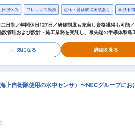
土日祝休み
フレックス勤務
産休・育休取得実績あり
学歴不
日制／年間休日127日／研修制度も充実し資格獲得も可能／資格獲
て施設管理および設計・施工業務を受託し、最先端の半導体製造
る事務管理、予算管理、事業計画の立案などの事業所の全体管理
かせないポジションです。 ＜具体的な業務内容＞ ・工事計画
気になる
詳細を見る
産管理 ■ＮＥＣプラントエンジニアリング株式会社について： 半導体
プクラスの技術を集結し、今までにないソリューションを提供
/効率化された領域と、AIの育成とそのAIの判断を活用する人
化しようとしています。また、気高い理念と技術を礎に、ここ
海上自衛隊使用の水中センサ）〜NECグループにお
人たちの幸せに繋がる、そんな社会の実現を目指します。 ■企業の魅力： ◇プ
した場合には代休を取得頂いています。腰を据えて働ける環境が
上必要と認める資格については、対象となる資格の取得のため
のための講習会費用、資格（免許）の登
円