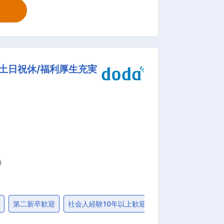
るベース・クリアー塗装作業 ・車体仕上
験でも順序立てて基本技術から学べま
単調な業務では得られない達成感と技術
土日祝休/福利厚生充実
共交通や観光業界の需要に支えられ、景気
進めています。東日本有数の規模を誇る
える特装車事業を展開しています。バス
る職場風土と相まって、成長性・安定
）
問
第二新卒歓迎
社会人経験10年以上歓迎
女性活躍
退職金