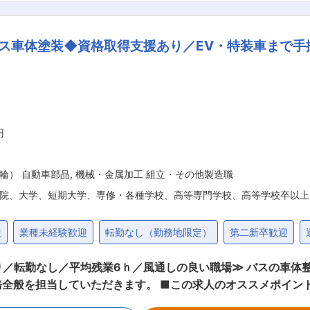
約（法人掛売）の締結・管理 ・建設会社等への工事現場向け
重油等の受注・営業窓口 ・既存のお客様への新たなサービス・製品の提
ス車体塗装◆資格取得支援あり／EV・特装車まで手
内連携＞ ・サービスステーション・配送部門との連携 ・安定供給
ラを支える仕事 燃料は建設業・物流
の産業に欠かせない存在です。地域のお客様へ安定したエネル
お客
様との信頼関係を深めながら、課題解決や新たな提案を行う営業スタイ
新たな経営体制のもと、さらなる事業成長に取り組んでいます。
円
事業運営や営業戦略にも携わるなど、会社づくりに深く関われる環境
輪） 自動車部品
,
機械・金属加工 組立・その他製造職
院、大学、短期大学、専修・各種学校、高等専門学校、高等学校卒以上
迎
業種未経験歓迎
転勤なし（勤務地限定）
第二新卒歓迎
／転勤なし／平均残業6ｈ／風通しの良い職場≫ バスの車体
の求人のオススメポイント： ・大型バスや特装車の骨格修理に携
や特装車など成長分野を扱う安定企業で長期キャリアを築ける ■職務内容： ・