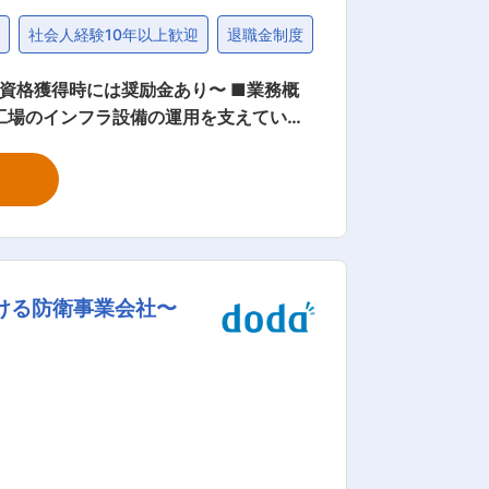
問
社会人経験10年以上歓迎
退職金制度
社宅・家賃補助制度
得時には奨励金あり〜 ■業務概
工場のインフラ設備の運用を支えていま
を担って頂きます。総務や経理、人事労
の取りまとめ・スケジュール管理 ・社内
する当社は、未来のファシリティマネジ
の領域の両輪で、お客様に新しいソリューシ
で働く人たちの遣り甲斐や誇りだけでは
ける防衛事業会社〜
ロジェクト
整っています。 ◇社員のスキルアップ
に必要な費用（受験料、受験または更新
録手続料および更新料）を会社が負担いたします。 変更の範囲：会社の定める業務