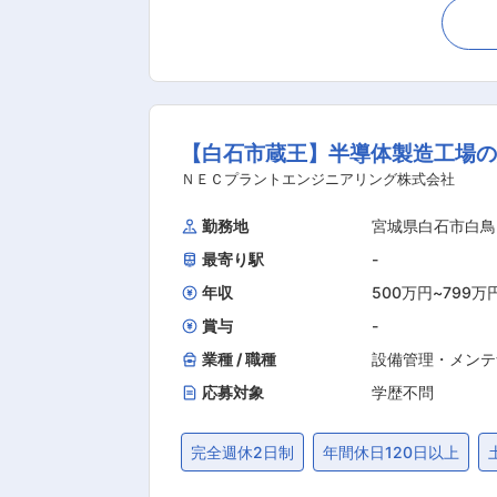
への下処理（パテ埋め・研ぎ）作業 ・
げ、色調整（調色作業） ・乾燥後の磨
す。経験者は特装車・EV車など高付加価値車両を手掛け、
のみならず、移動販売車やレストラン
深耕が可能です。 ■入社後の流れ： 入社〜3か月ほどは先輩に教わりながら仕事を覚えていただきます。 弊社は配置換えなどなく、その道の
【白石市蔵王】半導体製造工場の
プロとなっていただくためにスキルを磨き、半年〜1年程か
ー指定工場として信頼を得ており、特装
ＮＥＣプラントエンジニアリング株式会社
変動に左右されにくい安定基盤を持つため、長期的なキャリア形成が可
勤務地
宮城県白石市白鳥
に「バスの総合病院」として板金・塗
最寄り駅
-
工場とバスメーカー指定の設備を強み
特有の大型部品や塗装技術に特化した
年収
500万円
~
799万
性・働
賞与
-
業種 / 職種
設備管理・メンテ
応募対象
学歴不問
完全週休2日制
年間休日120日以上