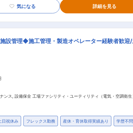
マスキング、サフェーサー塗布や乾燥処理 ・スプレーガンによ
気になる
詳細を見る
き工程および品質チェック…等です。 専任指導者のもと、未経
自身のスキルを最大限活かせます。 ■高付加価値車両を手がける充実感： 大型バス
カーといった特装車、EVバスまで多様な塗装に携わることで、
施設管理◆施工管理・製造オペレーター経験者歓迎/
けて独り立ちしていただきます。 ■安定企業で将来性も抜群： 当社はバスメーカ
車やEVバスなど新しいモビリティにも対応しています。 公
能です。 ■当社について： 当社は2006年設立、宮城県白石市を拠点
装・電装・特装車改装・EVバスメンテナンスなど多様な展開を
に、移動図書館やレストランカー、EV車両など公共ニーズに応
環境は他社にはない強みで、資格取得支援・若手中心の活気あ
円
きやすさを兼備しています。 変更の範囲：会社の定める業務
ナンス
,
設備保全 工場ファシリティ・ユーティリティ（電気・空調衛生
土日祝休み
フレックス勤務
産休・育休取得実績あり
学歴不