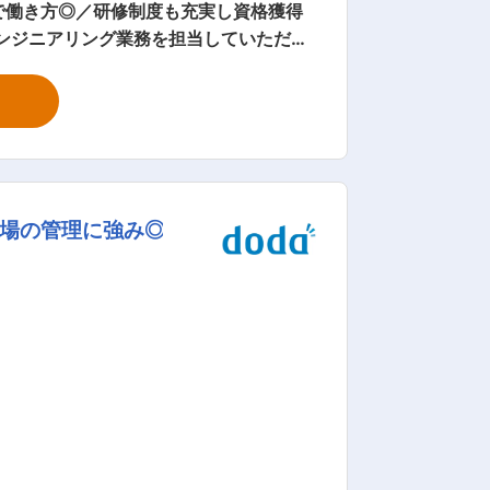
で働き方◎／研修制度も充実し資格獲得
備
の運転管理 ・薬品供給装置の運転管理・
しません。 ■半導体市場の
に100兆円規模になると予測されていま
刷新や、海外の先端ファウンドリ・ファ
工場の管理に強み◎
）の登録手続料および更新料）を会社が
■当社について： 20
社の共同設立で誕生した当社ですが、半導
オペレーション、建屋内部の設備構築・
を図り社会情勢や今後の半導体人財の不足
時代、次の世代のために持続可能な社会