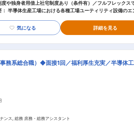
制度や独身者用借上社宅制度あり（条件有）／フルフレックス
ンとし、技術的なコンサルティングを行います。 ■業務詳細： ・工場ユーテリティ設
場ユーテリティ設備の保守・保全・改善 ・ガス製造・供給設備
気になる
詳細を見る
施設の省エネに関するソリューション ※建設・工事の実作業は発生いた
や自動化などの成長領域を念頭に、世界半導体市場は2025年
として囲い込むため、供給力を高めるための国内半導体工場の
市場です。 ■福利厚生： 会社が業務上必要と認める資格については、対
事務系総合職）◆面接1回／福利厚生充実／半導体
用（受験料、受験または更新のための講習会費用、資格（免許
、就職支度金制度等も社内規定に沿ってサポートする環境がございます。 
式会社とソニーセミコンダクタマニュファクチャリング株式会
リティ（工場稼働の為のインフラ設備）の安定的な維持管理や
事を行っています。AIやIoTを駆使したDX対策による差別化
、すべてのステークホルダーの安全・安心・効率を支え、 次の
円
の範囲：会社の定める業務
ナンス
,
総務 庶務・総務アシスタント