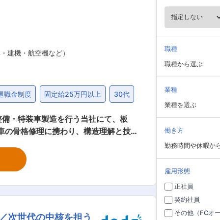
職種
車・建機・航空機など）
職種から選ぶ
業種
退職金制度
固定給25万円以上
30代
業種を選ぶ
整備・特装車製造を行う当社にて、板
働き方
勤務時間や休暇か
換や補強作業 ・仕上げ工程での品質チェ
経験者は即戦力として活躍でき、未経験
雇用形態
正社員
■入社後の流れ： 入
契約社員
のプロとなっていただくためにスキルを
その他（FCオ
迎／次世代の中核を担う