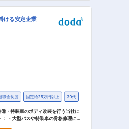
軽油（現場納入）の提案・契約 ・配送セ
案 ＜官公庁・自治体対
掛ける安定企業
ギーを届けることで、宮城県の暮らしや
ルです。 ・新社長体制の
営業担当としてだけでなく、将来的には
があります。 変更の範囲：会社の定める業務
退職金制度
固定給25万円以上
30代
整備・特装車のボディ改装を行う当社に
大型バス車体