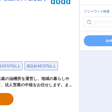
景気変動に左右されにくい安定基盤を持つ
フリーワード検索
館やレストランカー、EVバスなど多様
成長性も高く、資格取得支援や若手中心
30
給25万円以上
固定給35万円以上
県南最大級の油槽所を運営し、地域の暮らしや
て、法人営業の中核をお任せします。ま
営にも携わっていただくことを期待して
重要な役割を担っていただきます。※社有