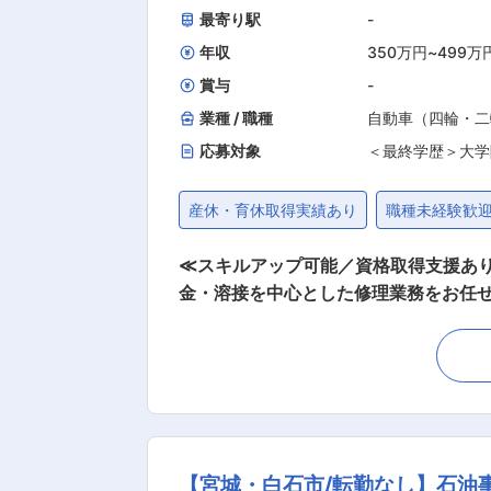
最寄り駅
-
年収
350万円
~
499万
賞与
-
業種 / 職種
自動車（四輪・二
応募対象
＜最終学歴＞大学
産休・育休取得実績あり
職種未経験歓
≪スキルアップ可能／資格取得支援あり
金・溶接を中心とした修理業務をお任せします。 ■この求人のオススメポイント： ・大型バスや特装車の骨格
力を高められる ・EVバスや特装車など成長分野を扱う安定企
正作業 ・フレームやパネルの切断・溶
ック …等 大型バスの骨格修理は精度
者も基礎から丁寧に指導します。 ■溶接技術を極める環境： 一般車両では経験できない大型構造物の溶接や補強に携わることで、技術者とし
てのスキルを大きく伸ばせます。 資格取得支
社〜3か月ほどは先輩に教わりながら仕
【宮城・白石市/転勤なし】石油
磨き、半年〜1年程かけて独り立ちしていただきます。 ■安定企業で将来性も抜群： 当社はバスメ