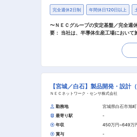
完全週休2日制
年間休日120日以上
〜ＮＥＣグループの安定基盤／完全週休二
要： 当社は、半導体生産工場におい
す。 本募集では、厚木事業所におけ
務まで全てに携わり、事業所の運営に欠
の工事予算取りまとめ、社内会議資料の作成 ・事業所の予算管理 ・資
製造工場の施設管理において国内トッ
メントを目指しAI/ICTによる自動化
ョンやサービスを提案することへと進
【宮城／白石】製品開発・設計（
なく、すべてのステークホルダーや次の世代を担う
の進捗具合により止む無く休日出勤を
ＮＥＣネットワーク・センサ株式会社
支援が手厚いことも魅力。会社が業務
勤務地
宮城県白石市旭町
最寄り駅
-
年収
450万円
~
649万
賞与
-