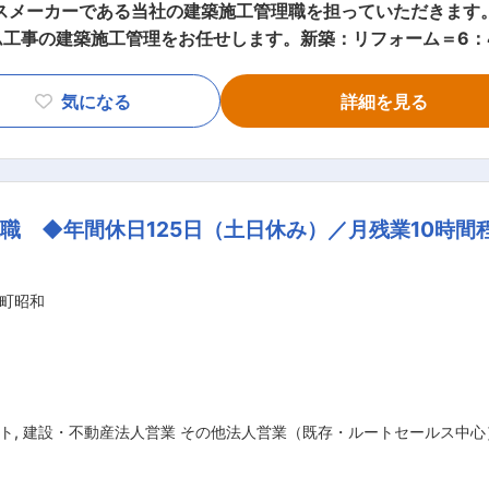
スメーカーである当社の建築施工管理職を担っていただきます。
工事の建築施工管理をお任せします。新築：リフォーム＝6：
場には直行直帰可です。日帰りで対応いただける距離となるため
各種手配、安全や品質管理、書類作成など多岐に渡ります。 当
気になる
詳細を見る
ります。ですので、顧客の要望を適切に汲み取り、提案・説明
れますが、納品の際には顧客からの感謝の声を直にいただけ、
行して2〜3案件を担うイメージです。 ■就業環境： 現場の場
れる環境であり、自分の経験を活かし現場を回すことができま
職 ◆年間休日125日（土日休み）／月残業10時間
名）、女性2名（40代2名）の計7名です。 ・育成については、
なくても、土木施工管理の実務経験をお持ちの方であれば大歓
だけますので、手に職をつけたい方からのご応募をお待ちして
町昭和
すが、佐賀市内から通われている方もいらしゃいます。現場に応
す。 ■当社の強み： 当社の利用による満足値の高い顧客か
す。長年の経営の中で当社のファンとなっていただける顧客も
なった時に想起していただける世界観ができています。 変更の範囲：会社の定める業務
ト
,
建設・不動産法人営業 その他法人営業（既存・ルートセールス中心