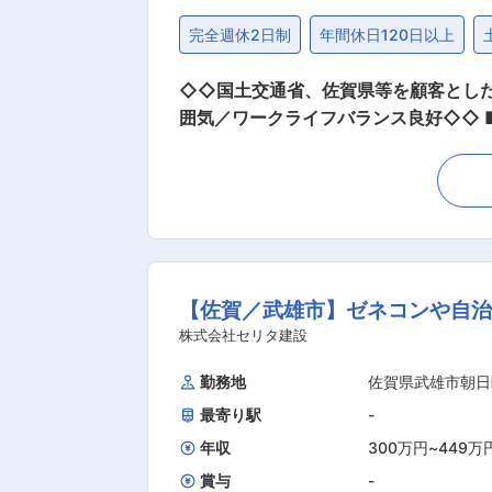
完全週休2日制
年間休日120日以上
◇◇国土交通省、佐賀県等を顧客とし
囲気／ワークライフバランス良好◇◇ ■概要： 国土交通省、佐賀県、佐賀県内市町村等を顧客とした、九州での測量、設計、補償の営業活動
（入札、定期的な挨拶回り等）を行って頂きます。 ■業務詳細： ・マニュアルを使用してパソコンでの業
資料の単価を基にした業務代金の適正価
研修後、先輩社員と同行し、業務を学ん
として宿泊前提の出張はありません。 ■組織構成 配属先組織には現在4名（男性、40代〜50代）が在籍しています。 ■特徴： ・創業以来、
官公庁からの受注を中心とした安定し
なく（月10時間程度）、ワークライフバランスを整えて就業が可能です。
【佐賀／武雄市】ゼネコンや自
術者集団』 官公庁よりの受注が主な会
コアテクニカの「コア」は核や要、「
株式会社セリタ建設
力と果敢なチャレンジ精神を持つ技術
勤務地
佐賀県武雄市朝日
最寄り駅
-
年収
300万円
~
449万
賞与
-