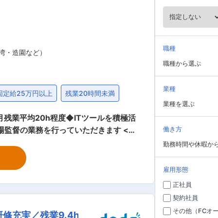
職種
湾・造園など）
職種から選ぶ
業種
固定給25万円以上
残業20時間未満
業種を選ぶ
残業平均20h程度◆ITツールを積極活
働き方
て、現場作業員と協力して作業を進めて頂
勤務時間や休暇か
雇用形態
無駄
正社員
しています。 【和気あいあいとした雰囲
契約社員
 ■同社の特徴： ・セ
その他（FCオ
充実／残業9.4h
る化し、属人的な業務を廃したことによ