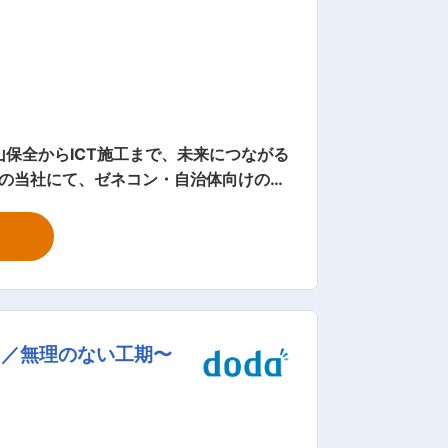
山保全からICT施工まで、未来につながる
ーズに進む環境です。 （1） 既存顧客
ォローを一貫対応。 財源が明確な案件
応） ネット広告・SEO強化により問い
・技術部との連携を行い、スムーズに工事
り／無理のない工期〜
す。 ・公共工事は秋〜冬が繁忙期のため
 会社概要｜ICT ×