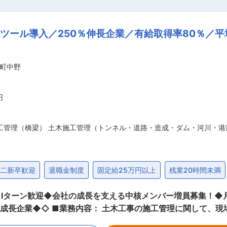
産、老後など日々の暮らしの中で生じるお悩みに対し、郵便局と
： 8:30始業／9:00訪問準備〜訪問※契約内容のご説明等
ツール導入／250％伸長企業／有給取得率80％／平
問準備・事務作業）／17:15退社 既存顧客への提案・フォローがメインです。 郵便局
いていただきやすく、アポイント取得や訪問時のハードルが低
けたときに、大きな達成感とやりがいを感じられます。 また原付での営業活動が
町中野
ーダー → 教育トレーナー・トッププレイヤーと、
度による他分野への挑戦など、多彩なキャリアがあります。 ■モデル年収 主任：
500〜850万円（在職最年少30歳） 課長・担当課長：690
円
職：800〜1,000万円超（在職最年少37歳） 変更の範囲：会社の定める業務
工管理（橋梁） 土木施工管理（トンネル・道路・造成・ダム・河川・港
第二新卒歓迎
退職金制度
固定給25万円以上
残業20時間未満
Iターン歓迎◆会社の成長を支える中核メンバー増員募集！◆月
監督の業務を行っていただきます。 <
質管理、安全管理）などの施工管理業務‥パソコンを使っての記録や