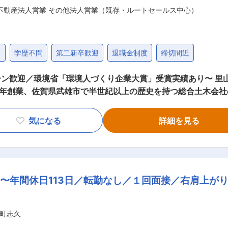
不動産法人営業 その他法人営業（既存・ルートセールス中心）
）
学歴不問
第二新卒歓迎
退職金制度
締切間近
ターン歓迎／環境省「環境人づくり企業大賞」受賞実績あり〜 里
ルは、地盤改良・土
問い合わせ増加や競合の少ない分野のため、提案〜見積までスム
気になる
詳細を見る
、設計会社など既存取引先へ、工事の提案・調整・受注後のフ
しやすさが魅力です。 （2） 反響型の新規対応（問い合わせ対
アポはありません。 （3） 社内他部署との調整業務 施工管理
〜年間休日113日／転勤なし／１回面接／右肩上が
。 ・当社ではマッドミキサー工法など独自技術を持っていま
ていきます。 無理な営
・社内IT化で効率UP Salesfor
町志久
作成の削減・赤字案件の黒字化・社内連携の大幅改善を実現しています。 ■