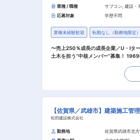
業種 / 職種
サブコン
,
建設・
応募対象
学歴不問
業種未経験歓迎
転勤なし（勤務地限定
〜売上250％成長の成長企業／U・I
土木を担う“中核メンバー”募集！ 1969年創業、佐賀県武雄市で半世紀以上の歴史を持つ総合土木会社の当社にて、ゼネコン・自治体向けのプ
ロジェクト獲得の営業活動を担当頂きます。 ■仕事内容｜既存中心 × 反響多数 × ノルマなし（目標設定のみ） 営業スタイ
木工事の既存顧客対応が中心です。 お
への提案（メイン） 自治体、ゼネコン
（公共工事など）は進めやすく、提案の
合わせが増加。 ※飛び込み営業やテレ
が進むよう調整します。 ■営業の特徴｜“売りやすい商材 × 競合が少ない” から成約率が高い！ ・地盤改良工事は工法が明確であり、競合が少
【佐賀県／武雄市】建築施工管理
ないため見積依頼につながりやすいです
年間スケジュールが読みやすいのも特徴です。 ■営業目標について： 年間の受注目標を設定し、それを月毎に割り振っ
松田建設株式会社
業目標や過度な目標にならないように調整致します。 ■ 働く魅力｜IT化と環境経営で“働きやすさ×成長”を両立 
勤務地
佐賀県武雄市北方
ce導入・社内チャット導入により、無駄な資料