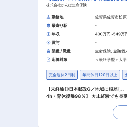
り無駄が減り赤字案件の黒字化に成功
株式会社かんぽ生命保険
把握できるようになりました ・エコ
勤務地
佐賀県佐賀市松原
と認識し2012年5月にエコアクション
最寄り駅
-
配慮した事業展開により多数の賞を受賞しております ■企業概要： 当社は1969年創業以来総合建設業
活用した情報化施工・マッドミキサー
年収
400万円
~
549万
事3割の売上内訳です。
賞与
-
業種 / 職種
生命保険
,
金融個
応募対象
＜最終学歴＞大学
完全週休2日制
年間休日120日以上
【未経験◎日本郵政G／地域に根差し、
4h・育休復帰98％】 ★未経験でも長期的にご活躍！ （1）約3か月の集合研修で同期とスタート★子育てなどで参加が難しい方はリモートプ
ログラムあり └配属後も班体制で、教
客、事務、技術職、介護職など未経験ス
（完全歩合制）ではなく、安定した基本
客様対応の質やアフターフォローなども含めて総合的に評価 ■業務概要： 担当エリア内の