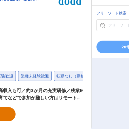
で何が起きているのかがリアルタイムに
とが、企業の持続的発展に不可欠である
フリーワード検索
ちと取り組む里山保全活動を継続。環境に
公庁から受注する公共案件7割、民間工
28
経験歓迎
業種未経験歓迎
転勤なし（勤務地限定）
第二新卒歓
収入も可／約3か月の充実研修／残業9.
で入社した社員が多数活躍中 └販売接
安心できる評価制度 └フルコミッション
しながら目標設定。売上だけでなく、お