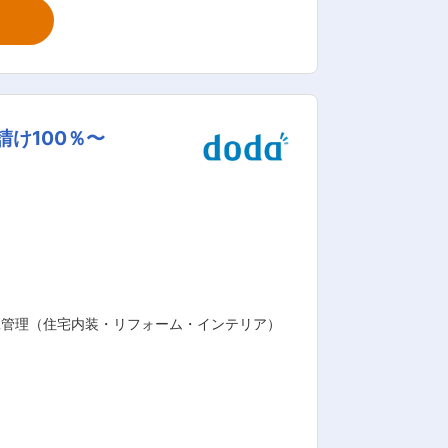
ルがありますので安心して業務に取り組む
広く活躍しており、普段から積極的にコ
公共案件7割、民間工事3割の売上内訳
け100％〜
写真などを共有し、今どこで何が起きて
配慮した経営を実践することが、企業の
市でのCSR活動：子供たちと取り組む里
制や24時間体制の病院の新設など暮ら
施工管理（住宅内装・リフォーム・インテリア）