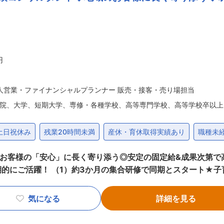
 ・社内チャットの導入：現場状況の写真などを共有し、今どこ
アクション２１取得：地球環境保全に配慮した経営を実践するこ
21の認証を取得しました ・地元武雄市でのCSR活動：子供た
や地盤改良の分野で事業展開し、ICTを
工法（専用アタッチメントで工期短縮を実現）で業績拡大中。官
円
人営業・ファイナンシャルプランナー 販売・接客・売り場担当
院、大学、短期大学、専修・各種学校、高等専門学校、高等学校卒以上
土日祝休み
残業20時間未満
産休・育休取得実績あり
職種未
お客様の「安心」に長く寄り添う◎安定の固定給&成果次第で高
育トレーナーや先輩が日常的にフォロー （2）営業・保険未経験
タートの社員が多く定着・活躍中 （3）日本郵政Gならではの
気になる
詳細を見る
給制度。加えて成果に応じた報酬 └ノルマはなく上長と相談
お客さまへアフターフォローや保険商品のご提案を