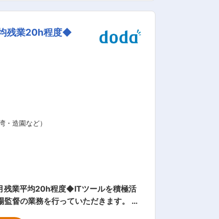
一体となった地域密着のサービスを活か
均残業20h程度◆
い点も特徴です。「あなたに相談した
基本のた
450〜67
〜850万円（在職最年少35歳）／管理
湾・造園など）
残業平均20h程度◆ITツールを積極活
書類などの作成・管理 ■研修制