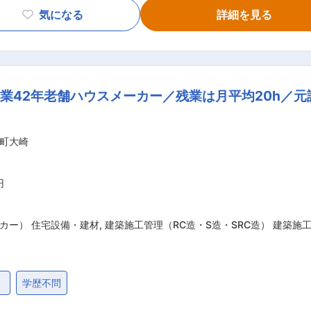
験講習受講など積極的に支援を行っています ◎社員マニュア
気になる
詳細を見る
あいあいとした雰囲気】同社は若い世代からベテラン世代まで幅
チメントで工期短縮を実現）で業績拡大中。官公庁から受注する
業42年老舗ハウスメーカー／残業は月平均20h／元請
り赤字案件の黒字化に成功 ・社内チャットの導入：現場状況の
ようになりました ・エコアクション２１取得：地球環境保全に
町大崎
2年5月にエコアクション21の認証を取得しました ・地元武雄
おります ■武雄について： 佐賀市内から車で45分。武雄市立図書館を
有名。近年、小学校でのタブレット端末を使用した独自の教育体
円
移住先として選ばれています。
カー） 住宅設備・建材
,
建築施工管理（RC造・S造・SRC造） 建築
）
学歴不問