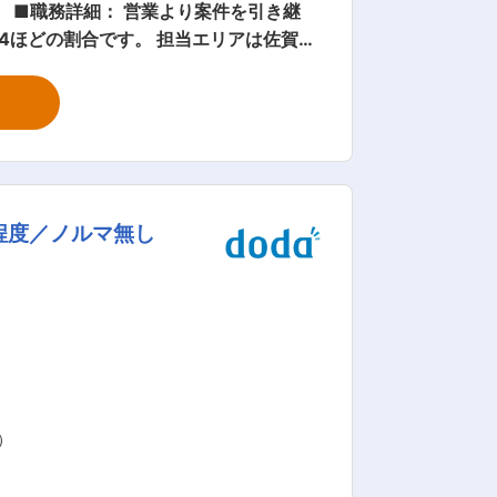
 ■職務詳細： 営業より案件を引き継
4ほどの割合です。 担当エリアは佐賀県
、宿泊が伴う出張はございません。 業
社の建築施工管理の特徴は、施主との打
を行うなどの折衝が必要となるため、高
一軒一軒の完成の度に達成感ややりがい
所に応じ直行直帰を行っていただけま
す。 ■職場構成と育成： ・職場は男性
程度／ノルマ無し
社長と現職の施工管理職の2名で行います。
迎です！ 資格をお持ちでない方は、ご入
おります！ ■通勤について： 社員の通
じて直行直帰可能ですので、ご自身のご
らの紹介が多く、積極的な営業活動はほと
多く、地域で新築・リフォームが必要と
）