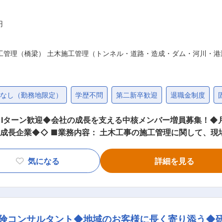
円
工管理（橋梁） 土木施工管理（トンネル・道路・造成・ダム・河川・港
勤なし（勤務地限定）
学歴不問
第二新卒歓迎
退職金制度
Iターン歓迎◆会社の成長を支える中核メンバー増員募集！◆月
監督の業務を行っていただきます <具
質管理、安全管理などの施工管理業務 └決められた工程に沿っ
得制度を利用した受験講習受講など積極的に支援を行
気になる
詳細を見る
組むことが出来ます ■入社後の流れ： 社員研修を行った後、現場でのOJTに
め、誰でも分かりやすく学ぶことができます。 ■POINT： 【ITツール積極導入】
売上高250%伸長、残業時間20H（全社平均）という成果を出
く活躍しており、普段から積極的にコミュニケーションをとっています。
険コンサルタント◆地域のお客様に長く寄り添う◆研修
や営業案件の進捗状況をリアルタイムに管理しています。見え