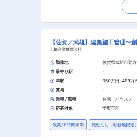
度： ◎社内資格取得制度を利用した受
ことが出来ます ■POINT： 【ITツール積極導入】無駄な資料準備や属人化を廃し、直近5年で売上高250%伸長、残業時間20H（全社平均）
という成果を出しています。 【和気
ミュニケーションをとっています。 ■企業概要： 当社は1969年創業以来総合建設業や地盤改良の分野で事業展開し、ICTを活用した情報化施
工・マッドミキサー工法（専用アタッ
【佐賀／武雄】建築施工管理〜創
です。 ■同社の特徴： ・セールスフォース導入：現場の進捗状況や営業案件の進捗状況をリアルタイムに管理しています。見える化し、属人
的な業務を廃したことにより無駄が減
土橋産業株式会社
いるのかがリアルタイムに把握できる
勤務地
佐賀県武雄市北方
持続的発展に不可欠であると認識し201
最寄り駅
-
山保全活動を継続。環境に配慮した事業展開により多数の賞を受賞して
はじめ、御船山楽園や武雄温泉などが
年収
350万円
~
499万
し易さが人気を集め、ファミリー層の
賞与
-
業種 / 職種
住宅（ハウスメー
応募対象
学歴不問
残業20時間未満
転勤なし（勤務地限定