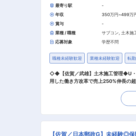
最寄り駅
-
年収
350万円
~
499万
賞与
-
業種 / 職種
サブコン
,
土木施
応募対象
学歴不問
職種未経験歓迎
業種未経験歓迎
転
◇◆【佐賀／武雄】土木施工管理◆U・
用した働き方改革で売上250%伸長の超成長企業◆◇ ■業務内容： 土木工事の施工管理に関して、現場
体的には> ・原価管理、工程管理、品
きます。 ・パソコンを使っての記録や書類などの作成・管理 ■研修制度： ◎社内資格取
っています ◎社員マニュアルがありますので安心して業務に取り
て業務をこなして頂きます。 マニュアルに沿って行うた
な資料準備や属人化を廃し、直近5年で
気】同社は若い世代からベテラン世代まで幅広
【佐賀／日本郵政G】未経験◎保
ールスフォース導入：現場の進捗状況