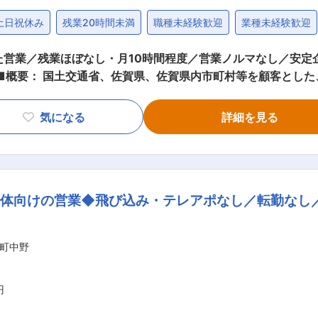
土日祝休み
残業20時間未満
職種未経験歓迎
業種未経験歓迎
た営業／残業ほぼなし・月10時間程度／営業ノルマなし／安定
務登録等の関係書類作成及び、積算
格見積書作成。 ・単独での営業活動ではなく、営業部（組織
気になる
詳細を見る
でいただきます。 ・会社としての営業目標はありますが、個
た会社です。長年勤務している従業員が多く、アットホームな雰
 ■当社について：『最新の技術力と果敢なチャレンジ精神を持つ技
治体向けの営業◆飛び込み・テレアポなし／転勤なし
社です。地域社会に奉仕・貢献出来る建設総合コンサルタント
テクニカ」は技術。つまり技術が集結するとの意味を持ちます。
者集団として、常に業界をリードする企業でありたいと願って
町中野
円