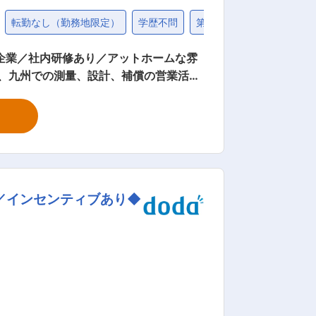
転勤なし（勤務地限定）
学歴不問
第二新卒歓迎
退職金制
企業／社内研修あり／アットホームな雰
）として活動を行います。 ・入社後社内
人別の営業ノルマはありません。 ・原則
囲気です。 ・基本的に残業はほとんど
／インセンティブあり◆
会社として活動中です。 社名である新英
 （株）新英コアテクニカは最新の技術
います。