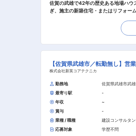
佐賀の武雄で42年の歴史ある地場ハウ
ぎ、施主の新築住宅・またはリフォーム
のうち、佐賀市よりも東の地区で、現
務は工事計画打ち合わせ、見積算出、
ち合わせや納品までを担当する点とな
いコミュニケーションスキルが求めら
を感じていただけます。 一人当たり平
す。工期などは、施工管理に裁量を任さ
【佐賀県武雄市／転勤無し】営業
5名（50代1名、40代3名、30代1
■資格取得について： 資格をお持ちで
株式会社新英コアテクニカ
社後に会社の支援で資格を取得していた
勤務地
佐賀県武雄市武雄
勤は車で20分圏内の方なども多いで
最寄り駅
-
都合に応じて通勤を調整していただけま
んどない、地域密着型の実力派企業で
年収
~
賞与
-
業種 / 職種
建設コンサルタン
応募対象
学歴不問