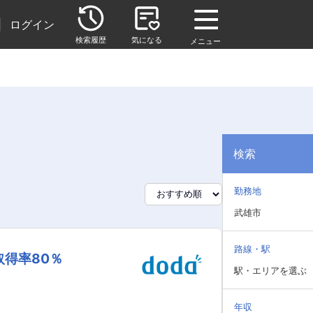
|
ログイン
検索履歴
気になる
メニュー
検索
勤務地
武雄市
路線・駅
取得率80％
駅・エリアを選ぶ
年収