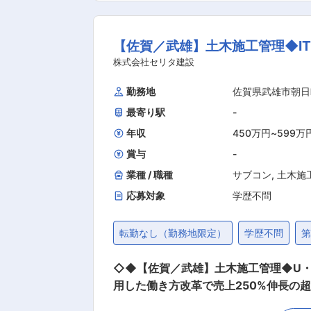
お任せいたします。 教育、結婚、出
しながら、一人ひとりに寄り添ったご案内・ご相談対応を行います。 例）1日の流れ
【佐賀／武雄】土木施工管理◆IT
など 12:00昼食／13:00訪問 16:00帰社（翌日以降の訪
の制服を着用しているため、お話を聞
株式会社セリタ建設
い」「お願いしてよかった」といった言葉をいただ
勤務地
佐賀県武雄市朝日
め、入社後の研修で安全に運転できるようサポートします。 ■キャリアパス 班長・チームリ
最寄り駅
-
段階的に成長可能。ほかにもキャリアチャレンジ制
0万円（在職最年少26歳）／課長代理：
年収
450万円
~
599万
賞与
-
業種 / 職種
サブコン
,
土木施
応募対象
学歴不問
転勤なし（勤務地限定）
学歴不問
◇◆【佐賀／武雄】土木施工管理◆U・
用した働き方改革で売上250%伸長の超成長企業◆◇ ■業務内容： 土木工事の施工管理に関して、現場
具体的には> ◎原価管理、工程管理、品