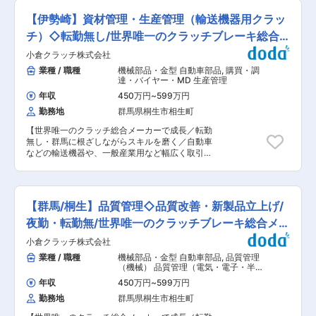
や取締役が新しく選任されるなどの転換期を迎え
り、工場長として経験をいただいた後、会社の舵
ており、会社としても変わりつつあります。業務
【伊勢崎】資材管理・生産管理（輸送機器用クラッ
取りを担う役員を目指すこともできます。 ■具体
工程の見直しや、給与／制度の見直しもあり、社
的には： ＜工程設計＞ 機械オペレーターの配置/
チ）◇転勤無し/世界唯一のクラッチブレーキ総合
員のためにより良い環境にするために変革をして
検査予定の作成/作業指導/組立作業指導/効率改善
います。 ・多様な人材に対する柔軟な対応力や、
メーカー
小倉クラッチ株式会社
等 ＜管理業務＞ 生産管理/品質管理/人材管理/設
部内の調整および関係者を牽引しながら、製造部
備管理/改善活動等全般 ＜業務効率化・見える化
業種 / 職種
機械部品・金型 自動車部品
,
購買・調
門の次世代育成していくやりがいのあるポジショ
＞ 出荷の工程能力を考慮しリードタイムを基準化
達・バイヤー・MD 生産管理
ンです。 ■会社の特徴： ・創業65年を超える包
し、製品在庫引当の円滑な生産デリバリーを再構
装業界では老舗企業です。物流業界を支える梱包
年収
450万円
~
599万円
築します。 生産計画デリバリーの改善、見える
用ダンボールケースや包装資材、物流機器の製造
勤務地
群馬県桐生市相生町
化、メンバーに対する教育や指導、クレームに関
／販売を主要事業としており、65年以上にわたっ
する対応などはハンズオンで対応いただきます。
て業界内での信頼と実績を積み上げてきました。
【世界唯一のクラッチ総合メーカーで成長／転勤
※計画、管理表、データベースはエクセルを用い
・5社の企業で形成するグループ会社の中核企業
無し・群馬に根ざしながらスキルを磨く／自動車
ます。 ◆魅力・強み： （1）主な取引先はレジャ
であり、取引先は群馬県にある大手企業が中心で
などの輸送機器や、一般産業用など幅広く取引／
ー産業大手の『SANKYO』であり業績も安定した
す。 ・高度化／多様化しているニーズに応えるべ
創業80年超・上場の安定基盤で安心して働ける】
企業です。 （2）金型設計から組立まで当社で一
く、大量生産だけでなく小ロットのオーダーにも
■職務概要 生産管理部資材管理課において、関わ
気通貫で製品化できることが強みです。顧客の手
柔軟に対応することで他社との差別化を図ってい
る以下のうちどれかの業務に、入社後適性を判断
間が省けることがメリットとなり、継続的な受注
ます。 変更の範囲：会社の定める業務
しながら取り組んでいただきます。スキルが身に
が顧客から得られています。 （3）販売先業界と
【群馬/桐生】品質管理◇品質改善・新製品立上げ/
ついてくればキャリアアップとして、別の業務に
してはパチンコ、自動車、玩具、事務用品など多
取り組んでいただくことも可能です。関わる製品
夜勤・転勤無/世界唯一のクラッチブレーキ総合メー
岐に渡り、様々な業界へアプローチが可能＆経営
は主に自動車などの輸送機器用で、カーエアコン
のリスク分散ができています。プラスチックは軽
カー
小倉クラッチ株式会社
用クラッチやルーツブロワといった、当社の主力
量化が実現できるため、ますまず自動車業界でも
製品に関わっていただきます。 ・発注及び納期管
業種 / 職種
機械部品・金型 自動車部品
,
品質管理
ニーズが増してきております。 ＊転居が必要な方
理業務 ・見積業務 ・調達先管理業務 ■働き方に
（機械） 品質管理（電気・電子・半導
には住宅手当、引っ越し費用等ご用意しますので
ついて： ・育児・介護休業制度も積極活用できる
体）
ご相談ください。 変更の範囲：会社の定める業務
年収
450万円
~
599万円
職場（女性はもちろん男性の育休取得も盛んで、
勤務地
群馬県桐生市相生町
2022年度は5名の男性が取得◎） ・残業は月25時
間程度で、無茶な働き方をすることなく安心して