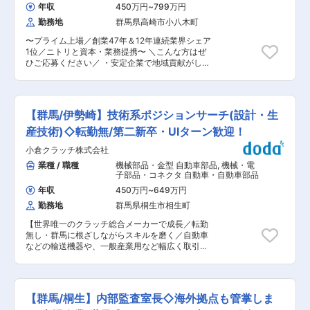
が基礎から丁寧に指導します。実際に製造派遣や
動産個人営業
年収
450万円
~
799万円
異業種から転職した社員も活躍しており、未経験
勤務地
群馬県高崎市小八木町
の方も安心してスタートできる環境です。 ■キャ
リアパス 将来的には製品改良の打ち合わせや改善
〜プライム上場／創業47年＆12年連続業界シェア
提案、生産計画、在庫管理、生産管理、生産技術
1位／ニトリと資本・業務提携〜 ＼こんな方はぜ
など希望やスキルにあわせて幅広い業務に挑戦可
ひご応募ください／ ・安定企業で地域貢献がした
能です。 現場業務だけでなく製品づくりの上流工
い方 ・専門性を深めたい、市場価値を高めたい方
程にも携われ、将来的な工場長候補としての活躍
・成果がきちんと評価される環境で働きたい方 ・
も期待しています。 ■この求人の魅力 ◎10年以
早期キャリアアップを叶えたい方（早い方は入社
上連続黒字経営 景気変動の影響を受けにくい安定
後数年で店舗マネージャーに） 「不動産買取再販
基盤のもと、堅実な経営を継続しています。 ◎大
【群馬/伊勢崎】技術系ポジションサーチ(設計・生
の販売戸数ランキング1位」「20代が選ぶ成長で
手メーカーと多数取引 同社が製造する電線は、遊
きる企業2位」の当社にて、中古住宅の買取、リ
産技術)◇転勤無/第二新卒・UIターン歓迎！
技機や家電、自動車関連製品など幅広い産業で使
フォーム・商品化、販売を行う営業職をお任せし
用されています。 東証プライム上場企業との取引
小倉クラッチ株式会社
ます。全て一気通貫で関われる部分が魅力です。
実績もあり、高い品質力を評価されています。 ◎
■業務の流れ： 1）物件調査＆仕入れ 自社サイト
業種 / 職種
機械部品・金型 自動車部品
,
機械・電
未経験から正社員として長く働ける 実際に製造派
への問合せや、不動産仲介会社から案内いただい
子部品・コネクタ 自動車・自動車部品
遣や期間従業員から転職された方も活躍中です。
た案件などが買取対象になります。テレアポ等の
製造派遣・期間従業員からの転職実績もございま
年収
450万円
~
649万円
新規開拓はなく、毎月約7-8件内覧し、約1件が契
す。 ◎着実に年収アップ ・毎年昇給実績あり ・
勤務地
群馬県桐生市相生町
約成立となります。 (2)リフォーム企画 パートナ
賞与年2回支給 ・長期勤続者多数 ・経験やスキル
ー工務店・チームと相談しながら、ターゲットに
に応じてキャリアアップ可能 ◎働きやすい環境 ・
【世界唯一のクラッチ総合メーカーで成長／転勤
合う安心で住みやすい家を企画します。リフォー
転勤なし ・夜勤なし ・残業月20時間程度 ・土日
無し・群馬に根ざしながらスキルを磨く／自動車
ム工事は、パートナー工務店へ依頼し、完成まで
祝休み ・男性・女性ともに育休取得実績あり 地
などの輸送機器や、一般産業用など幅広く取引／
進捗確認を行います。 (3)販売 リフォーム済み住
域に根差して長く働ける環境が整っています。 ■
創業80年超・上場の安定基盤で安心して働ける】
宅の魅力をHPや販売会社を通して公開し、問合
組織構成 製造部は20代〜50代の社員5名で構成さ
これまでのご経験を活かし、下記いずれかの業務
せへ対応します。5件の問い合わせに対し約1件が
れています。 少数精鋭のため部署間の距離が近
をお任せします ■業務概要： ◎ロボット周辺機器
契約成立となります。単価は1000万円〜3000万
く、困った時にはお互いにフォローし合う風土が
の機構開発業務に取り組んでいただきます。 ・ロ
円（平均1500万円）ほどで、個人で中古住宅を
【群馬/桐生】内部監査室長◇海外拠点も管掌しま
あります。 中途入社者も多く、新しい方も馴染み
ボットハンドの機構開発 ・ツール交換用継手の機
購入してリフォームするよりも、販売価格が抑え