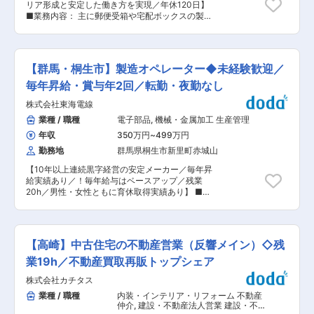
向けて提供していきたいという想いから、2006
リア形成と安定した働き方を実現／年休120日】
する ■特長・魅力 ・工場単位でのＰＬ責任を持
年に焼成冷凍パン事業をスタートさせ、「パンを
■業務内容： 主に郵便受箱や宅配ボックスの製作
ち、自らの考えとリーダーシップで工場運営に携
通じて上質な時間を創り、パンを通じて?の贅沢
に携わる溶接スタッフを募集しています。スポッ
われる経験を得ることができます。 ・会社が成長
を創る。」というミッションのもと新しいパン食
ト溶接機を用いたステンレス板同士の溶接作業が
フェーズのため投資機会も多く、積極的に新しい
文化の創造に取り組んでいます。 ■社風 月に1度
中心で、火花や煙が出ないため安全に作業ができ
ことにチャレンジできる環境です。 ・拠点の規模
の全社総会や、バリュー浸透を目的とした表彰制
ます。 繁忙期には月20〜30時間程度の残業があ
も数も今後さらに増えていくことが想定され、複
【群馬・桐生市】製造オペレーター◆未経験歓迎／
度がございます。従業員数は約450名、9割以上
りますが、閑散期は月1〜2時間程度と少なめで
数の拠点を統括する部門や新しい技術探索を行う
が中途入社者です。 ボードメンバーも30代が中
す。 ■組織構成： 20代〜50代の3名が在籍して
毎年昇給・賞与年2回／転勤・夜勤なし
部門など、複数のキャリアパスを見据えたチャレ
心の若い組織です。 変更の範囲：無
おり、わからないことはすぐに質問できる環境で
ンジが可能です。 ・当社で目指せるキャリアとし
株式会社東海電線
す。 チームでフォローをし合いながら業務を進め
ては、マネージャーの一階層上となる生産管理本
る場面もあります。 本社での勤務となり、転勤は
業種 / 職種
電子部品
,
機械・金属加工 生産管理
部長を目指していただけます。 ・生産管理本部長
ありません。桐生市で創業して70年以上の安定し
は、各工場に加え、物流チームや技術チーム、生
年収
350万円
~
499万円
た会社であり、従業員の定着率も高いです。 ■キ
産管理チームの統括も担っていただきます。 ■当
ャリアパス：まずは電極交換からお任せしはじ
勤務地
群馬県桐生市新里町赤城山
社について 自社工場で製造した高品質な焼成冷凍
め、その後納期から逆算して仕事の優先順位をつ
パンを「STYLEBREAD」としてブランド化し、
【10年以上連続黒字経営の安定メーカー／毎年昇
けながら裁量もってご就業いただけます。将来的
ホテル・結婚式場・レストランなどに向けて販売
給実績あり／！毎年給与はベースアップ／残業
には班長・リーダーポジションへの昇格もあり、
するBtoB事業と、一般消費者に向けたオンライン
20h／男性・女性ともに育休取得実績あり】 ■仕
キャリアアップのチャンスもございます。 ■当
ストアを軸としたBtoC事業を展開しています。焼
事内容 遊技機や家電、自動車関連製品などに使用
社・当求人の魅力： ◎安定した需要：宅配ボック
成冷凍パンとは、パン製造の最終工程である焼成
される電線・ケーブルの製造業務をお任せしま
スの受注を中心に好調で、製造業として安定した
後、急速冷凍したパンのこと。 焼成後に急速冷凍
す。 入社後は先輩社員が丁寧にサポートするた
事業基盤があり、長期的なキャリア形成が可能で
することで、パンの劣化の原因となる水分の蒸発
め、製造職未経験の方も安心してスタートできる
す。 ◎働きやすい環境：日勤のみで夜勤なし。マ
【高崎】中古住宅の不動産営業（反響メイン）◇残
とデンプンの劣化を防ぎ、焼きたてそのままの鮮
環境です。 《一日の流れ》 ▼製造機械へ材料を
イカー・バイク通勤OKで、無料駐車場も完備し
度を保ちます。 変更の範囲：会社の定める業務
セット ▼ボタン・ダイヤル操作で加工 ▼完成品
業19h／不動産買取再販トップシェア
ています。 変更の範囲：会社の定める業務
の寸法・品質チェック ▼梱包・出荷準備 まずは
株式会社カチタス
シンプルな工程から習得し、徐々に機械調整や品
質管理など専門スキルを身につけていただきま
業種 / 職種
内装・インテリア・リフォーム 不動産
す。 ■入社後の教育体制 工場長やベテラン社員
仲介
,
建設・不動産法人営業 建設・不