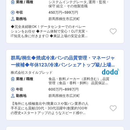
業種 / 職種
システムインテグレータ
,
運用・監視・
保守 組立・その他製造職
年収
450万円
~
599万円
勤務地
群馬県桐生市広沢町
◆完全未経験OK！データセンターでのオペレー
ションをお任せ ◆チーム体制で安心！OJT充実・
IT知見も身に付きます◎ ◆東証上場の安定企業/
転勤なし/U・Iターンも歓迎！ ◆残業月平均20ｈ
以内/休憩75分など、働きやすい環境 ■業務概要
データセンターのオペレーションをメインにお任
せします。情報処理の設定や印刷機のオペレーシ
群馬/桐生◆焼成冷凍パンの品質管理・マネージャ
ョン、サーバーの動作確認や運用監視業務等をお
任せいたします。 入社後はOJTを通じて業務を習
ー候補◆年休123/冷凍パンシェアトップ級/上場準
得していただきながら、チームで業務を推進いた
備中
株式会社スタイルブレッド
だきます。 ★データセンターとは？ データセン
ターは、多数のコンピュータが集まり、データの
業種 / 職種
食品・飲料メーカー（原料含む）
,
品質
保存や処理を行う施設です。インターネットの各
管理（食品・香料・飼料） 品質保証・
種サービスを支える重要なインフラとして機能し
監査（食品・香料・飼料）
年収
600万円
~
899万円
ています。 ■業務内容 ・情報処理の設定や、サ
勤務地
群馬県桐生市広沢町
ーバーの動作確認、監視（データ処理を促すため
の命令が滞りなく行われているか・アウトプット
【海外にも積極進出中/廃棄ロスや製パン業界の人
が正常に行われているか等のチェック） ・各種オ
手不足にも貢献/20代・30代活躍中/創業約100年
ペレーション業務、印刷物の裁断 ■シフトイメー
の歴史×スタートアップのようなスピード感やチ
ジ シフト（1） 8:30〜17:30（休憩時間…
ャレンジングなカルチャーが特徴】 ■メインミッ
12:00〜13:00（60分）＋ 15:00〜15:15（15分）
ション 当社群馬県桐生工場にて、焼成冷凍パンの
＝75分） シフト（2） 16:00〜25:00（休憩時
製造現場における品質・衛生管理体制の構築およ
間…19:30〜20:30（60分）＋ 22:30〜22:45（15