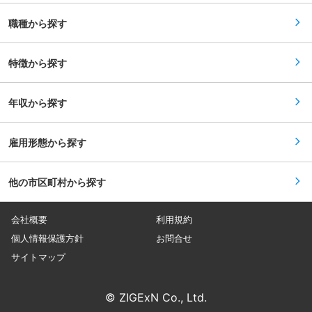
ます。 ・年齢関係なくチームが連携して成績向上
に特化した開発・製造を業とする老舗の部品メー
に取り組んでおり、仕事に熱意を持ったメンバー
カーです。 創業まもなくして革新的デザイン「非
職種から探す
が集まっております。 ■当社の特徴： 1987年に
電動メカチューリップ」の開発での成功（市場占
創業。わずか6名からスタートした当社は、現在2
有率80％達成）を足掛かりに、新しい発想の「上
万1千名を超える生徒が通う塾へと成長。 集団授
下一体皿」「垂直発射装置」「枠外演出」などの
業の大型学習塾「W早稲田ゼミ」とオリジナルブ
特徴から探す
新しい取り組みにチャレンジすることで、常にリ
ランドの個別指導教室「ファースト個別」を、関
ーディングカンパニーたることを意識し目指して
東圏内に66拠点展開。 抜群の合格実績と、面倒
きました。 変更の範囲：会社の定める業務
見の良さで、地域トップクラスの信頼と実績を誇
年収から探す
っております。 2023年12月ついに東証スタンダ
ード市場へ上場。 今後も安定経営を実現する企業
として、さらに事業拡大・成長戦略を推進してい
きます。 変更の範囲：会社の定める業務
雇用形態から探す
他の市区町村から探す
会社概要
利用規約
個人情報保護方針
お問合せ
サイトマップ
© ZIGExN Co., Ltd.