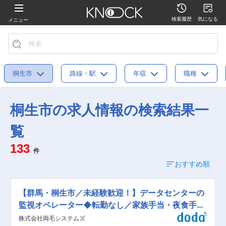
検索履歴
気になる
メニュー
桐生市
路線・駅
年収
職種
桐生市の求人情報の検索結果一
覧
133
件
おすすめ順
【群馬・桐生市／未経験歓迎！】データセンターの
監視オペレーター◆転勤なし／家族手当・夜食手当
など充実
株式会社両毛システムズ