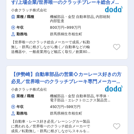
やすい職場です。
構開発 ・アシスト台車／スーツの機構開発 ・ロ
す/上場企業/世界唯一のクラッチブレーキ総合メー
られるため売りやすい状況です。 ■研修： 週に1
ボットアームの機構開発 ◎インジェクション（自
回全国の営業が集まるテレビ会議があり、良い事
カー
小倉クラッチ株式会社
動車部品）の生産技術 ・樹脂成型機の条件設定と
例や市場の共有を行い、ノウハウを蓄積すること
管理 ・成型機と成型金型のメンテナンス業務 ・
業種 / 職種
機械部品・金型 自動車部品
,
内部統制
ができます。 また、チーム交流も盛んな環境で
樹脂材（主にＰＰＳ材）の取り扱い ・新規製品の
内部監査
す。 ■働き方 ： 残業月19h、完休2日（水曜日、
試作対応 ・樹脂成型金型の良否見極め ・機械加
隔週火曜日＋他２日フリーシフトで取得）で、土
年収
800万円
~
999万円
工の工程設定 ・治工具の設計・組立 ・機械設備
日祝の希望休取得も可能です。夏期休暇、冬期休
勤務地
群馬県桐生市相生町
の調整 他 ■当社の魅力： 様々な分野でますま
暇、慶弔休暇だけでなく、結婚出産お祝い休暇、
す自動化が期待される昨今、当社はクラッチ・ブ
ステップアップ休暇など特別休暇も充実していま
【世界唯一のクラッチ総合メーカーで成長／転勤
レーキの総合メーカーとして各種機械の自動化・
す。 ■給与： 安定した固定給のほか、毎月販売
無し・群馬に根ざしながら働く／自動車などの輸
省力化に貢献しており、海外を中心に需要が高ま
インセンティブを、四半期ごとに目標達成インセ
送機器や、一般産業用など幅広く取引／創業80年
っています。 ■クラッチとは： クラッチとは、
ンティブを支給しています。 ■当社について ：
超・上場の安定基盤で安心して働ける】 ■職務概
動力伝達・遮断、制動、変速、緩衝など、機械を
2016年に経産省の『先進的なリフォーム事業者表
要 内部監査室の室長候補として、内部監査・内部
安全かつ思い通りに制御するために重要な役割を
彰』で経済産業大臣賞を受賞。空き家問題解決に
統制業務をお任せいたします。 国内・グループ会
果たす部品の一つです。自動車では、エンジン動
よる地方創生や、地域への貢献が可能です。 変更
社（海外拠点を含む）の各部門を対象に内部監
力をエアコンに伝えるカーエアコン用電磁クラッ
【伊勢崎】自動車部品の営業◇カーレース好きの方
の範囲：会社の定める業務
査・内部統制業務を行っていただきます。上場企
チなど。レーシングカーでは、ドリフトやカスタ
業に求められる内部統制監査のための書類の準備
必見／世界唯一のクラッチブレーキ専門メーカー／
ムで活躍します。車以外でも、エレベーター、
や、各部署の業務を確認する業務も対応いただき
ATM、産業ロボットなど幅広い用途で使われてい
転勤無し
小倉クラッチ株式会社
ます。 ※金商法に基づく内部統制監査を行ってい
ます。 ■その他魅力情報 ・出張頻度少なめ ・転
ただきます ■働き方について： ・育児・介護休
業種 / 職種
機械部品・金型 自動車部品
,
半導体・
勤はございません ■当社について 当社は、クラ
業制度も積極活用できる職場（女性はもちろん男
電子部品・エレクトロニクス製品営業
ッチ・ブレーキ分野で世界的に評価される、群馬
性の育休取得も盛んで、2022年度は5名の男性が
（国内） 自動車・建機・自動車部品営
発のグローバルメーカーです。特にカーエアコン
年収
450万円
~
599万円
業（国内）
取得◎） ・社員食堂（1食400円程度で、利用の
用クラッチでは、世界トップシェアを誇っていま
勤務地
群馬県桐生市相生町
たびに下記食事手当を200円付与のため実質200
す。製品ラインナップは5,000種以上と非常に幅
円程度でご利用いただけます） ■当社の魅力：
広く、自動車・工作機械・農業・医療など多様な
【自動車・レース好き必見／レーシングカー製品
様々な分野でますます自動化が期待される昨今、
分野で活躍しており、世界6か国に生産拠点を持
に携われる／世界唯一のクラッチ総合メーカーで
当社はクラッチ・ブレーキの総合メーカーとして
っています。今後は、世界の業界の50％以上に認
成長／転勤無し・群馬に根ざしながらスキルを磨
各種機械の自動化・省力化に貢献しており、海外