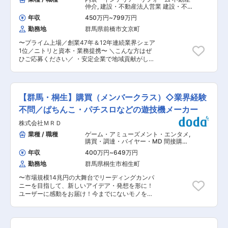
ブレーキ分野で世界的に評価される、群馬発のグ
り、当ポジションで貢献いただける方を募集して
仲介
,
建設・不動産法人営業 建設・不
ローバルメーカーです。特にカーエアコン用クラ
おります。 ■同ポジションの魅力： 同ポジショ
動産個人営業
ッチでは、世界トップシェアを誇っています。製
年収
450万円
~
799万円
ンは出張がほとんどなく、休日は稼働していない
品ラインナップは5,000種以上と非常に幅広く、
勤務地
群馬県前橋市文京町
ため、基本的に土日休みでワークライフバランス
自動車・工作機械・農業・医療など多様な分野で
を保って就業することができます。転勤もなく、
活躍しており、世界6か国に生産拠点を持ってい
〜プライム上場／創業47年＆12年連続業界シェア
東証スタンダードに上場しているため、群馬に根
ます。年間休日126日や充実した福利厚生があ
1位／ニトリと資本・業務提携〜 ＼こんな方はぜ
付いて就業されたい方にオススメの環境です。 ■
り、研修体制も重視実していて、中途入社の方も
ひご応募ください／ ・安定企業で地域貢献がした
クラッチとは： クラッチとは、動力伝達・遮断、
長く活躍いただける体制が整っています。 ■魅
い方 ・専門性を深めたい、市場価値を高めたい方
制動、変速、緩衝など、機械を安全かつ思い通り
力・やりがい 世界中の自動車や産業機械を動かす
・成果がきちんと評価される環境で働きたい方 ・
に制御するために重要な役割を果たす部品の一つ
「縁の下の力持ち」として、手掛けた製品が社会
早期キャリアアップを叶えたい方（早い方は入社
です。自動車では、エンジン動力をエアコンに伝
に貢献する喜びを感じられます。また、世界トッ
後数年で店舗マネージャーに） 「不動産買取再販
えるカーエアコン用電磁クラッチなど。レーシン
【群馬・桐生】購買（メンバークラス）◇業界経験
プシェアを誇る製品の品質に携わることで、自身
の販売戸数ランキング1位」「20代が選ぶ成長で
グカーでは、ドリフトやカスタムで活躍します。
の技術力や専門性を高められるだけでなく、グロ
きる企業2位」の当社にて、中古住宅の買取、リ
不問／ぱちんこ・パチスロなどの遊技機メーカー
車以外でも、エレベーター、ATM、産業ロボット
ーバルな視点での品質管理スキルを磨くことがで
フォーム・商品化、販売を行う営業職をお任せし
など幅広い用途で使われています。 ■当社の魅
株式会社ＭＲＤ
きます。 変更の範囲：会社の定める業務
ます。全て一気通貫で関われる部分が魅力です。
力： 様々な分野でますます自動化が期待される昨
■業務の流れ： 1）物件調査＆仕入れ 自社サイト
業種 / 職種
ゲーム・アミューズメント・エンタメ
,
今、当社はクラッチ・ブレーキの総合メーカーと
への問合せや、不動産仲介会社から案内いただい
購買・調達・バイヤー・MD 間接購
して各種機械の自動化・省力化に貢献しており、
た案件などが買取対象になります。テレアポ等の
買・総務購買
海外を中心に需要が高まっています。 ■当社につ
年収
400万円
~
649万円
新規開拓はなく、毎月約7-8件内覧し、約1件が契
いて 当社は、クラッチ・ブレーキ分野で世界的に
勤務地
群馬県桐生市相生町
約成立となります。 (2)リフォーム企画 パートナ
評価される、群馬発のグローバルメーカーです。
ー工務店・チームと相談しながら、ターゲットに
特にカーエアコン用クラッチでは、世界トップシ
〜市場規模14兆円の大舞台でリーディングカンパ
合う安心で住みやすい家を企画します。リフォー
ェアを誇っています。製品ラインナップは5,000
ニーを目指して、新しいアイデア・発想を形に！
ム工事は、パートナー工務店へ依頼し、完成まで
種以上と非常に幅広く、自動車・工作機械・農
ユーザーに感動をお届け！今までにないモノを創
進捗確認を行います。 (3)販売 リフォーム済み住
業・医療など多様な分野で活躍しており、世界6
り出すことに挑戦する”モノづくり”にこだわる企
宅の魅力をHPや販売会社を通して公開し、問合
か国に生産拠点を持っています。今後は、世界の
業！〜 ■業務内容： パチンコ・パチスロ機に使
せへ対応します。5件の問い合わせに対し約1件が
業界の50％以上に認知してもらえる会社（世界の
われる部品（電子部品やプラスチック製品など）
契約成立となります。単価は1000万円〜3000万
全ての工場でOGURA製品を使っていただける）
の購買・仕入れ実務をお任せします。担当製品を