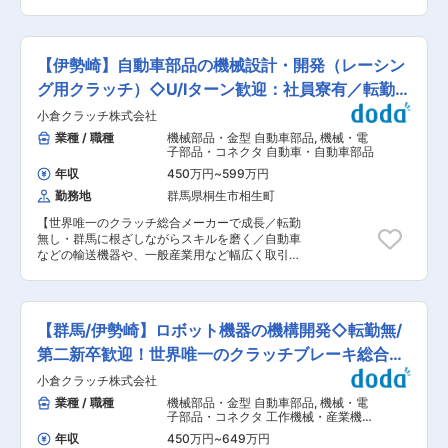
知してもらえる会社（世界の全ての工場で
く／自動車などの輸送機器や、一般産業用など幅
を中心に需要が高まっています。 ■当社について
OGURA製品を使っていただける）を目指してい
広く取引／創業80年超・上場の安定基盤で安心し
当社は、クラッチ・ブレーキ分野で世界的に評価
ます。年間休日126日や充実した福利厚生があ
て働ける】 ■業務概要 自動車(レーシングカー)用
される、群馬発のグローバルメーカーです。特に
り、研修体制も重視実していて、中途入社の方も
強化クラッチ営業を担当いただきます。8割が既
カーエアコン用クラッチでは、世界トップシェア
【伊勢崎】自動車部品の機械設計・開発（レーシン
長く活躍いただける体制が整っています。 変更の
存顧客向けの営業で、お客様に合わせてカスタマ
を誇っています。製品ラインナップは5,000種以
範囲：会社の定める業務
イズしていく提案がメインとなります。出張で自
グ用クラッチ）◇U/Iターン歓迎：社員寮有／転勤無
上と非常に幅広く、自動車・工作機械・農業・医
動車レースに行く機会が多いため、自動車やレー
療など多様な分野で活躍しており、世界6か国に
し
小倉クラッチ株式会社
ス好きの方に向いているポジションです。 ■業務
生産拠点を持っています。今後は、世界の業界の
内容： ・自動車用強化クラッチ（ＯＲＣ）営業業
業種 / 職種
機械部品・金型 自動車部品
,
機械・電
50％以上に認知してもらえる会社（世界の全ての
務 ・客先訪問・営業業務 ・イベント対応業務 ・
子部品・コネクタ 自動車・自動車部品
工場でOGURA製品を使っていただける）を目指
部署の管理業務全般（部下のマネジメントや予算
しています。年間休日126日や充実した福利厚生
年収
450万円
~
599万円
管理、報告資料の作成） ■このポジションの特
があり、研修体制も重視実していて、中途入社の
勤務地
群馬県桐生市相生町
徴： ・レーシング用のクラッチはかなりニッチな
方も長く活躍いただける体制が整っています。 変
分野であるため、高い知名度を誇り、優位性ある
更の範囲：無
【世界唯一のクラッチ総合メーカーで成長／転勤
営業活動が可能です。 ・基本的には伊勢崎市の赤
無し・群馬に根ざしながらスキルを磨く／自動車
堀工場勤務で、客先訪問やイベント会場への出張
などの輸送機器や、一般産業用など幅広く取引／
が多い業務です。 ・イベント対応は主に土・日曜
創業80年超・上場の安定基盤で安心して働ける】
日：月１〜３回、イベント回数：年約30回、休日
■業務概要 自動車部品（レーシング用クラッチ）
出勤時は振替で平日休暇となります。 ・直行直帰
の設計開発業務をお任せします。 メインは設計・
可能、マイカー通勤推奨 ■当社について 当社
開発業務となり、開発製品の試験・評価まで対応
は、クラッチ・ブレーキ分野で世界的に評価され
【群馬/伊勢崎】ロボット機器の機構開発◇転勤無/
します。稀に、当社が参加している自動車レース
る、群馬発のグローバルメーカーです。特にカー
活動への参加の為の出張業務をしていただくこと
第二新卒歓迎！世界唯一のクラッチブレーキ総合メ
エアコン用クラッチでは、世界トップシェアを誇
もございます。 ■教育体制 入社時は経験値に合
っています。製品ラインナップは5,000種以上と
ーカー
小倉クラッチ株式会社
わせて業務をスタートします。 大学時に専攻して
非常に幅広く、自動車・工作機械・農業・医療な
いた内容、前職でのご経験から近しい業務をお任
業種 / 職種
機械部品・金型 自動車部品
,
機械・電
ど多様な分野で活躍しており、世界6か国に生産
せする予定です。 ■製品の魅力 クラッチ・ブレ
子部品・コネクタ 工作機械・産業機
拠点を持っています。今後は、世界の業界の50％
ーキの製造販売を主とするライバル企業が少ない
械・ロボット
以上に認知してもらえる会社（世界の全ての工場
年収
450万円
~
649万円
ため今後も多くの需要を見込める予定です。その