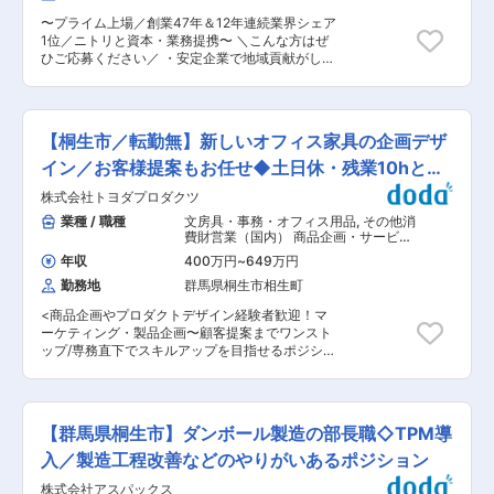
暇、慶弔休暇だけでなく、結婚出産お祝い休暇、
ー工務店・チームと相談しながら、ターゲットに
ステップアップ休暇など特別休暇も充実していま
〜プライム上場／創業47年＆12年連続業界シェア
合う安心で住みやすい家を企画します。リフォー
す。 ■給与： 安定した固定給のほか、毎月販売
1位／ニトリと資本・業務提携〜 ＼こんな方はぜ
ム工事は、パートナー工務店へ依頼し、完成まで
インセンティブを、四半期ごとに目標達成インセ
ひご応募ください／ ・安定企業で地域貢献がした
進捗確認を行います。 (3)販売 リフォーム済み住
ンティブを支給しています。 ■当社について ：
い方 ・専門性を深めたい、市場価値を高めたい方
宅の魅力をHPや販売会社を通して公開し、問合
2016年に経産省の『先進的なリフォーム事業者表
・成果がきちんと評価される環境で働きたい方 ・
せへ対応します。5件の問い合わせに対し約1件が
彰』で経済産業大臣賞を受賞。空き家問題解決に
早期キャリアアップを叶えたい方（早い方は入社
契約成立となります。単価は1000万円〜3000万
よる地方創生や、地域への貢献が可能です。
後数年で店舗マネージャーに） 「不動産買取再販
円（平均1500万円）ほどで、個人で中古住宅を
【桐生市／転勤無】新しいオフィス家具の企画デザ
の販売戸数ランキング1位」「20代が選ぶ成長で
購入してリフォームするよりも、販売価格が抑え
きる企業2位」の当社にて、中古住宅の買取、リ
イン／お客様提案もお任せ◆土日休・残業10hと働
られるため売りやすい状況です。 ■研修： 週に1
フォーム・商品化、販売を行う営業職をお任せし
回全国の営業が集まるテレビ会議があり、良い事
き方◎
株式会社トヨダプロダクツ
ます。全て一気通貫で関われる部分が魅力です。
例や市場の共有を行い、ノウハウを蓄積すること
■業務の流れ： 1）物件調査＆仕入れ 自社サイト
業種 / 職種
文房具・事務・オフィス用品
,
その他消
ができます。 また、チーム交流も盛んな環境で
への問合せや、不動産仲介会社から案内いただい
費財営業（国内） 商品企画・サービス
す。 ■働き方 ： 残業月19h、完休2日（水曜日、
た案件などが買取対象になります。テレアポ等の
企画
隔週火曜日＋他２日フリーシフトで取得）で、土
年収
400万円
~
649万円
新規開拓はなく、毎月約7-8件内覧し、約1件が契
日祝の希望休取得も可能です。夏期休暇、冬期休
勤務地
群馬県桐生市相生町
約成立となります。 (2)リフォーム企画 パートナ
暇、慶弔休暇だけでなく、結婚出産お祝い休暇、
ー工務店・チームと相談しながら、ターゲットに
ステップアップ休暇など特別休暇も充実していま
<商品企画やプロダクトデザイン経験者歓迎！マ
合う安心で住みやすい家を企画します。リフォー
す。 ■給与： 安定した固定給のほか、毎月販売
ーケティング・製品企画〜顧客提案までワンスト
ム工事は、パートナー工務店へ依頼し、完成まで
インセンティブを、四半期ごとに目標達成インセ
ップ/専務直下でスキルアップを目指せるポジショ
進捗確認を行います。 (3)販売 リフォーム済み住
ンティブを支給しています。 ■当社について ：
ン> ■業務概要： 群馬に本社を置き半世紀以上の
宅の魅力をHPや販売会社を通して公開し、問合
2016年に経産省の『先進的なリフォーム事業者表
実績をもつ総合事務機器メーカーである当社にて
せへ対応します。5件の問い合わせに対し約1件が
彰』で経済産業大臣賞を受賞。空き家問題解決に
大手通信販売企業向けオフィスグッズ等の企画提
契約成立となります。単価は1000万円〜3000万
よる地方創生や、地域への貢献が可能です。 変更
案営業を担当いただきます。 ■業務詳細： ・新
円（平均1500万円）ほどで、個人で中古住宅を
【群馬県桐生市】ダンボール製造の部長職◇TPM導
の範囲：会社の定める業務
しいオフィス家具商品の企画、開発、デザインの
購入してリフォームするよりも、販売価格が抑え
検討 ・社内の企画会議 ・カタログ追加を目的と
入／製造工程改善などのやりがいあるポジション
られるため売りやすい状況です。 ■研修： 週に1
したプレゼンテーション作成 ・既存の取引先や新
回全国の営業が集まるテレビ会議があり、良い事
株式会社アスパックス
規顧客（通信販売事業・商社等）へ顧客要望に沿