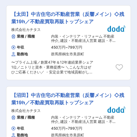
・成果がきちんと評価される環境で働きたい方 ・
工・メンテナンスにおいて長年の実績と技術につ
早期キャリアアップを叶えたい方（早い方は入社
いて積み重なております。 ・経験豊富なチーム
後数年で店舗マネージャーに） 「不動産買取再販
が、お客様のニーズを満たすために最善のソリュ
【太田】中古住宅の不動産営業（反響メイン）◇残
の販売戸数ランキング1位」「20代が選ぶ成長で
ーションをご提供いたします。 ・どんなプロジェ
きる企業2位」の当社にて、中古住宅の買取、リ
業19h／不動産買取再販トップシェア
クトにも対応できるため、顧客のご要望を実現す
フォーム・商品化、販売を行う営業職をお任せし
る運営を心がけております。
株式会社カチタス
ます。全て一気通貫で関われる部分が魅力です。
■業務の流れ： 1）物件調査＆仕入れ 自社サイト
業種 / 職種
内装・インテリア・リフォーム 不動産
への問合せや、不動産仲介会社から案内いただい
仲介
,
建設・不動産法人営業 建設・不
た案件などが買取対象になります。テレアポ等の
動産個人営業
年収
450万円
~
799万円
新規開拓はなく、毎月約7-8件内覧し、約1件が契
勤務地
群馬県桐生市美原町
約成立となります。 (2)リフォーム企画 パートナ
ー工務店・チームと相談しながら、ターゲットに
〜プライム上場／創業47年＆12年連続業界シェア
合う安心で住みやすい家を企画します。リフォー
1位／ニトリと資本・業務提携〜 ＼こんな方はぜ
ム工事は、パートナー工務店へ依頼し、完成まで
ひご応募ください／ ・安定企業で地域貢献がした
進捗確認を行います。 (3)販売 リフォーム済み住
い方 ・専門性を深めたい、市場価値を高めたい方
宅の魅力をHPや販売会社を通して公開し、問合
・成果がきちんと評価される環境で働きたい方 ・
せへ対応します。5件の問い合わせに対し約1件が
早期キャリアアップを叶えたい方（早い方は入社
契約成立となります。単価は1000万円〜3000万
後数年で店舗マネージャーに） 「不動産買取再販
円（平均1500万円）ほどで、個人で中古住宅を
【沼田】中古住宅の不動産営業（反響メイン）◇残
の販売戸数ランキング1位」「20代が選ぶ成長で
購入してリフォームするよりも、販売価格が抑え
きる企業2位」の当社にて、中古住宅の買取、リ
業19h／不動産買取再販トップシェア
られるため売りやすい状況です。 ■研修： 週に1
フォーム・商品化、販売を行う営業職をお任せし
回全国の営業が集まるテレビ会議があり、良い事
株式会社カチタス
ます。全て一気通貫で関われる部分が魅力です。
例や市場の共有を行い、ノウハウを蓄積すること
■業務の流れ： 1）物件調査＆仕入れ 自社サイト
業種 / 職種
内装・インテリア・リフォーム 不動産
ができます。 また、チーム交流も盛んな環境で
への問合せや、不動産仲介会社から案内いただい
仲介
,
建設・不動産法人営業 建設・不
す。 ■働き方 ： 残業月19h、完休2日（水曜日、
た案件などが買取対象になります。テレアポ等の
動産個人営業
隔週火曜日＋他２日フリーシフトで取得）で、土
年収
450万円
~
799万円
新規開拓はなく、毎月約7-8件内覧し、約1件が契
日祝の希望休取得も可能です。夏期休暇、冬期休
勤務地
群馬県桐生市美原町
約成立となります。 (2)リフォーム企画 パートナ