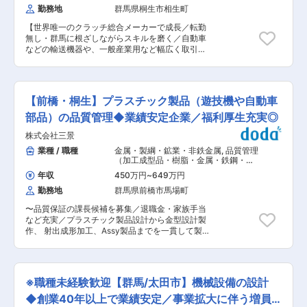
でOGURA製品を使っていただける）を目指して
勤務地
群馬県桐生市相生町
ため、業界を牽引できるような設計開発に携わる
います。年間休日126日や充実した福利厚生があ
チャンスもあり、自身のスキルを磨ける環境が整
り、研修体制も重視実していて、中途入社の方も
【世界唯一のクラッチ総合メーカーで成長／転勤
っております。 また同社は海外拠点があるため、
長く活躍いただける体制が整っています。 変更の
無し・群馬に根ざしながらスキルを磨く／自動車
海外出向といった技術面以外にも英語スキル、マ
範囲：会社の定める業務
などの輸送機器や、一般産業用など幅広く取引／
ネジメントスキルを磨くことができる環境です。
創業80年超・上場の安定基盤で安心して働ける】
■当社について 当社は、クラッチ・ブレーキ分野
■業務概要 ロボット周辺機器の機構開発業務に取
で世界的に評価される、群馬発のグローバルメー
り組んでいただきます。 当社は世界唯一のクラッ
カーです。特にカーエアコン用クラッチでは、世
チブレーキ総合メーカーとして、一般産業用/自動
界トップシェアを誇っています。製品ラインナッ
【前橋・桐生】プラスチック製品（遊技機や自動車
車用を中心にクラッチ/ブレーキの製造をおこなっ
プは5,000種以上と非常に幅広く、自動車・工作
ています。近年は、その技術を活かしながら、新
部品）の品質管理◆業績安定企業／福利厚生充実◎
機械・農業・医療など多様な分野で活躍してお
たにロボットハンドやツールチェンジャーなどの
り、世界6か国に生産拠点を持っています。今後
株式会社三景
ロボット関連製品の開発に力を注いでおり、新分
は、世界の業界の50％以上に認知してもらえる会
野の開拓を進めています。既に様々な製品を量産
業種 / 職種
金属・製綱・鉱業・非鉄金属
,
品質管理
社（世界の全ての工場でOGURA製品を使ってい
しておりますが、より内製化を進め、5年後10年
（加工成型品・樹脂・金属・鉄鋼・ガ
ただける）を目指しています。年間休日126日や
後の当社看板になり得る製品の開発に関わってい
ラスなど） 品質保証・監査（加工成型
充実した福利厚生があり、研修体制も重視実して
年収
450万円
~
649万円
品）（樹脂・金属・鉄鋼・ガラスな
ただきます。 ■業務詳細 ・ロボットハンドの機
いて、中途入社の方も長く活躍いただける体制が
ど）
勤務地
群馬県前橋市馬場町
構開発 ・ツール交換用継手の機構開発 ・アシス
整っています。 変更の範囲：会社の定める業務
ト台車／スーツの機構開発 ・ロボットアームの機
〜品質保証の課長候補を募集／退職金・家族手当
構開発 ※新製品開発の仕様決めから設計、試験、
など充実／プラスチック製品設計から金型設計製
量産と一気通貫して経験可能です ※上記いずれか
作、 射出成形加工、Assy製品までを一貫して製
に、これまでの経験を活かしながら関わっていた
作加工する企業／業績好調◎〜 ■業務内容： ・お
だきます ■当社の魅力： 様々な分野でますます
客様先の窓口対応、帳票管理、QC7つ道具の理
自動化が期待される昨今、当社はクラッチ・ブレ
解・分析、検査員などの要員管理 ・品質管理規定
ーキの総合メーカーとして各種機械の自動化・省
の作成、品質管理基準に基づく製品検査の実行、
力化に貢献しており、海外を中心に需要が高まっ
※職種未経験歓迎【群馬/太田市】機械設備の設計
各工程の歩留りのマネジメント ・プロセスやシス
ています。 ■その他魅力情報 ・出張頻度少なめ
テム面の問題解析および改善、メンバーに対する
◆創業40年以上で業績安定／事業拡大に伴う増員
・転勤はございません ・自宅が遠方の28歳以下