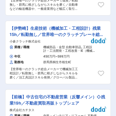
【世界唯一のクラッチ総合メーカーで成長／転勤
就業できます ■当社について 当社は、クラッ
無し・群馬に根ざしながらスキルを磨く／自動車
チ・ブレーキ分野で世界的に評価される、群馬発
などの輸送機器や、一般産業用など幅広く取引／
のグローバルメーカーです。特にカーエアコン用
創業80年超・上場の安定基盤で安心して働ける】
クラッチでは、世界トップシェアを誇っていま
■職務概要 クラッチ・ブレーキ製造における品質
す。製品ラインナップは5,000種以上と非常に幅
管理業務全般をお任せします。お客様へ高品質な
広く、自動車・工作機械・農業・医療など多様な
製品を安定供給するため、不良統計に基づく製造
分野で活躍しており、世界6か国に生産拠点を持
【伊勢崎】生産技術（機械加工・工程設計）残業
部門との改善活動を主体的に推進し、品質の維
っています。今後は、世界の業界の50％以上に認
持・向上に貢献していただきます。 ■仕事内容
15h／転勤無し／世界唯一のクラッチブレーキ総合
知してもらえる会社（世界の全ての工場で
・品質改善活動業務：不良統計に基づき製造部門
OGURA製品を使っていただける）を目指してい
メーカー
小倉クラッチ株式会社
と連携し、品質改善策の立案から実行までを推進
ます。年間休日126日や充実した福利厚生があ
・新製品立ち上げに関する業務：新製品開発段階
業種 / 職種
機械部品・金型 自動車部品
,
工程設
り、研修体制も重視実していて、中途入社の方も
から品質保証体制を構築し、初期流動活動を主導
計・工法開発・工程改善・IE（機械・
長く活躍いただける体制が整っています。 変更の
・品質関連資料作成業務：QC工程表や調査報告
金属加工） 設備立ち上げ・設計（機械
範囲：無
年収
450万円
~
599万円
設計）
書など、各種品質関連資料の作成・管理 ・製品調
勤務地
群馬県桐生市相生町
査業務：お客様からの返却品や社内発生不具合の
原因究明、対策立案 ・品質監査対応：顧客監査の
【世界唯一のクラッチ総合メーカーで機械加工工
受監やサプライヤー監査を通じて、品質システム
程設計／転勤無し・群馬に根ざしながらスキルを
の維持・向上 ・海外工場への品質支援：Web会議
磨く／治工具設計スキル発揮／グローバル製品展
や出張を通じて、海外工場の品質改善活動をサポ
開／高シェア技術力／自動化領域への貢献／CAD
ート 入社後は、上記の中からあなたの適性や経験
活用で成長実感／設備立ち上げ経験獲得】 ■業務
を考慮し、業務をお任せしていきます。 ■働き方
概要： 伊勢崎市にある赤堀工場にて、生産技術職
について： ・育児・介護休業制度も積極活用でき
としてご活躍いただきます。将来的にどんどん業
る職場（女性はもちろん男性の育休取得も盛ん
【前橋】中古住宅の不動産営業（反響メイン）◇残
務範囲を広げていただき、下記などもお任せして
で、2022年度は5名の男性が取得◎） ・社員食堂
いく予定です。 ・機械加工の工程設定 ・治工具
業19h／不動産買取再販トップシェア
（1食400円程度で、利用のたびに下記食事手当
の設計・組立 ・機械設備の調整 他 ■採用背景
を200円付与のため実質200円程度でご利用いた
株式会社カチタス
当社では来年度に向けての生産量増加に向けて、
だけます） ■当社について 当社は、クラッチ・
新しく設備の立ち上げをおこなっていく必要があ
業種 / 職種
内装・インテリア・リフォーム 不動産