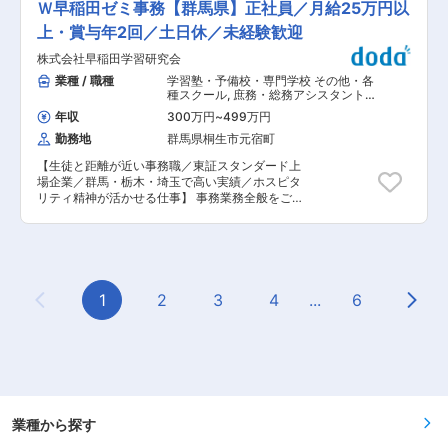
円（平均1500万円）ほどで、個人で中古住宅を
Ｗ早稲田ゼミ事務【群馬県】正社員／月給25万円以
を目指しています。年間休日126日や充実した福
受け持って、営業・開発・製造部門と協力しなが
購入してリフォームするよりも、販売価格が抑え
利厚生があり、研修体制も重視実していて、中途
ら業務を進めていきます。 ■業務詳細： 仕様書
上・賞与年2回／土日休／未経験歓迎
られるため売りやすい状況です。 ■研修： 週に1
入社の方も長く活躍いただける体制が整っていま
や図面をもとに、既存の協力会社（仕入先）へ見
回全国の営業が集まるテレビ会議があり、良い事
株式会社早稲田学習研究会
す。 変更の範囲：会社の定める業務
積もりを依頼し、価格・納期の調整を行います。
例や市場の共有を行い、ノウハウを蓄積すること
■入社後の流れ： ◇まずは基本業務からスタート
業種 / 職種
学習塾・予備校・専門学校 その他・各
ができます。 また、チーム交流も盛んな環境で
し、少しずつ範囲・幅を広げます。当社の扱う部
種スクール
,
庶務・総務アシスタント
す。 ■働き方 ： 残業月19h、完休2日（水曜日、
品の種類や、現在お付き合いのある協力会社を把
一般事務・アシスタント
隔週火曜日＋他２日フリーシフトで取得）で、土
年収
300万円
~
499万円
握していただきます。これまでの購買経験を活か
日祝の希望休取得も可能です。夏期休暇、冬期休
勤務地
群馬県桐生市元宿町
しながら、当社での業務に慣れてくださいね。 ◇
暇、慶弔休暇だけでなく、結婚出産お祝い休暇、
仕事に慣れてきたら、担当プロジェクトの購買実
ステップアップ休暇など特別休暇も充実していま
【生徒と距離が近い事務職／東証スタンダード上
務をお任せします。協力工場との日常的な価格交
す。 ■給与： 安定した固定給のほか、毎月販売
場企業／群馬・栃木・埼玉で高い実績／ホスピタ
渉や、納期遅れがないかの進捗管理がメインで
インセンティブを、四半期ごとに目標達成インセ
リティ精神が活かせる仕事】 事務業務全般をご担
す。 ◇実務の経験を積んだ後は、より好条件で仕
ンティブを支給しています。 ■当社について ：
当いただきます。主な業務内容は下記のとおりで
入れられる新しい協力工場の開拓や、コスト削減
2016年に経産省の『先進的なリフォーム事業者表
す。 （1）来客時の受付、接客および電話応対
のアイデア出しにも挑戦可能です。 ◇将来的に
彰』で経済産業大臣賞を受賞。空き家問題解決に
（2）各種データ入力、管理 （3）Excel、Wordを
は、チームの主戦力として購買スキルを極めてい
よる地方創生や、地域への貢献が可能です。 変更
使用しての書類作成 （4）授業料等の入出金管理
けます。 ■ポジションの魅力： ・新機種の試作
の範囲：会社の定める業務
（5）庶務的業務ほか、校舎運営のサポートなど
段階から関わることができるため、モノづくりの
※学習塾とはいっても、特別な知識や教える経験
1
2
3
4
...
6
実感を味わえます。 ・企業の利益率を劇的に変え
Previous Page
Next
の有無は問いません。事務としての実務経験がな
る1円単位の交渉を行います。また、そのプロセ
い方も歓迎します。 求めたいのは笑顔です。いつ
スを自らの手でコントロールできる手応えがあり
も笑顔で、明るく元気に振る舞っていただける方
ます。 ・多種多様な樹脂部品、電子部品、金属加
を求めております。 ■社風： ・生徒のためにな
工品を取り扱うため、モノづくりにおける深い知
ることなら「まずやってみよう！」それが当社の
見と「目利き」の力が一層磨かれることで、専門
文化です。やりたいことを承認するだけでなくと
性の深化ができます。 ■組織構成： ＜営業本部
もに創造する会社です。 ・年功序列や派閥は無
東京支社 購買グループ＞ 2人（GL…40代1人、
く、評価項目は生徒への向き合い方です。貢献度
業種から探す
TL…40代1人） ■当社の魅力： 1955年創業以
や人間性、会社へのロイヤリティを重視しており
来、一貫して遊技機（ぱちんこ・スロット）部品