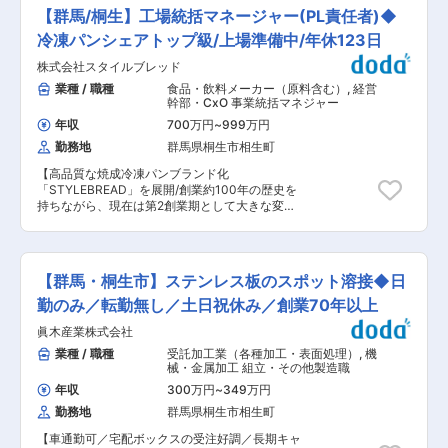
び運用全般をリードし、従業員教育や工場監査業
分）＝75分） シフト（3） 0:15〜9:15（休憩時
【群馬/桐生】工場統括マネージャー(PL責任者)◆
務も含めてマネジメントを担っていただきます。
間…3:45〜4:45（60分）＋ 6:45〜7:00（15分）
食品安全規格の遵守はもちろん、現場課題の発
冷凍パンシェアトップ級/上場準備中/年休123日
＝75分） ■昇給について 勤続年数に合わせた年
見・改善、仕組み作りを通じて工場の品質基準向
齢給と前年の業務評価を踏まえ、決定します。ほ
株式会社スタイルブレッド
上へ貢献していただきます。 ■業務詳細 ・工場
どんどの社員が毎年昇給しており、オペレーター
内の安全衛生・品質管理体制の監査、指導 ・
業種 / 職種
食品・飲料メーカー（原料含む）
,
経営
として長く働いていただくことで給与を上げてい
ISO22000に基づいた製品の管理全般 ・HACCP
幹部・CxO 事業統括マネジャー
くことが可能です。 ■働き方について ・転勤を
の維持運用 ・従業員への教育・指導 ■魅力・特
伴わない、勤務地限定での採用になります。 ・有
年収
700万円
~
999万円
徴 ・更なる事業成長を目指している当社では、現
給平均取得日数：年間15.9日（2024年度実績）
勤務地
群馬県桐生市相生町
場で活躍しながら工場の経営に近い位置で仕事に
・育休取得率：女性100％、男性90％（2024年
携わることができます。 ・成果をしっかりと評価
度実績） ※くるみん認定・えるぼし認定を取得し
【高品質な焼成冷凍パンブランド化
する環境の為、自己成長と事業貢献どちらも感じ
ております。 男性の育休取得率100％および取得
「STYLEBREAD」を展開/創業約100年の歴史を
ながら仕事に取り組むことができます。 ・品質に
日数の拡大を目標に取り組んでいます。 ■同社に
持ちながら、現在は第2創業期として大きな変革
強いこだわりを持った商品を製造しているため、
ついて 1970年設立の歴史ある同社。群馬県内に
期/廃棄ロスや製パン業界の人手不足にも貢献！】
プロフェッショナルなモノづくりを追求し、より
ある情報サービス企業の中では、売上高、従業員
■業務概要 当社の群馬県桐生市にある焼成冷凍パ
高い品質基準の確立と生産体制の強化に取り組ん
数も最大規模となっています。 10期連続増益と
ン製造工場の運営責任者として、工場全体のPL責
でいただきます。 ■当社について 群馬県桐生市
成長を続け、新規事業も積極的に展開を進めてい
任を担い、安定した生産と利益改善を推進してい
の自社工場で製造した高品質な焼成冷凍パンを
【群馬・桐生市】ステンレス板のスポット溶接◆日
ます。 変更の範囲：会社の定める業務
ただきます。工場の数値を可視化し、データに基
「STYLEBREAD」としてブランド化し、ホテ
づいた改善サイクルの構築や、原価管理体制の強
勤のみ／転勤無し／土日祝休み／創業70年以上
ル・結婚式場・レストランなどに向けて販売する
化、生産効率の最大化を図る役割です。事業成長
BtoB事業と、一般消費者に向けたオンラインスト
眞木産業株式会社
に直結する意思決定や現場改革をリードし、組織
アを軸としたBtoC事業を展開している会社です。
全体を巻き込んだ生産性向上に取り組んでいただ
業種 / 職種
受託加工業（各種加工・表面処理）
,
機
焼成冷凍パンとは、パン製造の最終工程である焼
きます。 ■業務詳細 〜工場単位でのPL責任を持
械・金属加工 組立・その他製造職
成後、急速冷凍したパンのこと。 焼成後に急速冷
ち、製造工場の安定生産と利益改善を推進してい
凍することで、パンの劣化の原因となる水分の蒸
年収
300万円
~
349万円
ただきます。〜 ・現場の数値を可視化し、データ
発とデンプンの劣化を防ぎ、焼きたてそのままの
勤務地
群馬県桐生市相生町
に基づいた改善サイクルを確立する ・原価管理体
鮮度を保ちます。1930年に「桐生製パン所」と
制を構築し、コスト意識の向上と利益率の改善を
して歩みを始め、美味しい食事パンを食のプロに
【車通勤可／宅配ボックスの受注好調／長期キャ
実現する ・量産体制を確立し、生産効率を最大化