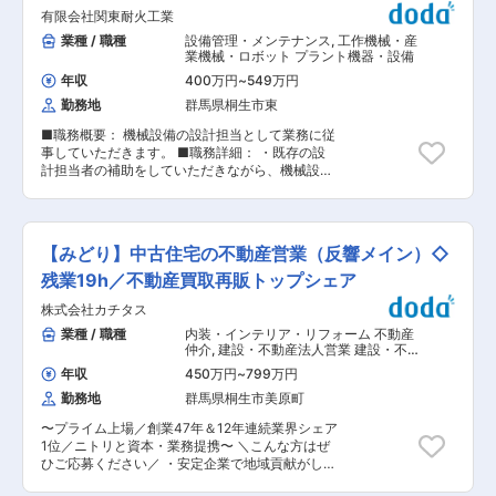
教育や指導、製品組立の指導 ◆魅力・強み：
の独身男性限定の寮あり ∟遠方の定義：３０
採用
有限会社関東耐火工業
（1）主な取引先はレジャー産業大手の
km以上にお住まいの方 ■当社について 当社は、
『SANKYO』であり業績も安定した企業です。
業種 / 職種
設備管理・メンテナンス
,
工作機械・産
クラッチ・ブレーキ分野で世界的に評価される、
（2）金型設計から組立まで当社で一気通貫で製
業機械・ロボット プラント機器・設備
群馬発のグローバルメーカーです。特にカーエア
品化できることが強みです。顧客の手間が省ける
コン用クラッチでは、世界トップシェアを誇って
年収
400万円
~
549万円
ことがメリットとなり、継続的な受注が顧客から
います。製品ラインナップは5,000種以上と非常
勤務地
群馬県桐生市東
得られています。 （3）販売先業界としてはパチ
に幅広く、自動車・工作機械・農業・医療など多
ンコ、自動車、玩具、事務用品など多岐に渡り、
様な分野で活躍しており、世界6か国に生産拠点
■職務概要： 機械設備の設計担当として業務に従
様々な業界へアプローチが可能＆経営のリスク分
を持っています。今後は、世界の業界の50％以上
事していただきます。 ■職務詳細： ・既存の設
散ができています。プラスチックは軽量化が実現
に認知してもらえる会社（世界の全ての工場で
計担当者の補助をしていただきながら、機械設備
できるため、ますまず自動車業界でもニーズが増
OGURA製品を使っていただける）を目指してい
や炉に関する知識、当社のノウハウを学んでいた
してきております。 ■企業情報： プラスチック
ます。年間休日126日や充実した福利厚生があ
だきます。 ・CADを使用した機械設備の設計・
製品設計から金型設計製作、 射出成形加工、
り、研修体制も重視実していて、中途入社の方も
図面制作 ※2DCAD使用 ・機械設備や炉を製作、
Assy製品までを一貫して製作加工して約20年。
長く活躍いただける体制が整っています。 変更の
改修するにあたっての現地調査 ・納品時のフォロ
2007年よりは樹脂めっきにも着手し、お客様の
【みどり】中古住宅の不動産営業（反響メイン）◇
範囲：会社の定める業務
ーや材料手配、見積作成など ※関東に限らず、全
ため、また産業発展のため、常に邁進してまいり
国各地（東北、関西、九州など）のお客様にもお
残業19h／不動産買取再販トップシェア
ました。 当社は「夢」「ビジョン」を揚げ、今後
取引いただいております。 ■組織構成： ・現在
も産業発展のため、また地域社会のために、尚一
株式会社カチタス
設計担当者は1名ですが、体制強化に向けた採用
層の努力を致します。お客様第一主義と品質第一
を積極的に行っております。 ■業務の特徴： ・
業種 / 職種
内装・インテリア・リフォーム 不動産
主義を基本として「速く」「安く」をモットーに
設計、図面制作のご経験を十分に発揮いただき、
仲介
,
建設・不動産法人営業 建設・不
商品作りをし、本物の品質とサービスを売り物と
機械設備や炉の製造の根幹となる設計業務として
動産個人営業
して、社員全員で力を合わせて商品作りを行って
年収
450万円
~
799万円
対応いただきます。 ・社内でも積極的にコミュニ
まいります。 変更の範囲：会社の定める業務
勤務地
群馬県桐生市美原町
ケーションを取っていただき、有意義な意見交換
ができることを期待しております。ベテラン社員
〜プライム上場／創業47年＆12年連続業界シェア
も中途採用者も活躍している職場ですので、分か
1位／ニトリと資本・業務提携〜 ＼こんな方はぜ
らないことも確認しやすい環境となります。 ■当
ひご応募ください／ ・安定企業で地域貢献がした
社の特徴： ・炉の設計について強みを持ってお
い方 ・専門性を深めたい、市場価値を高めたい方
り、築炉分野における豊富な工業炉・焼却炉の施