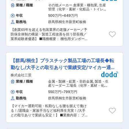
例や市場の共有を行い、ノウハウを蓄積すること
った製品の提案 ※大手通信販売メーカーとの取引
業種 / 職種
その他メーカー 倉庫業・梱包業
,
生産
ができます。 また、チーム交流も盛んな環境で
もあり、定期的（半年〜年1回）のペースで 顧客
管理（化学・素材・化粧品・トイレタ
す。 ■働き方 ： 残業月19h、完休2日（水曜日、
要望に沿った新製品・新分野に向けた製品の企画
リー） 工場長（化学・素材・化粧品・
隔週火曜日＋他２日フリーシフトで取得）で、土
年収
500万円
~
649万円
トイレタリー）
立案も日々の営業として頂く顧客の意見を基に立
日祝の希望休取得も可能です。夏期休暇、冬期休
勤務地
群馬県桐生市新里町板橋
案いただくポジションとなります。 ※ノルマは無
暇、慶弔休暇だけでなく、結婚出産お祝い休暇、
く、部全体で製品の売り上げ目標を追っていま
ステップアップ休暇など特別休暇も充実していま
【創業65年を超える包装業界の老舗メーカー／予
す。 ■出張について： 基本的には日帰りの出張
す。 ■給与： 安定した固定給のほか、毎月販売
防保全体制の構築・製造工程改善を担う部長職／
になります。主な取引先が東京にございますので
インセンティブを、四半期ごとに目標達成インセ
業界経験者優遇】 ■職務概要： 梱包用ダンボー
東京への訪問となります。 宿泊を伴う出張はほと
ンティブを支給しています。 ■当社について ：
ルケースなどの包装資材を製造する当社にて、予
んど発生しませんのでご安心ください。 ■配属部
2016年に経産省の『先進的なリフォーム事業者表
防保全体制の構築などを推進する製造部長を募集
署： 企画営業担当者として配属となります。 現
彰』で経済産業大臣賞を受賞。空き家問題解決に
しています。 ■業務内容： 製造工程全体のマネ
在は専務が中心として、営業業務を担当してお
よる地方創生や、地域への貢献が可能です。
ジメントご担当頂きます。 ・製造工程の革新 ・
り、入社後は専務の直属のポジションとしてサポ
【群馬/桐生】プラスチック製品工場の工場長◆転
作業の標準化 ・効率化の確率と浸透 ・次世代を
ート業務から担当していただく予定となります。
担う若年層の育成と技術の継承 【期待する役割・
勤なし/大手との取引ありで業績安定/マイカー通勤
■当社の魅力について： （1）ワークライフバラ
ミッション】 ・近年競争を増す同業界において、
ンスを充実できる環境！ 本ポジション残業10h程
可能
株式会社三景
今後よりお客様のニーズに応えていくべく、
また、出張などについても基本的には日帰りにな
TPM（Total Productive Maintenance）による予
業種 / 職種
金属・製綱・鉱業・非鉄金属
,
製造・生
りますので仕事とプライベートを両立することが
防保全体制の構築・強化を推進していただきま
産リーダー 工場長（化学・素材・化粧
できます。 （2）自身のアイディアが製品化され
す。 ・まずは現状の製造プロセス・設備稼働状況
品・トイレタリー）
たときのやりがい◎ 市場を調査し、今までにない
年収
550万円
~
799万円
の詳細な分析を最優先とし、ボトルネックの特定
オフィス家具を考え取引先に提案し、アイディア
勤務地
群馬県桐生市新里町板橋
とリスク評価を行っていただきます。 ・その上
が採用された時のやりがいはとても大きいです。
で、TPM活動の基盤構築（例：設備保全基準の構
また採用されたアイディアが製品化され人々の働
【マイカー通勤可能・転勤なしを腰を据えて働け
築、オペレーター教育）と、省人化のための自動
くをサポートしていくこととなります。 （3）幅
る！/退職金・家族手当など福利厚生充実！/大手
化候補工程の選定を並行して進めていただきま
広い業務を経験できスキルアップ可能！ 基本的に
との取引ありで業績も安定！】 ■業務内容： プ
す。 ■配属先情報： 桐生工場には現在約40名が
は顧客の考えや要望を基に製品を提案型営業であ
ラスチック成形の工場長候補（製品は遊技機・自
勤務しています。入社後は、工場長と共に上記を
る一方で、市場調査・要望抽出〜製品化〜販売ま
動車部品・玩具）としての業務をお任せします。
進めていただく予定です。 ■魅力： ・社長交代
で一貫して取り組めるポジションとなりますす。
50〜850トンの成形機22台が稼働する工場とな