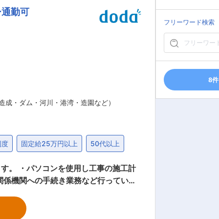
ー通勤可
が
フリーワード検索
す。 ■教育体制 ・入社
シフト制（年休
ポートあり。 ・自然豊かな環境で働きつ
8件
・造成・ダム・河川・港湾・造園など）
制度
固定給25万円以上
50代以上
す。 ・パソコンを使用し工事の施工計
関係機関への手続き業務など行っていた
の場合は土木工事（海上工事、陸上工
します。最初は隠岐島内での案件をお任
んどありません。 【変更の範囲：無】