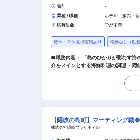
賞与
-
業種 / 職種
ホテル・旅館・宿
応募対象
学歴不問
産休・育休取得実績あり
転勤なし（勤
■職務内容： 「島のひかりが彩なす海の宿」羽衣荘の和
介をメインとする海鮮料理の調理 ・隠
ス 又は 単品の新メニューの開発など
る料理の提供を行っていただければと
ります。 ■配属部署・組織構成： 羽衣荘の調理部門には40代の料理長が在籍しています。 全社では男性12名（平均年齢40才）、女性19名
（平均年齢40才）が活躍しています。 ■キャリアパス： 現料理長の技術を直接継承する事が出来ます。あなたの技術と融合させ新たな料理の
提供を目指してください。 ■特徴・魅力： 当宿のコンセプトは、 「“島のひかり”が彩なす海の宿」 隠岐諸島で一番海に近い宿。 隠岐の夕
景・海に浮かぶ漁火、または満天の星空
【隠岐の島町】マーティング職◆
がら、旅の人々とこの場所を共に感じた
村に佇む全客室11室の小さな宿で、ゆ
株式会社隠岐プラザホテル
・隠岐プラザホテル ・羽衣荘 ・ゲストハ