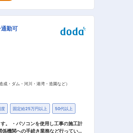
齢44歳)となっており、幅広い方が活躍さ
ライフバランスを整えながら就業するこ
ー通勤可
育て応援企業として社員の子育てを積極
代表者も在籍しています。 ・グループ
ー）、海中景観研究所、だんだん牧場、太陽車輌があります。 変更の範囲：会社の定める業務
・造成・ダム・河川・港湾・造園など）
制度
固定給25万円以上
50代以上
す。 ・パソコンを使用し工事の施工計
関係機関への手続き業務など行っていた