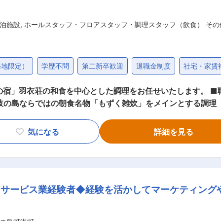
泊施設
,
ホールスタッフ・フロアスタッフ・調理スタッフ（飲食） そ
務地限定）
学歴不問
第二新卒歓迎
退職金制度
社宅・家賃
食を中心とした調理をお任せいたします。 ■職務詳細： 具体的には ・島獲れの新鮮魚
岐の島ならではの朝食名物「もずく雑炊」をメインとする調理 
 ・島育ちの現料理長と一緒に調理を行い、高い評価を頂戴して
考えています。 なお宿泊の予約や宴会の予約により、グループ
気になる
詳細を見る
。 そして島の魚介類等の素材や素朴な漁村風景、島の人など。
サービス業経験者◆経験を活かしてマーケティング
い。そんな想いを込め、 「”島のひかり”が彩なす海の宿」と
ったりと、のんびりと、 そして心静かに島の時間（とき）を堪
ウスHito_Naka の３施設を運営しています。 さらに202