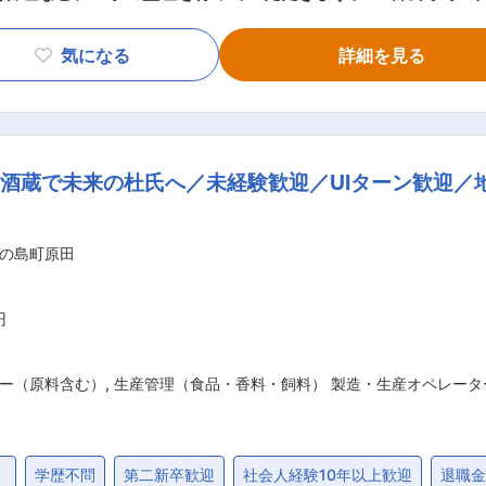
工事（公共工事、民間工事）をご担当いただき、土木部に配属
エリアは隠岐島内及び島根県外(西日本)を中心に幅広くお任せ
気になる
詳細を見る
の案件を徐々にお任せする予定です。夜勤が発生することはほと
ち男性社員が53名(平均年齢49歳)、女性社員が12名(平均年
長期的に腰を据えて就業することが出来ます。 ■就業環境について： 当社は完全週休2
す。月の平均残業時間も20時間程度となっているため、ワーク
酒蔵で未来の杜氏へ／未経験歓迎／UIターン歓迎／
各地や瀬戸内でもお手伝いさせていただいてます。 ・しまね子
すい職場づくりを進めています。女性で技能オリンピック島根県
の島町原田
会社としてサンテラス（スーパ
円
ー（原料含む）
,
生産管理（食品・香料・飼料） 製造・生産オペレー
）
学歴不問
第二新卒歓迎
社会人経験10年以上歓迎
退職