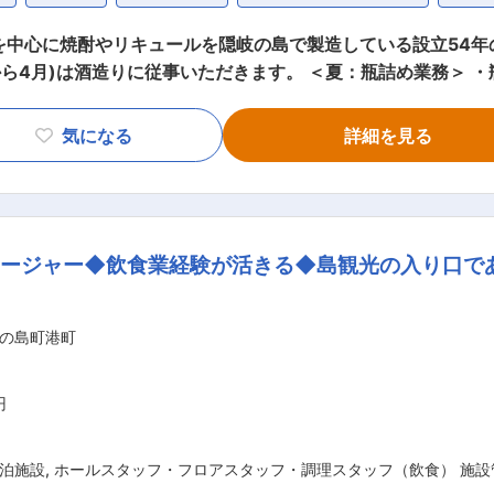
を中心に焼酎やリキュールを隠岐の島で製造している設立54年の
から4月)は酒造りに従事いただきます。 ＜夏：瓶詰め業務＞ 
荷準備、清掃 ※機械作業と手作業あり ＜冬：酒造り＞ 【酒造りの全工程】 ・原料処
元）作り、仕込（発酵管理）、上槽、貯蔵、瓶詰 【杜氏の補
気になる
詳細を見る
する業務】 ・酒蔵内や道具の洗浄、殺菌 ■入社後： 入社時期にもよりますが、現在
杜氏のポジションを目指していく意欲のある方を求め
やすく、ワークライフバランスを重視したい方に適しています
ネージャー◆飲食業経験が活きる◆島観光の入り口で
酒造組合全員（五
として、昭和四十七年十月に企業合同、隠岐酒造株式会社を設
会社の定める業務
の島町港町
円
泊施設
,
ホールスタッフ・フロアスタッフ・調理スタッフ（飲食） 施設