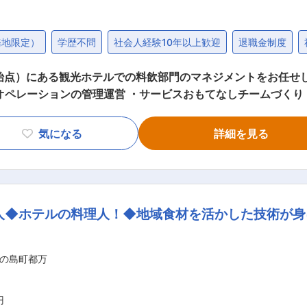
務地限定）
学歴不問
社会人経験10年以上歓迎
退職金制度
る観光ホテルでの料飲部門のマネジメントをお任せします。 ■職務詳細： 具体的
オペレーションの管理運営 ・サービスおもてなしチームづくり
／発注 ・予算管理／コスト管理 ・衛生管理 ・イベントの企画
あります。スタッフ皆でフォローし合っています。 ■配属部署・組織構成： 料飲
気になる
詳細を見る
、フロントスタッフのヘルプや派遣スタッフが在籍しています。 
ンいただき、料飲部門のチー
の島、海と空を臨む最上な島時
入り口、この島だけでなく隠岐の島全体の魅力を散りばめてい
人◆ホテルの料理人！◆地域食材を活かした技術が身
いるホテルです。 グループとして宿泊施設 ・隠岐プラザホテル ・
24年12月には、ホテル１階に「コワーキング＆コラボスペース 
ちろん、地域住民の皆
の島町都万
円