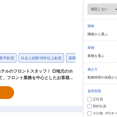
職種
職種から選ぶ
業種
業種を選ぶ
新卒歓迎
社会人経験10年以上歓迎
退職金制度
社宅・家賃補
働き方
ホテルのフロントスタッフ！ ◎地元のホ
勤務時間や休暇か
、「わざわざ隠岐の島に来て良かった」
げる施策やサービス向上にも積極的に取
雇用形態
正社員
、地域資源を活用した体験提案） ・売
契約社員
む） ・新規事業やイベント企画、地元物
その他（FCオ
団体との連携 ■組織構成 ・