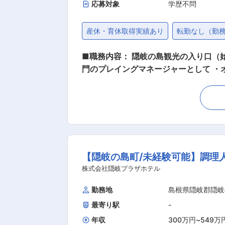
応募対象
学歴不問
産休・育休取得実績あり
転勤なし（勤
■職務内容： 隠岐の島観光の入り口（始点）にあ
門のプレイングマネージャーとして ・
供 ・メニューの企画・管理 ・在庫管理
フロントスタッフとしてのヘルプをお願いする場合が
社員2名（20代と50代）、パート1名
女性19名（平均年齢40才）が活躍しています。 ■キャリアパス： 料飲部門をマネジメントする管理者にジョイ
ムビルディングをお任せしたいと考えています。 ■特徴・魅力： 当ホテルのコンセプトは、 「神々が集う隠岐
間」 隠岐プラザホテルは隠岐の島旅の
【隠岐の島町/未経験可能】調理
でありたい。 そんな思いをかたちにして
の３施設を運営しています。 さらに20
株式会社隠岐プラザホテル
勤務地
島根県隠岐郡隠岐
最寄り駅
-
年収
300万円
~
549万