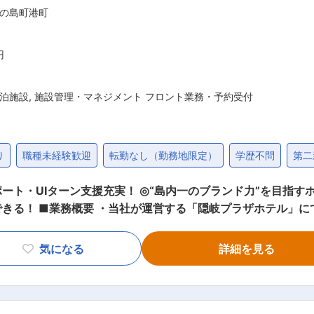
の島町港町
円
泊施設
,
施設管理・マネジメント フロント業務・予約受付
り
職種未経験歓迎
転勤なし（勤務地限定）
学歴不問
第二
ート・UIターン支援充実！ ◎“島内一のブランド力”を目指す
務を中心としたお客様対
ていただきます。 ・観光客や企業研修等で来島されるゲストが
創造がミッションです。 ・チームの一員として、地域を盛り上
気になる
詳細を見る
 ・顧客満足度向上のための施策立案・実行（例：サービス改善
業務 ・定型業務の効率化やオペレーション改善（DX推進も含
ームビルディング ・館内設備の簡易点検や安全管理 ・関係企業や地域