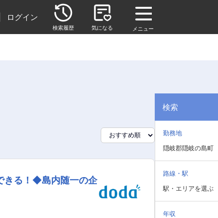
|
ログイン
検索履歴
気になる
メニュー
検索
勤務地
隠岐郡隠岐の島町
路線・駅
できる！◆島内随一の企
駅・エリアを選ぶ
年収