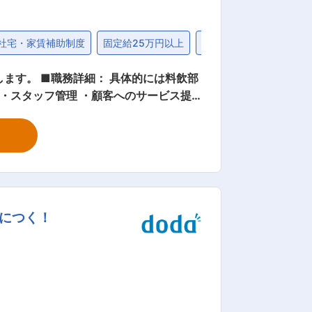
社宅・家賃補助制度
固定給25万円以上
40代
には料飲部
 ・スタッフ管理 ・顧客へのサービス提
／計画／実行 等です。 また繁忙期などは
部門は
全社では男性12名（平均年齢40才）、
ます。 知らない隠岐の島に出会える場所
につく！
羽衣荘 ・ゲストハウスHito_Naka
IROIRO」を併設。 ホテル利用者はも
様も気軽に利用できるコミュニティスペースの役割も兼ね備えています。 変更の範囲：会社の定める業務