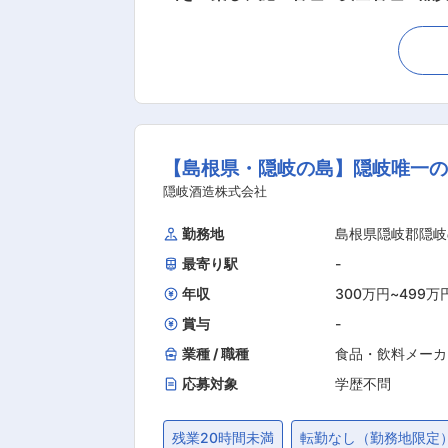
だきます。 建築部に配属の場合は建築
事）の管理業務をお任せします。 担当
せし、慣れてきたら島根県外(西日本)
■組織構成： 社員総勢で65名です。う
れています。また、全社定着率が98％となっており、
日制で、年間休日116日となっていま
【島根県・隠岐の島】隠岐唯一の
とが出来ます。 ■当社について： ・当社の最大の特色は、港湾土木工事に関わる数々の作業船とそれらの能力を最大限に活かす技術力です。
活躍の場は隠岐の島だけでなく、山陰
隠岐酒造株式会社
的に支援し、仕事と家庭の両立がしや
勤務地
島根県隠岐郡隠岐
最寄り駅
-
年収
300万円
~
499万
賞与
-
業種 / 職種
食品・飲料メーカ
応募対象
学歴不問
残業20時間未満
転勤なし（勤務地限定