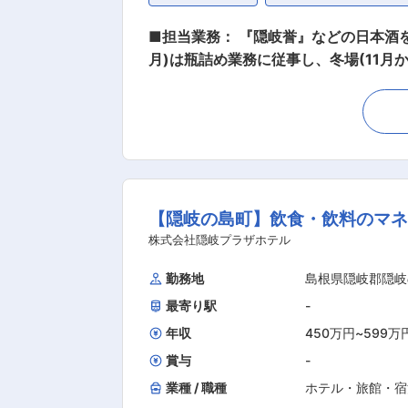
■担当業務： 『隠岐誉』などの日本酒
月)は瓶詰め業務に従事し、冬場(11月
浄作業 ・検品、品質管理 ・商品のラベル貼り、包装 ・出
理、製麹、酒母（しゅぼ：酵母を増やす
・労務管理、生産計画の立案と実施の補助 【その他付随
の杜氏の下で2、3年働きながら経験を積んでいただきます。 ■求める人物像： 将来的に
ています。 ■魅力ポイント： ◎技術を丁寧にバトンをつなぐように継承する環境です。 ◎酒造りの経験がなくても挑戦しやすい環境が整って
います。 ◎プラベートの時間を確保し
【隠岐の島町】飲食・飲料のマ
「隠岐誉」の製造に携わることができます。 ■当社について： 歴史と観光の島「隠岐」に酒造業を残さねばならぬと、西郷
社）が共に生き残れる道の最善の手段
株式会社隠岐プラザホテル
「隠岐誉」です。 変更の範囲：
勤務地
島根県隠岐郡隠岐
最寄り駅
-
年収
450万円
~
599万
賞与
-
業種 / 職種
ホテル・旅館・宿