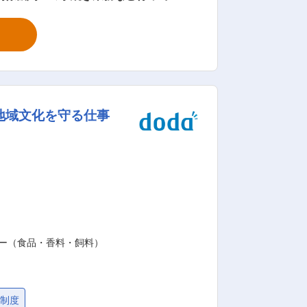
の場合は土木工事（海上工事、陸上工
します。最初は隠岐島内での案件をお任
んどありません。 【変更の範囲：無】
齢44歳)となっており、幅広い方が活躍さ
ライフバランスを整えながら就業するこ
地域文化を守る仕事
育て応援企業として社員の子育てを積極
代表者も在籍しています。 ・グループ
ー）、海中景観研究所、だんだん牧場、太陽車輌があります。 変更の範囲：会社の定める業務
ター（食品・香料・飼料）
金制度