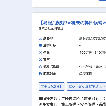
■組織構成： 社員総勢で65名です。う
れています。また、全社定着率が98％となっており、
日制で、年間休日116日となっていま
【島根/隠岐郡※将来の幹部候補※
とが出来ます。 ■当社について： ・当社の最大の特色は、港湾土木工事に関わる数々の作業船とそれらの能力を最大限に活かす技術力です。
活躍の場は隠岐の島だけでなく、山陰
株式会社金田建設
的に支援し、仕事と家庭の両立がしや
勤務地
島根県隠岐郡隠岐
最寄り駅
-
年収
400万円
~
549万
賞与
-
業種 / 職種
住宅設備・建材
,
応募対象
学歴不問
完全週休2日制
産休・育休取得実績あり
■職務内容：ご経験に応じ建築部もしく
画を立案し、施工管理・安全管理・品