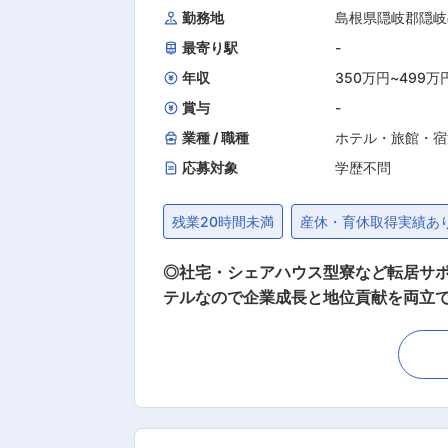
勤務地
島根県隠岐郡隠岐
最寄り駅
-
年収
350万円
~
499万
賞与
-
業種 / 職種
ホテル・旅館・宿
応募対象
学歴不問
残業20時間未満
産休・育休取得実績あ
◎社宅・シェアハウス型寮など転居サポ
テルなので企業成長と地位貢献を両立できる！ ■業務概要 ・当社が運営する「隠岐プラザホテル」にて、フロント業
応・サービス提供・運営全般に携わっ
と感じていただけるような体験価値の
り組みます。 ■業務詳細 ・フロントでのチェックイン・チェックアウト対応 ・宿泊予約や問い合わせ対応（電話・メール・各種予約サイト管
理） ・館内や周辺観光地などのご案内
上・利益管理、原価管理などの数値管理
産の販売促進 ・スタッフの指導・育成、チ