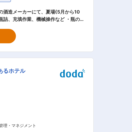
酒造メーカーにて、夏場(5月から10
・瓶詰、充填作業、機械操作など ・瓶の洗
佐業務】 ・杜氏の指示に基づく作業補助
。 ◎隠岐で唯一の酒蔵であり伝統ある
あるホテル
立いたしました。同時に公募した酒名が
管理・マネジメント