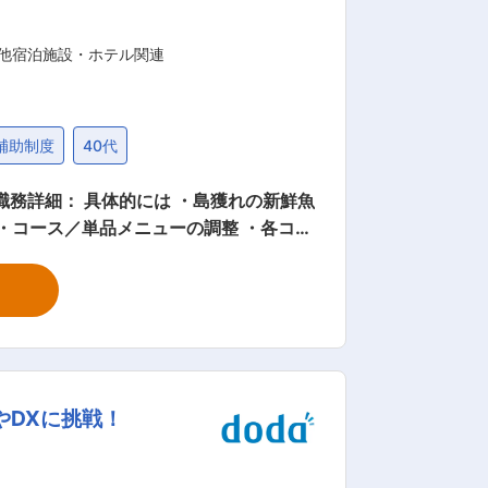
の他宿泊施設・ホテル関連
補助制度
40代
・コース／単品メニューの調整 ・各コー
いる料理の継承、ひいてはさらに魅力のあ
施設への調理ヘルプが発生する場合もあ
 この島の様々な”ひかり”に照らされな
やDXに挑戦！
して皆様をお迎えいたします。 鄙びた漁
能する宿です。 グループとして宿泊施設
4年12月には、隠岐プラザホテル１階に「コ