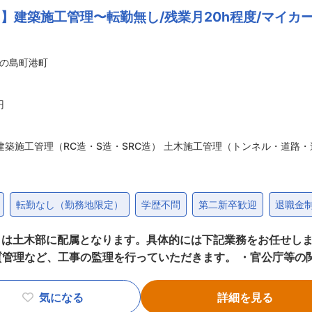
】建築施工管理〜転勤無し/残業月20h程度/マイカ
者が協働し、多様な価値観を尊重する風土です。 ■業務の魅力 ・自らの提案や実行力
影響力を実感できます。島のブランド向上に貢献できるやりがいがありま
。 ・コンサルや外部研修も活用し、スキルアップが可能です。 ■就業環境 ・
の島町港町
の日は休みを」という要望もOK！ ・個室寮・社宅完備／転居サ
円
変更の範囲：会社の定める業務
建築施工管理（RC造・S造・SRC造） 土木施工管理（トンネル・道路
転勤なし（勤務地限定）
学歴不問
第二新卒歓迎
退職金
は土木部に配属となります。具体的には下記業務をお任せしま
質管理など、工事の監理を行っていただきます。 ・官公庁等の
工事（公共工事、民間工事）をご担当いただき、土木部に配属
エリアは隠岐島内及び島根県外(西日本)を中心に幅広くお任せ
気になる
詳細を見る
の案件を徐々にお任せする予定です。夜勤が発生することはほと