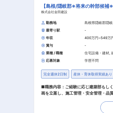
【島根/隠岐郡※将来の幹部候補※
フロントスタッフ6〜7名です。 ・地元出身者・移住
ホテルや地域の発展に直結し、個の存在感や
株式会社金田建設
後はOJTを中心に、未経験分野も丁寧にサポート
勤務地
島根県隠岐郡隠岐
105日）：「ライブに行きたいのでこ
最寄り駅
-
つ、地域との関わりも深められます。 ■入社後 ・現場スタッフから主任→課長補佐→課長など着実な昇進が可能。 ・マネジメントや新規事業
にも挑戦できます。 ■企業の特徴/魅力 「隠岐の島を好きになる旅行体験」を追求し、地域資本で運営。理念共感型の社風で、主体的なキャリ
年収
400万円
~
549万
ア形成を後押しします。 
賞与
-
業種 / 職種
住宅設備・建材
,
応募対象
学歴不問
完全週休2日制
産休・育休取得実績あり
■職務内容：ご経験に応じ建築部もしく
画を立案し、施工管理・安全管理・品
だきます。 建築部に配属の場合は建築
事）の管理業務をお任せします。 担当
せし、慣れてきたら島根県外(西日本)