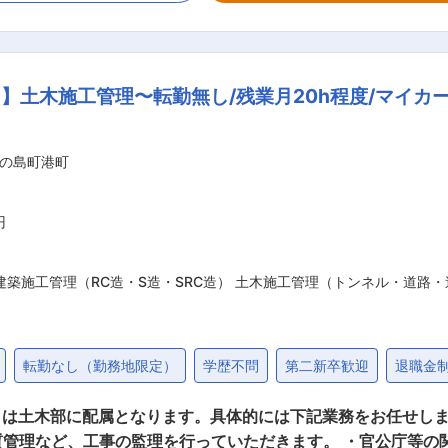
ち男性社員が53名(平均年齢49歳)、女性社員が12名(平均年
長期的に腰を据えて就業することが出来ます。 ■就業環境について： 当社は完全週休2
す。月の平均残業時間も20時間程度となっているため、ワーク
】土木施工管理〜転勤無し/残業月20h程度/マイカ
各地や瀬戸内でもお手伝いさせていただいてます。 ・しまね子
すい職場づくりを進めています。女性で技能オリンピック島根県
の島町港町
会社としてサンテラス（スーパ
円
建築施工管理（RC造・S造・SRC造） 土木施工管理（トンネル・道路
転勤なし（勤務地限定）
学歴不問
第二新卒歓迎
退職金
は土木部に配属となります。具体的には下記業務をお任せしま
質管理など、工事の監理を行っていただきます。 ・官公庁等の