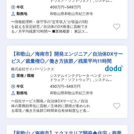
ドウェア・ソフトウェア）
,
システム構
い」「お願いしてよかった」といった言葉をいた
範囲は、ご経験・スキルに応じてご調整させてい
築・運用（インフラ担当） セキュリテ
だけたときに、大きな達成感とやりがいを感じら
年収
400万円
~
549万円
ィコンサルタント・アナリスト
ただきます。 ゆくゆくは、社内システム、インフ
れます。 また原付での営業活動が基本のため、入
勤務地
和歌山県和歌山市紀三井寺
ラ・ネットワークの対応や、ITシステムの要件定
社後の研修で安全に運転できるようサポートしま
義・詳細設計等、開発の上流工程にも挑戦するこ
す。 ■キャリアパス 班長・チームリーダー → 教
〜情報処理料・保守等の"定常収入"が収益の5割
とが可能です。 ■入社後の流れ： 教育体制が整
育トレーナー・トッププレイヤーと、段階的に成
を超える安定経営／自治体のDX推進に貢献でき
っており、ご入社後学びながらスキルアップ、キ
長可能。ほかにもキャリアチャレンジ制度による
る／月平均残業10時間〜 ■業務概要： 東証スタ
ャリアアップ環境がございますので、ご経験が浅
他分野への挑戦など、多彩なキャリアがありま
ンダード上場企業として顧客データを預かる立場
い方もご安心ください◎ 直近、30代社員の中途
す。 ■モデル年収 主任：450〜670万円（在職最
から、情報セキュリティを継続的に強化する必要
入社実績もあり、社内でも活躍しております。 ■
年少26歳）／課長代理：500〜850万円（在職最
性が高まっております。 本ポジションはCSIRT事
配属先： 情報システム部署（8名）が在籍してお
年少30歳） 課長・担当課長：690〜850万円（在
務局として組織を守っていくポジションです。
ります。 ∟部長50代1名、チーフ3名（50代2
【和歌山／海南市】開発エンジニア／自治体DXサー
職最年少35歳）／管理職：800〜1,000万円超
【課題】 現在もセキュリティインシデントに対応
名、40代1名）、主任2名（50代1名、30代1
（在職最年少37歳） 変更の範囲：会社の定める
するメンバー(3名)は在籍しておりますが、世の中
ビス／裁量権◎／働き方抜群／残業平均11時間
名）、一般30代1名、パート社員50代1名 ■当社
業務
のセキュリティ要望の高まりに対応するため、セ
について： DX化を積極的に推進し、AR&写真合
株式会社サイバーリンクス
キュリティ知識の底上げが必要です。 ■業務詳
成機能で、お好みの庭・外構プランに施工シミュ
細： ◇各部門（主に部門長と接点）より、社内セ
業種 / 職種
システムインテグレータ ベンダ（ハー
レーションができ、簡単に施工イメージか作れる
キュリティ体制の棚卸を行い状況を可視化（役員
ドウェア・ソフトウェア）
,
システムエ
無料アプリ『メタバガーデン」をリリースするな
への報告書作成など） ◇情報セキュリティに関す
ンジニア（Web・オープン系・パッケ
ど、リアルとネットのハイブリッド経営を展開し
年収
450万円
~
549万円
ージ開発） Webサービス系エンジニア
るルールや体制の整備 ◇インシデント時の対応設
ています。 変更の範囲：会社の定める業務
（フロントエンド・サーバーサイド・
勤務地
和歌山県和歌山市紀三井寺
計 等 【業務の進め方】 CISOの指示の下、業務を
フルスタック）
行うため、すべてを一人で対応するわけではござ
〜自社サービス開発／自治体DXサービス／自治
いません。 ■配属先情報： クラウド基盤事業室
体の業務効率化に貢献／主体的に開発が進められ
クラウド基盤部 情報システム課 40代課長1名、
る環境／働き方抜群◎時間単位有休制度など各種
30代主任1名、メンバー12名（20〜60代）、パ
制度有〜 ■本事業部について 本事業部は、官公
ートナー1名 ■魅力： リモート勤務制度（出勤日
庁向けＤＸサービスや防災関連サービスの開発お
の8割程度）や、1時間単位で取得できる有休制度
よびWebコンテンツの構築・保守運用管理を担当
などフレキシブルな勤務体制◎ ■働き方抜群◎充
しております。代表的なサービスは「Open LINK
実の福利厚生： ＜制度1＞時間単位有休制度：1時
【和歌山／海南市】エクステリア開発◆住宅・商業