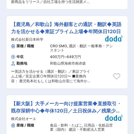
新商品をリリース／自社工場を持つ生活雑貨メー
急対応を除き、夜勤はありません。 ◇UIターン歓
カー】 ■業務概要 当社はキッチン用品や掃除用
迎：引っ越し費用等は面接時に個別相談可能。 ◇
品など家庭用日用品を製造・販売するメーカーで
再雇用制度：多くの方が定年（60歳）後も同条件
す。品質管理部門の課長職として、部門全体のマ
で勤務いただいております。もちろん希望に応じ
ネジメントおよび品質管理体制の強化を担ってい
て出勤頻度の調整も可能です。 ◇賞与年3回：夏
【鹿児島／和歌山】海外顧客との通訳・翻訳◆英語
ただきます。月に約10点の新商品がリリースされ
冬に加え、会社業績に応じて決算賞与あり（直近
る開発スピードを支え、品質基準の最終判断や抜
力を活かせる◆東証プライム上場◆年間休日120日
数年の支給実績⇒夏冬合計：3〜4ヶ月、決算賞
本的な再発防止策の立案、ISO9001認証の維持管
与：4〜6ヶ月）。社長の方針として「利益は従業
株式会社新日本科学
理などを通じ、全社的な品質保証体制の高度化に
員への還元」を掲げており、従業員を大切にする
取り組みます。 ■業務詳細 ・品質管理部門のKPI
業種 / 職種
CRO SMO
,
通訳・翻訳 一般事務・アシ
社風です。 ■社風について： 部署の垣根を越
設定、予算管理、メンバー（約8名）の評価・育
スタント
え、社員同士が仲良く、和気あいあいとした職場
成 ・新商品の品質基準策定と最終決裁、不備発生
です。 社長は利益の還元を重視しており、最近で
年収
400万円
~
649万円
時の再発防止策立案 ・ISO9001認証の継続的な維
は決算賞与を支給しています。 また、コロナ禍に
勤務地
和歌山県海南市南赤坂
持管理と更新業務 ・全社的な品質保証体制の構
は国からの補助金10万円に加えて、会社からも10
築、高度化（DX推進による業務効率化を含む）
万円を支給しました。 役員との距離も近く、定例
〜英語力を活かせる（通訳・翻訳）／東証プライ
・経営層や開発、製造各部門と連携し、組織横断
会や定期面談では社員の希望や目標に耳を傾けま
ム上場／安定企業◎年間休日120日〜 ■業務内
的な調整・意思決定 ・品質管理手法や最新技術の
す。社員と役員が対等に意見を交換できるフラッ
容： 鹿児島本社もしくは和歌山分室にて海外から
導入による部門アップデートの主導 ■扱うサービ
トな環境が当社の魅力です。
の来客対応や事務対応の仕事です。 ・海外顧客の
ス キッチン・掃除用品、収納用品、美容用品など
来客対応・ミーティング時の通訳（日⇔英語）
家庭日用品全般 ■組織構成 和歌山本社の品質管
（主に日本人研究者とのコミュニケーションサポ
理部門（約8名）を統括。経営層とも距離が近
ート） ・海外顧客向け書類のNative check（日
く、裁量権を持って組織運営が可能 ■業務の魅力
【新大阪】大手メーカー向け提案営業◆直接取引・
→英、英→英） ・訪問サポート（手配のサポー
自社工場を持つメーカーで品質管理体制の抜本的
ト、観光同行） ■ポジションの魅力： 海外顧客
既存深耕中心◆年休120日／土日祝休み／残業少な
強化や組織マネジメントに挑戦でき、ヒット商品
獲得のため、大切なポジションでやりがいは大き
誕生の瞬間にも立ち会えます ■教育体制 入社後
め◎
株式会社オーエ
いです。 ■当社について： 〜非臨床試験におけ
は現状把握からスタートし、OJTや部門内での知
る国内トップクラスのリーディングカンパニーで
業種 / 職種
食品・飲料・たばこ
,
日用品・化粧品営
見共有を通じてキャッチアップを支援 ■就業環境
す〜 創業以来、「非臨床試験受託事業」において
業（国内） 建設・不動産法人営業
年間休日120日、土日祝休み、マイカー通勤可、
確固たる事業基盤を築き、その後、「薬物動態・