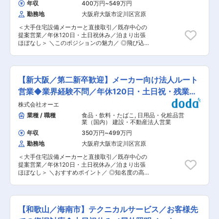
転勤なし。家族手当・退職金制度等福利厚生も充
年収
400万円
~
549万円
分析受託事業」、「臨床試験受託事業」などを包
実 ■想定されるキャリアパス 品質管理のプロフ
勤務地
大阪府大阪市淀川区宮原
含して、医薬品開発過程における一貫した総合受
ェッショナルとして組織運営や経営視点を養い、
託体制を確立しました。近年はその豊富なノウハ
将来的な幹部候補も目指せます ■企業の特徴/魅
＜大手住宅設備メーカーと直接取引／既存中心の
ウと知見を活かし「再生医療」や「経鼻製剤基盤
力 設立1996年、安定した事業基盤を持つ生活用
提案営業／年休120日・土日祝休み／泊まり出張
技術」と言った新たな領域にて事業を拡大してい
品メーカーであり、自由度の高い職場で長期的な
ほぼなし＞ ＼このポジションの魅力／ ◎飛び込
ます。また、日本国内に留まらず、グローバリゼ
キャリア形成が可能です 変更の範囲：会社の定め
み・テレアポなし。既存深耕・調整力が活きる営
ーションをいち早く成し遂げ、米国や中国、東南
る業務
業スタイル ◎商社・メーカー営業経験者歓迎！価
アジアなどに現地法人を設立、世界中の製薬メー
格交渉・仕様調整の経験が強みになる ◎製品知
カーが抱えるあらゆる創薬ニーズにお応えしなが
識・図面理解は入社後にキャッチアップ可能 ■業
ら、その総合力をグローバルに発信しています。
【新大阪／第二新卒歓迎】メーカー向け法人ルート
務内容 住宅設備用プラスチック製品の企画・製
「創薬と医療技術の向上を支援し、人類を苦痛か
造・販売を行う当社にて、TOTO・LIXIL・クリナ
営業◆業界経験不問／年休120日・土日祝・残業少
ら解放することを絶対的な使命とし、今後のさら
ップなどの大手住宅設備メーカー向けのルート営
なる成長、拡大が期待される企業です 変更の範
なめ◎
株式会社オーエ
業をお任せします。 現在は他部署と兼任している
囲：会社の定める業務
住宅設備向け営業を専任ポジションとして立ち上
業種 / 職種
食品・飲料・たばこ
,
日用品・化粧品営
げるフェーズの募集です。 顧客の設計・購買部門
業（国内） 建設・不動産法人営業
と、自社工場・金型メーカーの間に立ち、仕様・
年収
350万円
~
499万円
納期・品質を調整しながら最適解を提案していた
勤務地
大阪府大阪市淀川区宮原
だきます。 ■具体的には 既存顧客（住宅設備メ
ーカー）を中心に、以下の業務を担当します。
＜大手住宅設備メーカーと直接取引／既存中心の
(１)既存顧客への定期訪問・打ち合わせ（設計部
提案営業／年休120日・土日祝休み／泊まり出張
門・購買部門との仕様・価格・スケジュール調
ほぼなし＞ ＼おすすめポイント／ ◎知名度の高い
整） (２)図面・仕様書をもとにした製品仕様の確
住宅設備メーカーと関われる、安定感あるBtoB営
認、改善提案 ※専門的な設計業務はなく、入社後
業 ◎飛び込み・テレアポほぼなし。関係づくり重
に理解できる内容です (３)自社工場・金型メーカ
視の営業スタイル ◎第二新卒歓迎！製品知識や図
ーとの仕様／納期／コスト調整 (４)納入仕様書の
面の見方は入社後に習得OK ■業務内容 住宅設備
作成、色味・仕上がりの最終確認 (５)社内関連部
【和歌山／海南市】テクニカルサービス／お客様先
用プラスチック製品の企画・製造・販売を行う当
署との連携、進捗管理 ※新規開拓はほぼなし（既