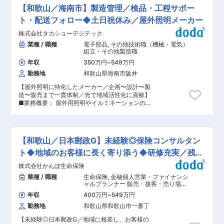
しての役割も期待されています。 ■具体的な業務
どフレキシブルな勤務体制◎ ■働き方抜群◎充実
【和歌山／海南市】製造管理／検品・工程サポー
内容： ・LEDサイン製品の製造各工程での実務
の福利厚生： ＜制度1＞時間単位有休制度：1時間
（組立や配線、検査など） ・製造工程全体の理解
ト・配送フォロー◆土日祝休み／屋外照明メーカー
単位で年次有給休暇を取得でき、日中に仕事を抜
と工程管理（品質や納期、作業標準化） ・不具合
けることも可能です。 ＜制度2＞健康休暇制度：
株式会社タカショーデジテック
発生時の原因分析や再発防止策の立案、実行 ・品
通院などに使用することができ、最大40日まで積
質改善活動の推進（現場改善や業務効率化） ・部
業種 / 職種
電子部品
,
その他技術職（機械・電気）
立が可。年次有給休暇とは別途支給されます。 変
材や仕入先との技術的な折衝や調整業務 ・将来的
組立・その他製造職
更の範囲：会社の定める業務
なチームやグループ責任者としてのマネジメント
年収
350万円
~
549万円
業務 ■業務の特徴： ・まず製造現場での実務を
勤務地
和歌山県海南市阪井
一通り経験し、現場理解を深めたうえで工程管理
や品質改善に携わっていただきます。 ・品質や納
【屋外照明に特化したメーカー／企画〜設計〜製
期、生産性のバランスを取りながら、現場改善や
造〜販売まで一貫体制／光で地域活性化に貢献】
業務効率化をリードする役割です。 ・将来的には
■業務概要： 屋外用照明やイルミネーションの製
責任者候補としてチームマネジメントも期待さ
造ラインがスムーズに流れるよう、入荷検品から
れ、キャリアアップを目指せるポジションです。
製造ラインのサポート、配送フォローまで製造管
■当社の特徴： 当社はエクステリア業界の中でも
理全体を担っていただきます。リーダー候補とし
珍しい屋外照明に特化したメーカーとして、企画
て現場を支えるポジションです。 ■具体的な業務
デザインから設計開発、製造、販売まで一貫して
【和歌山／日本郵政G】未経験◎保険コンサルタン
内容： ・外部工場からの入荷品に対する外観や点
手掛けています。自社製品が街中やイベントで実
灯確認などの検品 ・他スタッフへの指示出しや作
ト◆地域のお客様に長く寄り添う◆研修充実／残業
際に使用される様子を間近で感じながら、「光の
業サポート ・部材準備や横持ち、ピッキング、部
演出で人の心を彩る」というビジョンのもと、地
9.4h
株式会社かんぽ生命保険
材管理などの製造ラインサポート ・積み込み部材
方創生や地域活性化につながるイルミネーション
のチェックやドライバー休暇時の配送フォロー ■
業種 / 職種
生命保険
,
金融個人営業・ファイナンシ
企画運営にも取り組んでいます。 変更の範囲：会
業務の特徴： ・製造そのものは他スタッフが担当
ャルプランナー 販売・接客・売り場担
社の定める業務
し、製造ライン全体が円滑に回るよう段取りやサ
当
年収
400万円
~
549万円
ポートに注力していただきます。 ・入荷検品から
勤務地
和歌山県和歌山市一番丁
配送フォローまで一連の流れに関わるため、現場
全体を見渡しながら臨機応変な対応が求められま
【未経験◎日本郵政G／地域に根差し、お客様の
す。 ・リーダー候補として指示出しやサポートを