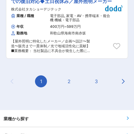
社にて、TOTO・LIXIL・クリナップなどの大手住
での復旧対応◆土日祝休み／屋外照明メーカー
存取引先が約9割） ※個人ノルマよりも、顧客満
宅設備メーカー向けのルート営業をお任せしま
足度・継続取引を重視します ■取扱製品 ・ユニ
株式会社タカショーデジテック
す。 現在は他部署と兼任している住宅設備向け営
ットバス関連部品（排水口の目皿、エプロン、浴
業を専任化するための増員募集です。 工場と連携
業種 / 職種
電子部品
,
家電・AV・携帯端末・複合
槽まわりの部材など） ・風呂フタなどの完成品 ※
しながら、製品の仕様調整や提案を行う「メーカ
機 機械・電子部品
住宅設備メーカーのサプライチェーンの一部とし
ー営業」としてご活躍いただきます。 ■具体的に
て、高い品質が求められる製品です。 ■入社後の
年収
400万円
~
599万円
は 既存顧客（住宅設備メーカー）を中心に、以下
流れ 入社後は、和歌山本社・工場での研修を通じ
勤務地
和歌山県海南市南赤坂
の業務を担当します。 (１)既存顧客への定期訪
て、製品知識、製造工程・品質基準、仕事の進め
問・打ち合わせ（設計部門・購買部門が中心）
方（仕様決定〜量産までの流れ）を学びます。 ■
【屋外照明に特化したメーカー／企画〜設計〜製
(２)図面をもとにした製品仕様の確認・提案（難
顧客について TOTO、LIXIL、クリナップ、パナ
造〜販売まで一貫体制／光で地域活性化に貢献】
しい設計知識は不要／入社後に習得可能） (３)工
ソニックなど大手企業が中心です。 担当社数は数
■業務概要： 当社製品に不具合が発生した際に、
場・金型メーカーとの仕様調整、納期調整 (４)納
社程度のため、顧客との関係性をしっかりと築く
お客様の現場で迅速な復旧対応を行うテクニカル
入仕様書の作成、色味や仕上がりの確認 (５)社内
ことが求められます。 ■働き方 ・既存顧客中心
サービス職です。営業部門や品質管理部門、協力
（工場・他部署）との連携業務 ※新規開拓はほぼ
のためスケジュールが立てやすい ・車での日帰り
業者と連携しながら、復旧対応から再発防止まで
なく、既存取引先が約9割 ※ノルマ色は強くな
外出がメイン ・泊まり出張は年に数回あるかどう
幅広く担当していただきます。 ■具体的な業務内
く、顧客との関係構築・提案の質を重視します ■
か ・直行直帰も可能 ・残業少なめで、ワークラ
容： ・製品不具合発生時の現場復旧対応や一次対
取扱製品 ・ユニットバス関連部品（排水口の目
イフバランスを大切にできます 変更の範囲：会社
応、原因切り分け ・協力業者の手配および工事進
1
2
3
皿、エプロン、浴槽まわりの部材など） ・風呂フ
の定める業務
Previous Page
Next
行の管理（工程や安全、品質） ・復旧工事に必要
タなどの完成品 ※住宅設備メーカーのサプライチ
な部材や工具、物品の準備および手配 ・品質管理
ェーンの一部として、高い品質が求められる製品
部門と連携した改善や再発防止フィードバック ・
です。 ■入社後の流れ 入社後は、和歌山本社・
不具合対応案件の進捗管理や報告書作成 ■業務の
工場での研修を通じて、製品知識や製造の流れ、
特徴： ・顧客現場での対応が中心となるため、状
仕事の進め方を学びます。 営業経験はあるけれど
況に応じた判断力やスピード感が求められます。
「メーカー営業は初めて」「図面を見るのは不
・協力会社と連携して工事をまとめる中で、現場
安」という方でも、先輩がしっかりフォローしま
ディレクション力や調整力を高めることができま
業種から探す
すのでご安心ください。 ■顧客について TOTO、
す。 ・現場での気づきを品質管理部門へフィード
LIXIL、クリナップ、パナソニックなど大手企業が
バックすることで、製品品質向上にも直接貢献で
中心です。 担当社数は数社程度のため、顧客との
きる重要なポジションです。 ■当社の特徴： 当