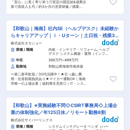
「安心」に長く寄り添う◎安定の固定給&成果次
行い、周囲と連携しながらライン運営を支えるポ
第で高収入も可／約3か月の充実研修／残業
ジションです。 ■当社の特徴： 当社はエクステ
9.4h・育休復帰98％】 ★未経験でも長期的にご
リア業界の中でも珍しい屋外照明に特化したメー
活躍！ （1）約3か月の集合研修で同期とスター
カーとして、企画デザインから設計開発、製造、
ト★子育てなどで参加が難しい方はリモートプロ
販売まで一貫して手掛けています。自社製品が街
グラムあり └配属後も班体制で、教育トレーナー
中やイベントで実際に使用される様子を間近で感
【和歌山｜海南】社内SE（ヘルプデスク）未経験か
や先輩が日常的にフォロー （2）営業・保険未経
じながら、「光の演出で人の心を彩る」というビ
験で入社した社員が多数活躍中 └販売接客、事
らキャリアアップ｜Ｉ・Uターン｜土日祝・残業30
ジョンのもと、地方創生や地域活性化につながる
務、技術職、介護職など未経験スタートの社員が
イルミネーション企画運営にも取り組んでいま
Ｈ程
株式会社タカショー
多く定着・活躍中 （3）日本郵政Gならではの安
す。 変更の範囲：会社の定める業務
心できる評価制度 └フルコミッション（完全歩合
業種 / 職種
内装・インテリア・リフォーム
,
ヘルプ
制）ではなく、安定した基本給制度。加えて成果
デスク システム構築・運用（インフラ
に応じた報酬 └ノルマはなく上長と相談しながら
担当）
年収
350万円
~
499万円
目標設定。売上だけでなく、お客様対応の質やア
勤務地
和歌山県海南市南赤坂
フターフォローなども含めて総合的に評価 ■業務
概要： 担当エリア内のお客さまへアフターフォロ
〜第二新卒歓迎／30代活躍中！★引っ越し費
ーや保険商品のご提案をお任せいたします。 教
用・住居初期負担あり★マイカー通勤OK｜海南
育、結婚、出産、老後など日々の暮らしの中で生
市唯一の上場企業｜福利厚生充実◎｜IT・システ
じるお悩みに対し、郵便局と一体となった地域密
ムに積極投資中！〜 エクステリア商品を製造・施
着のサービスを活かしながら、一人ひとりに寄り
工・販売する同社にて、社内SEをお任せします。
添ったご案内・ご相談対応を行います。 例）1日
※エクステリアとは？…インテリアの対義語で、
の流れ： 8:30始業／9:00訪問準備〜訪問※契約内
庭や外壁などの建物の外観全体を表す言葉です ※
容のご説明等など 12:00昼食／13:00訪問 16:00
【和歌山】※実務経験不問◇CSIRT事務局◇上場企
直近では、数億円規模の基幹システムの入替対応
帰社（翌日以降の訪問準備・事務作業）／17:15
も行っており、IT周りには積極的に投資を進めて
業の体制強化／年125日休／リモート勤務8割
退社 既存顧客への提案・フォローがメインです。
います ■業務詳細： 初めは、キッティング及び
郵便局の制服を着用しているため、お話を聞いて
株式会社サイバーリンクス
ヘルプデスク業務のお任せを想定しております。
いただきやすく、アポイント取得や訪問時のハー
・PCの新規導入 ・PC入れ換え時の手配 ・キッテ
業種 / 職種
システムインテグレータ ベンダ（ハー
ドルが低い点も特徴です。「あなたに相談した
ィング業務 ・ヘルプデスク業務 ご担当いただく