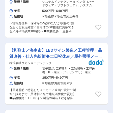
業種 / 職種
システムインテグレータ ベンダ（ハー
ドウェア・ソフトウェア）
,
システム構
築・運用（インフラ担当） セキュリテ
年収
500万円
~
649万円
ィコンサルタント・アナリスト
勤務地
和歌山県和歌山市紀三井寺
〜情報処理料・保守等の"定常収入"が収益の5割
を超える安定経営／自治体のDX推進に貢献でき
る／月平均残業10時間〜 ■業務概要： 顧客や自
社のDXを促進している当社にて、社内システム
やネットワークに関する維持管理や規定の作成、
各種認証（プライバシーマーク、ISO9001、
ISO27001、ISO20000）のための事務局事務を
【和歌山／海南市】LEDサイン製造／工程管理・品
担当します。 ■業務詳細：※ご経験に応じてお任
せいたします。 ◇社内ネットワーク/コンピュー
質改善・仕入先折衝◆土日祝休み／屋外照明メーカ
タの運用・管理 ◇社内システムの管理 ◇情報セ
ー
株式会社タカショーデジテック
キュリティポリシー原案の策定 ◇社内全般の情報
セキュリティ対策の実施計画の立案および実施 ◇
業種 / 職種
電子部品
,
工程設計・工法開発・工程改
社内用ソフトウェアライセンス管理
善・IE（組立・アッセンブリ） 組立・
◇PMS/QMS/ISMS監査、ITSMS監査の計画、実
その他製造職
年収
350万円
~
549万円
施など 【課題】 イレギュラー対応などで、課長
勤務地
和歌山県海南市南赤坂
が技術的な支援に回る事も多い状況です。メンバ
ーを纏めながら、日常業務の優先順位をつけ、実
【屋外照明に特化したメーカー／企画〜設計〜製
施すべきことの差配を出来る方が必要となってお
造〜販売まで一貫体制／光で地域活性化に貢献】
ります。 ■配属先情報： クラウド基盤事業室 ク
■業務概要： LEDサイン製品の製造工程を幅広く
ラウド基盤部 情報システム課 40代課長1名、30
経験したうえで、工程管理や品質改善、仕入先折
代主任1名、メンバー12名（20〜60代）、パート
衝など製造部門の中核を担っていただくポジショ
ナー1名 ■魅力： リモート勤務制度（出勤日の8
ンです。将来的にはチームやグループの責任者と
割程度）や、1時間単位で取得できる有休制度な