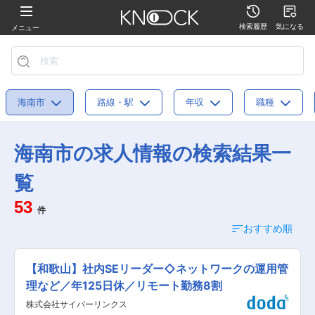
検索履歴
気になる
メニュー
海南市
路線・駅
年収
職種
海南市の求人情報の検索結果一
覧
53
件
おすすめ順
【和歌山】社内SEリーダー◇ネットワークの運用管
理など／年125日休／リモート勤務8割
株式会社サイバーリンクス