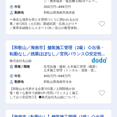
で愛されれいます！ ■業務内容： 建築工事の施
ン・携帯端末・複合機 CADオペレータ
工管理をお任せします。 ●民間施設（社屋・倉
ー（機械）
年収
300万円
~
499万円
庫）、公共施設、医療・福祉施設、住宅関係 ・新
勤務地
和歌山県海南市南赤坂
築工事 ・耐震工事 ・改修工事（リフォーム） ★
直行直帰も可能 ★基本は元請け案件で、協力企業
〜身近な場所を照らす照明づくりに関われるお仕
も長年にわたって取引があるので安定◎ ■施工事
事／休126日（土日祝）業績好調・右肩上がり↑
例： ・深谷大橋 ・毛原トンネル ・国道370号阪
／業界未経験からスタートOK／安心の教育体制
井バイパス ・中央防災公園造成 等 ■配属先の
◎〜 □お仕事 ・ホテルや住宅の庭、商業施設、飲
編成： 建築部：20代１名・30代2名・40代1名・
食店などで使われる照明やイルミネーションの設
50代1名・60代3名・70代１名 ★70代の社員も
計をサポートするお仕事です！ ・最初は図面の修
再雇用で活躍中！長く働きたくなるような社風が
正など簡単な業務からスタートし、先輩に教えて
魅力！ ■当社について： 当社は海南で創業して
【和歌山／海南市】舗装施工管理（2級）◇出張・
もらいながら、チェック業務などにも少しずつ挑
65年以上、地域の建築、土木、舗装事業を展開し
戦していきます ★ホテルや商業施設、飲食店の照
転勤なし／残業ほぼなし／官民バランス◎安定性高
てきました。良い働き環境を提供するため、定期
明やイルミネーションなど、街中で見かけ
的な面談などを通じて社員の意見を取り入れ、社
い
株式会社丸山組
る“光”をつくる仕事に関われます！ ★採用サイ
員を大切にする会社です。 グループ企業とも親密
ト：https://takasho-digitec.jp/saiyo/ ◎教育体制
業種 / 職種
住宅設備・建材
,
土木施工管理（橋梁）
に連携を取り、子会社ないで一部建材をやりとり
・CAD（SolidWorksの基本操作や仕事の流れを、
土木施工管理（トンネル・道路・造
するためコストカットや安定した供給にも繋がっ
先輩が丁寧に教えます ・簡単な図面作成や修正か
成・ダム・河川・港湾・造園など）
ております。
年収
400万円
~
549万円
らスタートし、少しずつできることを増やしてい
勤務地
和歌山県海南市冷水
きます ・試作品の組み立てやチェックなども、手
順を覚えれば難しくありません ＊一人ひとりのペ
【和歌山を代表する企業100選／人間関係が自
ースに合わせて進めるため、安心してスタートで
慢！様々な案件で経験UP♪官民バランスよく施工
きます ■入社してすぐ ・まずは図面の修正や簡
しており安定性◎】 ■株式会社丸山組について：
単な作成からスタート ・設計担当の指示をもと
当社は海南の地に創業して65年以上、地域の建
に、少しずつ業務の流れを覚えていきます ・慣れ
築・土木・舗装を請け負ってきました。社員には
てきたら、簡単な資料作成などもお任せしていき
還元する社風でより良い環境で働いていただける
ます ■ゆくゆく ・設計担当のイメージをもと
よう、定期面談等含め、社員思いな会社です。 ■
に、CADソフトを使って図面の作成や修正を行
【海南市／転勤なし】舗装施工管理（1級）◇出張