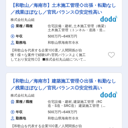
等、製品が商品化されるまでの一連工程に携われ
明”に特化したメーカーとして、自社で企画デザ
【和歌山／海南市】土木施工管理◇出張・転勤なし
ます。 ＜具体的には…＞ ◇企画の方向性が定ま
インから設計開発、製造、販売まで一貫した事業
った後、2D-CADを用いた実際の設計工程に移行
／残業ほぼなし／官民バランス◎安定性高い
展開をしています。 ◇自社製品が実際に街中で使
します。設計完了後は生産部門と密に打ち合わせ
用されている様子やエンドユーザーの反応を直接
株式会社丸山組
を重ね、商品化を図ります。 ■主な製品例： ・
見ることができるのが、当社の魅力です。 ◇“今
目調のカーポート／ブロック塀上に設置可能なエ
業種 / 職種
住宅設備・建材
,
土木施工管理（橋梁）
暗いところに光を灯す“ 「光の演出で人の心を彩
クステリアフェンス／土で奥深い質感を表現した
土木施工管理（トンネル・道路・造
る」をビジョンに掲げ、ものづくりだけでなく、
爽土エクステリア ■当ポジションの特徴： ◇当
成・ダム・河川・港湾・造園など）
照明の光をあてることによって生まれる価値をつ
年収
500万円
~
649万円
社が手掛けるエクステリア製品は国内のトレンド
くることも大切にしています。暗い場所に光を灯
勤務地
和歌山県海南市冷水
だけでなく、ヨーロッパやアメリカ、中国、オー
すことで人が集い、交流が生まれ、街に賑わいが
ストラリア等、世界各地の最先端のガーデン事情
広がっていく。全国各地で地方創生を目的とした
【和歌山を代表する企業100選／人間関係が自
を反映し、真の価値を追求しています。 ◇これま
イルミネーションイベントを企画運営するなど、
慢！様々な案件で経験UP♪官民バランスよく施工
で築き上げた企業リソースを重んじつつ、柔軟な
光の力でまちの賑わいを創出する、地域活性化に
しており安定性◎】 ■株式会社丸山組について：
視点で様々なアイデアを吸収し、自身の感性に深
も取り組んでいます。 変更の範囲：会社の定める
当社は海南の地に創業して65年以上、地域の建
みを与える姿勢が大切です。 ◇各工程の連携が重
業務
築・土木・舗装を請け負ってきました。社員には
要となる為、コミュニケーション力も必要となり
還元する社風でより良い環境で働いていただける
ます。 ◇開発の上流〜下流に至るまで、トータル
よう、定期面談等含め、社員思いな会社です。 ■
でアイデアを反映出来る為、様々な工程を経て製
【和歌山／海南市】建築施工管理◇出張・転勤なし
業務内容： 土木施工管理をお任せします。 【土
品が実際に世に出た時の達成感はひとしおです。
木】 ●道路・河川・橋梁・トンネル など 道路工
／残業ほぼなし／官民バランス◎安定性高い
■配属先： ・配属となるプロダクトデザインセン
事がメイン ■配属先の編成： 20〜60代のスタッ
ターには、20代〜40代の計5名が在籍していま
株式会社丸山組
フが45名ほど在籍。 土木部：20代３名・30代１
す。 ■当社について： ・エクステリア・ガーデ
名・40代１名・50代３名・60代５名・70代１
業種 / 職種
住宅設備・建材
,
建築施工管理（RC
ニングの施工を個人・法人向けに提供している創
名。 部署など関係なく、仕事を超えてみんな仲良
造・S造・SRC造） 建築施工管理（木
業91年の歴史を誇るエクステリア商材メーカーで
し、和気あいあいとした職場です。 ■施工事例：
造）
す。業界内でも稀有な東証スタンダード上場企業
年収
500万円
~
649万円
・深谷大橋 ・毛原トンネル ・国道370号阪井バ
です。 ・自社製造工場を国内に持つことで、顧客
勤務地
和歌山県海南市冷水
イパス ・中央防災公園造成 等 ■魅力ポイント
のニーズに合わせた短納期かつ別注対応を可能と
／当社について： 当社は海南の地に創業して65
しております。IT投資も積極的に行い、他社では
【和歌山を代表する企業100選／人間関係が自
年以上、地域の建築・土木・舗装を請け負ってき