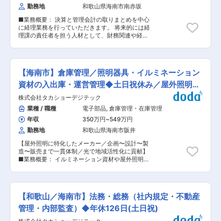
数ロットで効率よく生産できる等、社内体制が整
です。） ■働き方： 客先に常駐することはなく
勤務地
和歌山県海南市南赤坂
備された中で受託製造ができる点が強みです。 ・
納品以外の業務についてはご自身の判断でリモー
コンシューマー向けとして、自然派志向に向けた
■業務概要： 決算と管理会計の取りまとめを中心
トワークにするか出社するかの配分を決めていた
アーモンド飲料やフルーツ果汁100％ジュースな
に経理業務を行っていただきます。 将来的には経
だくことが可能です。 ■当社の特徴： 【創業
ども多く製造・輸入販売を行っており、数々の人
理課の責任者を担う人材として、財務関連や経営
1980年製造企業との長期的取引からのノウハウと
気商品を抱えております。 ・海外飲料も取り扱っ
分析といった幅広い業務に携わり活躍していただ
自社開発システム】 ・同社は創業から現在まで、
ており、タイ国にある日系コンビニエンストア向
くことを期待しています。 ■具体的には： ・日
和歌山県にて、製造企業向けの各種システム開発
けにハルナブランドの「フルーツビネガー」「健
次業務（現預金管理、伝票処理、経費精算等） ・
にて成長を続けております。蓄積されたノウハウ
康志向の炭酸水」を販売しております（タイ国で
月次（買掛金・売掛金管理、請求書／納品書発
からFAシステムとして自社開発の自動車工場向け
【海南市】倉庫管理／照明器具・イルミネーション
は今までにないジャンルです）。これからもタイ
行、償却資産関連）、四半期、期末決算業務 ・管
大規模生産指示・管理システムをリリース、付随
国にて新商品の企画を進めていく予定です。
理会計（月次管理PL作成、予実管理、差異分析、
資材の入出庫・運営管理◆土日祝休み／屋外照明メ
するOAシステム、セキュリティシステム等多角
経営会議資料作成） ・監査法人・税理士法人対応
的なシステム開発に進出しております。その実績
ーカー
株式会社タカショーデジテック
・電子帳簿保存法などの制度対応、法改正対応 ・
から経済産業省より、地域経済への影響力が大き
メンバーの育成、業務フォロー など ■ポジショ
業種 / 職種
電子部品
,
倉庫管理・在庫管理
く、成長性が見込まれるとともに、地域経済のバ
ンの魅力： ＊事務としての経理ではなく、より経
リューチェーンの中心的な担い手、及び担い手候
年収
350万円
~
549万円
営に近い経理として経営層と一緒に企業の未来に
補である企業「地域未来牽引企業」に選定されて
向けて方針を定めていくことができるポジション
勤務地
和歌山県海南市阪井
おります。 【当社のモットー】 人と人、人と自
です。 ＊急成長に伴いゼロから業務を構築する機
然・地域・技術・市場・生活が密接に関連する現
【屋外照明に特化したメーカー／企画〜設計〜製
会も少なくはありません。今までの経理経験を元
代社会は、テクノロジーを使いこなすことによっ
造〜販売まで一貫体制／光で地域活性化に貢献】
にアウトプットが積極的に行える環境です。 ■組
て開かれます。同社は正しい資質を心がけ、「つ
■業務概要： イルミネーション資材や屋外照明器
織構成： 経理課の組織は3名が在籍しています。
なぎ」を人と信頼の基軸として、ファクトリー、
具などの入出庫管理に加え、倉庫内のレイアウト
チーフ職1名（50代）主任職1名（20代）契約社
オフィス、地域と世界をつなぐソリューション企
や作業計画を立てながら倉庫運営全体を支えるポ
員1名 ■UIターン支援について： 和歌山へのUIタ
業をめざしています。ソフト・ハード・ネットワ
ジションです。繁忙期も含めてスムーズな物流体
ーン入社に関するサポートもしており、実際にUI
ーク開発とトータル・サポートを提供することに
制の維持を担っていただきます。 ■具体的な業務
ターンで入社した社員も数多く在籍しています！
【和歌山／海南市】法務・総務（社内規定・不動産
より、変革の時代に対応します。 変更の範囲：無
内容： ・資材や照明器具の入出庫管理（出庫準備
地元へ貢献したい、自然豊かな場所でワーク・ラ
や返却対応） ・現場から戻った製品の点検やメン
管理・内部監査）◆年休126日(土日祝)
イフ・バランスを充実させたいなど、目的は様々
テナンス業務 ・倉庫内の整理整頓や保管配置の最
ですが、新しい環境でのキャリア形成や生活のス