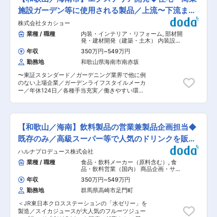
for LIFE みんなの窓口」で、自治体様の窓口相
間単位で年次有給休暇を取得でき、日中に仕事を
談・各種申請を、Web上でPCやスマートフォン
施設ガーデン等に使用される製品／上流〜下流まで
抜けることも可能です。 ＜制度2＞健康休暇制
からオンラインでの対面で行うサービスです。 ★
度：通院などに使用することができ、最大40日ま
一気通貫
株式会社タカショー
サービス詳細は下記からご覧ください！
で積立が可。年次有給休暇とは別途支給されま
https://pp.cyber-l.co.jp/lgov-
業種 / 職種
内装・インテリア・リフォーム
,
部材開
す。 変更の範囲：会社の定める業務
digital/webmadoguchi/ 上記サービスの他、自治
発・建材開発（建築・土木） 内装設
体DXのための新規サービス開発も行っておりま
計・インテリア
年収
350万円
~
549万円
す。 ■業務内容： 「Open LINK for LIFE みんな
勤務地
和歌山県海南市南赤坂
の窓口」をはじめとする公共サービスの設計〜開
発〜テスト・検証〜保守までをお任せします。そ
〜東証スタンダード／ガーデニング業界で他に例
の他、下記のような業務をお任せいたします。 ・
のない上場企業／ガーデンライフスタイルメーカ
既存公共サービスの機能追加・拡張 ・自治体DX
ー／年休124日／各種手当充実／働きやすい環境
サービス開発の新規案件対応・拡大基盤の確立 ・
◎〜 ■業務内容： 住宅や商業施設のガーデン等に
若手技術者へのノウハウ継承・育成体制の強化 ★
使用される、エクステリア製品の開発をお任せし
メンバーインタビュー https://www.cyber-
ます。製品の企画段階から参画し、各担当者と方
l.co.jp/recruit/interview/post-5047/ ■開発環
向性を擦り合わせる等、製品が商品化されるまで
境： 言語 ・バックエンド：Node.js、
【和歌山／海南】飲料製品の営業兼製品企画担当◆
の一連工程に携われます。 ■具体的には： ◇主
JavaScript、TypeScript ・フロントエンド：
な製品例：目調のカーポート／ブロック塀上に設
既存のみ／高級スーパー等で人気のドリンクを販
React、HTML、CSS、JavaScript OS： ・開発
置可能なエクステリアフェンス／土で奥深い質感
／Windows ・テスト／本番／Linux コンテナ：
売・製造
ハルナプロデュース株式会社
を表現した爽土エクステリア ◇企画の方向性が定
Docker DB：MongoDB、Redis、PostgreSQL ツ
まった後、2D-CADを用いた実際の設計工程に移
業種 / 職種
食品・飲料メーカー（原料含む）
,
食
ール：VS Code、Git ■メンバー構成／チーム
行します。設計完了後は生産部門と密に打ち合わ
品・飲料営業（国内） 商品企画・サー
制： ・課長1名（50代）、担当課長1名（40
せを重ね、商品化を図ります。 ■当ポジションの
ビス企画
代）、課長補佐3名（40〜60代）、主任2名（30
年収
350万円
~
549万円
特徴： ◇当社が手掛けるエクステリア製品は国内
代）、メンバー4名（20代） ■本ポジションの魅
勤務地
群馬県高崎市足門町
のトレンドだけでなく、ヨーロッパやアメリカ、
力： エンジニアの育成の観点から、本部署ではチ
中国、オーストラリア等、世界各地の最先端のガ
ームで開発を進めることを大切にし、エンジニア
＜JR東日本クロスステーションの「水ゼリー」を
ーデン事情を反映し、真の価値を追求していま
が主体的に開発業務に取り組める環境を構築して
製造／スイカジュースが大人気のフルーツジュー
す。 ◇これまで築き上げた企業リソースを重んじ