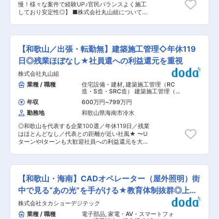
難しい施工完成イメージ図の可視化など他社との
慢！様々な案件で経験UP♪官民バランスよく施工
ました。 現在活躍中の役員も、ほとんどが中途採
差別化も図っております。 ・御堂筋のにぎわい創
しており安定性◎】 ■株式会社丸山組について：
用からスタートした方ばかり。長く続けていける
出プロジェクトなど、地域のランドマーク創出の
当社は海南の地に創業して65年以上、地域の建
働きやすさにも力を入れております。 また、代表
ために働ける環境で大きなやりがいがございま
築・土木・舗装を請け負ってきました。社員には
との距離も近く、定例会や定期面談ではやりたい
す。 変更の範囲：会社の定める業務
還元する社風でより良い環境で働いていただける
事や目指したいことを親身に聞いてくれます。 社
よう、定期面談等含め、社員思いな会社です。 ■
員、役員含め、なんでも話せるフラットさが当社
【和歌山／出張・転勤無】建築施工管理◇年休119
業務内容： 建築施工管理をお任せします。 ●民
の魅力の一つです！
間施設（社屋・倉庫）、公共施設、医療・福祉施
日◎残業ほぼなし★社員還への利益還元を重視
設、住宅関係 ・新築工事 ・耐震工事 ・改修工事
株式会社丸山組
（リフォーム） ■配属先の編成： 20〜60代のス
タッフが45名ほど在籍。 建築部：20代１名・30
業種 / 職種
住宅設備・建材
,
建築施工管理（RC
代２名・40代１名・50代１名・60代３名・70代
造・S造・SRC造） 建築施工管理（木
１名。 部署など関係なく、仕事を超えてみんな仲
造）
年収
600万円
~
799万円
良し、和気あいあいとした職場です。 ■施工事
勤務地
和歌山県海南市冷水
例： ・深谷大橋 ・毛原トンネル ・国道370号阪
井バイパス ・中央防災公園造成 等 ■社風につ
◎和歌山を代表する企業100選／年休119日／残業
いて： 部署の垣根を越え、社員同士が仲良く、和
はほとんどなし／代表との距離が近い社風★ 〜U
気あいあいとした職場です。 社長は利益の還元を
ターンやIターンも大歓迎社員への利益還元を大切
重視しており、最近では決算賞与を支給していま
に考える当社で一緒に未来を作りませんか〜 ＼風
す。 また、コロナ禍には国からの補助金10万円
通しが良く働きやすい社風／ ◎代表との定期面談
に加えて、会社からも10万円を支給しました。
社員一人一人のやりたい事を親身に聞いてくれま
役員との距離も近く、定例会や定期面談では社員
す！ ◎評価制度が明確 給与テーブルを導入して明
の希望や目標に耳を傾けます。社員と役員が対等
【和歌山・海南】CADオペレーター（屋外照明）街
確な実績による評価を実施 昔発生していたサービ
に意見を交換できるフラットな環境が当社の魅力
ス残業もしっかり撲滅し、現在も給与の引き上げ
中で見る“あの光”を手がける★教育体制抜群◎上場
です。 変更の範囲：会社の定める業務
に取り組んでいます！ ◎会社の方向性は社員還元
G
株式会社タカショーデジテック
関わる人へしっかり利益を還元し、安心して働い
てもらえるように仕事を獲得することで長年地元
業種 / 職種
電子部品
,
家電・AV・スマートフォ