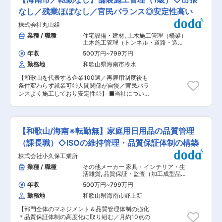
業務内容： 施工管理業を展開する当社にて、舗装
い、照明をカタチにしていきます ・試作品の組み
施工管理の業務をお任せします。現場は和歌山県
なし／残業ほぼなし／官民バランス◎安定性高い
立てや動作チェック、性能の確認などにも関わり
内（主に海南市、和歌山北部）のため、出張はほ
ながら完成までをサポート ・データの整理や簡単
株式会社丸山組
とんどなく、直行直帰・マイカー通勤可能です。
な資料作成を通して、設計全体の流れを少しずつ
■働き方： 残業や休日出勤は事前承認制で無理の
業種 / 職種
住宅設備・建材
,
土木施工管理（橋梁）
理解していきます ・部品の管理なども徐々に経験
ない働き方を推進しています。 ＜残業＞ 本社は
土木施工管理（トンネル・道路・造
し、できることを広げながら設計にも挑戦できま
18：30には必ず閉まるようになっており、現場
成・ダム・河川・港湾・造園など）
す ■強み：設計担当のサポートからスタートし、
年収
500万円
~
799万円
についても基本19：00には切り上げる企業文化
ゆくゆくは設計にもチャレンジできる環境です 組
勤務地
和歌山県海南市冷水
が根付いています。 ＜休日出勤＞ 月0〜1回程
織：和歌山：3名（リーダー1名＋若手2名） 若手
度。発生した場合には、前後1か月以内で振替休
中心で相談しやすく、落ち着いた雰囲気のチーム
【和歌山を代表する企業100選／再雇用制度後も
日を取得します。取得できなかった場合には手当
です ◎社員の声：最初は覚えることもあります
条件変わらず就業可◎人間関係が自慢／官民バラ
を支給。 ＜夜勤＞ 災害時等の緊急対応を除き、
が、少しずつできることが増えていくのが楽しい
ンスよく施工しており安定性◎】 ■当社につい
夜勤はありません。 ■社風について： 部署の垣
です。自分が関わった照明が実際に使われている
て： 当社は海南で創業して65年以上、地域の建
根を越え、社員同士が仲良く、和気あいあいとし
のを見た時は、とてもやりがいを感じます。 ■会
築、土木、舗装事業を展開してきました。良い働
た職場です。 社長は利益の還元を重視しており、
社について ・屋外照明・LEDサイン・イルミネー
き環境を提供するため、定期的な面談などを通じ
最近では決算賞与を支給しています。 また、コロ
ションに特化したメーカーで、企画・設計・製
て社員の意見を取り入れ、社員を大切にする会社
ナ禍には国からの補助金10万円に加えて、会社か
【和歌山/海南※転勤無】家庭用日用品の品質管理
造・販売まで一貫して手がけている企業です 変更
です。 ■業務内容： 施工管理業を展開する当社
らも10万円を支給しました。 役員との距離も近
の範囲：会社の定める業務
にて、舗装施工管理業務をご担当いただきます。
（課長職）◇ISOの維持管理・品質保証体制の構築
く、定例会や定期面談では社員の希望や目標に耳
現場は和歌山県内（主に海南市、和歌山北部）の
を傾けます。社員と役員が対等に意見を交換でき
株式会社小久保工業所
ため、出張はほとんどなく、直行直帰・マイカー
るフラットな環境が当社の魅力です。 変更の範
通勤可能です。 ■働き方： 残業や休日出勤は事
業種 / 職種
その他メーカー 家具・インテリア・生
囲：会社の定める業務
前承認制で無理のない働き方を推進しています。
活雑貨
,
品質保証・監査（加工成型品）
◇残業：本社は18：30には必ず閉まるようにな
（樹脂・金属・鉄鋼・ガラスなど） 品
年収
500万円
~
799万円
質保証・監査
っており、現場についても基本19：00には切り
勤務地
和歌山県海南市野上新
上げる企業文化が根付いています。 ◇休日出勤：
月0〜1回程度。発生した場合には、前後1か月以
【部門全体のマネジメント＆品質管理体制の強化
内で振替休日を取得いただきます。取得できなか
＊品質保証体制の高度化に取り組む／月約10点の
った場合には手当を支給。 ◇夜勤：災害時等の緊