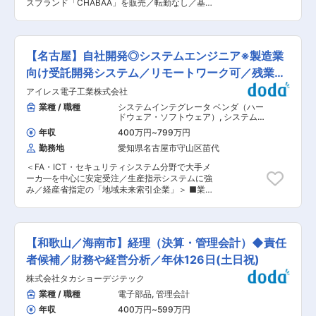
おります。仕上がりの全体イメージをチームで共
スブランド「CHABAA」を販売／転勤なし／基本
つつ、柔軟な視点で様々なアイデアを吸収し、自
有し、そこからどのように開発を進めていくかは
土日祝休み／売上高・販売数量ともに右肩上がり
身の感性に深みを与える姿勢が大切です。 ◇各工
メンバー同士で意見を出し合いながら進めており
に成長中！＞ ■業務概要： 営業担当・顧客担当
程の連携が重要となる為、コミュニケーション力
ます。 変更の範囲：会社の定める業務
として製品の販売管理をまずはご担当いただき、
も必要となります。 ◇開発の上流〜下流に至るま
ゆくゆくは製品企画といった業務をお任せしま
で、トータルでアイデアを反映出来る為、様々な
【名古屋】自社開発◎システムエンジニア※製造業
す。新規営業や飛び込みはなく、既にお取引のあ
工程を経て製品が実際に世に出た時の達成感はひ
るお客様の担当からお任せします。 ※ご入社時の
向け受託開発システム／リモートワーク可／残業月
としおです。 ■配属先： 配属となるプロダクト
スキルに応じて業務をお任せします。 ■業務詳
デザインセンターには、20代〜40代の計5名が在
20h
アイレス電子工業株式会社
細： ・販売・製造管理（納期・コスト管理） ・
籍しています。 ■当社について： ガーデンライ
小売り業者に対しての販売促進活動 ・顧客ニーズ
業種 / 職種
システムインテグレータ ベンダ（ハー
フスタイルメーカー業界で他に例のない上場企業
に基づいた製品企画・販売企画 ※ご入社時のスキ
ドウェア・ソフトウェア）
,
システムエ
として、庭での暮らしに関するガーデン商材から
ルに応じて業務をお任せしますが、直近お任せす
ンジニア（Web・オープン系・パッケ
エクステリア用品迄幅広く取り揃えています。業
年収
400万円
~
799万円
ージ開発） プロジェクトマネジャー
る業務内容は販売管理からの予定です。 ■働き
界内でも先駆を切って照明機器分野に出るなどブ
（Web・オープン系・パッケージ開
勤務地
愛知県名古屋市守山区苗代
方： ・プロジェクトの大小によってチームで担当
ルーオーシャンへの開拓をすることで売り上げ拡
発）
するものと個人で担当するものがあります。 ・フ
大をしています。また、プロユーザー向けのエク
＜FA・ICT・セキュリティシステム分野で大手メ
レックス制を導入しています。 ・月平均残業時間
ステリア商材は、自社製造工場を国内に持つこと
ーカ—を中心に安定受注／生産指示システムに強
は20時間程度です。 ■事業概要： 国内飲料プロ
で、顧客のニーズに合わせた短納期かつ別注対応
み／経産省指定の「地域未来索引企業」＞ ■業務
デュース事業では全国の小売流通企業のお客様の
を可能とし、DIY用の高品質なガーデニング用品
内容： システムエンジニアとして主に自動車工場
飲料プライベート商品の企画／マーケティングか
は、中国の自社工場で生産し、日本だけでなく海
向けの生産管理システムの要件定義・検証・現地
ら開発・生産・販売／物流までのサプライチェー
外販売グループ会社を経由し、グローバルに展開
調整といったシステム開発業務をお任せしたいと
ン全体を一貫してプロデュースしております。企
しています。 変更の範囲：変更の可能性は低いで
考えております。 ご入社後は、FAシステム開発
画にとどまらず、規格に基づいた自社工場を活用
【和歌山／海南市】経理（決算・管理会計）◆責任
すが、ご本人の適性により当社業務全般に変更の
現場で、様々なプロジェクト（生産指示システ
して高品質なで安全な商品を製造・提供するビジ
可能性がございます。
ム・ポカヨケシステム・トレーサビリティシステ
者候補／財務や経営分析／年休126日(土日祝)
ネスモデルが当社の強みです。 ■当社について：
ム・稼働管理システムなど）の開発、外注企業
・有名メーカー製品のナショナルブランドから、
株式会社タカショーデジテック
（他システム会社）等の進捗管理といったシステ
スーパー等で販売しているプライベートブランド
ム開発の仕事に携わって頂きます。 使用言語：
業種 / 職種
電子部品
,
管理会計
まで幅広い飲料を取り扱っており、1年間に
C#、VB.NET（システムの開発に関しては、外注
4,000商品を受託しております。様々な飲料を少
年収
400万円
~
599万円
先に依頼するのか自社で設計するのかは選択可能