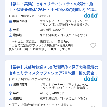
は発電所全体を支えるプロフェッショナルへと成
場で経験を積み、将来的には本店や他拠点での勤
【福井・美浜】セキュリティシステムの設計・施
長いただきます。 ■具体的な仕事内容 ご経験・
務やジョブローテーションを通じて、【設備ごと
専攻に応じて、以下いずれかの業務を担当いただ
工・保守◆年休126日・土日祝休/家賃補助など福利
の専門技術者／土木分野の中核人材／大型設備の
きます。 ・原子力発電所の設計業務（設備・シス
計画・管理責任者】等、より高度なプロフェッシ
厚生◎
日本原子力防護システム株式会社
テム設計など） ・発電所の運転管理・オペレーシ
ョナルを目指すことができます。 ■働き方・環境
ョン ・設備の保守・点検・トラブル対応 ・燃料
業種 / 職種
プラントメーカー・プラントエンジニ
・フルフレックス制度 ・全社平均残業21時間程度
管理、炉心管理業務 ・放射線管理、安全性向上に
アリング 電力
,
基地局・無線機器・通
・リモートワーク相談可 ・平均勤続年数20年以
関する業務 ※まずは現場理解からスタートし、段
信機器 設備施工管理（電気）
上 ※インフラ企業ならではの安定性と、長く腰を
年収
350万円
~
699万円
階的に業務領域を広げていきます。 ■ポジション
据えて技術を磨ける環境が整っています。 また、
勤務地
東京都港区虎ノ門（次のビルを除く）
の魅力 ・日本トップクラスのエネルギー企業でス
独身寮・社宅、カフェテリアプランなど福利厚生
ケールの大きな仕事に挑戦 ・再稼働・安全性高度
も充実しています ＼こんな方におすすめ／ ・施
〜セコム、東京電力、関西電力、中部電力の共
化・廃炉対応など、社会的意義の高いプロジェク
工管理や設計経験を活かし、より専門性を高めた
同出資で安定性◎/フレックス制度有/家賃最大8割
トに関与 ・現場×技術の両軸でキャリアを築ける
い方 ・現場に根差して技術を極めたい方 ・大規
負担/夜勤・休日出勤基本無し〜 ■お任せする業
環境 ・若手から裁量の大きい業務にチャレンジ可
模インフラに長期的に関わりたい方 ・「作って終
務 原子力発電所内に設置されているカメラやセン
能！ ■キャリアイメージ 入社後は現場第一線で
わり」ではなく、設備を守り続ける仕事がしたい
サー等のセキュリティ機器の保守や設置工事の工
経験を積みながら、「設備のスペシャリスト」ま
方 変更の範囲：ジョブローテーションに合わせて
事監理、システム、セキュリティネットワークの
たは「発電所運営を支える中核人材」へ成長。 ジ
その他当社業務全般（出向等含む）に従事いただ
仕様検討などをご担当いただきます。 <具体的に
ョブローテーションにより、設計・運転・保守な
【福井】未経験歓迎★50代活躍◎＜原子力発電所の
く可能性あり
は…> 【保守】日常点検、緊急対応、部品の取
ど複数領域の経験も可能です。 ■勤務地について
替、機器の試験調整など 【監理】現地の工事監
セキュリティスタッフ＞シェア70％超！国の安全を
勤務地は福井県が中心となります。 その他、ジョ
督、工程管理、作業計画・報告書の作成など 【設
ブローテーションの可能性もありますが、基本的
守る
日本原子力防護システム株式会社
計】システム計画立案、仕様打合せ、仕様書・原
には、福井で長く働いていきたいという方を歓迎
価作成、機器購入など ■この求人の魅力 ＼離職
業種 / 職種
プラントメーカー・プラントエンジニ
しております。 ■働く環境 ・平均残業21時間 ・
率5％！働きやすさバツグンの就業環境／ ★年休
アリング 電力
,
組立・その他製造職 清
リモートワーク相談可 ・有給取得推奨（取得率高
126日／土日祝日休み／年間有給消化日数15日★
掃・警備・守衛
水準） 腰を据えて専門性を高めながら、無理なく
年収
400万円
~
499万円
※全国転勤有りの総合職採用ですが、勤務地は個
働ける環境が整っています。 ■事業の将来性 原
勤務地
東京都港区虎ノ門（次のビルを除く）
人のご希望を最大限考慮いたします！ ＼充実の福
子力はカーボンニュートラル実現に不可欠な電源
利厚生／ 【借上社宅制度】最大家賃の80％を会
として位置づけられており、同社においても重要
〜原子力発電所の総合的セキュリティを提供する
社が負担 ※社内規程に準ずる 【家族手当】：家