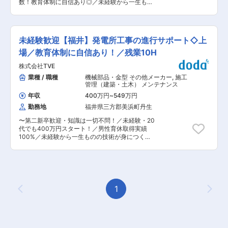
歴・経験は一切不問。 「やってみたい！」という
数！教育体制に自信あり◎／未経験から一生もの
もとに課題を抽出 ・経営視点での企画・意思決定
気持ちがあれば、あなたの未来はここから始まり
の資格・技術が身につく／業界トップクラス／
に関与 ・プロジェクトをリードし、組織を動かす
ます。 ■今こそ、未来のインフラを守る仕事にチ
100年先まで無くならないお仕事〜 ★手厚い教育
将来的には、発電所運営や事業全体を担うポジシ
ャレンジしよう！ 電気を守る。暮らしを守る。
体制★ ・文系の方や、アルバイト経験のみの方も
ョンへの成長が可能です。 また、ジョブローテー
そして、自分の人生も守れる仕事。 宮川興業で、
活躍中の手厚い教育体制！ ・スキルや知識は一切
ションを通じて、各部署でプロジェクトの企画・
未経験歓迎【福井】発電所工事の進行サポート◇上
あなたの“一生モノのキャリア”をスタートしませ
不問です！ 〜手に職が就く〜 ・放射線取扱主任
立案・推進を行います。 ■この仕事の魅力 ・イ
んか？ 変更の範囲：会社の定める業務
者資格の取得費用を会社が負担 Ｌ就職・転職に
場／教育体制に自信あり！／残業10H
ンフラを支える「社会貢献性×スケールの大き
有利で専門人材としての価値も高い資格！資格手
さ」 ・数百億規模のプロジェクトに関われる環境
株式会社TVE
当有！ ◎働き方も整う！◎ ・繁忙期の定検シーズ
・若手から企画・戦略に関わるチャンスあり ・原
ンは残業が40時間を超える事もありますが、それ
業種 / 職種
機械部品・金型 その他メーカー
,
施工
子力だけでなく、火力・送配電・新規事業への挑
以外は10時間程です。 ・現在採用を強化し、一
管理（建築・土木） メンテナンス
戦機会 ■働く環境 ・勤務地：勤務地は福井県が
人一人の負荷低減について取り組んでいます！ ・
中心となります。基本的には、福井で長く働いて
年収
400万円
~
549万円
有給消化率70%超（10日以上）、平均勤続年数
いきたいという方を歓迎しております。 ・スーパ
勤務地
福井県三方郡美浜町丹生
16.2年 ■業務内容： ・関西電力が保有する若狭エ
ーフレックス／全社平均残業21時間 ・リモートワ
リアの発電所にて、【原子力発電所にて弊社商品
ーク相談可 ・平均勤続年数20年以上／長期的に
〜第二新卒歓迎・知識は一切不問！／未経験・20
（バルブ）のメンテナンスを行う弊社社員・協力
働ける環境 ・有給9割取得推奨 など働きやすい環
代でも400万円スタート！／男性育休取得実績
業者様の安全管理行うお仕事】放射線管理業務を
境を整えています。 ＼こんな方におすすめ／ ・
100%／未経験から一生ものの技術が身につく／
お任せいたします。 ・発電所を安全に運営し、日
技術＋ビジネス両方に関わりたい方 ・将来は企
業界トップクラス／100年先まで無くならない仕
本に明かりを届ける社会貢献性の高いお仕事で
画・戦略・マネジメントに挑戦したい方 ・大手企
事〜 ★手厚い教育体制★ ・文系出身や社会人経
す。 ★安全な環境★ ・放射線と聞くと健康被害
業でスケールの大きい仕事に携わりたい方 ・社会
験が浅い方も多数活躍中！ ・工具の名前から仕事
を心配される方も多いですが、作業時は防護服を
に大きな影響を与える仕事に就きたい方 変更の範
の流れまで、基礎から丁寧に教育 ・施工管理の知
着用し、放射線濃度はパイロットやレントゲン技
囲：ジョブローテーションに合わせてその他当社
識や業界経験は一切不問！ 〜手に職が就く〜 ・
師よりも低いです！ ■教育体制（一例 ◎約1か
業務全般（出向等含む）に従事いただく可能性あ
発電所・大型プラント工事の施工管理スキルが身
1
月：放射線管理の基礎を学習 ◎約3ヶ月〜半年：
り
Previous Page
Next
につく ・将来は発電所工事の中核人材として活躍
現場研修で仕事の流れを習得し、半年後には先輩
可能 ◎働き方も整う！◎ ・残業月10時間程度（繁
のサポートを受けながら業務開始 ◎いきなり一人
忙期40ｈ） ・採用強化により一人ひとりの業務
でお任せする事はございません！ ＊スキルに合わ
負荷軽減を推進中 ・有給消化率70％超（10日以
せてお任せするお仕事内容の幅を徐々に広げてい
上）／平均勤続年数16.2年 ・男性育休取得実績