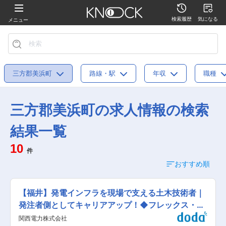
検索履歴
気になる
メニュー
三方郡美浜町
路線・駅
年収
職種
三方郡美浜町の求人情報の検索
結果一覧
10
件
おすすめ順
【福井】発電インフラを現場で支える土木技術者｜
発注者側としてキャリアアップ！◆フレックス・土
日祝休
関西電力株式会社