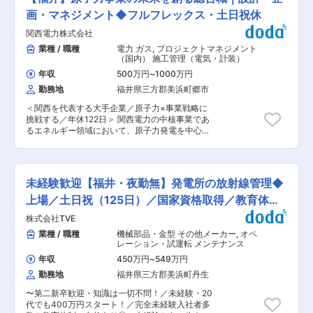
は、原子力発電所の設備を点検・修理・管理する
業務の安全性について 放射線管理のお仕事は、法
ことで、日本の電力供給を支えています。 もしこ
画・マネジメント◆フルフレックス・土日祝休
令に基づいた安全管理がなされており、正確な知
の仕事がなくなったら… 電気が止まり、病院も、
識と手順を理解したうえで、業務に従事していた
関西電力株式会社
学校も、コンビニも、すべてが困ります。 だから
だきます。 ■組織 平均年齢は30歳と比較的若い
こそ、「社会に欠かせない“使命感ある仕事」な
業種 / 職種
電力 ガス
,
プロジェクトマネジメント
組織で、風通しの良い環境です。 ■キャリアアッ
んです。 ■具体的には...? 各営業所15名ほどの方
（国内） 施工管理（電気・計装）
プ 入社約2〜3年でチームリーダーの機会がござ
が活躍中です。 ３〜4名のチームに分かれて業務
います。 ■日本を支えるお仕事です！ ・政府計
年収
500万円
~
1000万円
に取り組んでいただきます。 各現場での作業では
画により、2040年までに原子力発電の割合を8％
勤務地
福井県三方郡美浜町郷市
チームは常に一緒に行動をするイメージです！ 手
から20％に増加予定です。発電所の安全管理の人
順書を確認しながらの作業となります。 大きな機
手が求められています。 ・このポジションが欠け
＜関西を代表する大手企業／原子力×事業戦略に
械相手なので、協力してハンマーやスパナを使い
ると、日本から光が途絶えるという重要な役割を
挑戦する／年休122日＞ 関西電力の中核事業であ
ながら作業を進めていきます。 チームワークで絆
担っています。 変更の範囲：会社の定める業務
るエネルギー領域において、原子力発電を中心に
を深めていくこともでき、仕事は真面目にコツコ
「現場×戦略」の両軸でキャリアを築く総合職ポ
ツと、雰囲気は和気あいあいとした職場です！ 基
ジションです。 入社後は発電所の現場で技術理解
本的には定期的な点検なので、突発的な業務が発
を深め、その後は事業計画や戦略立案など、会社
生することも少ないです。 ■未経験でも安心！ゼ
の中核を担うポジションへとステップアップして
ロからプロに育てます ・OJT研修＋資格取得支援
未経験歓迎【福井・夜勤無】発電所の放射線管理◆
いただきます。 ■具体的な仕事内容 ご経験・適
で、基礎からしっかり学べる ・ 教材費・受験費
性に応じて、以下いずれかの業務に携わっていた
上場／土日祝（125日）／国家資格取得／教育体制
は会社負担！国家資格も目指せる ・平均3〜5年
だきます。 ＜原子力領域＞ ・発電所の設計、運
で一人前に。焦らずじっくり成長できる ■こんな
◎
株式会社TVE
転、保守業務 ・燃料・炉心管理、放射線管理 ・
人にピッタリ！ ・手に職をつけたい ・安定した
安全性向上や新規制対応に関するプロジェクト推
業種 / 職種
機械部品・金型 その他メーカー
,
オペ
会社で長く働きたい ・体を動かす仕事が好き ・
進 ＜将来的には＞ ・発電事業の計画立案、戦略
レーション・試運転 メンテナンス
社会の役に立つ仕事がしたい ■働きやすさもバッ
策定 ・大型プロジェクトの企画・推進 ・組織マ
チリ！ ・年間休日123日（土日祝休） ・残業月２
年収
450万円
~
549万円
ネジメント、チームリード ※まずは現場での経験
0時間以下 ・福井県内勤務のみ！出張なし ・関西
勤務地
福井県三方郡美浜町丹生
を通じて「技術×事業」の理解を深めていただき
電力グループの安定性◎ （工事の依頼内容によ
ます。 ■総合職としての役割 総合職は単なる技
り、シフト制勤務・土日出勤が発生する場合もあ
〜第二新卒歓迎・知識は一切不問！／未経験・20
術者ではなく、「事業を動かす戦略人材」として
ります） ■応募条件は「普通免許」だけ！ 学
代でも400万円スタート！／完全未経験入社者多
の活躍が期待されています。 ・現場で得た知見を