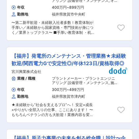
アリング 設備管理・メンテナンス
,
オ
は70％以上。テロや犯罪から原子力発電所を守る
業務設備（事務所や本・支社ビル、寮社宅など）
ペレーション・試運転 メンテナンス
セキュリティシステムの開発に取り組み、「シス
年収
400万円
~
899万円
と複数の建物を保有しております。主に発電所に
テム」と「人材」の総合セキュリティサービスを
勤務地
福井県敦賀市中央町
て老朽化が進んでいる兼ね合いから建て替えなど
実現しています。 変更の範囲：会社の定める業務
の建設計画が増加しており、そこに向けた増員と
〜第二新卒歓迎・未経験入社者多数！教育体制が
なります。 発注者側にて大規模プロジェクトに携
手厚い／未経験から国家資格・専門技術が身につ
わりたいといった想いをお持ちの方は是非ご応募
く／業界トップクラス〜 ■手厚い教育体制 ・机
ください。 ■働き方：平均残業全社21時間、スー
上研修ではビデオ講習や教材を活用して行うので
パーフレックス、リモートワーク、有給9割取得
未経験の方も安心の手厚い教育体制！ ・未経験者
推奨など働きやすい環境を整えています。 ■同社
多数入社し、活躍中！ ◎座学研修（約1か月） …
の特徴： 業界として、グリーンエネルギー促進・
ビデオや教材、講習を用いて放射線管理の基礎を
サービス強化等様々な変化に直面しエネルギー新
【福井】発電所のメンテナンス・管理業務★未経験
学習 ◎現場研修（約2か月） …現場研修で仕事の
時代と言われる中、日本最大級のエネルギー事業
流れを習得し、研修後には先輩のサポートを受け
歓迎/関西電力Gで安定性◎/年休123日/資格取得◎
会社として様々な取り組みをしています。 ゼロカ
ながら補助業務 プラント設備の仕組みや機能を学
ーボンエネルギーへの挑戦：再生可能エネルギー
宮川興業株式会社
習し、1人で業務を進められるようになりますの
（太陽光、風力、水力、バイオマス）の強化と水
で未経験の方もご安心ください。 組織の平均年齢
業種 / 職種
プラントメーカー・プラントエンジニ
素事業の取り組みを本格化しております。
は30歳と若く、風通しの良い環境です。 入社約5
アリング 設備管理・メンテナンス
,
施
年でチームリーダーを目指すキャリアパスを想定
工管理（電気・計装） メンテナンス
年収
300万円
~
499万円
しています。 ・モデル年収：500万円／30歳 経
勤務地
福井県敦賀市津内町
験7年 600万円／40歳 経験17年 ■技術・資格の
取得 ・放射線取扱主任者資格の取得費用を会社が
★未経験から“社会を支えるプロ”へ！ 安定×成長
負担します。 ・資格取得後は資格手当を支給いた
×やりがい全部入りの仕事、ここにあります！ 〜
します。 ■お仕事内容 ・放射線測定・管理業務
もちろんベテランの方も大歓迎！業務内容を変え
・プラント設備の試運転支援 ・品質管理業務 ・
ながら70才までご活躍可能な環境！！〜 ■「発
計装試験 ◇詳細 ・3〜5名で1チームになり現場作
電所のメンテナンス」って、どんな仕事？ 電気が
業従業者の放射線安全管理業務に従事し、放射線
当たり前に使える毎日。 その“当たり前”を守って
環境の測定や被爆低減対策を実施します。 ・現場
いるのが、あなたの未来の仕事です。 宮川興業で
管理業務と事務的管理業務があります。 ■放射線
【福井】原子力事業の未来を創る総合職｜設計〜企