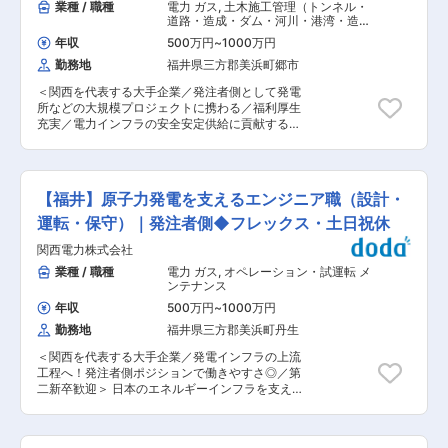
業種 / 職種
電力 ガス
,
土木施工管理（トンネル・
道路・造成・ダム・河川・港湾・造園
など） 土木設計・測量（ダム・河川・
年収
500万円
~
1000万円
港湾）
勤務地
福井県三方郡美浜町郷市
＜関西を代表する大手企業／発注者側として発電
所などの大規模プロジェクトに携わる／福利厚生
充実／電力インフラの安全安定供給に貢献する！
社会性貢献性の高い仕事◎＞ 関西電力の電力イン
フラを、最前線の現場から支える土木技術職で
す。 プロフェッショナル職は、現場第一線で経験
を積みながら、「設備のプロ」として専門性を高
【福井】原子力発電を支えるエンジニア職（設計・
めていくキャリアです。 ■業務概要 具体的に
は、発電所（土木設備）に関わる以下の業務を担
運転・保守）｜発注者側◆フレックス・土日祝休
います。 ・発電所や変電所などの土木設備の計
関西電力株式会社
画、設計、仕様検討 ・工事発注、施工会社との調
整・手配 ・現場における工事監理、進捗・安全・
業種 / 職種
電力 ガス
,
オペレーション・試運転 メ
品質管理 ・現場第一線での土木工作物（トンネ
ンテナンス
ル、橋梁、ダム、海洋構造物等）の設計・建設支
年収
500万円
~
1000万円
援 ・長期的な修繕・更新計画の策定 ※単なる施工
勤務地
福井県三方郡美浜町丹生
管理ではなく、「つくる・守る・改善する」すべ
てに関わる現場中核ポジションです。 ■このポジ
＜関西を代表する大手企業／発電インフラの上流
ションの魅力 ・発注者側でありながら、現場に深
工程へ！発注者側ポジションで働きやすさ◎／第
く入り込める環境 ・トンネル／ダム／発電設備な
二新卒歓迎＞ 日本のエネルギーインフラを支える
ど…スケールの大きい構造物に関われる ・3万人
「原子力発電」において、現場の最前線から技術
規模×売上4兆円企業で安定しながら技術力を磨け
力を磨いていくポジションです。 設計・運転・保
る ・将来的には「設備のスペシャリスト」として
守といった幅広い業務に関わりながら、将来的に
第一線で活躍可能 ■キャリアイメージ まずは現