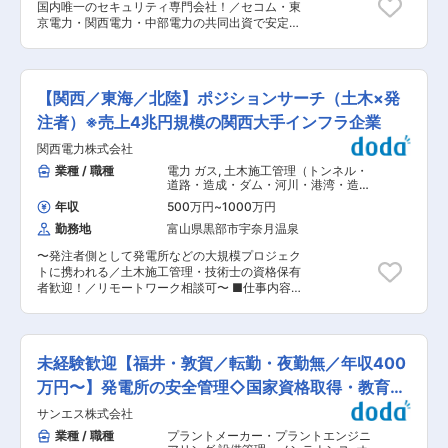
な基幹事業です。 再生可能エネルギー・水素事業
国内唯一のセキュリティ専門会社！／セコム・東
族の扶養状況（税法上）により支給 【勤務地手
などとも連携しながら、「これからのエネルギー
京電力・関西電力・中部電力の共同出資で安定性
当】：勤務地域と扶養者の有無、住居形態の区分
社会」を支える中核を担っています。 ＼こんな方
◎／充実の就業環境＋福利厚生で働きやすさバツ
により支給 【出産祝金】：出生1人につき20,000
におすすめ／ ・社会インフラに関わる仕事がした
グン◎〜 ■担当業務： 当社の主要取引先である原
円 【カフェテリアプラン】：毎年12万円分のポイ
い ・専門性を高め、市場価値の高いエンジニアを
子力発電所やデータセンター等、お客様の施設に
ントを付与（2025年度実績） その他、【出産・
目指したい ・大手企業で安定と成長の両方を手に
おける防護（セキュリティ）業務をご担当いただ
育児支援制度】【資格取得支援制度】など充実し
【関西／東海／北陸】ポジションサーチ（土木×発
入れたい ・チームで大きなプロジェクトに取り組
きます。 ■業務詳細： ・出入管理業務（人の入
た制度を整えております。 ■当社について 当社
みたい 変更の範囲：ジョブローテーションに合わ
退域及び物品検査） ・入域車両の検査業務 ・防
注者）※売上4兆円規模の関西大手インフラ企業
は、セコム・東電・関電・中電の出資により設立
せてその他当社業務全般（出向等含む）に従事い
護システム機器の監視業務 ・発電所構内の巡視業
された原子力発電所の総合的セキュリティを提供
ただく可能性あり
関西電力株式会社
務 ・緊急対処業務 など ■就業環境： ・「全国
する国内唯一のセキュリティ専門会社です。 その
転勤有り」・「地域限定」から選択が可能です。
業種 / 職種
電力 ガス
,
土木施工管理（トンネル・
実績は、地域社会や国から高い評価を獲得してお
・年間休日120日（月4~10回休日有り※シフト
道路・造成・ダム・河川・港湾・造園
り、原子力発電所における国内シェアは70％以
制） ・年次有給休暇（初年度15日）／フレックス
など） 土木設計・測量（ダム・河川・
上。 テロや犯罪から原子力発電所を守るセキュリ
年収
500万円
~
1000万円
港湾）
休暇（3日）有り ・月平均残業30h程度 ・定年60
ティシステムの開発に取り組み、「システム」と
勤務地
富山県黒部市宇奈月温泉
歳（65歳までの再雇用制度あり） ■福利厚生：
「人材」の総合セキュリティサービスを実現して
【家族手当】：家族の扶養状況（税法上）により
います。 変更の範囲：会社の定める業務
〜発注者側として発電所などの大規模プロジェク
支給 【勤務地手当】：勤務地域と扶養者の有無、
トに携われる／土木施工管理・技術士の資格保有
住居形態の区分により支給 【出産祝金】：出生1
者歓迎！／リモートワーク相談可〜 ■仕事内容：
人につき20,000円 【カフェテリアプラン】：毎
再生可能エネルギー事業本部・原子力事業本部・
年12万円分のポイントを付与 その他、【出産・育
土木建築室いずれかにおいて、発電土木設備の計
児支援制度】【資格取得支援制度】など充実した
画、設計、設計の照査・管理、工事監理業務をお
制度を整えております。 ■当社について ＼国内
任せいたします。 今回はポジションサーチ求人と
シェア70％以上！国の安全を守る総合セキュリテ
未経験歓迎【福井・敦賀／転勤・夜勤無／年収400
して、土木に関わる何かしらのご経験がある方を
ィサービス／ 当社は、セコム・東電・関電・中電
企業様に検討いただきます。 ※ご経験に応じ、以
万円〜】発電所の安全管理◇国家資格取得・教育体
の出資により設立された民間企業でありながら、
下業務いずれかをアサイン予定 【変更の範囲：ジ
原子力発電所を守るという社会的使命をもってい
制◎
サンエス株式会社
ョブローテーションに合わせてその他当社業務全
ます。その実績は、地域社会や国から高い評価を
般（出向等含む）に従事いただく可能性あり】 ■
業種 / 職種
プラントメーカー・プラントエンジニ
獲得しており、原子力発電所における国内シェア
採用背景： 当社は発電設備や送配電設備・その他