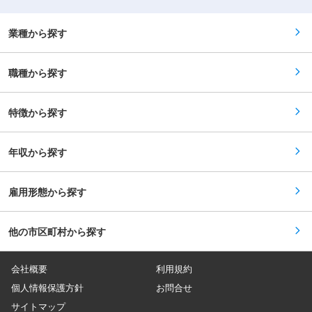
きますので、未経験の方もご安心ください！ <業
100％ ■業務内容： 施工管理エンジニアとして、
務詳細 ・計画線量（放射線作業を行う際に、あら
当社の大型高温高圧バルブを通じ、 発電所の点
かじめ設定しておく「このくらいまでなら被ばく
検・メンテナンス工事を安全・円滑に進める管理
業種から探す
しても安全」とされる目安の線量）の測定 ・線量
業務をお任せします。 発電所を支え、日本のイン
管理（放射線管理）と現場作業員への安全教育・
フラを守る社会貢献性の高い仕事です。 ＜具体的
放射線管理記録の作成 ■当社の特徴： ・高温高
には＞ ・工事現場での工程・安全・品質管理 ・
圧化での大型バルブは国内で2社のみ！ ・国内の
職種から探す
工事計画書、各種記録・報告書の作成 ・電力会社
全電力会社と取引実績あり ・プラント関連を含
との打ち合わせ・調整業務 ・協力会社や作業員の
め、国内500件以上の納入実績 ・海外30か国以
管理・指示 ※ご自身で工事作業を行うことはあり
上で発電所・化学プラントへ納入 ・海外需要の拡
ません ★やりがい★ ・電気というライフライン
特徴から探す
大に伴い、グローバルに事業を拡大中 ・顧客ニー
を支える責任ある仕事 ・点検工事完了後、発電所
ズに応える製品開発で今後も成長が期待される
が無事稼働した瞬間の達成感 ・社会に必要とされ
続ける、安定性の高い仕事です ■教育体制（一
年収から探す
例） 社内教育システムもあり、計画的に技能習得
できる体制です！ ◎入社後：発電所・安全管理の
基礎を習得 ◎その後：先輩社員の同行で現場を学
習 ◎半年〜：先輩のサポートを受けながら業務を
雇用形態から探す
担当 ■当社の特徴／魅力 ・高温高圧対応の大型
バルブを手掛ける、国内有数メーカー ・発電所で
はバルブが「制御・ブレーキ」の役割を担う重要
他の市区町村から探す
設備 ・高い品質基準が求められる分野で、長年に
わたり高評価 ・国内500件以上、海外30か国以
上の納入実績 ・海外需要の拡大により、今後も事
業成長を継続予定
会社概要
利用規約
個人情報保護方針
お問合せ
サイトマップ