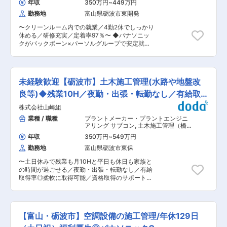
能と経験を得ることができます。 ■資格取得での
年収
350万円
~
449万円
リーダー業務もお任せできればと考えておりま
スキルアップ・会社サポート： ご入社後、玉掛、
勤務地
富山県砺波市東開発
す。 ■組織体制： 工場内には約130名の従業員が
フォークリフト、クレーンの資格取得などが可能
おり、若手のリーダーや熟練者がお仕事のフォロ
です。施設内で完成した製品を動かす点で利用す
〜クリーンルーム内での就業／4勤2休でしっかり
ーを行っておりますので安心して働ける職場にな
るために活用頂くため、実務経験を積むことも可
休める／研修充実／定着率97％〜 ◆パナソニッ
っております。 ■教育制度： OJT教育（パナソ
能です。費用は会社が全額負担しますので、業務
クがバックボーン×パーソルグループで安定就
ニックOBの技能集団が各現場にて知識やノウハ
で必要なスキルや資格取得は会社がしっかりとサ
業！ ◆当社は2社がタッグを組んだ企業です！ ◆
ウを伝授）、各種研修（専門研修、管理者研修
ポート致します。 ■親会社のミマキエンジニアリ
体制強化のための正社員募集です◎ 製造未経験
他）、自己啓発支援など、充実形成した人材育成
ング： ・拡大する売上高：2011年以降売上高を
者も大歓迎です！ 【仕事内容】 砺波市にあるパ
プログラムを用意しています。 ■職場環境： 空
更新し続けています。産業界における多品種・少
ナソニック系列工場内の当社請負職場にて、 下記
調完備、食堂もあります。 作業現場棟の入り口に
未経験歓迎【砺波市】土木施工管理(水路や地盤改
量生産ニーズの高まりを受け、同社製品が実現す
業務を中心にご担当いただきます。 ・半導体製造
事務所があり、事業所管理者へも相談しやすい環
るデジタル・オンデマンド生産が世界規模で進展
設備のオペレーション ・完成品の検査 ・部品や
良等)◆残業10H／夜勤・出張・転勤なし／有給取
境です。 ■当社の特徴： パナソニックにおける
しています。 変更の範囲：会社の定める業務
完成品の運搬業務 ※広いフロア内を移動する事が
製造アウトソーシング部門として、2005年4月に
得率◎
株式会社山崎組
あり、基本的に立ち作業です。 ※基本クリーンル
設立し、以来EMS事業も含めて業容を拡大してき
ーム内での作業となります。（ゴム手袋を着用し
業種 / 職種
プラントメーカー・プラントエンジニ
ました。「競争力のある国内モノづくりの維持発
ます） まずは上記業務を習得いただき、 ゆくゆ
アリング サブコン
,
土木施工管理（橋
展」「モノづくり技能の継承と発展」を活動の基
くはリーダー業務もお任せできればと考えており
梁） 土木施工管理（トンネル・道路・
本とし、モノづくりパートナーとして同社の強み
年収
350万円
~
549万円
造成・ダム・河川・港湾・造園など）
ます。 ■組織体制： 工場内には約80名の従業員
である製造専門能力、機動力の良さ、きめ細かい
勤務地
富山県砺波市東保
がおり、若手のリーダーや熟練者がお仕事のフォ
人への対応、コンプライアンス力を発揮し、材料
ローを行っておりますので安心して働ける職場に
調達から製造技術、製造、品質保証といった製造
〜土日休みで残業も月10Hと平日も休日も家族と
なっております。 ■教育制度： OJT教育（パナ
全般における様々な課題、きめ細かいニーズに対
の時間が過ごせる／夜勤・出張・転勤なし／有給
ソニックOBの技能集団が各現場にて知識やノウ
し、共に考えソリューションを提供することによ
取得率◎柔軟に取得可能／資格取得のサポートあ
ハウを伝授）、各種研修（専門研修、管理者研修
り「国内モノづくり」に取り組んでいきます。ま
り／社員を大切にする社風で抜群の定着率で腰を
他）、自己啓発支援など、充実形成した人材育成
た、積極的に人づくりをする人材サービス会社と
据えて働ける〜 ＼この求人のポイント／ （１）
プログラムを用意しています。 ■職場環境： 空
して、従業員が最大限に力を発揮できるキャリア
創業100年以上の安定企業で地域密着 （２）資格
調完備、工場内も温度23度 湿度45%と過ごしや
サポート体制を活用し、いきいきと働ける会社で
取得支援・福利厚生充実・スキルアップ◎長期的
すい環境になっております。 更衣室・ロッカー・
【富山・砺波市】空調設備の施工管理/年休129日
あり続けることで「国内モノづくり」に貢献しま
に働きやすい環境 （３）残業少なめ＆夜勤出張転
休憩室・売店（日中のみ）作業服一式貸与あり。
す。 変更の範囲：会社の定める業務
勤なし＆土日休みでワークライフバランスが整う