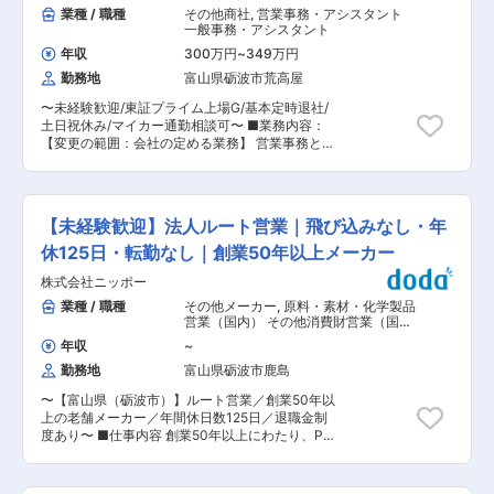
注規模】 5万円〜5,000万円程度 【受注割合】 元
業種 / 職種
その他商社
,
営業事務・アシスタント
ラン社員とペアで業務を行うため、安心して業務
請：90％／下請：10％ 働き方 【出張】 基本は通
一般事務・アシスタント
に取り組める環境です 【残業削減の取り組み】
勤可能範囲 ・宿泊出張：年3回程度（2日間） ・
・パナソニック基準で残業を厳しく管理してお
年収
300万円
~
349万円
目的：社内行事、講習など ・出張先：東京、名古
り、PCが20時にシャットダウンする仕組みや代
勤務地
富山県砺波市荒高屋
屋、大阪 【夜勤】 原則なし（年1回程度、工場定
休取得がしやすいように定年後の社員の協力によ
修メンテナンス時の緊急対応） 【休日出勤】 ・
るフォローなど働きやすい環境を創る制度もござ
〜未経験歓迎/東証プライム上場G/基本定時退社/
繁忙期：月2回程度（閑散期はなし） ・理由：工
います 【パナソニックグループの環境エンジニア
土日祝休み/マイカー通勤相談可〜 ■業務内容：
場停止期間のメンテナンス対応 ・大型連休中：3
リング企業】 当社は空調・換気・給排水・クリー
【変更の範囲：会社の定める業務】 営業事務とし
日程度出勤の可能性あり ※代休取得可能（連休取
ンルームなど、建物の快適環境を支える設備工事
て、見積書・請求書の作成や受発注業務、専用シ
得可） 【転勤】 選択可能 ※詳細は【転勤】項目
をトータルで提供。 パナソニックグループの安定
ステムへの入力等をお任せします。 電話・メール
をご確認ください 【残業削減の取り組み】 ・パ
基盤と高い技術力を強みに、工場・研究施設・病
や来客対応など、バックオフィスから営業活動を
ナソニック基準で残業を厳しく管理しており、
院など幅広い分野で実績を重ね、事業拡大中。新
支える大切なポジションです。 ■業務詳細： ・
PCが20時にシャットダウンする仕組みや代休取
【未経験歓迎】法人ルート営業｜飛び込みなし・年
たな仲間を募集します。 変更の範囲：会社の定め
見積書、請求書、納品書などの作成 ・受発注業
得がしやすいように定年後の社員の協力によるフ
る業務
務、販管システムへの入力 ・来客対応（1日5〜
休125日・転勤なし｜創業50年以上メーカー
ォローなど働きやすい環境を創る制度もございま
10件程度） ・電話、メール対応 等 ＜商材＞：ト
す 【パナソニックグループの環境エンジニアリン
株式会社ニッポー
イレ、キッチン、バルブ、パイプ(住宅・水道に関
グ企業】 当社は空調・換気・給排水・クリーンル
わる全て) ＜取り扱いメーカー＞：TOTO・
業種 / 職種
その他メーカー
,
原料・素材・化学製品
ームなど、建物の快適環境を支える設備工事をト
LIXIL・タカラスタンダード・クリナップ・パナソ
営業（国内） その他消費財営業（国
ータルで提供。 パナソニックグループの安定基盤
ニック 等 ■入社後の流れ： 営業サポートとし
内）
と高い技術力を強みに、工場・研究施設・病院な
年収
~
て自身が取り組める業務から実施頂きます。OJT
ど幅広い分野で実績を重ね、事業拡大中。新たな
勤務地
富山県砺波市鹿島
などを通じて業務を習得していきます。 ＼＼魅力
仲間を募集します。 変更の範囲：会社の定める業
点／／ ◎プライム市場上場企業のグループ会社
務
〜【富山県（砺波市）】ルート営業／創業50年以
で、創業60年の歴史を持つ老舗専門商社！ ◎基本
上の老舗メーカー／年間休日数125日／退職金制
定時退社のことが多く、WLBを整えて働くことが
度あり〜 ■仕事内容 創業50年以上にわたり、PP
可能です。 ◎入社後は先輩社員が業務を優しく指
テープ・PPロープなどの梱包・結束資材の製造・
導しますので、安心してスタートできる風土が整
販売を手掛ける当社にて、法人ルート営業をお任
っています。 ■働く環境： ・年間休日121日/残業
せします。全国約400社との取引実績を持ち、安