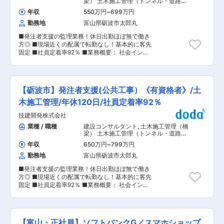
梁） 土木施工管理（トンネル・道路・
援を行いますのでご安心ください。 ・資格取得後
既存顧客のフォローが中心で、業務に慣れてきた
造成・ダム・河川・港湾・造園など）
は、資格手当として給与にも反映されます。 ■働
年収
550万円
~
699万円
ら、新規開拓にも挑戦して頂きます。 新規対応は
き方： ・基本土日祝休み／年3回の大型連休あり
勤務地
富山県砺波市太郎丸
問い合わせや紹介ベースです。月7〜10日程度の
・残業20h以内 ・スケジュールに合わせて直行直
全国出張があり、顧客の要望に応じた提案や課題
帰可 ・転居を伴う転勤はありません ■やりが
■発注者支援の監理業務！休日出勤ほぼ無で働き
解決を行います。営業部は現在、社長のみの1名
い： ・最近、健康のことで困っていることがない
方◎ ■現場近くの配属で転勤なし！基本的に客先
で、今回欠員補充として営業を1名募集します。
かなど、親身にお話を聞くことで、お客様と信頼
固定 ■社員定着率92％ ■業務概要： 社会インフ
顧客との信頼関係を重視し、スケジュール管理や
関係を築き、お客様の健康管理に貢献することが
ラ関連の大規模工事における、民間の土木工事の
出張対応を自ら計画できる裁量の大きい仕事で
できます。 ・「この薬すごく効き目があって良か
工事監督支援・積算技術、公物管理補助・設計・
す。OJTで業務を習得し、将来的には管理職への
ったよ。」「こないだのリンゴ酢美味しかった。
点検調査などの各種業務をご担当いただきます。
登用も視野に入ります。 ■業務の魅力：既存顧客
ちょうどまた買おうと思ってたの。来てくれてあ
経験豊富な方は管理職候補として参画いただく想
との関係構築に集中できるため、長期的な信頼関
【砺波市】発注者支援(公共工事）《有資格者》/土
りがとう。」など、「ありがとう」という言葉が
定です。お客様先からの評価も高く、より当社の
係を築く営業スタイルを求める方に最適です。提
一番のやりがいです。 変更の範囲：会社の定める
施工管理技士での支援を増強させるため今回応募
木施工管理/年休120日/社員定着率92％
案型営業で顧客の課題解決に貢献できるやりがい
業務
を開始致しました。 ■業務詳細： ・発注者支援
があります。全国対応や出張を通じて幅広い業界
技建開発株式会社
業務（工事監督支援業務・積算技術業務等）を行
と接点を持ち、営業スキルを高められる環境で
います。工事監督支援業務は公共工事に対応し、
業種 / 職種
建設コンサルタント
,
土木施工管理（橋
す。 ■働く環境：営業部は少数精鋭で、社長との
専門知と豊富な経験を積んだ技術者が、工事の円
梁） 土木施工管理（トンネル・道路・
距離が近く意思決定がスピーディーです。社員同
滑な履行に貢献します。 ■配属先の編成： 各現
造成・ダム・河川・港湾・造園など）
士の協力体制があり、OJTで基礎から学べます。
年収
650万円
~
799万円
場では豊富な知識と技術を持った当社の社員が活
全国に約350社の顧客を持つ安定企業で、長期的
勤務地
富山県砺波市太郎丸
躍しています。社員のほとんどが定年まで勤め上
なキャリア形成が可能です。 ■働き方：年間休日
げる働きやすい環境で、是非あなたの経験・スキ
125日でワークライフバランス良好／転勤なしで
■発注者支援の監理業務！休日出勤ほぼ無で働き
ルを発揮してください。 ■働き方 ・残業10H以下
地域に根ざして働ける／マイカー通勤可、出張手
方◎ ■現場近くの配属で転勤なし！基本的に客先
∟繁忙期の年度末には現場と事務所の行き来も盛
当あり ■キャリアパス：入社後は富山県内の顧客
固定 ■社員定着率92％ ■業務概要： 社会インフ
んになり残業も発生致しますが、普段は前述の通
対応からスタートし、全国の顧客を担当する営業
ラ関連の大規模工事における、民間の土木工事の
り書類作業にも集中でき効率よく業務を進められ
へステップアップ。経験を積めば管理職への登用
工事監督支援・積算技術、公物管理補助・設計・
るため残業を抑制できています。 ・転勤無し ∟
もあり、安定企業で長期的なキャリアを築けま
点検調査などの各種業務をご担当いただきます。
転居を伴う転勤は一切ございません。 ■当社で施
す。 ■企業魅力：梱包・結束資材の製造販売を手
■業務詳細： ・発注者支援業務（工事監督支援業
工管理をする魅力 ・きっちりとした休日の確保
【富山・正社員】ソフトバンクG／スマホショップ
掛けるメーカーです。全国約350社との取引実績