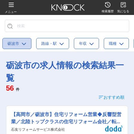
検索履歴
気になる
メニュー
砺波市
路線・駅
年収
職種
砺波市の求人情報の検索結果一
覧
56
件
おすすめ順
【高岡市／砺波市】住宅リフォーム営業◆反響型営
業／北陸トップクラスの住宅リフォーム会社／転勤
無し
石友リフォームサービス株式会社