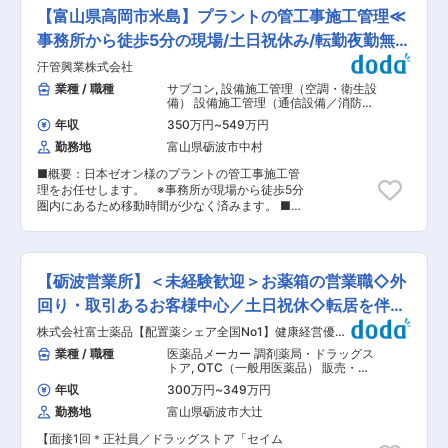
技術者及び作業員等の安全管理 ・予算管理（必要
県内に進出して12年、「信頼と実績」を積んで顧
【富山県高岡市米島】プラントの管工事施工管理≪
経費の計算／実費の把握） ・工程管理（工事が効
客満足度100％を追求しています。 ◎長年にわた
率的に進むよう段取り） ・下請け工事業者の手配
事務所から徒歩5分の現場/土日祝休み/転勤夜勤無し
る施工技術力やデザイン力を最大限に発揮し、こ
■当社について： ◎富山／石川／福井／埼玉を中
れまでにリフォーム実績は70,000件以上を突
≫
汗管興業株式会社
心とした地域に根差した住まいづくりを提供して
破。 ◎お客様一人ひとりのニーズや理想をとこと
います。 ◎2024年北陸地区リフォーム専門店売
業種 / 職種
サブコン
,
設備施工管理（空調・衛生設
ん追求し、形にしていくオーダーメイドのリフォ
り上げ実績No.１ ◎長年にわたる施工技術力やデ
備） 設備施工管理（通信設備／消防・
ームを展開しております。 変更の範囲：会社の定
ザイン力を最大限に発揮し、これまでにリフォー
防災設備）
める業務
年収
350万円
~
549万円
ム実績は80,000件以上を突破。 ◎お客様一人ひ
勤務地
富山県砺波市中村
とりのニーズや理想をとことん追求し、形にして
いくオーダーメイドのリフォームを展開しており
■概要：日本ゼオン様のプラントの管工事施工管
ます。 ◎分業制のため、営業と施工管理が分かれ
理をお任せします。 ※事務所が現場から徒歩5分
ており、より専門的に業務を行うことができま
圏内にあるため移動時間が少なく済みます。 ■具
す。 変更の範囲：会社の定める業務
体的な業務内容： 工事内容をヒアリングして工事
積算や見積書作成 ヒアリングした内容を元に工事
概要の作図(CAD) 工事概要作図を元に協力会社や
取引先との打ち合わせ 工事開始後の工程管理、人
【砺波営業所】＜未経験歓迎＞お薬箱の営業職◇外
員管理、資材管理、安全管理、協力会社との調整
業務 工事に関する書類作成や報告書作成、報告業
回り・取引あるお客様中心／土日祝休◇転居を伴う
務 ■業務内容詳細： 当社で担当する工事内容の
転勤無
株式会社富士薬品【配置薬シェア全国No1】健康経営優良
ヒアリング、工事見積、積算、工事概要の作図
法人（ホワイト500）認定
(CAD)を実施頂きます。工事が開始された後は工
業種 / 職種
医薬品メーカー 調剤薬局・ドラッグス
程が計画通りに進んでいるか、工期日程は予定通
トア
,
OTC（一般用医薬品） 販売・接
りか、人員の配置、人数は適正か、資材の調達は
客・売り場担当
年収
300万円
~
349万円
計画通りかなど、工事が当初の計画通りに進んで
勤務地
富山県砺波市大辻
いるかを管理及び安全な工事を進めるための管理
を担当頂きます。管理業務と並行して工事に関す
【面接1回＊正社員／ドラッグストア「セイム
る書類作成などを事務所内にて実施頂きます。 ■