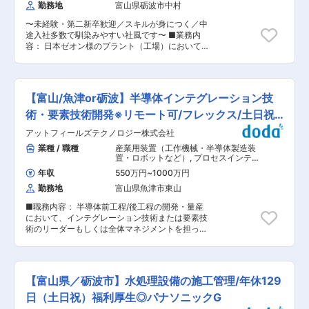
勤務地
富山県砺波市中村
30代男性６名で構成されております。 【当社の
特徴】 ・当社は、2004年（平成16年）11月設
〜未経験・第二新卒歓迎／スキルが身につく／中
立。新潟県上越市に本社を置き、半導体事業を行
途入社多数で馴染みやすい社風です〜 ■業務内
っております。 ・当社は、4部（セールス事業
容： 日本ゼオン様のプラント（工場）において、
部・フィールドソリューション事業部プロダクト
水・空気・ガス、製造に必要な素材を運ぶ「配管
部・フィールドソリューション事業部メンテナン
工事」の現場をまとめる施工管理職としてご活躍
ス部・洗浄再生事業部）から成り立っており、半
いただきます。現場で作業する職人さんを取りま
導体分野に関するお客様のご要望に幅広く対応し
とめ、安全・品質・工程を管理するポジションで
ております。 ・半導体・電子デバイス製造に関す
【富山/魚津or砺波】半導体インテグレーション技
す。 ■業務詳細： ・工事計画の策定：お客様の
る各種装置やパーツなどの消耗品販売、装置設
要望を確認し、見積書や工事計画（費用、工期な
術・要素技術開発※リモート可/フレックス/土日祝
計・施工、工事、設置、導入立ち上げから、メン
ど）を作成します。 ・工事進行の管理：工事開始
テナンス、パーツ洗浄、改善提案などのアフター
休
アットフィールズテクノロジー株式会社
後は、工程が計画通り進んでいるか、納期に間に
フォローまで充実した一貫サービスを提供してお
合うか、人員配置や資材調達が適正かを確認・管
業種 / 職種
産業用装置（工作機械・半導体製造装
ります。 ・保守・保全を一貫して対応するため、
理します。 ・安全管理：現場作業員が安全に作業
置・ロボットなど）
,
プロセスインテグ
お客様の工場や生産現場との距離感が近く、チー
できる環境を整えます。 ・慣れてきたらお任せす
レーション 製造プロセス開発・工法開
ムで取り組むことができます。 ・創業以来、「お
年収
550万円
~
1000万円
発（半導体・太陽光・液晶・LEDな
る業務：依頼主への進捗報告、工事スケジュール
客さまに喜んでいただく」ことを目指して、より
ど）
勤務地
富山県魚津市東山
調整、協力会社との調整など、マネジメント力を
よい製品・技術をお客様に提案し続けています。
磨ける業務も担当します。 ※すべて最初は先輩と
変更の範囲：会社の定める業務
■職務内容： 半導体前工程/後工程の開発・量産
同行し、イチから学べるのでご安心ください ■業
において、インテグレーション技術または要素技
務の面白さ／大変さ： 現場の代表として「予算・
術のリーダーもしくは全体マネジメントを担って
納期・安全・作業員のモチベーション」など、現
いただきます。 ■職務詳細： ・各種デバイスの
場のすべてを自分の判断で良くも悪くも変えられ
インテグレーション技術（前工程・後工程） ・前
る責任とやりがいがあります。経験を積み、資格
工程要素技術（リソグラフィ・ドライエッチ・成
を取得すれば市場価値が高まり、年収800〜
膜・洗浄・炉・注入など） ・後工程要素技術（ダ
1000万円も目指せます（エリアや所属企業によ
【富山県／砺波市】水処理設備の施工管理/年休129
イシング・ダイボンド・ワイヤボンド・リード加
り異なります）。 ■組織体制： 施工管理職は現
工など） ・生産技術（設備仕様検討、メカ設計・
日（土日祝）福利厚生◎パナソニックG
在7名（20代・40代・60代）が活躍中です。 ■
制御設計・画像認識など） ■働き方： フレック