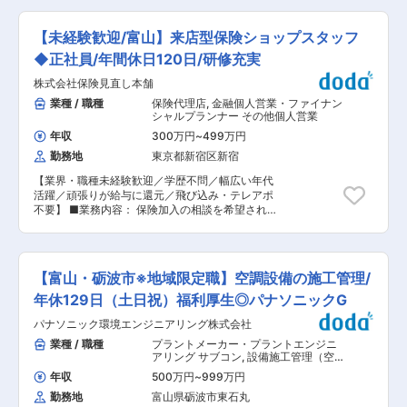
をご確認ください 【残業削減の取り組み】 ・パ
ものづくりを行う過程で、以下業務をお任せしま
ナソニック基準で残業を厳しく管理しており、
す。 ・受注情報の管理、材料を手配 ・材料費や
PCが20時にシャットダウンする仕組みや代休取
【未経験歓迎/富山】来店型保険ショップスタッフ
加工費などのコストの把握 ・予算と実績現価との
得がしやすいように定年後の社員の協力によるフ
比較や過去実績からの分析 ・利益改善のための対
◆正社員/年間休日120日/研修充実
ォローなど働きやすい環境を創る制度もございま
策立案 ・負荷状況を把握し、納期遅れの防止や、
す 【パナソニックグループの環境エンジニアリン
株式会社保険見直し本舗
生産性の向上の実現 ・最終的な検査工程での確認
グ企業】 当社は空調・換気・給排水・クリーンル
・不良品への対応や報告、不良情報を共有し分析/
業種 / 職種
保険代理店
,
金融個人営業・ファイナン
ームなど、建物の快適環境を支える設備工事をト
改善活動 ・その他（朝礼参加、当番制での清掃な
シャルプランナー その他個人営業
ータルで提供。 パナソニックグループの安定基盤
ど） ■組織構成・教育研修 現在代表が兼務で本
と高い技術力を強みに、工場・研究施設・病院な
年収
300万円
~
499万円
業務を行っているため、入社後は代表より業務の
ど幅広い分野で実績を重ね、事業拡大中。新たな
勤務地
東京都新宿区新宿
引継ぎを行います。産業機械関連の業界経験や知
仲間を募集します。 変更の範囲：会社の定める業
識がなくても、入社いただく方のスキルや経験に
務
【業界・職種未経験歓迎／学歴不問／幅広い年代
合わせて研修を行いますのでご安心ください。 ■
活躍／頑張りが給与に還元／飛び込み・テレアポ
働き方 基本的には土日休みで祝日は出勤日があり
不要】 ■業務内容： 保険加入の相談を希望され
ますが、ご希望で祝日休みにしていただくことも
ている個人のお客様に対して、最適な保険商品を
可能です。また、就業時間の調整も可能ですの
ご案内いただきます。 お客様のライフプランや保
で、ご事情がある方はご相談ください。 ■当社の
険に対する考え方を丁寧にヒアリングし、内容を
特徴 【多種多様な製品で、あらゆるシーンに幅広
踏まえた最適なプランを提案する仕事です。 ＜主
く対応】 工作機械、産業機械装置、ビル建材の製
【富山・砺波市※地域限定職】空調設備の施工管理/
な仕事の流れ＞ (1) ご相談対応：ご予約のお客様
作を主体に、鉄、ステンレス といったマテリアル
をお迎えし、現状やお悩みを伺います。 (2) ヒア
年休129日（土日祝）福利厚生◎パナソニックG
を変幻自在に形づくり、多種多様な製品を作り出
リング：課題や将来像を整理し、ニーズを明確に
しています。 当社社の最大の特徴である“一貫生
パナソニック環境エンジニアリング株式会社
します。 (3) プラン提案：幅広い選択肢の中から
産・短納期対応”を可能にしているのは、 全社員
最適なプランをご提案。 (4) ご契約・アフターフ
業種 / 職種
プラントメーカー・プラントエンジニ
がオールラウンドにこなせる知識や技術、そして
ォロー：1組のお客様につき平均3回程度の商談を
アリング サブコン
,
設備施工管理（空
豊かな人間性を身に付けているからです。 変更の
通じてご納得いただいた上でご契約。その後も継
調・衛生設備） メンテナンス
範囲：会社の定める業務
年収
500万円
~
999万円
続的にサポートします。 ■当社の営業の特徴：
勤務地
富山県砺波市東石丸
Web上で保険相談をお申込みいただいたお客様