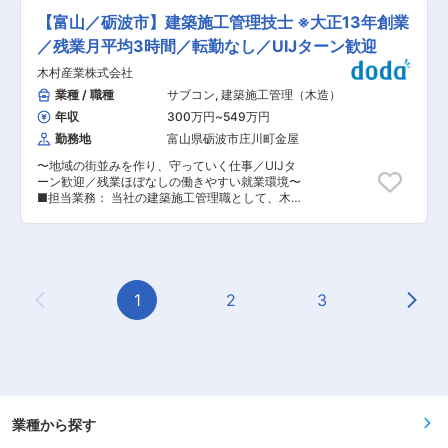
月平均18時間程度 ・転勤 本人同意の上で実施す
定した経営基盤を築いています。 担当するのは既
るケース有/マイカー通勤応相談 ・住宅、家族手
【富山／砺波市】建築施工管理技士 ※大正13年創業
存顧客が中心です。お客様先への訪問、ニーズの
当有りでライフワークバランス整った環境で成長
ヒアリング、製品提案、納品後のフォローまで一
／残業月平均3時間／転勤なし／UIJターン歓迎
可能 ■組織構成： 所長1名、営業所員2名、事務
貫して担当いただきます。新規の飛び込み営業や
員2名 事務員はベテラン社員の方が在籍し安心し
木村産業株式会社
無作為なテレアポはなく、お問い合わせや既存顧
て業務に取り組める環境です。 ■キャリアアッ
客からの紹介案件への対応が中心となるため、お
業種 / 職種
サブコン
,
建築施工管理（木造）
プ： 成果・行動により正当に評価頂ける環境で
客様との信頼関係構築に注力できる営業スタイル
す。 事務職の中でも責任のある仕事やパフォーマ
年収
300万円
~
549万円
です。 入社後は富山県内や近隣エリアのお客様を
ンスを発揮することが可能です。 ■特徴・魅力：
担当しながら、商品知識や営業ノウハウを習得し
勤務地
富山県砺波市庄川町金屋
東証プライム上場企業「(株)YUASA」の100％子
ていただきます。営業部は社長と営業担当1名の
会社で、安定した業績を上げています。水道資材
〜地域の街並みを作り、守っていく仕事／UIJタ
少数精鋭組織のため、経営層の近くで実践的に学
及び住宅設備機器を総合的に卸している為、幅広
ーン歓迎／残業ほぼなしの働きやすい就業環境〜
べる環境です。 将来的には全国のお客様を担当い
い商材を扱っています。 変更の範囲：会社の定め
■担当業務： 当社の建築施工管理職として、木造
ただきます。月の半分程度は出張がありますが、
る業務
デザイン住宅の現場管理を中心にお任せいたしま
さまざまな業界の企業との商談を通じて営業とし
す。 ※担当現場は主に砺波市、南砺市、小矢部市
て幅広い経験を積むことができます。 ■仕事の魅
となります。 ・工事が設計図通り、安全に行われ
力 ・創業50年以上の安定メーカー ・全国約400
るよう工程、工法を計画 ・測量、工事写真の撮影
社との取引実績 ・飛び込み営業なし、既存顧客中
・職人さんたちと打合せ など ■職務の魅力：
心 ・問い合わせや紹介案件が中心 ・未経験から
施工管理とは、地域の街並みを作り守っていく仕
1
2
3
法人営業に挑戦可能 ・社長直下で営業スキルを学
Previous Page
Next
事です。0から1を創る仕事であり、更地に建物を
べる環境 ・少数精鋭のため早期キャリアアップも
作り、仕畑や山に道を作る仕事です。 品質から予
可能 お客様と長期的な関係を築きながら、自身の
算管理まで、全ては自分の段取り次第で良いモノ
成長を実感できる環境です。 ■働き方 ・年間休
にも悪いモノにも成り得ます。それだけ責任のあ
日125日 ・土日祝休み ・転勤なし ・富山本社勤
る仕事だからこそ、やり遂げた人にしか感じられ
務 ・残業月20時間以内 ・出張手当あり ・退職金
ない達成感があります。自分の手掛けた街で地域
制度あり ワークライフバランスを大切にしなが
の人々が生活し、未来を創造していく、子供たち
ら、腰を据えて長く働ける環境を整えています。
に誇れる仕事です。 ■就業環境： 現在20代〜60
業種から探す
■当社について 当社はPPテープ・PPロープを中
代の男性、女性が活躍中です。30〜40年やって
心とした梱包資材メーカーとして、創業以来50年