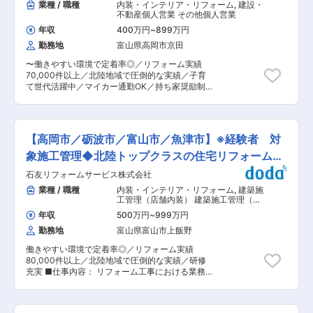
業種 / 職種
内装・インテリア・リフォーム
,
建設・
不動産個人営業 その他個人営業
年収
400万円
~
899万円
勤務地
富山県高岡市京田
〜働きやすい環境で定着率◎／リフォーム実績
70,000件以上／北陸地域で圧倒的な実績／子育
て世代活躍中／マイカー通勤OK／持ち家奨励制
度など福利厚生も充実〜 ■仕事内容： ショール
ームへの来場者や折り込みチラシによる問い合わ
せ等や住宅リフォームを検討されているお客様に
対し、現地調査／提案／見積もり／契約／引き渡
【高岡市／砺波市／富山市／魚津市】※経験者 対
し後のフォローまで、一貫してお任せします。 シ
ョールームでは、LDKの動線が解るブースを展開
象施工管理◆北陸トップクラスの住宅リフォーム会
しており、どのような悩みも解決できるヒントを
社
石友リフォームサービス株式会社
きっと見つけて頂ける空間提案になっておりま
す。 ■当ポジションの特徴： ◇入社後は先輩社
業種 / 職種
内装・インテリア・リフォーム
,
建築施
員から丁寧に教育・指導を行いますのでご安心く
工管理（店舗内装） 建築施工管理（住
ださい。 ◇家づくりやリフォームというのは、工
宅内装・リフォーム・インテリア）
年収
500万円
~
999万円
事の後に「もっとこうしておけばよかった」とい
勤務地
富山県富山市上飯野
うのが難しいです。そのため、提案や受注の段階
でお客様の声やご希望を良く聞いていることがと
働きやすい環境で定着率◎／リフォーム実績
ても大切です。 ■当社について： ◎《石友ホー
80,000件以上／北陸地域で圧倒的な実績／研修
ムグループの一員》グループの総合力を活かし
充実 ■仕事内容： リフォーム工事における業務
て、富山／石川／福井／埼玉を中心とした地域に
全般をお任せします。 ■具体的には： ・ヒアリ
根差した、総合住宅環境サービスを提供していま
ングしたお客様の要望をもとに、現地確認や施工
す。 ◎2022年リフォーム施工実績で、北陸トッ
管理等を実施 ・現場巡視による工事品質の管理や
プクラスの住宅リフォーム専門会社です。 ◎埼玉