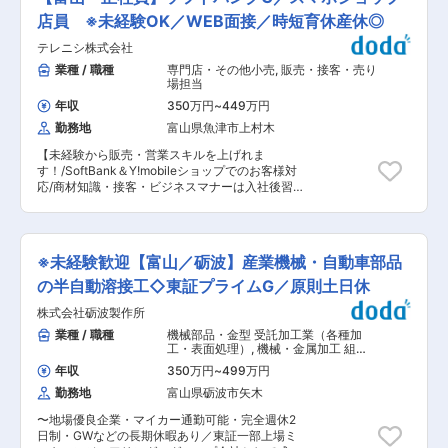
務・積算技術業務等）を行います。工事監督支援
天候に左右される現場と異なり、職場（常駐先）
を持ち、安定供給と納期対応力を強みに成長を続
業務は公共工事に対応し、専門知と豊富な経験を
店員 ※未経験OK／WEB面接／時短育休産休◎
と現場を行き来するワークスタイルのためしっか
けています。変化の時代に対応しながら、顧客に
積んだ技術者が、工事の円滑な履行に貢献しま
りと休日を確保できます。家族やプライベートの
寄り添う「総合プランナー」として提案力を磨き
テレニシ株式会社
す。 ■配属先の編成： 各現場では豊富な知識と
時間をとれることも特徴です。 ・工事全体を俯瞰
続けています。 変更の範囲：会社の定める業務
技術を持った当社の社員が活躍しています。社員
業種 / 職種
専門店・その他小売
,
販売・接客・売り
して見る 発注者側であるためほどよく現場に行き
のほとんどが定年まで勤め上げる働きやすい環境
場担当
ながらも複数のプロジェクトを俯瞰して監理する
で、是非あなたの経験・スキルを発揮してくださ
ことが出来ます。自身の裁量で現場の行き来のコ
年収
350万円
~
449万円
い。 ■働き方 ・残業10H以下 ∟繁忙期の年度末
ントロールも可能です、 ・多くの工事を見れる
勤務地
富山県魚津市上村木
には現場と事務所の行き来も盛んになり残業も発
現場であれば１プロジェクトで数年集中といった
生致しますが、普段は前述の通り書類作業にも集
施工管理ではなく、多くの大きなプロジェクトに
【未経験から販売・営業スキルを上げれま
中でき効率よく業務を進められるため残業を抑制
関わることが出来、技術者として関われる工事の
す！/SoftBank＆Y!mobileショップでのお客様対
できています。 ・転勤無し ∟転居を伴う転勤は
数を増やせより高い技術力を身に着けることも可
応/商材知識・接客・ビジネスマナーは入社後習
一切ございません。 ■当社で施工管理をする魅力
能です。 ■常駐先 国交省・農水省、都道府県な
得】 SoftBankグループとして、毎日ショップへ
・きっちりとした休日の確保 天候に左右される現
どの官公庁や、NEXCOなど民間会社の組織の中
来店される個人・法人のお客さまへの対応をお任
場と異なり、職場（常駐先）と現場を行き来する
で、公共工事を中心とした工事発注に伴い発生す
せします。 ■仕事内容 「機種変更を考えてい
ワークスタイルのためしっかりと休日を確保でき
る業務をお任せします。手がける工事は道路や河
て…」「故障してしまったかも？」など、ご要望
ます。家族やプライベートの時間をとれることも
※未経験歓迎【富山／砺波】産業機械・自動車部品
川など大規模なものが多く、インフラ整備の最先
をおうかがいします。 「ご希望の機種はあります
特徴です。 ・工事全体を俯瞰して見る 発注者側
端で安心・安全な地域作りに貢献するやりがいの
か？」「不具合の原因、調べてみますね」という
の半自動溶接工◇東証プライムG／原則土日休
であるためほどよく現場に行きながらも複数のプ
大きな仕事です。 変更の範囲：会社の定める業務
風にお客様と密に接するお仕事です。 ■キャリア
ロジェクトを俯瞰して監理することが出来ます。
株式会社砺波製作所
アップ ショップスタッフ⇒管理部門や法人営業へ
自身の裁量で現場の行き来のコントロールも可能
のキャリアチェンジも可能 ※実績多数 社内公募で
業種 / 職種
機械部品・金型 受託加工業（各種加
です、 ・多くの工事を見れる 現場であれば１プ
1年1回応募できる制度が整っています。 ■手当
工・表面処理）
,
機械・金属加工 組
ロジェクトで数年集中といった施工管理ではな
◇資格手当は10,000〜80,000円（資格に応じて
立・その他製造職
く、多くの大きなプロジェクトに関わることが出
年収
350万円
~
499万円
支給）上位資格保有者には最大20,000円加算支
来、技術者として関われる工事の数を増やせより
勤務地
富山県砺波市矢木
給 ◇役割手当 10,000〜30,000円（役割役職に
高い技術力を身に着けることも可能です。 ■常駐
応じて支給） ◇地域手当（勤務地に応じて支給）
先 国交省・農水省、都道府県などの官公庁や、
〜地場優良企業・マイカー通勤可能・完全週休2
東京・神奈川30,000円／大阪22,000円／千葉・
NEXCOなど民間会社の組織の中で、公共工事を
日制・GWなどの長期休暇あり／東証一部上場ミ
愛知16,000円／京都 13,000円／兵庫 12,000