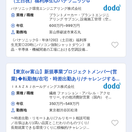
（土日祝）福利厚生◎パナソニックG
食堂は深夜時間も営業しているから、夜勤時にう
■求人概要： 富山県内の公共・民間土木工事の施
れしい♪ ■働き方： 2交替制の4勤2休です。変形
パナソニック環境エンジニアリング株式会社
工管理を担当いただきます。 ■仕事内容： 富山
労働時間制のため、定時後に15分の休憩をとった
県内の公共工事（国・県・市町村）と民間工事が
業種 / 職種
プラントメーカー・プラントエンジニ
あと、セットで残業も行っています。 18:30〜
半々。田んぼの横の水路整備や、建物を建てる際
アリング サブコン
,
設備施工管理（空
21:00 ／5:30〜8:30 （実働2.25h） ■パーソルフ
に安全に立てるための地盤改良、大型建物の基礎
調・衛生設備） 施工管理（機械）
ァクトリーパートナーズとは： ・人材業界大手の
年収
600万円
~
999万円
工事など、地域に密着したインフラ整備が中心で
パーソルグループと日本を代表する総合メーカー
勤務地
富山県砺波市東石丸
す。 ■具体的には・・・ ・施工管理業務（品
パナソニック ・当社はこの２つの企業の資本協力
質・安全・工程・原価管理） ・協力会社との調
を受け、モノづくり現場と人材を結ぶビジネス展
《パナソニックG・年休129日（土日祝）福利厚
整、現場巡回、書類作成 ・担当エリア：砺波市周
開。国内の製造業の発展に寄与しています。 ・
生充実◎20時にパソコン強制シャットダウン》 液
辺〜富山市や金沢近辺もあり（会社から車で1時
「業界大手のパーソルグループ」という安定感の
晶・半導体・機械関連の工場における空調設備等
間圏内） ■働き方： ・出張：なし（宿泊なし）
もと新たなキャリアを築いてみませんか？ 変更の
の施工管理業務を担当いただきます。 【業務詳
・直行直帰：現場によって可能 ・夜勤：なし ・
範囲：会社の定める業務
細】 ・施工管理（工程・資材・安全・労務・原
転勤：なし 未経験の方も大歓迎です。入社後は先
価・品質） ・工事見積・設計・施工図作成 ・ゼ
輩スタッフの下で業務を覚えていただけますの
ネコン・サブコン・管理会社・施主との折衝 ・既
で、安心してスタートできます。 ■組織構成：
【東京or富山】新規事業プロジェクトメンバー(営
存設備の改修工事が中心（新築なし） 【担当物
当社は地域密着型の企業で、従業員は地元出身者
件】 ・工場（液晶・半導体・機械関連） 【対応
業)◆転勤無/在宅・時差出勤あり/チャレンジする風
を中心に構成されています。 技術者を育てる社風
設備】 ・空調設備 他 【折衝先】 ・ゼネコン、サ
が根付いており、先輩からのフォローが充実して
土
ＩＡＡＺＡＪホールディングス株式会社
ブコン、管理会社、施主 【工事案件】 ・既存改
います。若手からベテランまで幅広い年齢層の社
修：10割 【工期】 ・メンテナンス：1日〜1週間
業種 / 職種
繊維 ファッション・アパレル・アクセ
員が在籍し、アットホームな雰囲気です。 ■入社
・改修工事：3日〜3か月 【受注規模】 ・5万
サリー
,
その他消費財営業（国内） そ
後の流れ： 入社後は研修を受けた後、現場で先輩
円〜5,000万円程度 【受注割合】 ・元請：9割 ・
の他法人営業（既存・ルートセールス
社員に同行して業務を少しずつ覚えていただきま
年収
350万円
~
549万円
中心）
下請：1割 ＼働き方！／ 【出張】 ・基本は通勤可
す。 仕事に慣れてきた段階で、希望者には資格取
勤務地
東京都渋谷区松濤
能範囲 ・宿泊出張：年3回程度（2日間） ・目
得に向けたサポートも行います。 未経験の方でも
的：社内行事、講習など ・出張先：東京、名古
安心してキャリアを積むことができる環境が整っ
〜時差出勤・リモートあり(フルリモート相談可能
屋、大阪 【夜勤】 ・原則なし ・イレギュラー対
ています。 変更の範囲：会社の定める業務
／出張はあり)/高い品質とこだわりのものづくり/
応時のみ（年1回程度） ・理由：工場定修メンテ
長期就業できる環境づくりに積極的/チャレンジす
ナンス時の緊急対応 【休日出勤】 ・繁忙期：月2