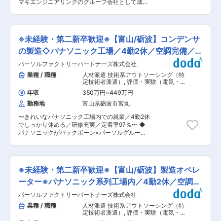
中心とした工事発注に伴い発生する業務をお任せ
マキエンジニアリングのグループ会社として成長
円／富山・岐阜 3,000円／石川・福岡2,000円 ■
します。手がける工事は道路や河川など大規模な
中／半自動溶接製造工としてスキルアップ・会社
研修制度 入社後は社内での研修とSoftBankでの
ものが多く、インフラ整備の最先端で安心・安全
負担の資格取得も可能です〜 ■採用背景： 当社
研修を行い、商材知識や接客ノウハウ等イチから
な地域作りに貢献するやりがいの大きな仕事で
は、大型のプレス機と精密加工機械を駆使し、産
学べる環境の為、社会人経験の浅い方もご安心く
す。 変更の範囲：会社の定める業務
業機械から自動車部品、建設機械までの金属加工
ださい。 ■明確な評価制度 ・ミッショングレー
※未経験・第二新卒歓迎※【富山/砺波】コンデンサ
を行っています。溶接を担当している部門で技術
ド制度 グレードごとに基準があり社内ポータルに
継承が出来るよう未経験から挑戦したい方の採用
の製造◇パナソニック工場／4勤2休／空調完備／食
も記載しております。 年に1回自分自身で振り返
を開始する運びになりました。 ■業務内容： 具
りと評価を行い上長に報告し、FBを頂く流れで
堂有
パーソルファクトリーパートナーズ株式会社
体的な作業内容としては下記3つの製品が中心で
す。 ・貢献度評価 賞与に直結する評価項目。半
す。 ・自動車（特に路線や観光バス）の入口扉や
業種 / 職種
人材派遣 技術系アウトソーシング（特
年に1度の査定となり目標に対してどの程度結果
非常扉、バンパーなどの部品 ・エレベーターの各
定技術者派遣）
,
評価・実験（電気・電
を出せたか振り返ります。 ・コア評価 プロセス
種部品 ・建設機械や産業機械の部品 【アーク
子・半導体） 組立・その他製造職
や日頃の業務に取り組む姿勢の評価 ■『働きやす
年収
350万円
~
449万円
溶接とは】 電流を流すことで発生する高温のアー
い環境づくり』を追求中！ 産休・育休の取得実績
勤務地
富山県砺波市宮丸
ク（電弧）を利用して金属を溶かし、結合する技
も豊富。時短勤務制度を利用し長く活躍している
術のことです。 ■組織構成： 溶接を実施してい
社員も多数在籍。 産育休以外にも、結婚休暇／配
〜きれいなパナソニック工場内での就業／4勤2休
る組織は23名で構成されております。 40代以上
偶者出産休暇／子女結婚休暇など、休暇面も充
でしっかり休める／研修充実／定着率97％〜 ◆
のベテラン社員が中心の組織になっており、製品
実！ 制度・福利厚生・待遇面を常に改善し、長く
パナソニックがバックボーン×パーソルグループ
ごとにチームが別れております。20代・30代の
働ける会社づくりをしています。 長期勤続の方に
で安定就業！ ◆当社は2社がタッグを組んだ企業
メンバーも5名程在籍しており、溶接の経験・知
は、SoftBankから長期勤続手当も支給します！
です！ ◆体制強化のための正社員募集です◎ 製
見を持ってない状態から始めた社員が中心です。
＜先輩たちの前職＞ 飲食・アパレル・営業など
造未経験者も大歓迎です！ 【仕事内容】 砺波市
■ご入社後のサポート体制： ご入社後、1カ月間
様々。少しでも興味をお持ちいただけた方はぜご
にあるパナソニック工場内の当社請負職場にて、
ほど基本的な溶接技術に関する研修を用意してお
※未経験・第二新卒歓迎※【富山/砺波】製造オペレ
応募ください！ 変更の範囲：会社の定める業務
下記業務を中心にご担当いただきます。 ・各種コ
ります。溶接機器の使い方、溶接の基本的な手順
ンデンサーの製造：検査、組立、材料運搬、その
ーター※パナソニック系列工場内／4勤2休／空調完
や技法、安全に関する知識などが含まれており、
他付随する作業 ※広いフロア内を移動する事があ
未経験者が自信を持って作業に取り組めるように
備
パーソルファクトリーパートナーズ株式会社
り、基本的に立ち作業です。 ※金属やゴム製品の
実施しております。 基礎的な知見を見に着けてか
ハンドリングもあります。 ※男性、女性共に13kg
業種 / 職種
人材派遣 技術系アウトソーシング（特
らは現場研修実際の作業を見たり、経験豊富な先
ぐらいまでの重量物を持ち上げる場面がありま
定技術者派遣）
,
評価・実験（電気・電
輩が行う作業を手伝ったりすることで具体的な技
す。 まずは上記業務を習得いただき、ゆくゆくは
子・半導体） 組立・その他製造職