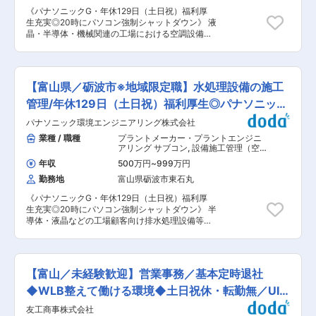
や、イベント集客から来店いただいたお客様等を
《パナソニックG・年休129日（土日祝）福利厚
担当するため、アポイント獲得に時間と労力を使
生充実◎20時にパソコン強制シャットダウン》 液
うことなく、保険のコンサルティング提案に集中
晶・半導体・機械関連の工場における空調設備等
いただける点が大きな特徴です。担当するのは
の施工管理業務を担当いただきます。 【業務詳
『提案〜ご契約』までのため、飛び込みやテレア
細】 ・施工管理（工程・資材・安全・労務・原
ポなどの新規見込客の獲得の業務は一切ありませ
価・品質） ・工事見積・設計・施工図作成 ・ゼ
ん。来店件数は1日2件程度で、既に保険の見直し
ネコン・サブコン・管理会社・施主との折衝 ・既
を検討されているお客様のため約2件に1件という
【富山県／砺波市※地域限定職】水処理設備の施工
存設備の改修工事が中心（新築なし） 【担当物
高い確率での成約を誇ります。 ■充実の研修体
件】 ・工場（液晶・半導体・機械関連） 【対応
管理/年休129日（土日祝）福利厚生◎パナソニック
制： 未経験の方も、経験者の方も、当社独自のプ
設備】 ・空調設備 他 【折衝先】 ・ゼネコン、サ
ログラムでスキルアップが可能です。入社後約1
G
パナソニック環境エンジニアリング株式会社
ブコン、管理会社、施主 【工事案件】 ・既存改
か月：オンラインを中心とした座学、ロープレ研
修：10割 【工期】 ・メンテナンス：1日〜1週間
業種 / 職種
プラントメーカー・プラントエンジニ
修などを通じ営業の「型」をインプット 入社後〜
・改修工事：3日〜3か月 【受注規模】 ・5万
アリング サブコン
,
設備施工管理（空
2か月弱：商品研修、店舗でのOJT、ロープレな
円〜5,000万円程度 【受注割合】 ・元請：9割 ・
調・衛生設備） メンテナンス
どで実践力アップ 入社後〜半年程度：ロープレ検
年収
500万円
~
999万円
下請：1割 ＼働き方！／ 【出張】 ・基本は通勤可
定合格でプロへ(再試験制度もあるので安心◎) ■
勤務地
富山県砺波市東石丸
能範囲 ・宿泊出張：年3回程度（2日間） ・目
ライフスタイルに合わせられる働き方： シフトに
的：社内行事、講習など ・出張先：東京、名古
よる勤務で毎月20日頃に翌月のシフトが決まりま
《パナソニックG・年休129日（土日祝）福利厚
屋、大阪 【夜勤】 ・原則なし ・イレギュラー対
す。希望休を提出することが出来るので、お子さ
生充実◎20時にパソコン強制シャットダウン》 半
応時のみ（年1回程度） ・理由：工場定修メンテ
まの行事での休みを取得したり、ライフイベント
導体・液晶などの工場顧客向け排水処理設備等に
ナンス時の緊急対応 【休日出勤】 ・繁忙期：月2
に沿ったシフトを組むことが出来たりと、長く働
関する施工管理業務を担当いただきます。 【業務
回程度（閑散期はなし） ・理由：工場停止期間の
ける環境が整っています。また、全国に店舗があ
詳細】 ・工事見積、設計、施工図作成 ・施工管
メンテナンス対応、工程状況による ・大型連休
るため、配偶者の転勤に伴い異動を希望される場
理（工程・資材・安全・労務・原価・品質） ・設
中：3日程度出勤の可能性あり ・代休取得可能
合には、会社へ相談することが可能です。 ■就業
備：造排水処理設備、純水設備、薬液供給設備な
（連休取得も可） 【転勤】 ・選択可能 ※詳細は
【富山／未経験歓迎】営業事務／基本定時退社
時間補足： 各店舗の開閉時間に応じて早番、遅番
ど ・工事案件：既存改修（100％） 【担当物件】
【転勤】項目をご確認ください ポジションの魅力
がありますが、その中でフレックス制度を活用し
液晶・半導体・機械工場 【折衝先】 施主、ゼネ
◆WLB整えて働ける環境◆土日祝休・転勤無／UI
・顧客の課題をヒアリングし、最適な提案・実現
ていただくことが可能です。 変更の範囲：会社の
コン、サブコン、管理会社 【工期】 ・メンテナ
を行うことで、コミュニケーション力・課題解決
ターン可
定める業務
友工商事株式会社
ンス：1日〜1週間 ・改修工事：3日〜3か月 【受
力が磨かれます ・若手・キャリア入社の方はベテ