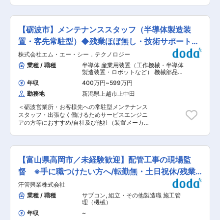
る風土/副業可〜 同社は創業７０年の老舗繊維メ
回程度（閑散期はなし） ・理由：工場停止期間の
ーカーです。現在歴史に新たな1ページを刻む
メンテナンス対応、工程状況による ・大型連休
「第三次創業メンバー」を募集しています。 同社
中：3日程度出勤の可能性あり ・代休取得可能
の技術を世界へ発信すべく、プロジェクトリーダ
（連休取得も可） 【転勤】 ・選択可能 ※詳細は
【砺波市】メンテナンススタッフ（半導体製造装
ー、新規事業開拓経験のある方を歓迎します。 ※
【転勤】項目をご確認ください ポジションの魅力
ＩＡＡＺＡＪホールディングスは染色・縫製・企
置・客先常駐型）◆残業ほぼ無し・技術サポート充
・顧客の課題をヒアリングし、最適な提案・実現
画・販売など、繊維に関して包括的に事業を行っ
を行うことで、コミュニケーション力・課題解決
実・日勤◆
株式会社エム・エー・シー．テクノロジー
ています。「第一編物」「エイゼット」「アート
力が磨かれます ・若手・キャリア入社の方はベテ
ジョイ」「ＳＴ創和」「母袋産業」「エムケー」
業種 / 職種
半導体 産業用装置（工作機械・半導体
ラン社員とペアで業務を行うため、安心して業務
の6社からなるグループ会社です。同社の技術を
製造装置・ロボットなど） 機械部品・
に取り組める環境です 【残業削減の取り組み】
もって顧客様に新たな提案、新たな事業/ブランド
金型
,
工作機械・産業機械・ロボット
・パナソニック基準で残業を厳しく管理してお
年収
400万円
~
599万円
半導体製造装置
の立ち上げなどを企画立案〜遂行いただきます。
り、PCが20時にシャットダウンする仕組みや代
勤務地
新潟県上越市上中田
■同社の魅力： ・製品企画-生地づくり-染色-縫
休取得がしやすいように定年後の社員の協力によ
製-販売まで全て対応できる、日本では稀有な
るフォローなど働きやすい環境を創る制度もござ
＜砺波営業所・お客様先への常駐型メンテナンス
『繊維ものづくり企業』です。 ・世界で活躍する
います 【パナソニックグループの環境エンジニア
スタッフ・出張なく働けるためサービスエンジニ
アスリートが着るウエアも手掛けております（世
リング企業】 当社は空調・換気・給排水・クリー
アの方等におすすめ/自社及び他社（装置メーカ
界最大級の総合スポーツ競技大会でも日本選手団
ンルームなど、建物の快適環境を支える設備工事
ー）の半導体製造装置のメンテナンス点検をお任
が着用しています） ・OEM先は某有名アウトド
をトータルで提供。 パナソニックグループの安定
せします＞ ＜当ポジションのミッション＞ 予防
アブランドや某有名車両などで、そこからお仕事
基盤と高い技術力を強みに、工場・研究施設・病
保全によって、稼働率向上によるコストダウンの
いただいており安定経営です。 ※本ポジションは
院など幅広い分野で実績を重ね、事業拡大中。新
提案や改良保全の提案につなげていきます。 ■業
以下への在籍出向となります。 株式会社アートジ
【富山県高岡市／未経験歓迎】配管工事の現場監
たな仲間を募集します。 変更の範囲：会社の定め
務内容 装置のトラブル診断、分析、復旧、予防、
ョイ 事業内容： パーソナルカラー教材販売と繊
る業務
改良保全、平均故障間隔や平均修理時間をはかっ
督 ※手に職つけたい方へ/転勤無・土日祝休/残業
維製品販売 （ドレープ・スウォッチ・繊維製
たり、改善しながら、ユーザーをサポートしてい
品） 本社：富山県小矢部市小神61番地 東京オフ
ほぼ無し
汗管興業株式会社
ます。2〜5名のグループでの作業となり、現場は
ィス：東京都渋谷区松濤1丁目28番12号 松濤一
富山県内（主に富山市内の事業所）となります。
業種 / 職種
サブコン
,
組立・その他製造職 施工管
丁目ビル 変更の範囲：会社の定める業務
・業務で社有車（MT、AT）使用あり。 ■入社後
理（機械）
の流れ 研修制度あり、知識技能は当社で指導しま
年収
~
す。 ■組織体制 50代男性５名・40代男性２名・