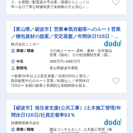
ス」を展開／配置薬大手企業／基礎からじっくり
組織形態： 施工管理として現在7名（20代、40
学べる◎丁寧な研修制度で未経験の方も安心／残
代、60代）がご活躍頂いております。 ■働き易
業20h＊直行直帰可】 ■職務内容： 担当エリアの
さ： ・現場毎に点検や管の交換を行う時期がある
お客様（個人宅や企業）へ訪問し、配置薬（お薬
程度決まっており、スケジュール調整がし易いた
箱）や健康食品の提案をお任せします。 ※既に、
め残業時間が年間通して月平均5時間程度に抑え
取引のあるお客様先を訪問するスタイルです。 ＜
られております。 ・資材の受発注などの事務処理
【富山県／砺波市】営業◆既存顧客へのルート営業
仕事の流れ＞ 配置薬や健康食品、サプリメントの
は事務の方に行って頂き、現場の負担を軽減し業
使用頻度に合わせて、1〜6ヵ月に1回程度のペー
／梱包資材の提案／安定基盤／年間休日125日・転
務に集中できる環境があります。 ■会社の強み・
スでお客様宅を訪問 ※社用車（軽自動車）に乗っ
特徴： 同社の株主企業2社（日本軽金属、日本ゼ
勤なし
株式会社ニッポー
てお客様宅へ訪問をします。（1件あたり20〜30
オン）の工場の管工事を担当しており元請け工事
分程度） ・配置薬や健康食品の期限管理 ・使っ
業種 / 職種
その他メーカー
,
原料・素材・化学製品
9割以上で安定受注を実現しております。また、
た分の配置薬を補充 ・使用したお薬代金の集金
営業（国内） その他消費財営業（国
顧客のグループ会社への展開や、同じ現場に入っ
・健康相談、新商品・サービスのご提案 など ※
内）
ている業者さんとの協業などいつでも仕事幅を広
年収
350万円
~
549万円
一部、新たに配置薬を置いていただくお客様への
げていく事が出来る基盤が有ります。
勤務地
富山県砺波市鹿島
訪問があります。 └配置薬は無料でおけるので、
お客様も抵抗なく置いてくれる製品です。 ■未経
〜創業50年以上の安定基盤／全国350社と取引／
験の方も安心◎充実した研修制度： ・入社直後〜
既存顧客中心のルート営業／転勤なし／年間休日
2週間 ： OJT形式で、薬の種類や成分など基礎知
125日〜 全国の顧客と長期的な信頼関係を築きな
識を身につけます。 ・入社2週間〜1カ月 ： 先輩
がら、提案型営業に挑戦できるポジションです。
社員に同行し、仕事の流れを学びます。「会話の
安定企業で腰を据えて働きたい方に最適な環境を
コツ」や「商品のご案内方法」といった実践的な
ご用意しています。 ■業務内容：梱包・結束資材
スキルを習得します。 ・入社1カ月以降 ： 慣れて
（PPテープ・PPロープなど）の製造販売を行う
きたら独り立ち。既存のお客様をメインに訪問し
【砺波市】発注者支援(公共工事）/土木施工管理/年
当社で、既存顧客へのルート営業を担当します。
ます。 ◎困ったら先輩社員に相談しやすい雰囲気
入社後は富山県内の法人顧客（工場を持つ企業）
間休日120日/社員定着率92％
です。 ＜専門資格を取得できる＞ ・入社後は、
を中心に約70〜80社を担当し、製品の納期確認
医薬品販売の専門知識を身につけるために、登録
技建開発株式会社
や使用状況のヒアリング、追加提案を行います。
販売者資格を取得していただきます。（取得率
慣れてきたら全国の取引先へ対応範囲を広げ、最
業種 / 職種
建設コンサルタント
,
土木施工管理（橋
90％以上） ・資格取得にあたっては、無料で支
終的には約200社を担当します。営業スタイルは