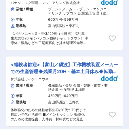
働きやすさ： ・点検や管交換の時期がある程度決
パナソニック環境エンジニアリング株式会社
スタイム制が導入されているほか、時間単位の年
まっており、スケジュール調整がしやすい環境で
次有給休暇の取得が可能でライフプランに応じた
業種 / 職種
プラントメーカー・プラントエンジニ
す。 ・残業は年間を通じて月平均5時間程度。 ・
働き方が可能です。また育児や介護のための時短
アリング サブコン
,
設備施工管理（空
資材の受発注などの事務処理は事務スタッフが担
勤務の制度もあり、ライフプランの変化にも柔軟
調・衛生設備） 施工管理（機械）
当し、現場業務に集中できます。 ■会社の強み・
年収
600万円
~
999万円
に対応できる長期就業しやすい環境が整備されて
特徴 同社は株主企業である日本軽金属、日本ゼオ
勤務地
富山県砺波市東石丸
います。 ■研修制度： 階層別研修、目的別研
ンの工場における管工事を担当し、元請け工事が
修、技術研修で構成し、マインドとスキルの両面
9割以上を占めることで安定した受注を実現して
《パナソニックG・年休129日（土日祝）福利厚
の教育の場が整っています。経営幹部と職場上司
います。さらに、顧客グループ会社への展開や、
生充実◎20時にパソコン強制シャットダウン》 半
と人事が三位一体となり、社員一人ひとりの成長
同じ現場に入っている協力業者との連携により、
導体・液晶などの工場顧客向け排水処理設備等に
を支援している企業です。 ■アットフィールズテ
常に業務の幅を広げられる基盤があります。
関する施工管理業務を担当いただきます。 【業務
クノロジー株式会社について： 2000年の設立以
詳細】 ・工事見積、設計、施工図作成 ・施工管
来、先端の半導体製造現場におけるエンジニアリ
理（工程・資材・安全・労務・原価・品質） ・設
ングサービスを提供しています。お客様の工場に
備：造排水処理設備、純水設備、薬液供給設備な
おける製造工程の改善だけではなく、データ解析
<経験者歓迎>【富山／砺波】工作機械装置メーカー
ど ・工事案件：既存改修（100％） 【担当物件】
やシステム環境構築〜運用までの一貫したサービ
液晶・半導体・機械工場 【折衝先】 施主、ゼネ
での生産管理◆残業月20H・基本土日休み◆転勤無
ス提供ができる点が同社の強みです。近年需要が
コン、サブコン、管理会社 【工期】 ・メンテナ
高騰している半導体を中心とした電子デバイス分
し
株式会社ワイケーコウキ
ンス：1日〜1週間 ・改修工事：3日〜3か月 【受
野において、システム環境構築から運用に加え、
注規模】 5万円〜5,000万円程度 【受注割合】 元
業種 / 職種
機械部品・金型 金属・製綱・鉱業・非
データ解析による課題抽出および工法開発・改善
請：90％／下請：10％ 働き方 【出張】 基本は通
鉄金属
,
生産管理 工場長
まで支援することで、”工場のスマート化/モノづ
勤可能範囲 ・宿泊出張：年3回程度（2日間） ・
くり革新”を実現し社会に大きく貢献していま
年収
450万円
~
649万円
目的：社内行事、講習など ・出張先：東京、名古
す。 変更の範囲：会社の定める業務
勤務地
富山県砺波市五郎丸
屋、大阪 【夜勤】 原則なし（年1回程度、工場定
修メンテナンス時の緊急対応） 【休日出勤】 ・
体制強化のための経験者募集◎/20代〜70代まで
繁忙期：月2回程度（閑散期はなし） ・理由：工
幅広い年代が活躍中 ■メインミッション 効率化
場停止期間のメンテナンス対応 ・大型連休中：3
のための改善提案、人件費・材料費などの見直し
日程度出勤の可能性あり ※代休取得可能（連休取
をお願いします。 ■業務詳細 工作機械や産業機
得可） 【転勤】 選択可能 ※詳細は【転勤】項目
械・装置製作・精密板金加工など金属加工により