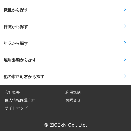
きたベテランも多く働いており、ゆくゆくは彼ら
以上にわたり全国のお客様へ製品を提供してきま
の後継者として育って欲しいと考えています。 丁
した。安定供給と柔軟な対応力を強みに、多様な
職種から探す
寧に指導しますので、安心して働いていただけま
業界のお客様から信頼を獲得しています。これか
す。 ※興味があれば、工事現場だけで無く、花火
らも「梱包資材の総合プランナー」として、お客
の打上げや資材販売などの幅広い仕事にも携わる
様の課題解決に貢献し続けます。 変更の範囲：会
ことができます。 ■就業時間補足： ※1年単位の
特徴から探す
社の定める業務
変形労働時間制：1週間の平均労働時間40H以内
※残業：月平均3時間 変更の範囲：無
年収から探す
雇用形態から探す
他の市区町村から探す
会社概要
利用規約
個人情報保護方針
お問合せ
サイトマップ
© ZIGExN Co., Ltd.