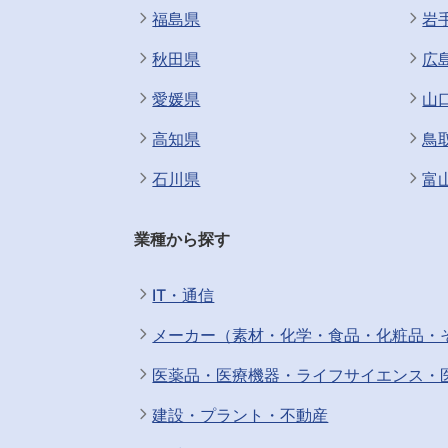
福島県
岩
秋田県
広
愛媛県
山
高知県
鳥
石川県
富
業種から探す
IT・通信
メーカー（素材・化学・食品・化粧品・
医薬品・医療機器・ライフサイエンス・
建設・プラント・不動産