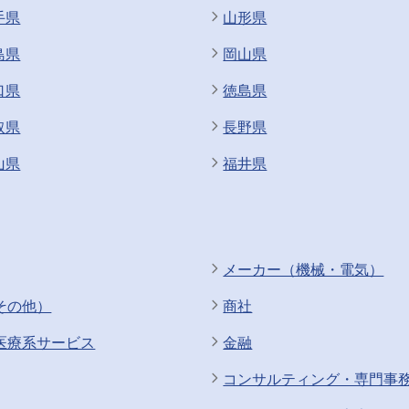
手県
山形県
島県
岡山県
口県
徳島県
取県
長野県
山県
福井県
メーカー（機械・電気）
その他）
商社
医療系サービス
金融
コンサルティング・専門事