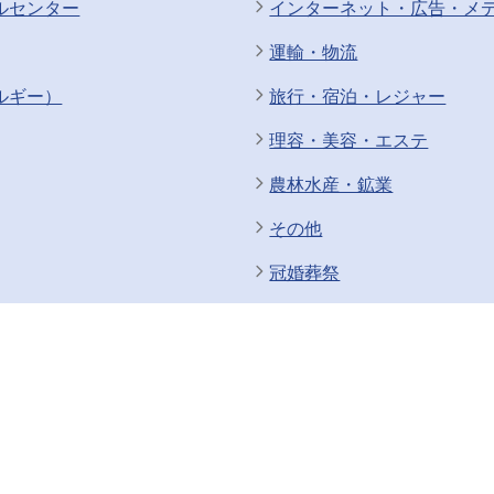
ルセンター
インターネット・広告・メ
運輸・物流
ルギー）
旅行・宿泊・レジャー
理容・美容・エステ
農林水産・鉱業
その他
冠婚葬祭
企画・管理
技術職（SE・インフラエン
技術職・専門職（建設・建