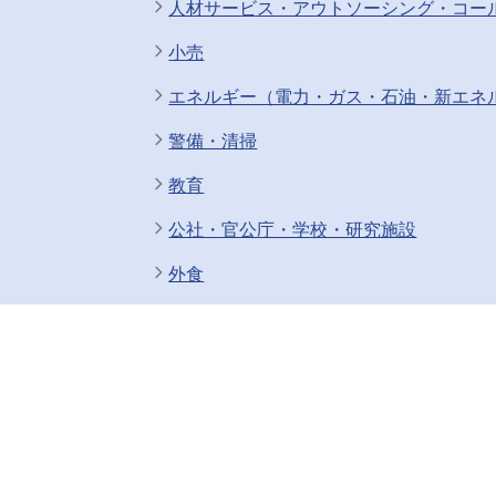
人材サービス・アウトソーシング・コー
小売
エネルギー（電力・ガス・石油・新エネ
警備・清掃
教育
公社・官公庁・学校・研究施設
外食
他の職種から探す
営業職
事務・アシスタント
技術職（機械・電気）