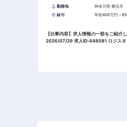
勤務地
神奈川県 横浜市
給与
年収400万円～6
【仕事内容】求人情報の一部をご紹介してお
2026/07/29 求人ID:448081 ロジスネクストジャパン株式会社 横浜支店 <大手メーカー直系で長く働ける> 年間休日132日&土日祝完全休み
有休も取得しやすくオフも満喫 担当エリ