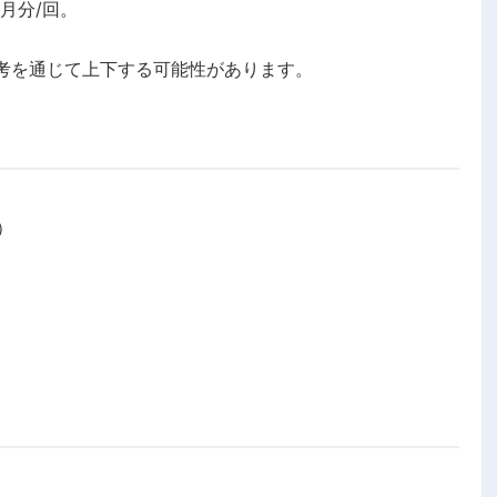
ヶ月分/回。
考を通じて上下する可能性があります。
。
分）