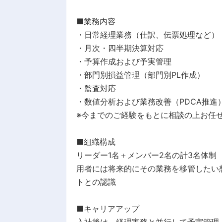
■業務内容
・日常経理業務（仕訳、伝票処理など）
・月次・四半期決算対応
・予算作成および予実管理
・部門別損益管理（部門別PL作成）
・監査対応
・数値分析および業務改善（PDCA推進
※今までのご経験をもとに相談の上お任
■組織構成
リーダー1名＋メンバー2名の計3名体制
用者には将来的にその業務を移管したい
トとの認識
■キャリアアップ