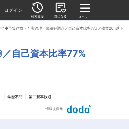
|
ログイン
検索履歴
気になる
メニュー
当◆予算作成・予実管理／業績好調◎／自己資本比率77%／残業20h以下
／自己資本比率77%
）
学歴不問
第二新卒歓迎
情報提供元