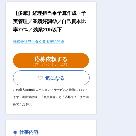
【多摩】経理担当◆予算作成・予
実管理／業績好調◎／自己資本比
率77%／残業20h以下
株式会社ワキタＣＳＳ技術開発
応募依頼する
(エージェントサービス)
気になる
この求人はdodaエージェントサービスと連携しており
ます。画面遷移後、「会員登録」と「応募完了」まで進
めてください。
仕事内容