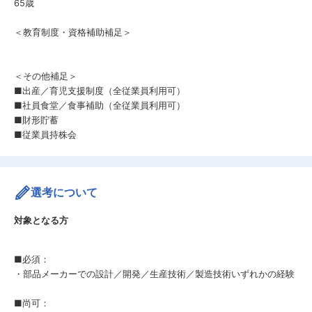
65歳
＜教育制度・資格補助補足＞
＜その他補足＞
■出産／育児支援制度（全従業員利用可）
■社員食堂／食事補助（全従業員利用可）
■財形貯蓄
■従業員持株会
選考について
対象となる方
■必須：
・部品メーカーでの設計／開発／生産技術／製造技術いずれかの経験
■尚可：