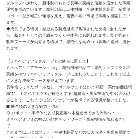
グループへ加わり、新体制のもとで長年の実績と信頼を活かした事業
運営を進めています。精密部品は工作機械、半導体製造装置、産業用
ロボットなど幅広い領域を支え、需要の高い市場で事業を展開してい
ます。
◆成長できる環境：歴史ある製造拠点で蓄積された技術に触れなが
ら、新会社としての仕組みづくりや改善にも関われます。既存強みと
改革フェーズが両立する環境で、専門性を高めつつ事業の発展に携わ
れます。
【ミネベアミツミグループとの統合に関して】
ミネベアリニアモーションは、精密機械部品で世界的トップクラスの
実績を持つミネベアミツミグループに加わったことで、これまで以上
に大きな成長フェーズを迎えています。
長年培ってきたボールねじ・ボールウェイなどの“精密・高付加価値領
域”に、ミネベアミツミが得意とする“超精密・量産技術”が掛け合わさ
ることで、これまでにないシナジーが発揮できる環境が整いました。
■ 統合後の大きな魅力・強み
◇ ロボット・半導体など成長産業へ本格進出できる体制へ：
ミネベアミツミの幅広い顧客ネットワーク・量産技術が加わること
で、
これまで以上にロボット・半導体装置などの拡大市場へ事業を展開で