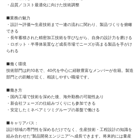
・品質／コスト最適化に向けた技術調整
■業務の魅力
・設計〜評価〜生産技術まで一連の流れに関わり、製品づくりを俯瞰
できる
・長年蓄積された精密加工技術を学びながら、自身の設計力を磨ける
・ロボット・半導体装置など成長市場でニーズが高まる製品を手がけ
られる
■働く環境
技術部門は約10名で、40代を中心に経験豊富なメンバーが在籍。製造
部門との距離が近く、相談しやすい職場です。
■働き方
・国内工場で技術を深めた後、海外勤務の可能性あり
・新会社フェーズの仕組みづくりにも参加できる
・安定したミネベアミツミグループの基盤で働ける
■キャリアパス：
設計領域の専門性を深めるだけでなく、生産技術・工程設計の知識を
組み合わせた“製品開発エンジニア”へ成長できます。将来的には量産