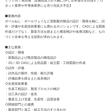
ミツミGr／統合後、設備投資力が大幅にUPし世界進出を目指す／ロ
ボット業界や半導体業界にも売り先拡大予定】
■業務内容
ボールねじ・ボールウェイなど直動案内製品の設計・開発を軸に、試
作・評価や生産技術要素にも携わるポジションです。CADによる図面
作成だけでなく、製造方法を踏まえた構造検討や改善活動など、もの
づくり全体を考える役割が求められます。
■主な業務：
◇設計・開発
・新製品および既存製品の構造設計
・2D／3D CADによる部品図・組立図・工程図面の作成
◇試作・評価
・試作品の製作、性能・耐久評価
・評価結果を踏まえた改良検討
◇生産技術要素
・生産工程設計、製造プロセスの検討
・治工具の設計・改良
・量産立上げ支援、生産性・品質改善
◇関係部門との連携
・製造部門と加工・組立方法のすり合わせ