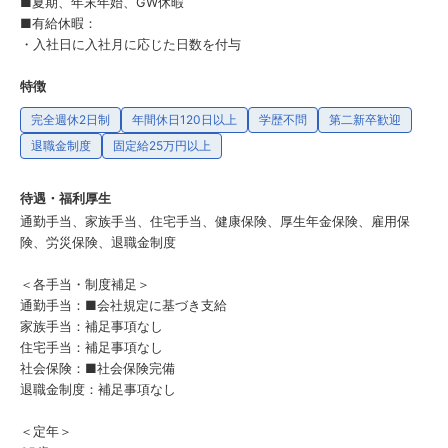
■夏期、年末年始、GW休暇
■有給休暇：
・入社日に入社月に応じた日数を付与
特徴
完全週休2日制
年間休日120日以上
学歴不問
第二新卒歓迎
退職金制度
固定給25万円以上
待遇・福利厚生
通勤手当、家族手当、住宅手当、健康保険、厚生年金保険、雇用保
険、労災保険、退職金制度
＜各手当・制度補足＞
通勤手当：■会社規定に基づき支給
家族手当：補足事項なし
住宅手当：補足事項なし
社会保険：■社会保険完備
退職金制度：補足事項なし
＜定年＞