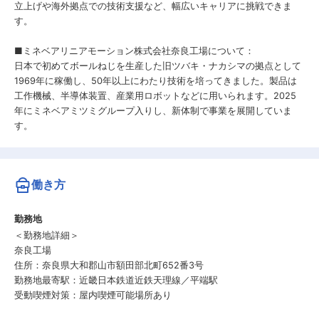
立上げや海外拠点での技術支援など、幅広いキャリアに挑戦できま
す。
■ミネベアリニアモーション株式会社奈良工場について：
日本で初めてボールねじを生産した旧ツバキ・ナカシマの拠点として
1969年に稼働し、50年以上にわたり技術を培ってきました。製品は
工作機械、半導体装置、産業用ロボットなどに用いられます。2025
年にミネベアミツミグループ入りし、新体制で事業を展開していま
す。
働き方
勤務地
＜勤務地詳細＞
奈良工場
住所：奈良県大和郡山市額田部北町652番3号
勤務地最寄駅：近畿日本鉄道近鉄天理線／平端駅
受動喫煙対策：屋内喫煙可能場所あり