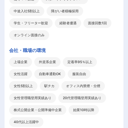
中途入社5割以上
障がい者積極採用
学生・フリーター歓迎
経験者優遇
面接回数1回
オンライン面接のみ
会社・職場の環境
上場企業
外資系企業
定着率95％以上
女性活躍
自動車通勤OK
服装自由
女性5割以上
駅チカ
オフィス内禁煙・分煙
女性管理職登用実績あり
20代管理職登用実績あり
株式公開企業・公開準備中企業
始業10時以降
40代以上活躍中