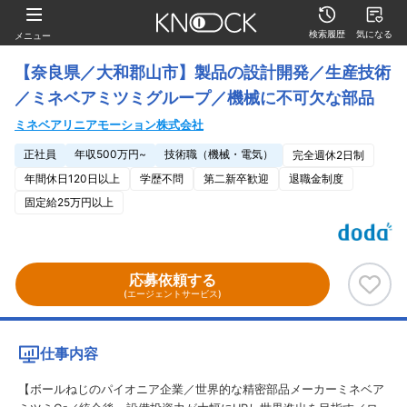
検索履歴
気になる
メニュー
【奈良県／大和郡山市】製品の設計開発／生産技術
／ミネベアミツミグループ／機械に不可欠な部品
ミネベアリニアモーション株式会社
正社員
年収500万円~
技術職（機械・電気）
完全週休2日制
年間休日120日以上
学歴不問
第二新卒歓迎
退職金制度
固定給25万円以上
応募依頼する
(エージェントサービス)
仕事内容
【ボールねじのパイオニア企業／世界的な精密部品メーカーミネベア