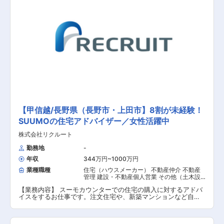
【甲信越/長野県（長野市・上田市】8割が未経験！
SUUMOの住宅アドバイザー／女性活躍中
株式会社リクルート
勤務地
-
年収
344万円~1000万円
業種職種
住宅（ハウスメーカー） 不動産仲介 不動産
管理 建設・不動産個人営業 その他（土木設
計・測量） その他（建築設計・積算）
【業務内容】 スーモカウンターでの住宅の購入に対するアドバ
イスをするお仕事です。注文住宅や、新築マンションなど自社
の物件をご紹介するわけではなく、お客様のご要望に合った住
宅をお調べし、デベロッパーと繋ぐ業務になりますので、中立
な立場から最適な住宅のご紹介が可能です。ご紹介できる物件