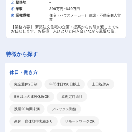
勤務地
-
年収
399万円~649万円
業種職種
住宅（ハウスメーカー） 建設・不動産個人営
業
【業務内容】 新築注文住宅の企画・提案からお引き渡しまでを
お任せします。お客様一人ひとりと向き合いながら最適な住ま
いをご提案いただきます。 同社はこれまで培ってきた仲介業者
様との信頼関係により、仲介業者様からお客様を紹介していた
だけるケースが多くあります。 【具体的な業務内容】 ■新築注
文住宅の企画・提案からお引き渡し 【担当者コメント】 営業所
全体での目標はありますが、個人ノルマはありません。そのた
特徴から探す
め毎月数字に追われることはありませんし、達成度合いによっ
て 給与に変動もありません。 同社の注文住宅営業には、同業界
の経験者が数多く入社していますが、その理由は固定給の高さ
にあります。同業他社では固定給が低く、インセン ティブの割
休日・働き方
合が大きいケースが多いですが、同社はしっかりと固定給があ
り、残業代も別途支給、手当も充実しているため非常に安定し
た給与体系に なっております。営業成績に関係なく、安定して
完全週休2日制
年間休日120日以上
土日祝休み
稼げる環境です。 離職率10％以下の働きやすい環境です。 同社
は業界内でもトップクラスの働きやすさを誇ります。 残業は月
20～30時間程度です。同社の注文住宅の特徴として、完全フル
5日以上の連続休暇OK
原則定時退社
オーダーではないため、お客様との商談時間が短く、そのため
夜までお打ち 合わせが伸びるということもあまりありません。
お休みは水曜＋1日という形ではありますが、行事等があれば土
残業20時間未満
フレックス勤務
日休みの取得も可能です。また半休制度もあるため柔軟な働き
方が可能です。 家族手当、住宅手当、資格手当、資格の講習学
費サポート、水曜ノー残業デー、時短勤務制度などの福利厚生
産休・育休取得実績あり
リモートワークOK
も充実しています。