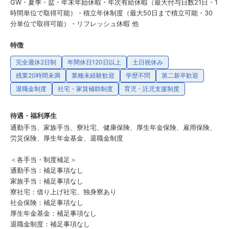
GW・夏季・盆・年末年始休暇・年次有給休暇（最大付与日数21日・1
時間単位で取得可能）・積立年休制度（最大50日まで積立可能・30
特徴
完全週休2日制
年間休日120日以上
土日祝休み
残業20時間未満
業種未経験歓迎
学歴不問
第二新卒歓迎
退職金制度
社宅・家賃補助制度
育児・託児支援制度
待遇・福利厚生
通勤手当、家族手当、寮社宅、健康保険、厚生年金保険、雇用保険、
労災保険、厚生年金基金、退職金制度
＜各手当・制度補足＞
通勤手当：補足事項なし
家族手当：補足事項なし
寮社宅：借り上げ社宅、独身寮あり
社会保険：補足事項なし
厚生年金基金：補足事項なし
退職金制度：補足事項なし