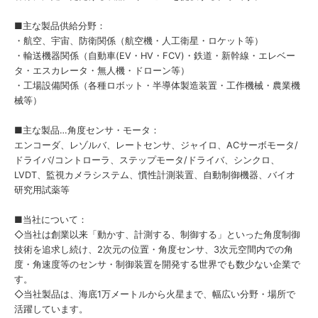
■主な製品供給分野：
・航空、宇宙、防衛関係（航空機・人工衛星・ロケット等）
・輸送機器関係（自動車(EV・HV・FCV)・鉄道・新幹線・エレベー
タ・エスカレータ・無人機・ドローン等）
・工場設備関係（各種ロボット・半導体製造装置・工作機械・農業機
械等）
■主な製品…角度センサ・モータ：
エンコーダ、レゾルバ、レートセンサ、ジャイロ、ACサーボモータ/
ドライバ/コントローラ、ステップモータ/ドライバ、シンクロ、
LVDT、監視カメラシステム、慣性計測装置、自動制御機器、バイオ
研究用試薬等
■当社について：
◇当社は創業以来「動かす、計測する、制御する」といった角度制御
技術を追求し続け、2次元の位置・角度センサ、3次元空間内での角
度・角速度等のセンサ・制御装置を開発する世界でも数少ない企業で
す。
◇当社製品は、海底1万メートルから火星まで、幅広い分野・場所で
活躍しています。