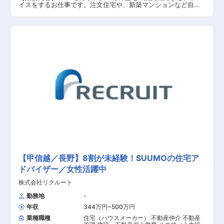
イスをするお仕事です。注文住宅や、新築マンションなど自社
の物件をご紹介するわけではなく、お客様のご要望に合った住
宅をお調べし、デベロッパーと繋ぐ業務になりますので、中立
な立場から最適な住宅のご紹介が可能です。ご紹介できる物件
数はとても多く、お客様へのヒアリングが大切になってきま
す。 【具体的な業務内容】 ■お客様の希望の住宅に関するカウ
ンセリング業務 ■家を買いたい・建てたいというお客様に対し
てデベロッパーのご紹介 【担当者コメント】 メンバー同士のコ
ミュニケーションが多く、風通しのいい環境です。業務内でも
チームワークを活かして働くことが多いため、チームで何かを
成し遂げたいと考えている方におススメの求人です。また、年
間休日が130日もあり、産休希望者の取得が133％、再雇用制度
など女性のライフイベントにも沿った制度が整っております。
【甲信越／長野】8割が未経験！SUUMOの住宅ア
ドバイザー／女性活躍中
株式会社リクルート
勤務地
-
年収
344万円~500万円
業種職種
住宅（ハウスメーカー） 不動産仲介 不動産