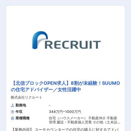
宅をお調べし、デベロッパーと繋ぐ業務になりますので、中立
な立場から最適な住宅のご紹介が可能です。ご紹介できる物件
数はとても多く、お客様へのヒアリングが大切になってきま
す。 【具体的な業務内容】 ■お客様の希望の住宅に関するカウ
ンセリング業務 ■家を買いたい・建てたいというお客様に対し
てデベロッパーのご紹介 【担当者コメント】 メンバー同士のコ
ミュニケーションが多く、風通しのいい環境です。業務内でも
チームワークを活かして働くことが多いため、チームで何かを
成し遂げたいと考えている方におススメの求人です。また、年
間休日が130日もあり、産休希望者の取得が133％、再雇用制度
など女性のライフイベントにも沿った制度が整っております。
【北信ブロックOPEN求人】8割が未経験！SUUMO
の住宅アドバイザー／女性活躍中
株式会社リクルート
勤務地
-
年収
344万円~1000万円
業種職種
住宅（ハウスメーカー） 不動産仲介 不動産
管理 建設・不動産個人営業 その他（土木設
計・測量） その他（建築設計・積算）
【業務内容】 スーモカウンターでの住宅の購入に対するアドバ