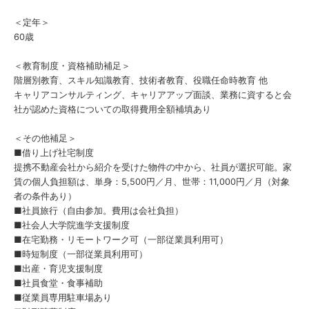
＜定年＞
60歳
＜教育制度・資格補助補足＞
階層別教育、スキル知識教育、技術者教育、役職任命時教育 他
キャリアコンサルティング、キャリアアップ面談、業務に資すると会
社が認めた資格についての取得費用全額補填あり
＜その他補足＞
■借り上げ社宅制度
提携不動産会社から紹介を受けた物件の中から、社員が選択可能。家
賃の個人負担額は、単身：5,500円／月、世帯：11,000円／月（対象
者の条件あり）
■社員旅行（自由参加。費用は会社負担）
■社会人大学院進学支援制度
■在宅勤務・リモートワーク可（一部従業員利用可）
■時短制度（一部従業員利用可）
■出産・育児支援制度
■社員食堂・食事補助
■従業員専用駐車場あり