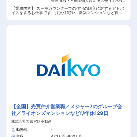
管理 建設・不動産個人営業 その他（土木設
計・測量） その他（建築設計・積算）
【業務内容】 スーモカウンターでの住宅の購入に対するアドバ
イスをするお仕事です。注文住宅や、新築マンションなど自社
の物件をご紹介するわけではなく、お客様のご要望に合った住
宅をお調べし、デベロッパーと繋ぐ業務になりますので、中立
な立場から最適な住宅のご紹介が可能です。ご紹介できる物件
数はとても多く、お客様へのヒアリングが大切になってきま
す。 【具体的な業務内容】 ■お客様の希望の住宅に関するカウ
ンセリング業務 ■家を買いたい・建てたいというお客様に対し
てデベロッパーのご紹介 【担当者コメント】 メンバー同士のコ
ミュニケーションが多く、風通しのいい環境です。業務内でも
チームワークを活かして働くことが多いため、チームで何かを
成し遂げたいと考えている方におススメの求人です。また、年
間休日が130日もあり、産休希望者の取得が100％、再雇用制度
など女性のライフイベントにも沿った制度が整っております。
【全国】売買仲介営業職／メジャー7のグループ会
社／ライオンズマンションなど◎年休129日
株式会社大京穴吹不動産
勤務地
-
年収
420万円~800万円