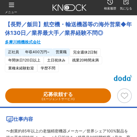
検索履歴
気になる
メニュー
【長野／飯田】航空機・輸送機器等の海外営業◆年
休130日／業界最大手／業界経験不問◎
多摩川精機株式会社
正社員
年収400万円~
営業職
完全週休2日制
年間休日120日以上
土日祝休み
残業20時間未満
業種未経験歓迎
学歴不問
応募依頼する
(エージェントサービス)
仕事内容
〜創業約85年以上の老舗精密機器メーカー／世界シェア100%製品を