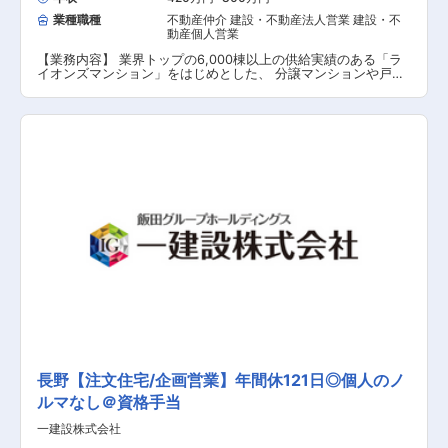
業種職種
不動産仲介 建設・不動産法人営業 建設・不
動産個人営業
【業務内容】 業界トップの6,000棟以上の供給実績のある「ラ
イオンズマンション」をはじめとした、 分譲マンションや戸
建、土地、投資用不動産等、様々な不動産を扱う売買仲介営業
をお任せいたします。 【具体的な業務内容】 ■不動産の売却を
希望する個人のお客さまに対してのコンサルティング営業： ・
インターネットによる問い合わせへの対応 ・担当エリアでの営
業活動 ・対象物件の査定 ・価格設定のアドバイス ・購入希望
者を募る集客活動等 ■不動産の購入を検討している個人のお客
さまに対する営業： ・希望条件のヒアリング ・ライフプランの
提案 ・住宅ローンの斡旋を中心とした資金計画の提案 ・物件引
き渡しに関わる調整業務等を行います。 ■物件の調査 ・権利関
係の確認 ・重要事項説明書や売買契約書等の作成等の契約関連
業務 【担当者コメント】 入社時研修後、配属先にてOJTにて教
育を実施します。 さまざまなソリューションの提案が可能であ
るため、多様な知識・スキルが身につきます。（買取再販/リノ
ベーションなど） 将来的に全国転勤の可能性があります。 不動
産業界では珍しく年間休日129日、業績給が年4回、 福利厚生も
充実しており、特に教育系に力を入れています。 例えば宅建を
お持ちでない方も、福利厚生の一環で資格取得支援（会社負
担）が受けられます。 メリハリのある環境で、自身のスキルア
ップやキャリアアップを目指したい方に特におすすめの求人で
す、
長野【注文住宅/企画営業】年間休121日◎個人のノ
ルマなし＠資格手当
一建設株式会社