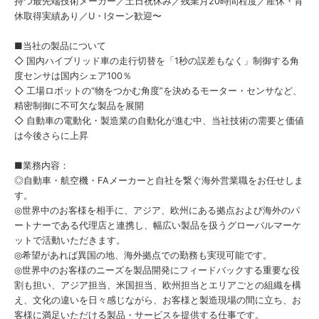
持つ最先端技術メーカー／土日祝休み／残業月20時間程度／産休・育
休取得実績あり／U・Iターン歓迎〜
■当社の製品について
◇ 国内ハイブリッド車の走行切替を「1秒の誤差もなく」制御する角
度センサは国内シェア100％
◇ 工場ロボットの“物をつかむ角度”を決めるモーター・センサなど、
精密制御に不可欠な製品を展開
◇ 自動車の電動化・製造業の自動化が進む中、当社技術の需要と価値
は今後さらに上昇
■業務内容：
◎自動車・航空機・FAメーカーと自社を繋ぐ海外営業職をお任せしま
す。
◎世界中のお客様を相手に、アジア、欧州にある拠点および海外のパ
ートナーである代理店と連携し、幅広い製品を扱うグローバルマーケ
ットで活動いただきます。
◎希望があれば異国の地、海外拠点での勤務も実現可能です。
◎世界中のお客様のニーズを製品開発にフィードバックする重要な役
割も担い、アジア担当、米国担当、欧州担当とエリアごとの組織を構
え、文化の違いを日々感じながら、お客様と製造現場の間に立ち、お
客様に満足いただける製品・サービスを提供する仕事です。