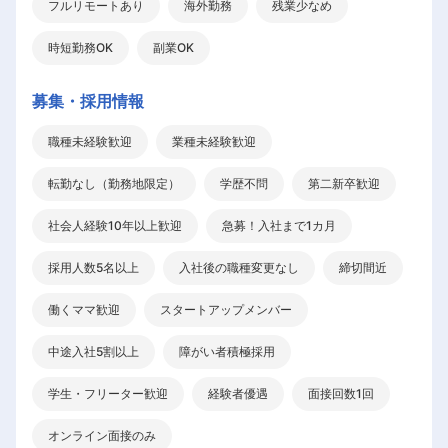
フルリモートあり
海外勤務
残業少なめ
時短勤務OK
副業OK
募集・採用情報
職種未経験歓迎
業種未経験歓迎
転勤なし（勤務地限定）
学歴不問
第二新卒歓迎
社会人経験10年以上歓迎
急募！入社まで1カ月
採用人数5名以上
入社後の職種変更なし
締切間近
働くママ歓迎
スタートアップメンバー
中途入社5割以上
障がい者積極採用
学生・フリーター歓迎
経験者優遇
面接回数1回
オンライン面接のみ