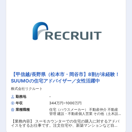
数はとても多く、お客様へのヒアリングが大切になってきま
す。 【具体的な業務内容】 ■お客様の希望の住宅に関するカウ
ンセリング業務 ■家を買いたい・建てたいというお客様に対し
てデベロッパーのご紹介 【担当者コメント】 メンバー同士のコ
ミュニケーションが多く、風通しのいい環境です。業務内でも
チームワークを活かして働くことが多いため、チームで何かを
成し遂げたいと考えている方におススメの求人です。また、年
間休日が130日もあり、産休希望者の取得が133％、再雇用制度
など女性のライフイベントにも沿った制度が整っております。
【甲信越/長野県（松本市・岡谷市】8割が未経験！
SUUMOの住宅アドバイザー／女性活躍中
株式会社リクルート
勤務地
-
年収
344万円~1000万円
業種職種
住宅（ハウスメーカー） 不動産仲介 不動産
管理 建設・不動産個人営業 その他（土木設
計・測量） その他（建築設計・積算）
【業務内容】 スーモカウンターでの住宅の購入に対するアドバ
イスをするお仕事です。注文住宅や、新築マンションなど自社
の物件をご紹介するわけではなく、お客様のご要望に合った住