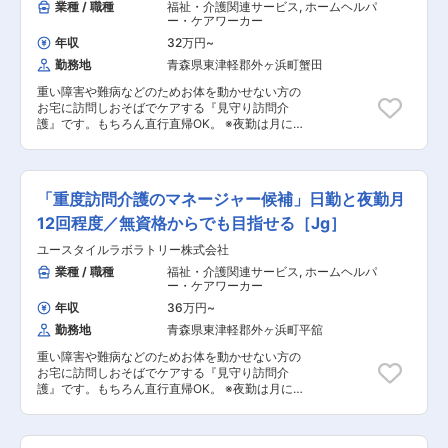
業種 / 職種
福祉・介護関連サービス
,
ホームヘルパ
ー・ケアワーカー
年収
32万円
~
勤務地
青森県東津軽郡外ヶ浜町蟹田
重い障害や難病などのためお体を動かせない方の
お宅に訪問しおそばでケアする『見守り訪問介
護』です。もちろん直行直帰OK。 ※夜勤は月に
12回。 【仕事内容】 ALSなどの難病の方や、さ
まざまな障がいによりおひとりでは生活できない
方のご自宅へ伺い、生命と生活を支える、障害福
祉をメインとした訪問介護ケアのお仕事です。 ◎
「重度訪問介護のマネージャー候補」日勤と夜勤月
ケアスタッフ業務 障がい者の方、高齢者の方、一
人ひとりに必要なケアを行っていく、専門的な介
12回程度／無資格からでも目指せる［Jg］
護職です。 研修を通して、需要が非常に高い「医
ユースタイルラボラトリー株式会社
療的ケア」ができるプロフェッショナルな介護士
としても成長できます。 人の役に立つ仕事をして
業種 / 職種
福祉・介護関連サービス
,
ホームヘルパ
いきたい方、お待ちしております！ ・見守り ・
ー・ケアワーカー
生活介助： 家事援助（洗濯、掃除、料理） ・身
年収
36万円
~
体介護： 起床・就寝・入浴・食事の介助 ・外出
勤務地
青森県東津軽郡外ヶ浜町平舘
時の同行支援 ・医療的ケア： たんの吸引、経管
栄養（胃ろう・腸ろう） ・介護記録の記入 など
重い障害や難病などのためお体を動かせない方の
◎サービス提供責任者・コーディネーター業務 一
お宅に訪問しおそばでケアする『見守り訪問介
緒にお仕事をするスタッフさんのシフト管理や教
護』です。もちろん直行直帰OK。 ※夜勤は月に
育など働きやすい環境を整えるお仕事を主にお願
12回。 【仕事内容】 ALSなどの難病の方や、さ
いします。 質問や相談などを気軽に受けられる頼
まざまな障がいによりおひとりでは生活できない
られる社員さんとして活躍してください！ ・介護
方のご自宅へ伺い、生命と生活を支える、障害福
スタッフのフォロー・指導・育成・ケア ・ご家族