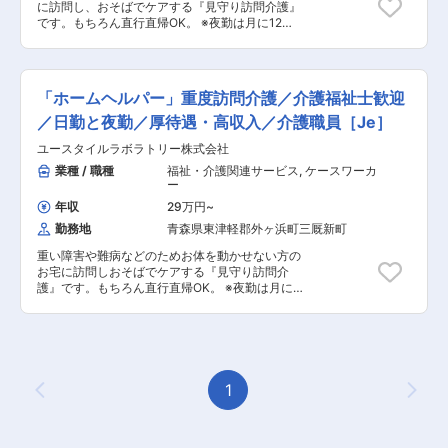
憩・次の利用者宅へ移動＞ ◇14:00～／利用者宅
に訪問し、おそばでケアする『見守り訪問介護』
けやすい職場3種の神器】 厚待遇：賞与年2回は
タッフさんのシフト管理や教育など働きやすい環
到着・サービス開始 ◇18:00～／サービス記録、
です。もちろん直行直帰OK。 ※夜勤は月に12
もちろん有給休暇や完全週休二日制といった待遇
境を整えるお仕事を主にお願いします。 質問や相
終了 ・直行直帰OK 【夜勤】 ◇22:00～／サービ
回。 【仕事内容】 見守りがメインの訪問介護の
も充実しています！ 職場環境：たくさんの人を一
談などを気軽に受けられる頼られる社員さんとし
ス開始 ・就寝前後の身支度ケア(歯磨き、お
お仕事です。寝返りをうたせて上げたり、日常生
度にケアする施設とは違い、お一人に寄り添いゆ
て活躍してください！ ・介護スタッフのフォロ
着換え 等) ・就寝中の体位交換、痰吸引など
活のお手伝いなどもございます。 ・生活介助：
ったりとしたオシゴト。また、関わるのはご利用
ー・指導・育成・ケア ・ご家族との連絡 ・担当
◇23:00～／ご利用者様就寝 ・定時の体位交換
家事援助（洗濯、掃除、料理） ・身体介護： 起
者さんがメインなので人間関係で悩むこともあり
者会議への出席 など ※詳細は面談時にお伝え
「ホームヘルパー」重度訪問介護／介護福祉士歓迎
・見守り ・痰吸引など ◇7:00～／ご利用者様起
床・就寝・入浴・食事の介助 ・外出時の同行支援
ません。 給与：「今は良いけど将来を考えたら今
します ◎働いている人のほとんどが無資格・未経
床 ◇8:00～／サービス記録、終了 ・直行直帰OK
・介護記録の記入 など ※詳細は面談時にお伝
／日勤と夜勤／厚待遇・高収入／介護職員［Je］
の給与だと難しいよな～」なんて思っていません
験からスタート！！研修や仕事を覚えるまでは先
※担当する件数や、ご利用者様によって時間・サ
えします 介護スタッフのフォローなどサービス提
か？資格の取得などで給与UPのチャンス多数。
輩スタッフが同行するので安心！ ■━━━ 1日の
ービスは異なります。 ＊＊ ここがオスス
ユースタイルラボラトリー株式会社
供責任者としての業務もございます。 ◎働いてい
最短半年で給与UPした方もいます。
スケジュール例 ━━━□ 【日勤】 ◇9:00～／サ
メ！！ ＊＊ 【POINT1：生涯使える介護資格を
る人のほとんどが無資格・未経験からスター
業種 / 職種
福祉・介護関連サービス
,
ケースワーカ
ービス開始 ・ベットから車いすへの移乗 ・お食
無料で取得とキャリアパス】 無料で「重度訪問介
ト！！研修や仕事を覚えるまでは先輩スタッフが
ー
事介助 ・外出援助など ◇13:00～／サービス記
護従業者養成研修統合課程」や「実務者研修」の
同行するので安心！ ■━━━ 1日のスケジュール
録、終了 ＜休憩・次の利用者宅へ移動＞ ◇14:00
年収
29万円
~
取得が可能です。 資格取得で医療的ケアができる
例 ━━━□ 【日勤】 ◇9:00～／サービス開始 ・
～／利用者宅到着・サービス開始 ◇18:00～／サ
ワンランク上の介護士さんに！！ あなたの能力と
勤務地
青森県東津軽郡外ヶ浜町三厩新町
ベットから車いすへの移乗 ・お食事介助 ・外出
ービス記録、終了 ・直行直帰OK 【夜勤】
やる気次第で スタッフ → サービスリーダー → サ
援助など ◇13:00～／サービス記録、終了 ＜休
◇22:00～／サービス開始 ・就寝前後の身支
重い障害や難病などのためお体を動かせない方の
ービス提供責任者 → コーディネーター → マネー
憩・次の利用者宅へ移動＞ ◇14:00～／利用者宅
度ケア(歯磨き、お着換え 等) ・就寝中の体位交
お宅に訪問しおそばでケアする『見守り訪問介
ジャーになることも可能、上を目指しやすい会社
到着・サービス開始 ◇18:00～／サービス記録、
換、痰吸引など ◇23:00～／ご利用者様就寝 ・
護』です。もちろん直行直帰OK。 ※夜勤は月に
です♪ 【POINT2：続けやすい職場3種の神器】 厚
終了 ・直行直帰OK 【夜勤】 ◇22:00～／サービ
定時の体位交換 ・見守り ・痰吸引など ◇7:00～
12回。 【仕事内容】 ALSなどの難病の方や、さ
待遇：賞与年2回はもちろん有給休暇や完全週休
ス開始 ・就寝前後の身支度ケア(歯磨き、お
／ご利用者様起床 ◇8:00～／サービス記録、終
まざまな障がいによりおひとりでは生活できない
二日制といった待遇も充実しています！ 職場環
着換え 等) ・就寝中の体位交換、痰吸引など
了 ・直行直帰OK ※担当する件数や、ご利用者様
方のご自宅へ伺い、生命と生活を支える、障害福
境：たくさんの人を一度にケアする施設とは違
◇23:00～／ご利用者様就寝 ・定時の体位交換
によって時間・サービスは異なります。 ＊＊ こ
祉をメインとした訪問介護ケアのお仕事です。 ・
い、お一人に寄り添いゆったりとしたオシゴト。
・見守り ・痰吸引など ◇7:00～／ご利用者様起
こがオススメ！！ ＊＊ 【POINT1：続けやすい
生活介助： 家事援助（洗濯、掃除、料理） ・身
また、関わるのはご利用者さんがメインなので人
床 ◇8:00～／サービス記録、終了 ・直行直帰OK
職場3種の神器】 厚待遇：賞与年2回はもちろん
体介護： 起床・就寝・入浴・食事の介助 ・外出
1
間関係で悩むこともありません。 給与：「今は良
※担当する件数や、ご利用者様によって時間・サ
有給休暇や完全週休二日制といった待遇も充実し
Previous Page
Next
時の同行支援 ・医療的ケア： たんの吸引、経管
いけど将来を考えたら今の給与だと難しいよな
ービスは異なります。 ＊＊ ここがオスス
ています！ 職場環境：たくさんの人を一度にケア
栄養（胃ろう・腸ろう） ・介護記録の記入 など
～」なんて思っていませんか？資格の取得などで
メ！！ ＊＊ 【POINT1：続けやすい職場3種の
する施設とは違い、お一人に寄り添いゆったりと
※詳細は面談時にお伝えします ◎働いている人
給与UPのチャンス多数。最短半年で給与UPした
神器】 厚待遇：賞与年2回はもちろん有給休暇や
したオシゴト。また、関わるのはご利用者さんが
のほとんどが無資格・未経験からスタート！！研