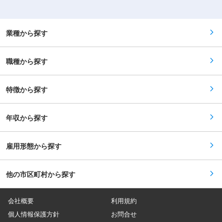
方もいます。
完全週休二日制といった待遇も充実しています！
メインなので人間関係で悩むこともありません。
修や仕事を覚えるまでは先輩スタッフが同行する
職場環境：たくさんの人を一度にケアする施設と
給与：「今は良いけど将来を考えたら今の給与だ
ので安心！ ■━━━ 1日のスケジュール例 ━━━□
は違い、お一人に寄り添いゆったりとしたオシゴ
と難しいよな～」なんて思っていませんか？資格
【日勤】 ◇9:00～／サービス開始 ・ベットから
ト。また、関わるのはご利用者さんがメインなの
の取得などで給与UPのチャンス多数。最短半年
車いすへの移乗 ・お食事介助 ・外出援助など
業種から探す
で人間関係で悩むこともありません。 給与：「今
で給与UPした方もいます。 【POINT2：資格無料
◇13:00～／サービス記録、終了 ＜休憩・次の利
は良いけど将来を考えたら今の給与だと難しいよ
取得とキャリアパス】 無料で「重度訪問介護従業
用者宅へ移動＞ ◇14:00～／利用者宅到着・サー
な～」なんて思っていませんか？資格の取得など
者養成研修統合課程」や「実務者研修」の取得が
ビス開始 ◇18:00～／サービス記録、終了 ・直行
で給与UPのチャンス多数。最短半年で給与UPし
職種から探す
可能です。 資格を取得すれば スタッフ → サービ
直帰OK 【夜勤】 ◇22:00～／サービス開始
た方もいます。 【POINT2：無料で取れる公的資
スリーダー → サービス提供責任者 → コーディネ
・就寝前後の身支度ケア(歯磨き、お着換え 等) ・
格】 無料で「重度訪問介護従業者養成研修統合課
ーター → マネージャーになることも可能、上を
就寝中の体位交換、痰吸引など ◇23:00～／ご利
程」を取得できるから、無資格、未経験の方でも
目指しやすい会社です♪
用者様就寝 ・定時の体位交換 ・見守り ・痰吸引
特徴から探す
OK また、当社研修で「介護職員実務者研修」の
など ◇7:00～／ご利用者様起床 ◇8:00～／サー
取得も可能！持っていない資格を取得して給与も
ビス記録、終了 ・直行直帰OK ※担当する件数
UP。
や、ご利用者様によって時間・サービスは異なり
年収から探す
ます。 ＊＊ ここがオススメ！！ ＊＊
【POINT1：好待遇・キャリアアップ】 賞与年2
回はもちろん有給休暇や完全週休二日制といった
待遇は充実！ 入社後早くて半年でキャリアアッ
雇用形態から探す
プ、あなたの能力とやる気次第で スタッフ → サ
ービスリーダー → サービス提供責任者 → コーデ
ィネーター → マネージャーになることも可能、
他の市区町村から探す
上を目指しやすい会社です♪ 【POINT2：続けや
すい職場3種の神器】 厚待遇：賞与年2回はもち
ろん有給休暇や完全週休二日制といった待遇も充
実しています！ 職場環境：たくさんの人を一度に
会社概要
利用規約
ケアする施設とは違い、お一人に寄り添いゆった
りとしたオシゴト。また、関わるのはご利用者さ
個人情報保護方針
お問合せ
んがメインなので人間関係で悩むこともありませ