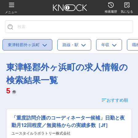
検索履歴
気になる
メニュー
東津軽郡外ヶ浜町
路線・駅
年収
職
東津軽郡外ヶ浜町の求人情報の
検索結果一覧
5
件
おすすめ順
「重度訪問介護のコーディネーター候補」日勤と夜
勤月12回程度／無資格からの実績多数［Jf］
ユースタイルラボラトリー株式会社