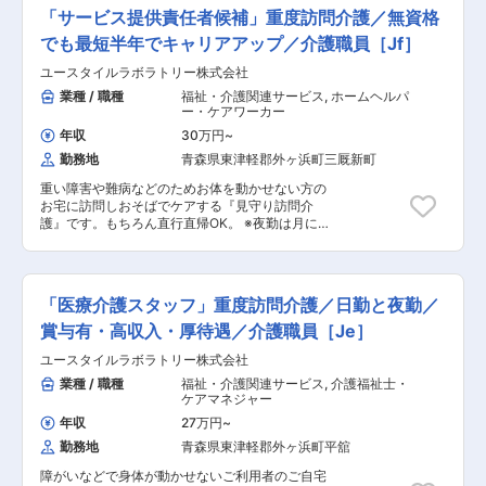
祉をメインとした訪問介護ケアのお仕事です。 ◎
との連絡 ・担当者会議への出席 ・サービス提供
「サービス提供責任者候補」重度訪問介護／無資格
ケアスタッフ業務 障がい者の方、高齢者の方、一
管理 ・スタッフのシフト作成 ・ご利用者様ごと
人ひとりに必要なケアを行っていく、専門的な介
でも最短半年でキャリアアップ／介護職員［Jf］
のチーム管理 ・非常勤スタッフの採用 など ※
護職です。 研修を通して、需要が非常に高い「医
詳細は面談時にお伝えします ◎働いている人のほ
ユースタイルラボラトリー株式会社
療的ケア」ができるプロフェッショナルな介護士
とんどが無資格・未経験からスタート！！研修や
としても成長できます。 人の役に立つ仕事をして
業種 / 職種
福祉・介護関連サービス
,
ホームヘルパ
仕事を覚えるまでは先輩スタッフが同行するので
いきたい方、お待ちしております！ ・見守り ・
ー・ケアワーカー
安心！ ■━━━ 1日のスケジュール例 ━━━□ 【日
生活介助： 家事援助（洗濯、掃除、料理） ・身
勤】 ◇9:00～／サービス開始 ・ベットから車い
年収
30万円
~
体介護： 起床・就寝・入浴・食事の介助 ・外出
すへの移乗 ・お食事介助 ・外出援助など
勤務地
青森県東津軽郡外ヶ浜町三厩新町
時の同行支援 ・医療的ケア： たんの吸引、経管
◇13:00～／サービス記録、終了 ＜休憩・次の利
栄養（胃ろう・腸ろう） ・介護記録の記入 など
用者宅へ移動＞ ◇14:00～／利用者宅到着・サー
重い障害や難病などのためお体を動かせない方の
◎マネージャー業務 一緒にお仕事をするスタッフ
ビス開始 ◇18:00～／サービス記録、終了 ・直行
お宅に訪問しおそばでケアする『見守り訪問介
さんのシフト管理や教育など働きやすい環境を整
直帰OK 【夜勤】 ◇22:00～／サービス開始
護』です。もちろん直行直帰OK。 ※夜勤は月に
えるお仕事を主にお願いします。 質問や相談など
・就寝前後の身支度ケア(歯磨き、お着換え 等) ・
12回。 【仕事内容】 ALSなどの難病の方や、さ
を気軽に受けられる頼られる社員さんとして活躍
就寝中の体位交換、痰吸引など ◇23:00～／ご利
まざまな障がいによりおひとりでは生活できない
してください！ ・サービス提供管理 ・介護スタ
用者様就寝 ・定時の体位交換 ・見守り ・痰吸引
方のご自宅へ伺い、生命と生活を支える、障害福
ッフのフォロー・指導・育成・ケア ・ご家族との
など ◇7:00～／ご利用者様起床 ◇8:00～／サー
祉をメインとした訪問介護ケアのお仕事です。 ◎
連絡 ・担当者会議への出席 ・スタッフのシフト
「医療介護スタッフ」重度訪問介護／日勤と夜勤／
ビス記録、終了 ・直行直帰OK ※担当する件数
ケアスタッフ業務 障がい者の方、高齢者の方、一
作成 ・ご利用者様ごとのチーム管理 ・他事業
や、ご利用者様によって時間・サービスは異なり
人ひとりに必要なケアを行っていく、専門的な介
賞与有・高収入・厚待遇／介護職員［Je］
所・行政相手の打合せ ・事業部の運営、売上管理
ます。 ＊＊ ここがオススメ！！ ＊＊
護職です。 研修を通して、需要が非常に高い「医
・営業戦略の企画と実行 ・非常勤スタッフの採
【POINT1：資格無料取得とキャリアパス】 無料
ユースタイルラボラトリー株式会社
療的ケア」ができるプロフェッショナルな介護士
用 など ※詳細は面談時にお伝えします ◎働い
で「重度訪問介護従業者養成研修統合課程」や
としても成長できます。 人の役に立つ仕事をして
業種 / 職種
福祉・介護関連サービス
,
介護福祉士・
ている人のほとんどが無資格・未経験からスター
「実務者研修」の取得が可能です。 資格取得で医
いきたい方、お待ちしております！ ・見守り ・
ケアマネジャー
ト！！研修や仕事を覚えるまでは先輩スタッフが
療的ケアができるワンランク上の介護士さん
生活介助： 家事援助（洗濯、掃除、料理） ・身
同行するので安心！ ■━━━ 1日のスケジュール
年収
27万円
~
に！！ あなたの能力とやる気次第で スタッフ →
体介護： 起床・就寝・入浴・食事の介助 ・外出
例 ━━━□ 【日勤】 ◇9:00～／サービス開始 ・
サービスリーダー → サービス提供責任者 → コー
勤務地
青森県東津軽郡外ヶ浜町平舘
時の同行支援 ・医療的ケア： たんの吸引、経管
ベットから車いすへの移乗 ・お食事介助 ・外出
ディネーター → マネージャーになることも可
栄養（胃ろう・腸ろう） ・介護記録の記入 など
援助など ◇13:00～／サービス記録、終了 ＜休
障がいなどで身体が動かせないご利用者のご自宅
能、上を目指しやすい会社です♪ 【POINT2：続
◎サービス提供責任者業務 一緒にお仕事をするス